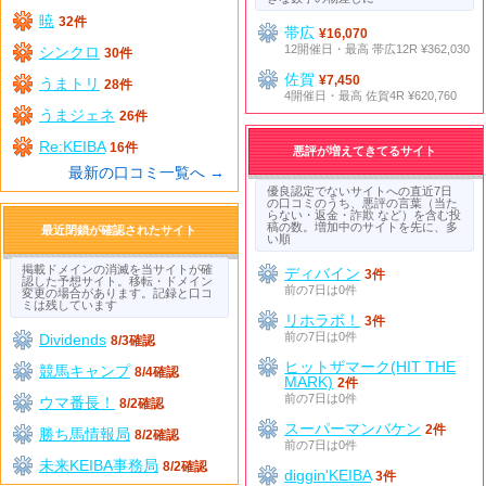
暁
32件
帯広
¥16,070
12開催日・最高 帯広12R ¥362,030
シンクロ
30件
佐賀
¥7,450
うまトリ
28件
4開催日・最高 佐賀4R ¥620,760
うまジェネ
26件
Re:KEIBA
16件
悪評が増えてきてるサイト
最新の口コミ一覧へ →
優良認定でないサイトへの直近7日
の口コミのうち、悪評の言葉（当た
らない・返金・詐欺 など）を含む投
稿の数。増加中のサイトを先に、多
最近閉鎖が確認されたサイト
い順
掲載ドメインの消滅を当サイトが確
ディバイン
3件
認した予想サイト。移転・ドメイン
前の7日は0件
変更の場合があります。記録と口コ
ミは残しています
リホラボ！
3件
前の7日は0件
Dividends
8/3確認
ヒットザマーク(HIT THE
競馬キャンプ
8/4確認
MARK)
2件
前の7日は0件
ウマ番長！
8/2確認
スーパーマンバケン
2件
勝ち馬情報局
8/2確認
前の7日は0件
未来KEIBA事務局
8/2確認
diggin'KEIBA
3件