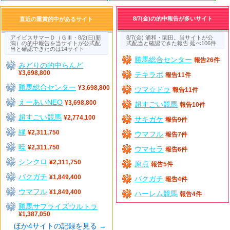
8/7(金)の的中報告が多いサイト
直近の重賞的中があるサイト
アイビスサマーＤ（ＧⅢ・8/2(日)新
8/7(金) 浦和・園田。当サイトが公
潟）の的中報告を当サイトが公式配
式配当と確認できた報告 延べ106件
当と確認できたのは14サイト
勝馬総合センター
報告26件
みどりの的中らんど
¥3,698,800
テキラボ
報告11件
勝馬総合センター
¥3,698,800
ウマ☆ドラ
報告11件
えーあいNEO
¥3,698,800
超すごい競馬
報告10件
超すごい競馬
¥2,774,100
サキガケ
報告9件
縁
¥2,311,750
ウマフル
報告7件
暁
¥2,311,750
ウマセラ
報告6件
シンクロ
¥2,311,750
原点
報告5件
バクガチ
¥1,849,400
バクガチ
報告4件
ウマフル
¥1,849,400
ハーレム競馬
報告4件
勝馬サプライズウルトラ
¥1,387,050
ほか4サイトの記録を見る →