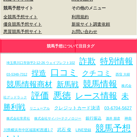
競馬予想サイト
その他のメニュー
全競馬予想サイト
利用規約
優良競馬予想サイト
新規サイト調査依頼
悪質競馬予想サイト
お問い合わせ
競馬予想について注目タグ
詐欺
特別情報
埼玉県川口市弥平2-12-26 ウェイブレフト102
口コミ
捏造
クチコミ
03-5348-7312
西窪 大樹
競馬情報
競馬情報商材
新馬戦
株式会
評価
悪徳
レース情報
未
社グッドラック
勝利戦
クレジットカード決済
03-6704-5627
リニューアル
銀行振込
神奈
株式会社常昇社
株式会社サイバーテクノロジー
酒井 朋彦
競馬予想
武石 俊
川県横浜市中区福富町西通1-7
LINE登録