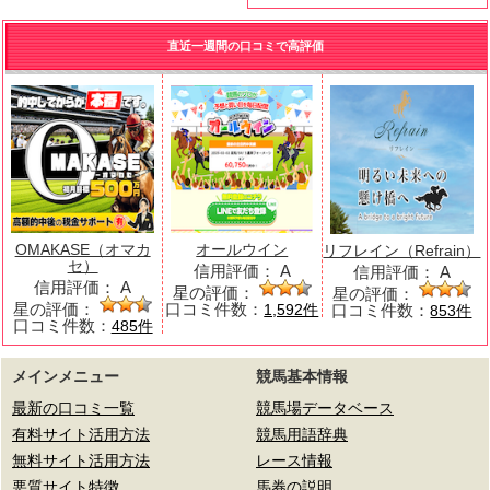
直近一週間の口コミで高評価
OMAKASE（オマカ
オールウイン
リフレイン（Refrain）
セ）
信用評価：
A
信用評価：
A
信用評価：
A
星の評価：
星の評価：
星の評価：
口コミ件数：
口コミ件数：
1,592件
853件
口コミ件数：
485件
メインメニュー
競馬基本情報
最新の口コミ一覧
競馬場データベース
有料サイト活用方法
競馬用語辞典
無料サイト活用方法
レース情報
悪質サイト特徴
馬券の説明