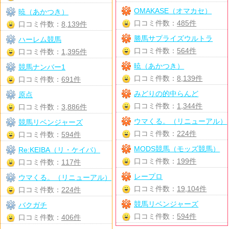
OMAKASE（オマカセ）
暁（あかつき）
口コミ件数：
485件
口コミ件数：
8,139件
勝馬サプライズウルトラ
ハーレム競馬
口コミ件数：
564件
口コミ件数：
1,395件
暁（あかつき）
競馬ナンバー1
口コミ件数：
8,139件
口コミ件数：
691件
みどりの的中らんど
原点
口コミ件数：
1,344件
口コミ件数：
3,886件
ウマくる。（リニューアル）
競馬リベンジャーズ
口コミ件数：
224件
口コミ件数：
594件
MODS競馬（モッズ競馬）
Re:KEIBA（リ・ケイバ）
口コミ件数：
199件
口コミ件数：
117件
レープロ
ウマくる。（リニューアル）
口コミ件数：
19,104件
口コミ件数：
224件
競馬リベンジャーズ
バクガチ
口コミ件数：
594件
口コミ件数：
406件