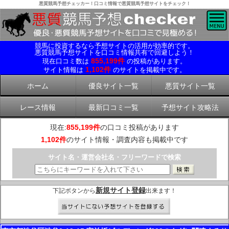
悪質競馬予想チェッカー！口コミ情報で悪質競馬予想サイトをチェック！
競馬に投資するなら予想サイトの活用が効率的です。
悪質競馬予想サイトを口コミ情報共有で回避しよう！
855,199件
現在口コミ数は
の投稿があります。
1,102件
サイト情報は
のサイトを掲載中です。
ホーム
優良サイト一覧
悪質サイト一覧
レース情報
最新口コミ一覧
予想サイト攻略法
現在:
855,199件
の口コミ投稿があります
1,102件
のサイト情報・調査内容も掲載中です
サイト名・運営会社名・フリーワードで検索
新規サイト登録
下記ボタンから
出来ます！