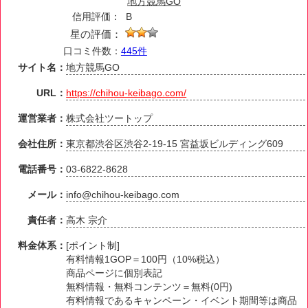
地方競馬GO
信用評価：
B
星の評価：
口コミ件数：
445件
サイト名：
地方競馬GO
URL：
https://chihou-keibago.com/
運営業者：
株式会社ツートップ
会社住所：
東京都渋谷区渋谷2-19-15 宮益坂ビルディング609
電話番号：
03-6822-8628
メール：
info@chihou-keibago.com
責任者：
高木 宗介
料金体系：
[ポイント制]
有料情報1GOP＝100円（10%税込）
商品ページに個別表記
無料情報・無料コンテンツ＝無料(0円)
有料情報であるキャンペーン・イベント期間等は商品