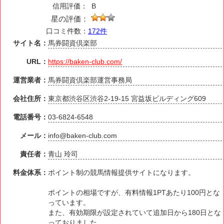
信用評価：
B
星の評価：
口コミ件数：
172件
サイト名：
馬券闘資倶楽部
URL：
https://baken-club.com/
運営業者：
馬券闘資倶楽部運営事務局
会社住所：
東京都渋谷区渋谷2-19-15 宮益坂ビルディング609
電話番号：
03-6824-6548
メール：
info@baken-club.com
責任者：
青山 玲司
料金体系：
ポイント制の競馬情報提供サイトになります。
ポイントの相場ですが、有料情報1PTあたり100円とな
っています。
また、有効期限が設定されていて追加日から180日とな
っておりました。