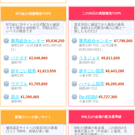
この30日の高額報告TOP5
8/7(金)の高額報告TOP5
8/7(金)に当サイトが公式配当と確認
直近30日に確認できた報告の最高
できた報告を金額順で。同額は同じ
額。金額は公式配当×購入口数と一
レースの報告です
致したものだけ
勝馬総合センター
勝馬総合センター
¥5,036,250
¥7,796,000
浦和11R（公式3連単 ¥201,450×25
園田12R 7/22（公式3連単
口）
¥155,920×50口）
バクガチ
うまジェネ
¥2,046,960
¥6,811,600
浦和7R
新潟5R 8/2
超すごい競馬
超すごい競馬
¥1,813,050
¥6,443,280
浦和11R
小倉10R 7/11
ウマフル
ハーレム競馬
¥1,705,800
¥6,285,400
浦和7R
福島6R 7/12
原点
Re:KEIBA
¥1,390,460
¥5,727,360
浦和9R
小倉10R 7/11
8/8(土)の会場の配当基準線
新着口コミが多いサイト
優良認定サイトへの直近3日の新着
8/8(土)開催の各会場、この30日の3
口コミ 396件。投稿が多い順
連単の真ん中（中央値）と最高。大
きな数字の物差しに