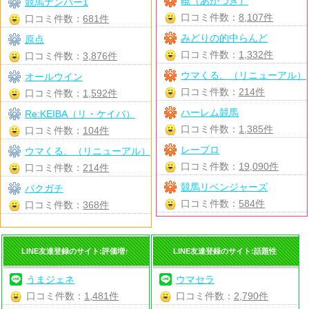
暁（あかつき）
競馬ナンバー1
口コミ件数：
8,107件
口コミ件数：
681件
みどりの的中らんど
原点
口コミ件数：
1,332件
口コミ件数：
3,876件
ウマくる。（リニューアル）
オールウイン
口コミ件数：
214件
口コミ件数：
1,592件
ハーレム競馬
Re:KEIBA（リ・ケイバ）
口コミ件数：
1,385件
口コミ件数：
104件
レープロ
ウマくる。（リニューアル）
口コミ件数：
19,090件
口コミ件数：
214件
競馬リベンジャーズ
バクガチ
口コミ件数：
584件
口コミ件数：
368件
LINE友達登録のサイト:評価増↑
LINE友達登録のサイト:話題性
うまジェネ
ウマセラ
口コミ件数：
1,481件
口コミ件数：
2,790件