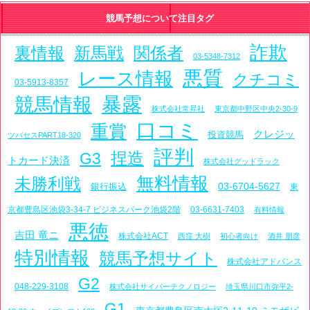
競馬予想について注目タグ
詐欺
裏情報
新馬戦
関係者
03-5348-7312
悪質
レース情報
クチコミ
03-5913-8357
暴露
競馬情報
株式会社常昇社
東京都中野区中央2-30-9
口コミ
重賞
クレジッ
投資競馬
ツバセスPART18-320
評判
捏造
G3
トカード決済
株式会社グッドラック
無料情報
未勝利戦
03-6704-5627
銀行振込
東
京都豊島区池袋3-34-7 ビジネスパーク池袋2階
03-6631-7403
有料情報
悪徳
吉田 竜ニ
株式会社ACT
西窪 大樹
初心者向け
酒井 朋彦
特別情報
競馬予想サイト
株式会社アドバンス
G2
048-229-3108
株式会社サイバーテクノロジー
埼玉県川口市弥平2-
G1