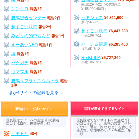
園田12R 7/22（公式3連単
シンクロ
¥155,920×50口）
報告3件
うまジェネ
勝馬総合センター
¥6,811,600
報告2件
新潟5R 8/2
超すごい競馬
報告2件
超すごい競馬
¥6,443,280
みどりの的中らんど
小倉10R 7/11
報告1件
ハーレム競馬
えーあいNEO
¥6,285,400
報告1件
福島6R 7/12
縁
報告1件
Re:KEIBA
¥5,727,360
バクガチ
小倉10R 7/11
報告1件
ウマフル
報告1件
勝馬サプライズウルトラ
報告
1件
ほか4サイトの記録を見る →
悪評が増えてきてるサイト
新着口コミが多いサイト
優良認定サイトへの直近3日の新着
優良認定でないサイトへの直近7日
口コミ 622件。投稿が多い順
の口コミのうち、悪評の言葉（当た
らない・返金・詐欺 など）を含む投
稿の数。増加中のサイトを先に、多
うまトリ
48件
い順