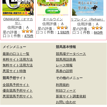
OMAKASE（オマカ
オールウイン
リフレイン（Refrain）
セ）
信用評価：
A
信用評価：
A
信用評価：
A
星の評価：
星の評価：
星の評価：
口コミ件数：
口コミ件数：
1,592件
843件
口コミ件数：
475件
メインメニュー
競馬基本情報
最新の口コミ一覧
競馬場データベース
有料サイト活用方法
競馬用語辞典
無料サイト活用方法
レース情報
悪質サイト特徴
馬券の説明
競馬予想サイト
その他のメニュー
全競馬予想サイト
利用規約
優良競馬予想サイト
RSSフィード
悪質競馬予想サイト
新規サイト調査依頼
お問い合わせ