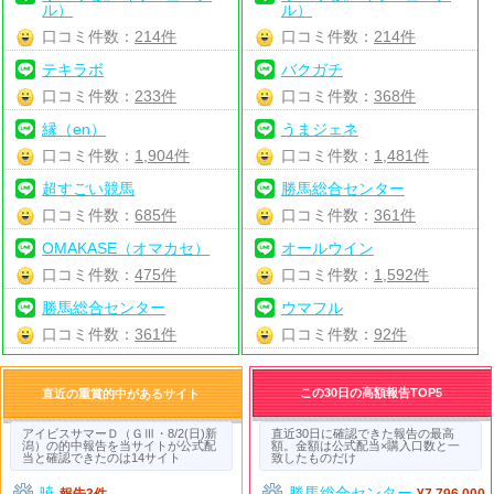
ル）
ル）
口コミ件数：
214件
口コミ件数：
214件
テキラボ
バクガチ
口コミ件数：
233件
口コミ件数：
368件
縁（en）
うまジェネ
口コミ件数：
1,904件
口コミ件数：
1,481件
超すごい競馬
勝馬総合センター
口コミ件数：
685件
口コミ件数：
361件
OMAKASE（オマカセ）
オールウイン
口コミ件数：
475件
口コミ件数：
1,592件
勝馬総合センター
ウマフル
口コミ件数：
361件
口コミ件数：
92件
この30日の高額報告TOP5
直近の重賞的中があるサイト
アイビスサマーＤ（ＧⅢ・8/2(日)新
直近30日に確認できた報告の最高
潟）の的中報告を当サイトが公式配
額。金額は公式配当×購入口数と一
当と確認できたのは14サイト
致したものだけ
暁
勝馬総合センター
報告3件
¥7,796,000