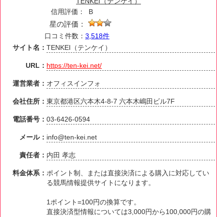
TENKEI（テンケイ）
信用評価：
B
星の評価：
口コミ件数：
3,518件
サイト名：
TENKEI（テンケイ）
URL：
https://ten-kei.net/
運営業者：
オフィスインフォ
会社住所：
東京都港区六本木4-8-7 六本木嶋田ビル7F
電話番号：
03-6426-0594
メール：
info@ten-kei.net
責任者：
内田 孝志
料金体系：
ポイント制、または直接決済による購入に対応してい
る競馬情報提供サイトになります。
1ポイント=100円の換算です。
直接決済型情報については3,000円から100,000円の購