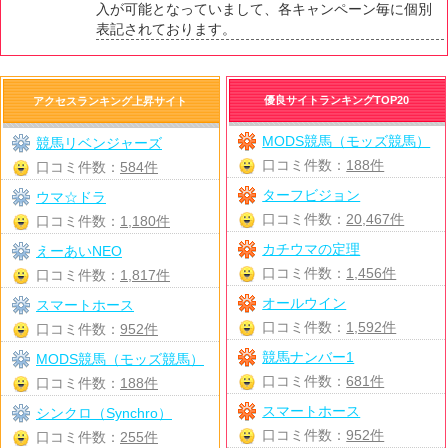
入が可能となっていまして、各キャンペーン毎に個別
表記されております。
優良サイトランキングTOP20
アクセスランキング上昇サイト
MODS競馬（モッズ競馬）
競馬リベンジャーズ
口コミ件数：
188件
口コミ件数：
584件
ターフビジョン
ウマ☆ドラ
口コミ件数：
20,467件
口コミ件数：
1,180件
カチウマの定理
えーあいNEO
口コミ件数：
1,456件
口コミ件数：
1,817件
オールウイン
スマートホース
口コミ件数：
1,592件
口コミ件数：
952件
競馬ナンバー1
MODS競馬（モッズ競馬）
口コミ件数：
681件
口コミ件数：
188件
スマートホース
シンクロ（Synchro）
口コミ件数：
952件
口コミ件数：
255件