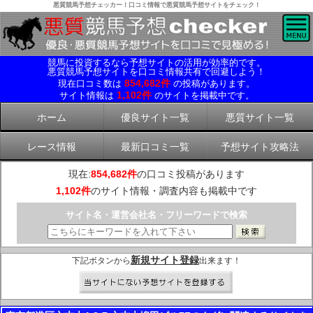
悪質競馬予想チェッカー！口コミ情報で悪質競馬予想サイトをチェック！
競馬に投資するなら予想サイトの活用が効率的です。
悪質競馬予想サイトを口コミ情報共有で回避しよう！
854,682件
現在口コミ数は
の投稿があります。
1,102件
サイト情報は
のサイトを掲載中です。
ホーム
優良サイト一覧
悪質サイト一覧
レース情報
最新口コミ一覧
予想サイト攻略法
現在:
854,682件
の口コミ投稿があります
1,102件
のサイト情報・調査内容も掲載中です
サイト名・運営会社名・フリーワードで検索
新規サイト登録
下記ボタンから
出来ます！