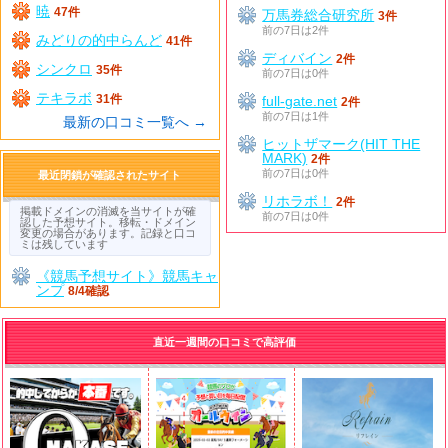
暁
47件
万馬券総合研究所
3件
前の7日は2件
みどりの的中らんど
41件
ディバイン
2件
シンクロ
35件
前の7日は0件
テキラボ
31件
full-gate.net
2件
前の7日は1件
最新の口コミ一覧へ →
ヒットザマーク(HIT THE
MARK)
2件
前の7日は0件
最近閉鎖が確認されたサイト
リホラボ！
2件
掲載ドメインの消滅を当サイトが確
前の7日は0件
認した予想サイト。移転・ドメイン
変更の場合があります。記録と口コ
ミは残しています
《競馬予想サイト》競馬キャ
ンプ
8/4確認
直近一週間の口コミで高評価