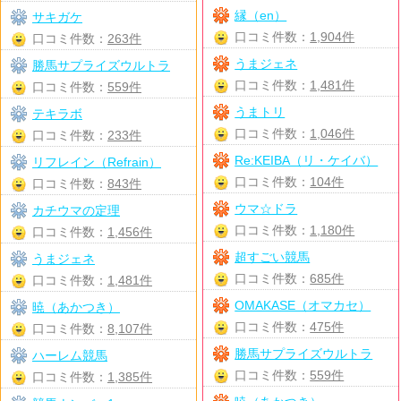
縁（en）
サキガケ
口コミ件数：
1,904件
口コミ件数：
263件
うまジェネ
勝馬サプライズウルトラ
口コミ件数：
1,481件
口コミ件数：
559件
うまトリ
テキラボ
口コミ件数：
1,046件
口コミ件数：
233件
Re:KEIBA（リ・ケイバ）
リフレイン（Refrain）
口コミ件数：
104件
口コミ件数：
843件
ウマ☆ドラ
カチウマの定理
口コミ件数：
1,180件
口コミ件数：
1,456件
超すごい競馬
うまジェネ
口コミ件数：
685件
口コミ件数：
1,481件
OMAKASE（オマカセ）
暁（あかつき）
口コミ件数：
475件
口コミ件数：
8,107件
勝馬サプライズウルトラ
ハーレム競馬
口コミ件数：
559件
口コミ件数：
1,385件