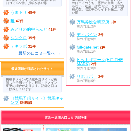
口コミ 622件。投稿が多い順
の口コミのうち、悪評の言葉（当た
らない・返金・詐欺 など）を含む投
稿の数。増加中のサイトを先に、多
うまトリ
48件
い順
暁
47件
万馬券総合研究所
3件
前の7日は2件
みどりの的中らんど
41件
ディバイン
2件
シンクロ
35件
前の7日は0件
テキラボ
31件
full-gate.net
2件
前の7日は1件
最新の口コミ一覧へ →
ヒットザマーク(HIT THE
MARK)
2件
前の7日は0件
最近閉鎖が確認されたサイト
リホラボ！
2件
掲載ドメインの消滅を当サイトが確
前の7日は0件
認した予想サイト。移転・ドメイン
変更の場合があります。記録と口コ
ミは残しています
《競馬予想サイト》競馬キャ
ンプ
8/4確認
直近一週間の口コミで高評価