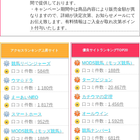
間で提供しております。
・キャンペーン期間中は商品内容により販売金額が異
なりますので、詳細が決定次第、お知らせメールにて
お伝え致します。有料情報はご入金が取れ次第ポイン
ト付与いたします。
優良サイトランキングTOP20
アクセスランキング上昇サイト
MODS競馬（モッズ競馬）
競馬リベンジャーズ
口コミ件数：
188件
口コミ件数：
584件
ターフビジョン
ウマ☆ドラ
口コミ件数：
20,467件
口コミ件数：
1,180件
カチウマの定理
えーあいNEO
口コミ件数：
1,456件
口コミ件数：
1,817件
オールウイン
スマートホース
口コミ件数：
1,592件
口コミ件数：
952件
競馬ナンバー1
MODS競馬（モッズ競馬）
口コミ件数：
681件
口コミ件数：
188件