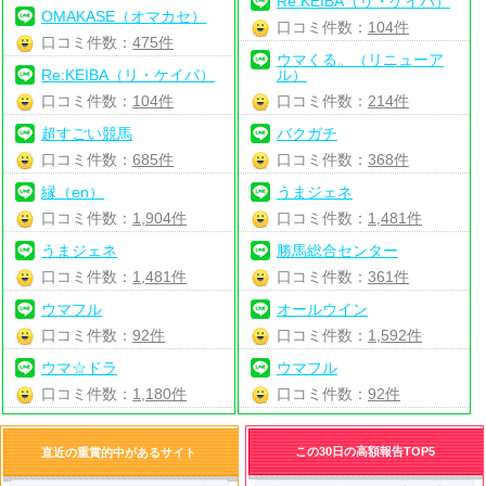
Re:KEIBA（リ・ケイバ）
OMAKASE（オマカセ）
口コミ件数：
104件
口コミ件数：
475件
ウマくる。（リニューア
Re:KEIBA（リ・ケイバ）
ル）
口コミ件数：
104件
口コミ件数：
214件
超すごい競馬
バクガチ
口コミ件数：
685件
口コミ件数：
368件
縁（en）
うまジェネ
口コミ件数：
1,904件
口コミ件数：
1,481件
うまジェネ
勝馬総合センター
口コミ件数：
1,481件
口コミ件数：
361件
ウマフル
オールウイン
口コミ件数：
92件
口コミ件数：
1,592件
ウマ☆ドラ
ウマフル
口コミ件数：
1,180件
口コミ件数：
92件
この30日の高額報告TOP5
直近の重賞的中があるサイト