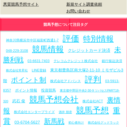
悪質競馬予想サイト
新規サイト調査依頼
お問い合わせ
競馬予想について注目タグ
評価
特別情報
神奈川県横浜市中区福富町西通1-7
競馬情報
未
クレジットカード決済
048-229-3108
勝利戦
03-6631-7403
テレコムクレジット株式会社
銀行振込決済
東京都豊島区南大塚2-11-10 ミモザビル3
LINE登録
株式会社常昇社
評判
ポイント制
階
株式会社アドバンス
03-5913-
ポイント情報
投資競馬
8357
東京都中野区中央2-30-9 ツバセスPART18-
競馬予想会社
裏情
武石 俊
株式会社ACT
320
競馬予想
重
報
株式会社エンタープライズ
酒井 朋彦
賞
新馬戦
03-6704-5627
初心者向け
株式会社グッドラック