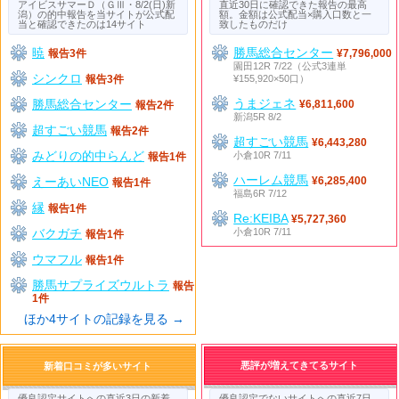
アイビスサマーＤ（ＧⅢ・8/2(日)新
直近30日に確認できた報告の最高
潟）の的中報告を当サイトが公式配
額。金額は公式配当×購入口数と一
当と確認できたのは14サイト
致したものだけ
暁
勝馬総合センター
報告3件
¥7,796,000
園田12R 7/22（公式3連単
シンクロ
¥155,920×50口）
報告3件
うまジェネ
勝馬総合センター
¥6,811,600
報告2件
新潟5R 8/2
超すごい競馬
報告2件
超すごい競馬
¥6,443,280
みどりの的中らんど
小倉10R 7/11
報告1件
ハーレム競馬
えーあいNEO
¥6,285,400
報告1件
福島6R 7/12
縁
報告1件
Re:KEIBA
¥5,727,360
バクガチ
小倉10R 7/11
報告1件
ウマフル
報告1件
勝馬サプライズウルトラ
報告
1件
ほか4サイトの記録を見る →
悪評が増えてきてるサイト
新着口コミが多いサイト
優良認定サイトへの直近3日の新着
優良認定でないサイトへの直近7日