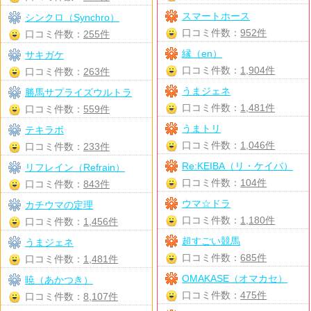
スマートホース
シンクロ（Synchro）
口コミ件数：
952件
口コミ件数：
255件
縁（en）
サキガケ
口コミ件数：
1,904件
口コミ件数：
263件
うまジェネ
勝馬サプライズウルトラ
口コミ件数：
1,481件
口コミ件数：
559件
うまトリ
テキラボ
口コミ件数：
1,046件
口コミ件数：
233件
Re:KEIBA（リ・ケイバ）
リフレイン（Refrain）
口コミ件数：
104件
口コミ件数：
843件
ウマ☆ドラ
カチウマの定理
口コミ件数：
1,180件
口コミ件数：
1,456件
超すごい競馬
うまジェネ
口コミ件数：
685件
口コミ件数：
1,481件
OMAKASE（オマカセ）
暁（あかつき）
口コミ件数：
475件
口コミ件数：
8,107件