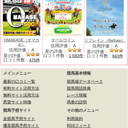
OMAKASE（オマカ
オールウイン
リフレイン（Refrain）
セ）
信用評価：
A
信用評価：
A
信用評価：
A
星の評価：
星の評価：
星の評価：
口コミ件数：
口コミ件数：
1,592件
843件
口コミ件数：
475件
メインメニュー
競馬基本情報
最新の口コミ一覧
競馬場データベース
有料サイト活用方法
競馬用語辞典
無料サイト活用方法
レース情報
悪質サイト特徴
馬券の説明
競馬予想サイト
その他のメニュー
全競馬予想サイト
利用規約
優良競馬予想サイト
RSSフィード