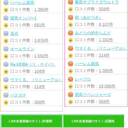
勝馬サプライズウルトラ
ハーレム競馬
口コミ件数：
559件
口コミ件数：
1,385件
暁（あかつき）
競馬ナンバー1
口コミ件数：
8,107件
口コミ件数：
681件
みどりの的中らんど
原点
口コミ件数：
1,332件
口コミ件数：
3,876件
ウマくる。（リニューアル）
オールウイン
口コミ件数：
214件
口コミ件数：
1,592件
ハーレム競馬
Re:KEIBA（リ・ケイバ）
口コミ件数：
1,385件
口コミ件数：
104件
レープロ
ウマくる。（リニューアル）
口コミ件数：
19,090件
口コミ件数：
214件
競馬リベンジャーズ
バクガチ
口コミ件数：
584件
口コミ件数：
368件
LINE友達登録のサイト:評価増↑
LINE友達登録のサイト:話題性