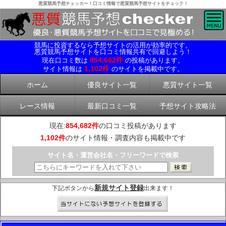
悪質競馬予想チェッカー！口コミ情報で悪質競馬予想サイトをチェック！
競馬に投資するなら予想サイトの活用が効率的です。
悪質競馬予想サイトを口コミ情報共有で回避しよう！
854,682件
現在口コミ数は
の投稿があります。
1,102件
サイト情報は
のサイトを掲載中です。
ホーム
優良サイト一覧
悪質サイト一覧
レース情報
最新口コミ一覧
予想サイト攻略法
現在:
854,682件
の口コミ投稿があります
1,102件
のサイト情報・調査内容も掲載中です
サイト名・運営会社名・フリーワードで検索
新規サイト登録
下記ボタンから
出来ます！