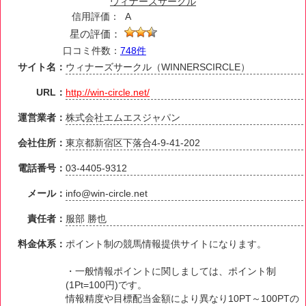
ウィナーズサークル
信用評価：
A
星の評価：
口コミ件数：
748件
サイト名：
ウィナーズサークル（WINNERSCIRCLE）
URL：
http://win-circle.net/
運営業者：
株式会社エムエスジャパン
会社住所：
東京都新宿区下落合4-9-41-202
電話番号：
03-4405-9312
メール：
info@win-circle.net
責任者：
服部 勝也
料金体系：
ポイント制の競馬情報提供サイトになります。
・一般情報ポイントに関しましては、ポイント制
(1Pt=100円)です。
情報精度や目標配当金額により異なり10PT～100PTの