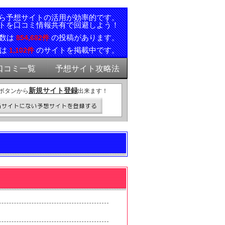
ら予想サイトの活用が効率的です。
トを口コミ情報共有で回避しよう！
ミ数は
の投稿があります。
854,682件
報は
のサイトを掲載中です。
1,102件
口コミ一覧
予想サイト攻略法
新規サイト登録
ボタンから
出来ます！