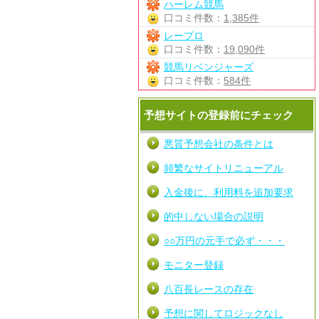
ハーレム競馬
口コミ件数：
1,385件
レープロ
口コミ件数：
19,090件
競馬リベンジャーズ
口コミ件数：
584件
予想サイトの登録前にチェック
悪質予想会社の条件とは
頻繁なサイトリニューアル
入金後に、利用料を追加要求
的中しない場合の説明
○○万円の元手で必ず・・・
モニター登録
八百長レースの存在
予想に関してロジックなし