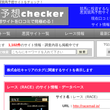
質競馬予想サイトをチェック！
競馬に投資するな
悪質競馬予想サイ
現在口コ
サイト情
ト一覧
悪質サイト一覧
レース情報
最新
下記
ます
1,102件
のサイト情報・調査内容も掲載中です
で検索
株式会社キャリアのタグに関連するサイトを表示します
レース（RACE）のサイト情報・データベース
サイト名：
レース（RACE）
URL：
http://racemail.jp/