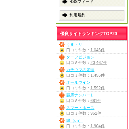
RSSフィード
利用規約
優良サイトランキングTOP20
うまトリ
口コミ件数：
1,046件
ターフビジョン
口コミ件数：
20,467件
カチウマの定理
口コミ件数：
1,456件
オールウイン
口コミ件数：
1,592件
競馬ナンバー1
口コミ件数：
681件
スマートホース
口コミ件数：
952件
縁（en）
口コミ件数：
1,904件