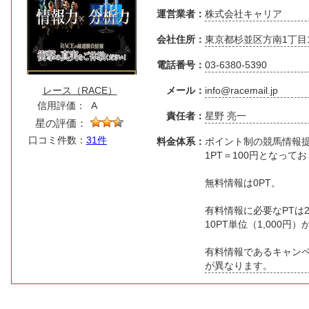
運営業者：
株式会社キャリア
会社住所：
東京都杉並区方南1丁目10
電話番号：
03-6380-5390
レース（RACE）
メール：
info@racemail.jp
信用評価：
A
責任者：
星野 亮一
星の評価：
口コミ件数：
31件
料金体系：
ポイント制の競馬情報
1PT＝100円となって
無料情報は0PT。
有料情報に必要なPTは20
10PT単位（1,000円
有料情報であるキャン
が異なります。