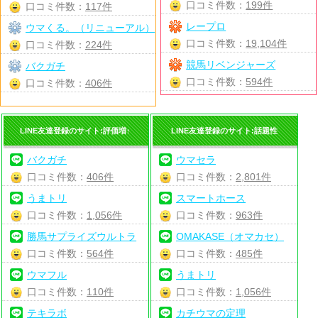
口コミ件数：
199件
口コミ件数：
117件
レープロ
ウマくる。（リニューアル）
口コミ件数：
19,104件
口コミ件数：
224件
競馬リベンジャーズ
バクガチ
口コミ件数：
594件
口コミ件数：
406件
LINE友達登録のサイト:評価増↑
LINE友達登録のサイト:話題性
バクガチ
ウマセラ
口コミ件数：
406件
口コミ件数：
2,801件
うまトリ
スマートホース
口コミ件数：
1,056件
口コミ件数：
963件
勝馬サプライズウルトラ
OMAKASE（オマカセ）
口コミ件数：
564件
口コミ件数：
485件
ウマフル
うまトリ
口コミ件数：
110件
口コミ件数：
1,056件
テキラボ
カチウマの定理