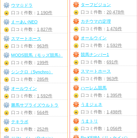
ターフビジョン
ウマ☆ドラ
口コミ件数：
20,478件
口コミ件数：
1,190件
カチウマの定理
えーあいNEO
口コミ件数：
1,476件
口コミ件数：
1,827件
オールウイン
スマートホース
口コミ件数：
1,592件
口コミ件数：
963件
競馬ナンバー1
MODS競馬（モッズ競馬）
口コミ件数：
691件
口コミ件数：
199件
スマートホース
シンクロ（Synchro）
口コミ件数：
963件
口コミ件数：
285件
ハーレム競馬
オールウイン
口コミ件数：
1,395件
口コミ件数：
1,592件
うまジェネ
勝馬サプライズウルトラ
口コミ件数：
1,498件
口コミ件数：
564件
うまトリ
テキラボ
口コミ件数：
1,056件
口コミ件数：
252件
Re:KEIBA（リ・ケイバ）