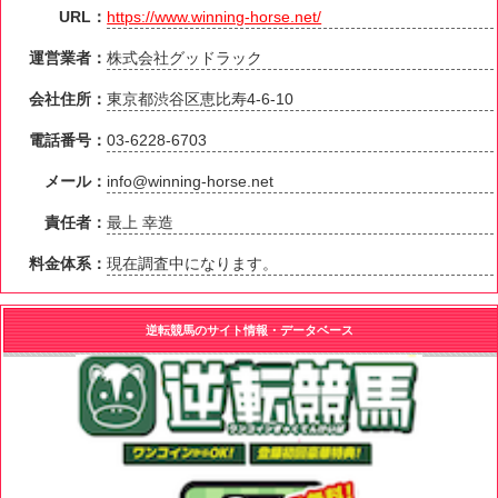
URL：
https://www.winning-horse.net/
運営業者：
株式会社グッドラック
会社住所：
東京都渋谷区恵比寿4-6-10
電話番号：
03-6228-6703
メール：
info@winning-horse.net
責任者：
最上 幸造
料金体系：
現在調査中になります。
逆転競馬のサイト情報・データベース