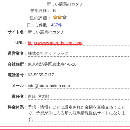
新しい競馬のカタチ
信用評価：
B
星の評価：
口コミ件数：
467件
サイト名：
新しい競馬のカタチ
URL：
https://www.ataru-baken.com/
運営業者：
株式会社グッドラック
会社住所：
東京都渋谷区恵比寿4-6-10
電話番号：
03-5955-7177
メール：
info@ataru-baken.com
責任者：
新庄 虎太郎
料金体系：
予想（情報）ごとに設定された金額を直接支払うこと
で、予想が手に入る形の競馬情報提供サイトになりま
す。