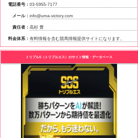
電話番号：
03-5955-7177
メール：
info@uma-victory.com
責任者：
高杉 豊
料金体系：
有料情報を含む競馬情報提供サイトになります。
トリプルS（トリプルエス）のサイト情報・データベース