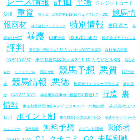
評価
レース情報
平場
クレジットカード
重賞
競馬情
決済
埼玉県川口市弥平2-12-26 ウェイブレフト102
特別情報
報商材
吉田 竜ニ
株
株式会社グッドラック
暴露
03-6704-5627
式会社ACT
LINE登録
株式会社アドバンス
評判
銀行振込決済
東京都中野区中央2-30-9 ツバセスPART18-320
東京都豊島区南大塚2-11-10 ミモザビル3階
03-5913-8357
初心者
競馬予想
悪質
銀行振
向け
リニューアル
西窪 大樹
悪徳
競馬情報
込
株式会社エンタープライズ
酒井 朋
捏造
裏
048-229-3108
神奈川県横浜市中区福富町西通1-7
彦
情報
株式会社エウ
東京都豊島区池袋3-34-7 ビジネスパーク池袋2階
ポイント制
ロパ
東京都渋谷区恵比寿4-6-10
株式会社サイバーテ
無料予想
関係者
ポイント情報
クノロジー
有料情報
未勝利戦
G1
クチコミ
G2
03-6631-7403