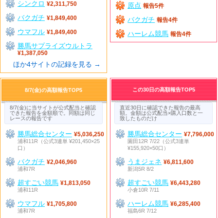
シンクロ
¥2,311,750
原点
報告5件
バクガチ
¥1,849,400
バクガチ
報告4件
ウマフル
¥1,849,400
ハーレム競馬
報告4件
勝馬サプライズウルトラ
¥1,387,050
ほか4サイトの記録を見る →
この30日の高額報告TOP5
8/7(金)の高額報告TOP5
8/7(金)に当サイトが公式配当と確認
直近30日に確認できた報告の最高
できた報告を金額順で。同額は同じ
額。金額は公式配当×購入口数と一
レースの報告です
致したものだけ
勝馬総合センター
勝馬総合センター
¥5,036,250
¥7,796,000
浦和11R（公式3連単 ¥201,450×25
園田12R 7/22（公式3連単
口）
¥155,920×50口）
バクガチ
うまジェネ
¥2,046,960
¥6,811,600
浦和7R
新潟5R 8/2
超すごい競馬
超すごい競馬
¥1,813,050
¥6,443,280
浦和11R
小倉10R 7/11
ウマフル
ハーレム競馬
¥1,705,800
¥6,285,400
浦和7R
福島6R 7/12