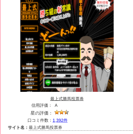
最上式勝馬投票券
信用評価：
A
星の評価：
口コミ件数：
1,392件
サイト名：
最上式勝馬投票券