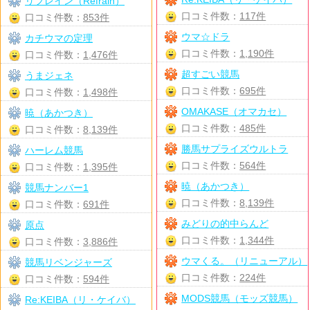
リフレイン（Refrain）
口コミ件数：
117件
口コミ件数：
853件
ウマ☆ドラ
カチウマの定理
口コミ件数：
1,190件
口コミ件数：
1,476件
超すごい競馬
うまジェネ
口コミ件数：
695件
口コミ件数：
1,498件
OMAKASE（オマカセ）
暁（あかつき）
口コミ件数：
485件
口コミ件数：
8,139件
勝馬サプライズウルトラ
ハーレム競馬
口コミ件数：
564件
口コミ件数：
1,395件
暁（あかつき）
競馬ナンバー1
口コミ件数：
8,139件
口コミ件数：
691件
みどりの的中らんど
原点
口コミ件数：
1,344件
口コミ件数：
3,886件
ウマくる。（リニューアル）
競馬リベンジャーズ
口コミ件数：
224件
口コミ件数：
594件
MODS競馬（モッズ競馬）
Re:KEIBA（リ・ケイバ）