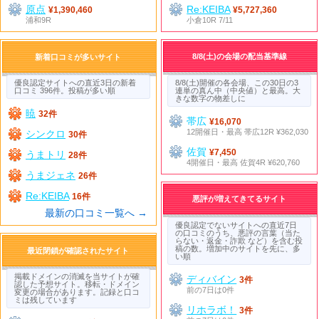
原点
Re:KEIBA
¥1,390,460
¥5,727,360
浦和9R
小倉10R 7/11
8/8(土)の会場の配当基準線
新着口コミが多いサイト
優良認定サイトへの直近3日の新着
8/8(土)開催の各会場、この30日の3
口コミ 396件。投稿が多い順
連単の真ん中（中央値）と最高。大
きな数字の物差しに
暁
32件
帯広
¥16,070
12開催日・最高 帯広12R ¥362,030
シンクロ
30件
佐賀
¥7,450
うまトリ
28件
4開催日・最高 佐賀4R ¥620,760
うまジェネ
26件
Re:KEIBA
16件
悪評が増えてきてるサイト
最新の口コミ一覧へ →
優良認定でないサイトへの直近7日
の口コミのうち、悪評の言葉（当た
らない・返金・詐欺 など）を含む投
稿の数。増加中のサイトを先に、多
最近閉鎖が確認されたサイト
い順
掲載ドメインの消滅を当サイトが確
ディバイン
3件
認した予想サイト。移転・ドメイン
前の7日は0件
変更の場合があります。記録と口コ
ミは残しています
リホラボ！
3件