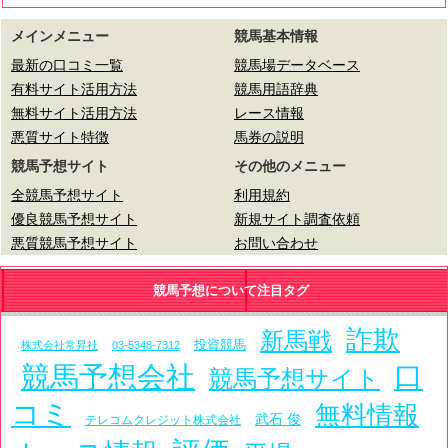
メインメニュー
競馬基本情報
最新の口コミ一覧
競馬場データベース
有料サイト活用方法
競馬用語辞典
無料サイト活用方法
レース情報
悪質サイト特徴
馬券の説明
競馬予想サイト
その他のメニュー
全競馬予想サイト
利用規約
優良競馬予想サイト
新規サイト調査依頼
悪質競馬予想サイト
お問い合わせ
競馬予想について注目タグ
詐欺
新馬戦
投資競馬
株式会社常昇社
03-5348-7312
競馬予想会社
口
競馬予想サイト
コミ
無料情報
武石 俊
テレコムクレジット株式会社