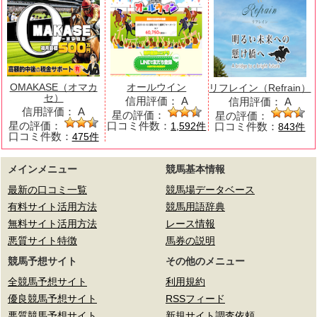
OMAKASE（オマカ
オールウイン
リフレイン（Refrain）
セ）
信用評価：
A
信用評価：
A
信用評価：
A
星の評価：
星の評価：
星の評価：
口コミ件数：
口コミ件数：
1,592件
843件
口コミ件数：
475件
メインメニュー
競馬基本情報
最新の口コミ一覧
競馬場データベース
有料サイト活用方法
競馬用語辞典
無料サイト活用方法
レース情報
悪質サイト特徴
馬券の説明
競馬予想サイト
その他のメニュー
全競馬予想サイト
利用規約
優良競馬予想サイト
RSSフィード
悪質競馬予想サイト
新規サイト調査依頼