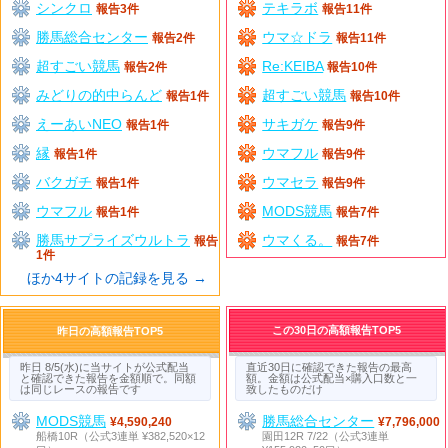
シンクロ
テキラボ
報告3件
報告11件
勝馬総合センター
ウマ☆ドラ
報告2件
報告11件
超すごい競馬
Re:KEIBA
報告2件
報告10件
みどりの的中らんど
超すごい競馬
報告1件
報告10件
えーあいNEO
サキガケ
報告1件
報告9件
縁
ウマフル
報告1件
報告9件
バクガチ
ウマセラ
報告1件
報告9件
ウマフル
MODS競馬
報告1件
報告7件
勝馬サプライズウルトラ
ウマくる。
報告
報告7件
1件
ほか4サイトの記録を見る →
この30日の高額報告TOP5
昨日の高額報告TOP5
昨日 8/5(水)に当サイトが公式配当
直近30日に確認できた報告の最高
と確認できた報告を金額順で。同額
額。金額は公式配当×購入口数と一
は同じレースの報告です
致したものだけ
MODS競馬
勝馬総合センター
¥4,590,240
¥7,796,000
船橋10R（公式3連単 ¥382,520×12
園田12R 7/22（公式3連単