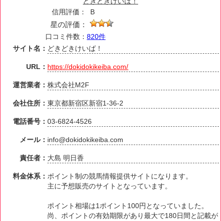
どきどきけいば！
信用評価：
B
星の評価：
口コミ件数：
820件
サイト名：
どきどきけいば！
URL：
https://dokidokikeiba.com/
運営業者：
株式会社M2F
会社住所：
東京都新宿区新宿1-36-2
電話番号：
03-6824-4526
メール：
info@dokidokikeiba.com
責任者：
大島 明日香
料金体系：
ポイント制の競馬情報提供サイトになります。
主に予想販売のサイトとなっています。
ポイント相場は1ポイント100円となっていました。
尚、ポイントの有効期限があり最大で180日間と記載が