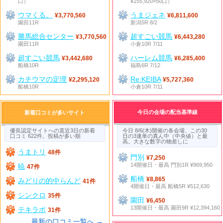
口）
¥155,920×50口）
ウマくる。
うまジェネ
¥3,770,560
¥6,811,600
園田11R
新潟5R 8/2
勝馬総合センター
超すごい競馬
¥3,770,560
¥6,443,280
園田11R
小倉10R 7/11
超すごい競馬
ハーレム競馬
¥3,442,680
¥6,285,400
船橋10R
福島6R 7/12
カチウマの定理
Re:KEIBA
¥2,295,120
¥5,727,360
船橋10R
小倉10R 7/11
今日の会場の配当基準線
新着口コミが多いサイト
優良認定サイトへの直近3日の新着
今日 8/6(木)開催の各会場、この30
口コミ 622件。投稿が多い順
日の3連単の真ん中（中央値）と最
高。大きな数字の物差しに
うまトリ
48件
門別
¥7,250
14開催日・最高 門別1R ¥969,950
暁
47件
船橋
¥8,865
みどりの的中らんど
41件
4開催日・最高 船橋5R ¥512,630
シンクロ
35件
園田
¥6,450
13開催日・最高 園田9R ¥12,394,160
テキラボ
31件
最新の口コミ一覧へ →