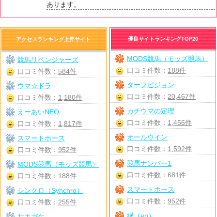
あります。
優良サイトランキングTOP20
アクセスランキング上昇サイト
MODS競馬（モッズ競馬）
競馬リベンジャーズ
口コミ件数：
188件
口コミ件数：
584件
ターフビジョン
ウマ☆ドラ
口コミ件数：
20,467件
口コミ件数：
1,180件
カチウマの定理
えーあいNEO
口コミ件数：
1,456件
口コミ件数：
1,817件
オールウイン
スマートホース
口コミ件数：
1,592件
口コミ件数：
952件
競馬ナンバー1
MODS競馬（モッズ競馬）
口コミ件数：
681件
口コミ件数：
188件
スマートホース
シンクロ（Synchro）
口コミ件数：
952件
口コミ件数：
255件
縁（en）
サキガケ