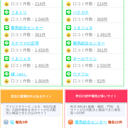
口コミ件数：
214件
口コミ件数：
214件
うまトリ
バクガチ
口コミ件数：
1,046件
口コミ件数：
368件
勝馬総合センター
うまジェネ
口コミ件数：
361件
口コミ件数：
1,481件
カチウマの定理
勝馬総合センター
口コミ件数：
1,456件
口コミ件数：
361件
うまジェネ
オールウイン
口コミ件数：
1,481件
口コミ件数：
1,592件
縁（en）
ウマフル
口コミ件数：
1,904件
口コミ件数：
92件
昨日の的中報告が多いサイト
直近の重賞的中があるサイト
アイビスサマーＤ（ＧⅢ・8/2(日)新
昨日 8/5(水) 船橋・園田・門別。当
潟）の的中報告を当サイトが公式配
サイトが公式配当と確認できた報告
当と確認できたのは14サイト
延べ153件
暁
勝馬総合センター
報告3件
報告22件