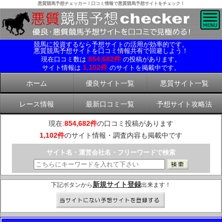
悪質競馬予想チェッカー！口コミ情報で悪質競馬予想サイトをチェック！
競馬に投資するなら予想サイトの活用が効率的です。
悪質競馬予想サイトを口コミ情報共有で回避しよう！
854,682件
現在口コミ数は
の投稿があります。
1,102件
サイト情報は
のサイトを掲載中です。
ホーム
優良サイト一覧
悪質サイト一覧
レース情報
最新口コミ一覧
予想サイト攻略法
現在:
854,682件
の口コミ投稿があります
1,102件
のサイト情報・調査内容も掲載中です
サイト名・運営会社名・フリーワードで検索
新規サイト登録
下記ボタンから
出来ます！