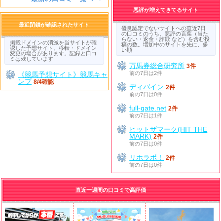
悪評が増えてきてるサイト
最近閉鎖が確認されたサイト
優良認定でないサイトへの直近7日
の口コミのうち、悪評の言葉（当た
らない・返金・詐欺 など）を含む投
掲載ドメインの消滅を当サイトが確
稿の数。増加中のサイトを先に、多
認した予想サイト。移転・ドメイン
い順
変更の場合があります。記録と口コ
ミは残しています
万馬券総合研究所
3件
前の7日は2件
《競馬予想サイト》競馬キャ
ンプ
8/4確認
ディバイン
2件
前の7日は0件
full-gate.net
2件
前の7日は1件
ヒットザマーク(HIT THE
MARK)
2件
前の7日は0件
リホラボ！
2件
前の7日は0件
直近一週間の口コミで高評価