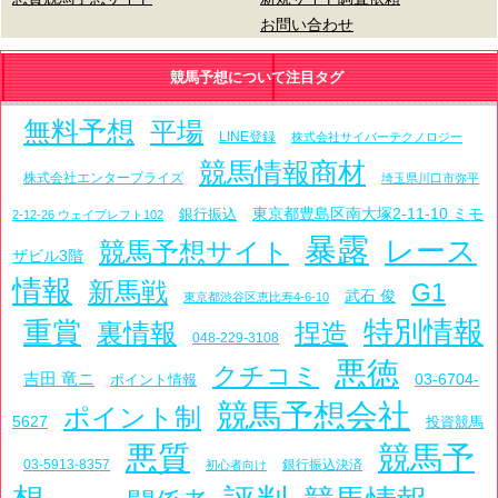
お問い合わせ
競馬予想について注目タグ
無料予想
平場
LINE登録
株式会社サイバーテクノロジー
競馬情報商材
株式会社エンタープライズ
埼玉県川口市弥平
東京都豊島区南大塚2-11-10 ミモ
銀行振込
2-12-26 ウェイブレフト102
暴露
レース
競馬予想サイト
ザビル3階
情報
新馬戦
G1
武石 俊
東京都渋谷区恵比寿4-6-10
特別情報
重賞
裏情報
捏造
048-229-3108
悪徳
クチコミ
吉田 竜ニ
03-6704-
ポイント情報
競馬予想会社
ポイント制
5627
投資競馬
悪質
競馬予
03-5913-8357
銀行振込決済
初心者向け