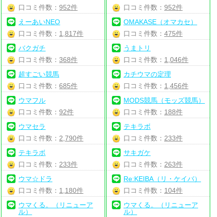
口コミ件数：
952件
口コミ件数：
952件
えーあいNEO
OMAKASE（オマカセ）
口コミ件数：
1,817件
口コミ件数：
475件
バクガチ
うまトリ
口コミ件数：
368件
口コミ件数：
1,046件
超すごい競馬
カチウマの定理
口コミ件数：
685件
口コミ件数：
1,456件
ウマフル
MODS競馬（モッズ競馬）
口コミ件数：
92件
口コミ件数：
188件
ウマセラ
テキラボ
口コミ件数：
2,790件
口コミ件数：
233件
テキラボ
サキガケ
口コミ件数：
233件
口コミ件数：
263件
ウマ☆ドラ
Re:KEIBA（リ・ケイバ）
口コミ件数：
1,180件
口コミ件数：
104件
ウマくる。（リニューア
ウマくる。（リニューア
ル）
ル）