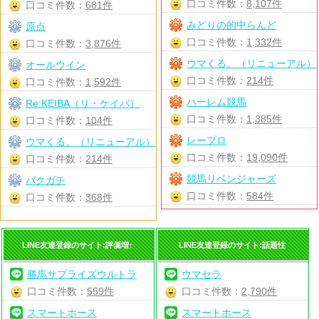
口コミ件数：
8,107件
口コミ件数：
681件
みどりの的中らんど
原点
口コミ件数：
1,332件
口コミ件数：
3,876件
ウマくる。（リニューアル）
オールウイン
口コミ件数：
214件
口コミ件数：
1,592件
ハーレム競馬
Re:KEIBA（リ・ケイバ）
口コミ件数：
1,385件
口コミ件数：
104件
レープロ
ウマくる。（リニューアル）
口コミ件数：
19,090件
口コミ件数：
214件
競馬リベンジャーズ
バクガチ
口コミ件数：
584件
口コミ件数：
368件
LINE友達登録のサイト:評価増↑
LINE友達登録のサイト:話題性
勝馬サプライズウルトラ
ウマセラ
口コミ件数：
559件
口コミ件数：
2,790件
スマートホース
スマートホース