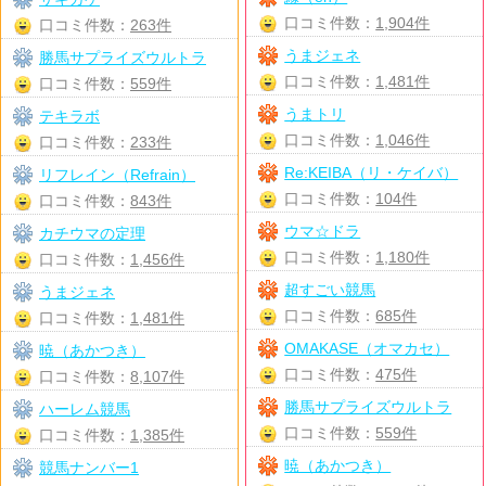
口コミ件数：
1,904件
口コミ件数：
263件
うまジェネ
勝馬サプライズウルトラ
口コミ件数：
1,481件
口コミ件数：
559件
うまトリ
テキラボ
口コミ件数：
1,046件
口コミ件数：
233件
Re:KEIBA（リ・ケイバ）
リフレイン（Refrain）
口コミ件数：
104件
口コミ件数：
843件
ウマ☆ドラ
カチウマの定理
口コミ件数：
1,180件
口コミ件数：
1,456件
超すごい競馬
うまジェネ
口コミ件数：
685件
口コミ件数：
1,481件
OMAKASE（オマカセ）
暁（あかつき）
口コミ件数：
475件
口コミ件数：
8,107件
勝馬サプライズウルトラ
ハーレム競馬
口コミ件数：
559件
口コミ件数：
1,385件
暁（あかつき）
競馬ナンバー1