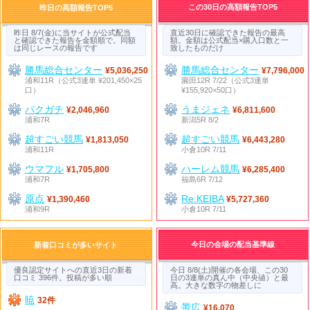
この30日の高額報告TOP5
昨日の高額報告TOP5
昨日 8/7(金)に当サイトが公式配当
直近30日に確認できた報告の最高
と確認できた報告を金額順で。同額
額。金額は公式配当×購入口数と一
は同じレースの報告です
致したものだけ
勝馬総合センター
勝馬総合センター
¥5,036,250
¥7,796,000
浦和11R（公式3連単 ¥201,450×25
園田12R 7/22（公式3連単
口）
¥155,920×50口）
バクガチ
うまジェネ
¥2,046,960
¥6,811,600
浦和7R
新潟5R 8/2
超すごい競馬
超すごい競馬
¥1,813,050
¥6,443,280
浦和11R
小倉10R 7/11
ウマフル
ハーレム競馬
¥1,705,800
¥6,285,400
浦和7R
福島6R 7/12
原点
Re:KEIBA
¥1,390,460
¥5,727,360
浦和9R
小倉10R 7/11
今日の会場の配当基準線
新着口コミが多いサイト
優良認定サイトへの直近3日の新着
今日 8/8(土)開催の各会場、この30
口コミ 396件。投稿が多い順
日の3連単の真ん中（中央値）と最
高。大きな数字の物差しに
暁
32件
帯広
¥16,070