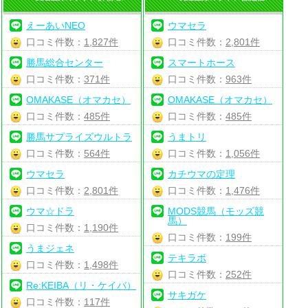
えーあいNEO
ウマセラ
口コミ件数：
1,827件
口コミ件数：
2,801件
勝馬総合センター
スマートホース
口コミ件数：
371件
口コミ件数：
963件
OMAKASE（オマカセ）
OMAKASE（オマカセ）
口コミ件数：
485件
口コミ件数：
485件
勝馬サプライズウルトラ
うまトリ
口コミ件数：
564件
口コミ件数：
1,056件
ウマセラ
カチウマの定理
口コミ件数：
2,801件
口コミ件数：
1,476件
ウマ☆ドラ
MODS競馬（モッズ競
馬）
口コミ件数：
1,190件
口コミ件数：
199件
うまジェネ
テキラボ
口コミ件数：
1,498件
口コミ件数：
252件
Re:KEIBA（リ・ケイバ）
サキガケ
口コミ件数：
117件