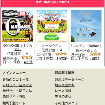
直近一週間の口コミで高評価
OMAKASE（オマカ
オールウイン
リフレイン（Refrain）
セ）
信用評価：
A
信用評価：
A
信用評価：
A
星の評価：
星の評価：
星の評価：
口コミ件数：
口コミ件数：
1,592件
853件
口コミ件数：
485件
メインメニュー
競馬基本情報
最新の口コミ一覧
競馬場データベース
有料サイト活用方法
競馬用語辞典
無料サイト活用方法
レース情報
悪質サイト特徴
馬券の説明
競馬予想サイト
その他のメニュー