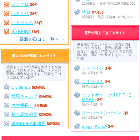
12開催日・最高 帯広12R ¥362,030
シンクロ
30件
佐賀
¥7,450
うまトリ
28件
4開催日・最高 佐賀4R ¥620,760
うまジェネ
26件
Re:KEIBA
16件
悪評が増えてきてるサイト
最新の口コミ一覧へ →
優良認定でないサイトへの直近7日
の口コミのうち、悪評の言葉（当た
らない・返金・詐欺 など）を含む投
稿の数。増加中のサイトを先に、多
最近閉鎖が確認されたサイト
い順
掲載ドメインの消滅を当サイトが確
ディバイン
3件
認した予想サイト。移転・ドメイン
前の7日は0件
変更の場合があります。記録と口コ
ミは残しています
リホラボ！
3件
前の7日は0件
Dividends
8/3確認
ヒットザマーク(HIT THE
競馬キャンプ
8/4確認
MARK)
2件
前の7日は0件
ウマ番長！
8/2確認
スーパーマンバケン
2件
勝ち馬情報局
8/2確認
前の7日は0件
未来KEIBA事務局
8/2確認
diggin'KEIBA
3件