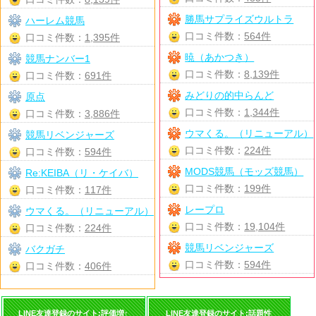
勝馬サプライズウルトラ
ハーレム競馬
口コミ件数：
564件
口コミ件数：
1,395件
暁（あかつき）
競馬ナンバー1
口コミ件数：
8,139件
口コミ件数：
691件
みどりの的中らんど
原点
口コミ件数：
1,344件
口コミ件数：
3,886件
ウマくる。（リニューアル）
競馬リベンジャーズ
口コミ件数：
224件
口コミ件数：
594件
MODS競馬（モッズ競馬）
Re:KEIBA（リ・ケイバ）
口コミ件数：
199件
口コミ件数：
117件
レープロ
ウマくる。（リニューアル）
口コミ件数：
19,104件
口コミ件数：
224件
競馬リベンジャーズ
バクガチ
口コミ件数：
594件
口コミ件数：
406件
LINE友達登録のサイト:評価増↑
LINE友達登録のサイト:話題性