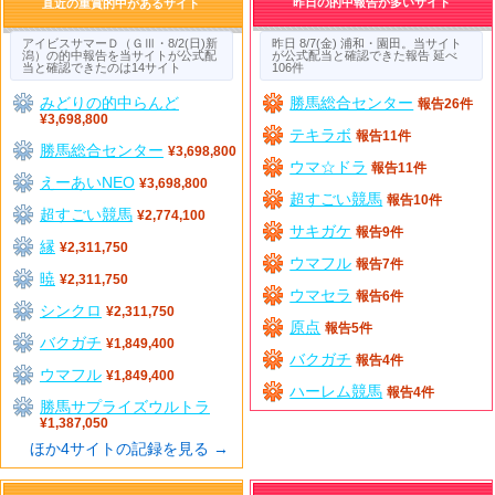
昨日の的中報告が多いサイト
直近の重賞的中があるサイト
アイビスサマーＤ（ＧⅢ・8/2(日)新
昨日 8/7(金) 浦和・園田。当サイト
潟）の的中報告を当サイトが公式配
が公式配当と確認できた報告 延べ
当と確認できたのは14サイト
106件
みどりの的中らんど
勝馬総合センター
報告26件
¥3,698,800
テキラボ
報告11件
勝馬総合センター
¥3,698,800
ウマ☆ドラ
報告11件
えーあいNEO
¥3,698,800
超すごい競馬
報告10件
超すごい競馬
¥2,774,100
サキガケ
報告9件
縁
¥2,311,750
ウマフル
報告7件
暁
¥2,311,750
ウマセラ
報告6件
シンクロ
¥2,311,750
原点
報告5件
バクガチ
¥1,849,400
バクガチ
報告4件
ウマフル
¥1,849,400
ハーレム競馬
報告4件
勝馬サプライズウルトラ
¥1,387,050
ほか4サイトの記録を見る →