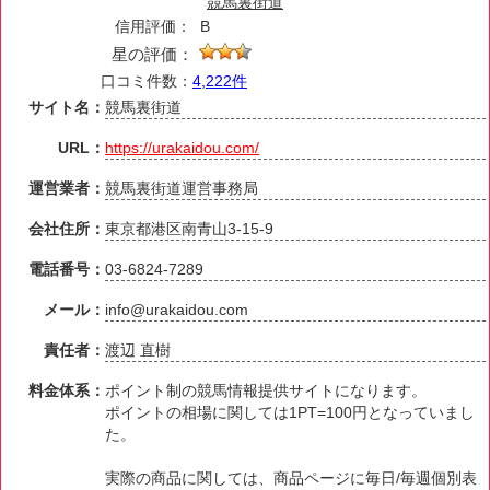
競馬裏街道
信用評価：
B
星の評価：
口コミ件数：
4,222件
サイト名：
競馬裏街道
URL：
https://urakaidou.com/
運営業者：
競馬裏街道運営事務局
会社住所：
東京都港区南青山3-15-9
電話番号：
03-6824-7289
メール：
info@urakaidou.com
責任者：
渡辺 直樹
料金体系：
ポイント制の競馬情報提供サイトになります。
ポイントの相場に関しては1PT=100円となっていまし
た。
実際の商品に関しては、商品ページに毎日/毎週個別表