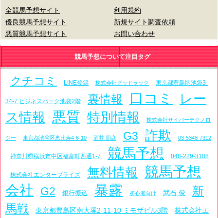
全競馬予想サイト
利用規約
優良競馬予想サイト
新規サイト調査依頼
悪質競馬予想サイト
お問い合わせ
競馬予想について注目タグ
クチコミ
LINE登録
東京都豊島区池袋3-
株式会社グッドラック
口コミ
レー
裏情報
34-7 ビジネスパーク池袋2階
悪質
ス情報
特別情報
株式会社サイバーテクノロ
詐欺
G3
ジー
東京都渋谷区恵比寿4-6-10
酒井 朋彦
03-5348-7312
競馬予想
神奈川県横浜市中区福富町西通1-7
048-229-3108
競馬予想
無料情報
株式会社エンタープライズ
会社
暴露
新
G2
武石 俊
銀行振込
初心者向け
馬戦
東京都豊島区南大塚2-11-10 ミモザビル3階
株式会社エ