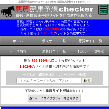
悪質競馬予想チェッカー！口コミ情報で悪質競馬予想サイトをチェック！
競馬に投資するなら予想サイトの活用が効率的です。
悪質競馬予想サイトを口コミ情報共有で回避しよう！
855,199件
現在口コミ数は
の投稿があります。
1,102件
サイト情報は
のサイトを掲載中です。
ホーム
優良サイト一覧
悪質サイト一覧
レース情報
最新口コミ一覧
予想サイト攻略法
現在:
855,199件
の口コミ投稿があります
1,102件
のサイト情報・調査内容も掲載中です
サイト名・運営会社名・フリーワードで検索
新規サイト登録
下記ボタンから
出来ます！