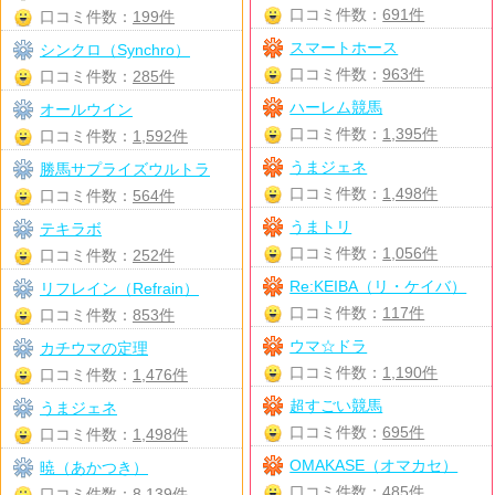
口コミ件数：
691件
口コミ件数：
199件
スマートホース
シンクロ（Synchro）
口コミ件数：
963件
口コミ件数：
285件
ハーレム競馬
オールウイン
口コミ件数：
1,395件
口コミ件数：
1,592件
うまジェネ
勝馬サプライズウルトラ
口コミ件数：
1,498件
口コミ件数：
564件
うまトリ
テキラボ
口コミ件数：
1,056件
口コミ件数：
252件
Re:KEIBA（リ・ケイバ）
リフレイン（Refrain）
口コミ件数：
117件
口コミ件数：
853件
ウマ☆ドラ
カチウマの定理
口コミ件数：
1,190件
口コミ件数：
1,476件
超すごい競馬
うまジェネ
口コミ件数：
695件
口コミ件数：
1,498件
OMAKASE（オマカセ）
暁（あかつき）
口コミ件数：
485件
口コミ件数：
8,139件