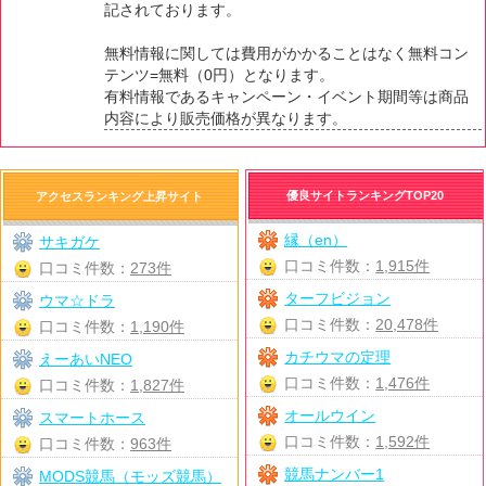
記されております。
無料情報に関しては費用がかかることはなく無料コン
テンツ=無料（0円）となります。
有料情報であるキャンペーン・イベント期間等は商品
内容により販売価格が異なります。
優良サイトランキングTOP20
アクセスランキング上昇サイト
縁（en）
サキガケ
口コミ件数：
1,915件
口コミ件数：
273件
ターフビジョン
ウマ☆ドラ
口コミ件数：
20,478件
口コミ件数：
1,190件
カチウマの定理
えーあいNEO
口コミ件数：
1,476件
口コミ件数：
1,827件
オールウイン
スマートホース
口コミ件数：
1,592件
口コミ件数：
963件
競馬ナンバー1
MODS競馬（モッズ競馬）