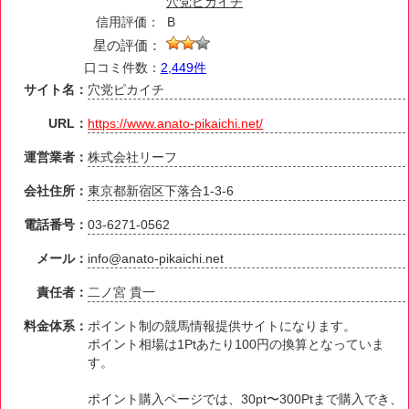
穴党ピカイチ
信用評価：
B
星の評価：
口コミ件数：
2,449件
サイト名：
穴党ピカイチ
URL：
https://www.anato-pikaichi.net/
運営業者：
株式会社リーフ
会社住所：
東京都新宿区下落合1-3-6
電話番号：
03-6271-0562
メール：
info@anato-pikaichi.net
責任者：
二ノ宮 貴一
料金体系：
ポイント制の競馬情報提供サイトになります。
ポイント相場は1Ptあたり100円の換算となっていま
す。
ポイント購入ページでは、30pt〜300Ptまで購入でき、