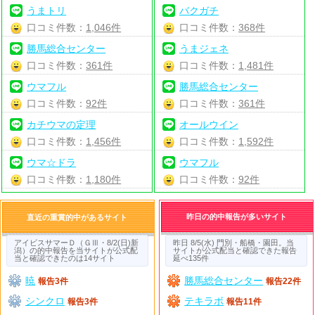
うまトリ
バクガチ
口コミ件数：
1,046件
口コミ件数：
368件
勝馬総合センター
うまジェネ
口コミ件数：
361件
口コミ件数：
1,481件
ウマフル
勝馬総合センター
口コミ件数：
92件
口コミ件数：
361件
カチウマの定理
オールウイン
口コミ件数：
1,456件
口コミ件数：
1,592件
ウマ☆ドラ
ウマフル
口コミ件数：
1,180件
口コミ件数：
92件
昨日の的中報告が多いサイト
直近の重賞的中があるサイト
アイビスサマーＤ（ＧⅢ・8/2(日)新
昨日 8/5(水) 門別・船橋・園田。当
潟）の的中報告を当サイトが公式配
サイトが公式配当と確認できた報告
当と確認できたのは14サイト
延べ135件
暁
勝馬総合センター
報告3件
報告22件
シンクロ
テキラボ
報告3件
報告11件