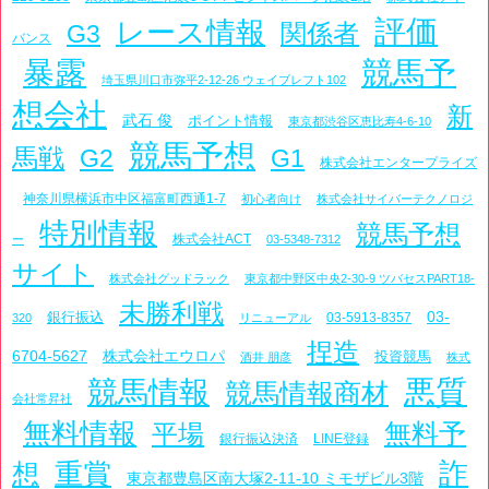
評価
レース情報
関係者
G3
バンス
暴露
競馬予
埼玉県川口市弥平2-12-26 ウェイブレフト102
想会社
新
武石 俊
ポイント情報
東京都渋谷区恵比寿4-6-10
競馬予想
馬戦
G2
G1
株式会社エンタープライズ
神奈川県横浜市中区福富町西通1-7
初心者向け
株式会社サイバーテクノロジ
特別情報
競馬予想
株式会社ACT
ー
03-5348-7312
サイト
株式会社グッドラック
東京都中野区中央2-30-9 ツバセスPART18-
未勝利戦
03-
銀行振込
03-5913-8357
320
リニューアル
捏造
6704-5627
株式会社エウロパ
投資競馬
酒井 朋彦
株式
悪質
競馬情報
競馬情報商材
会社常昇社
無料情報
平場
無料予
銀行振込決済
LINE登録
詐
重賞
想
東京都豊島区南大塚2-11-10 ミモザビル3階