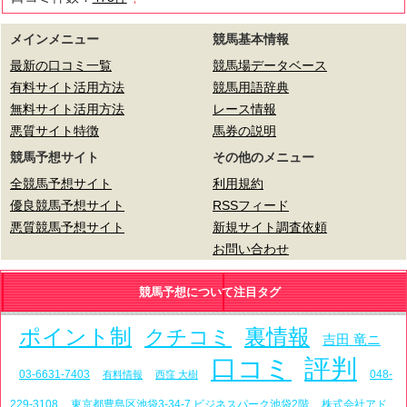
メインメニュー
競馬基本情報
最新の口コミ一覧
競馬場データベース
有料サイト活用方法
競馬用語辞典
無料サイト活用方法
レース情報
悪質サイト特徴
馬券の説明
競馬予想サイト
その他のメニュー
全競馬予想サイト
利用規約
優良競馬予想サイト
RSSフィード
悪質競馬予想サイト
新規サイト調査依頼
お問い合わせ
競馬予想について注目タグ
ポイント制
裏情報
クチコミ
吉田 竜ニ
口コミ
評判
03-6631-7403
048-
有料情報
西窪 大樹
229-3108
東京都豊島区池袋3-34-7 ビジネスパーク池袋2階
株式会社アド