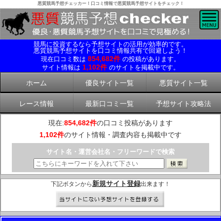
悪質競馬予想チェッカー！口コミ情報で悪質競馬予想サイトをチェック！
競馬に投資するなら予想サイトの活用が効率的です。
悪質競馬予想サイトを口コミ情報共有で回避しよう！
854,682件
現在口コミ数は
の投稿があります。
1,102件
サイト情報は
のサイトを掲載中です。
ホーム
優良サイト一覧
悪質サイト一覧
レース情報
最新口コミ一覧
予想サイト攻略法
現在:
854,682件
の口コミ投稿があります
1,102件
のサイト情報・調査内容も掲載中です
サイト名・運営会社名・フリーワードで検索
新規サイト登録
下記ボタンから
出来ます！