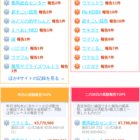
勝馬総合センター
ウマ☆ドラ
報告2件
報告11件
超すごい競馬
Re:KEIBA
報告2件
報告10件
みどりの的中らんど
超すごい競馬
報告1件
報告10件
えーあいNEO
サキガケ
報告1件
報告9件
縁
ウマフル
報告1件
報告9件
バクガチ
ウマくる。
報告1件
報告7件
ウマフル
ウマセラ
報告1件
報告7件
勝馬サプライズウルトラ
バクガチ
報告
報告6件
1件
ほか4サイトの記録を見る →
この30日の高額報告TOP5
昨日の高額報告TOP5
昨日 8/5(水)に当サイトが公式配当
直近30日に確認できた報告の最高
と確認できた報告を金額順で。同額
額。金額は公式配当×購入口数と一
は同じレースの報告です
致したものだけ
ウマくる。
勝馬総合センター
¥3,770,560
¥7,796,000
園田11R（公式3連単 ¥235,660×16
園田12R 7/22（公式3連単
口）
¥155,920×50口）