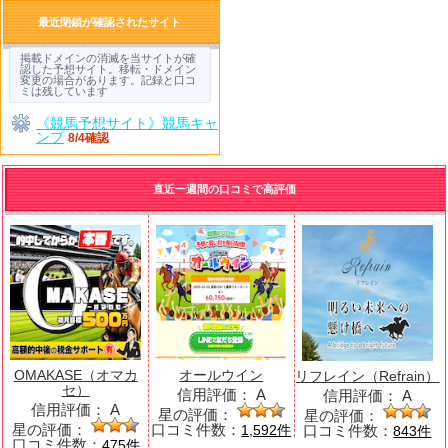
最近閉鎖が確認されたサイト
掲載ドメインの消滅を当サイトが確
認した予想サイト。移転・ドメイン
変更の場合があります。記録と口コ
ミは残しています
《競馬予想サイト》競馬キャ
ンプ
8/4確認
直近一週間の口コミで高評価
OMAKASE（オマカ
オールウイン
リフレイン（Refrain）
セ）
信用評価：
A
信用評価：
A
信用評価：
A
星の評価：
星の評価：
星の評価：
口コミ件数：
口コミ件数：
1,592件
843件
口コミ件数：
475件