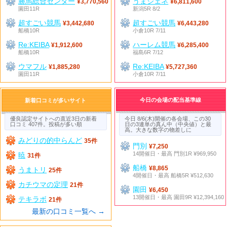
勝馬総合センター
うまジェネ
¥3,770,560
¥6,811,600
園田11R
新潟5R 8/2
超すごい競馬
超すごい競馬
¥3,442,680
¥6,443,280
船橋10R
小倉10R 7/11
Re:KEIBA
ハーレム競馬
¥1,912,600
¥6,285,400
船橋10R
福島6R 7/12
ウマフル
Re:KEIBA
¥1,885,280
¥5,727,360
園田11R
小倉10R 7/11
今日の会場の配当基準線
新着口コミが多いサイト
優良認定サイトへの直近3日の新着
今日 8/6(木)開催の各会場、この30
口コミ 407件。投稿が多い順
日の3連単の真ん中（中央値）と最
高。大きな数字の物差しに
みどりの的中らんど
35件
門別
¥7,250
14開催日・最高 門別1R ¥969,950
暁
31件
船橋
¥8,865
うまトリ
25件
4開催日・最高 船橋5R ¥512,630
カチウマの定理
21件
園田
¥6,450
13開催日・最高 園田9R ¥12,394,160
テキラボ
21件
最新の口コミ一覧へ →