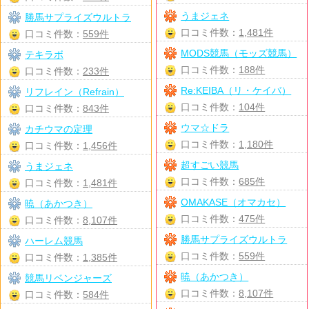
うまジェネ
勝馬サプライズウルトラ
口コミ件数：
1,481件
口コミ件数：
559件
MODS競馬（モッズ競馬）
テキラボ
口コミ件数：
188件
口コミ件数：
233件
Re:KEIBA（リ・ケイバ）
リフレイン（Refrain）
口コミ件数：
104件
口コミ件数：
843件
ウマ☆ドラ
カチウマの定理
口コミ件数：
1,180件
口コミ件数：
1,456件
超すごい競馬
うまジェネ
口コミ件数：
685件
口コミ件数：
1,481件
OMAKASE（オマカセ）
暁（あかつき）
口コミ件数：
475件
口コミ件数：
8,107件
勝馬サプライズウルトラ
ハーレム競馬
口コミ件数：
559件
口コミ件数：
1,385件
暁（あかつき）
競馬リベンジャーズ
口コミ件数：
8,107件
口コミ件数：
584件