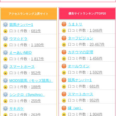
優良サイトランキングTOP20
アクセスランキング上昇サイト
うまトリ
競馬ナンバー1
口コミ件数：
1,046件
口コミ件数：
681件
ターフビジョン
ウマ☆ドラ
口コミ件数：
20,467件
口コミ件数：
1,180件
カチウマの定理
えーあいNEO
口コミ件数：
1,456件
口コミ件数：
1,817件
オールウイン
スマートホース
口コミ件数：
1,592件
口コミ件数：
952件
競馬ナンバー1
MODS競馬（モッズ競馬）
口コミ件数：
681件
口コミ件数：
188件
スマートホース
シンクロ（Synchro）
口コミ件数：
952件
口コミ件数：
255件
縁（en）
サキガケ
口コミ件数：
1,904件
口コミ件数：
263件