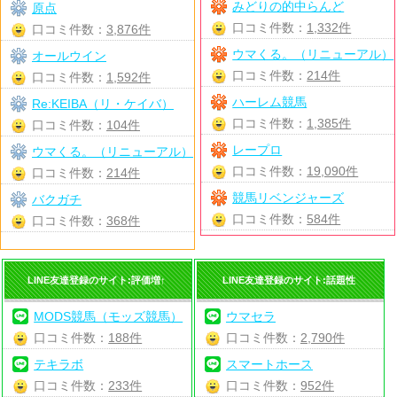
みどりの的中らんど
原点
口コミ件数：
1,332件
口コミ件数：
3,876件
ウマくる。（リニューアル）
オールウイン
口コミ件数：
214件
口コミ件数：
1,592件
ハーレム競馬
Re:KEIBA（リ・ケイバ）
口コミ件数：
1,385件
口コミ件数：
104件
レープロ
ウマくる。（リニューアル）
口コミ件数：
19,090件
口コミ件数：
214件
競馬リベンジャーズ
バクガチ
口コミ件数：
584件
口コミ件数：
368件
LINE友達登録のサイト:評価増↑
LINE友達登録のサイト:話題性
MODS競馬（モッズ競馬）
ウマセラ
口コミ件数：
188件
口コミ件数：
2,790件
テキラボ
スマートホース
口コミ件数：
233件
口コミ件数：
952件