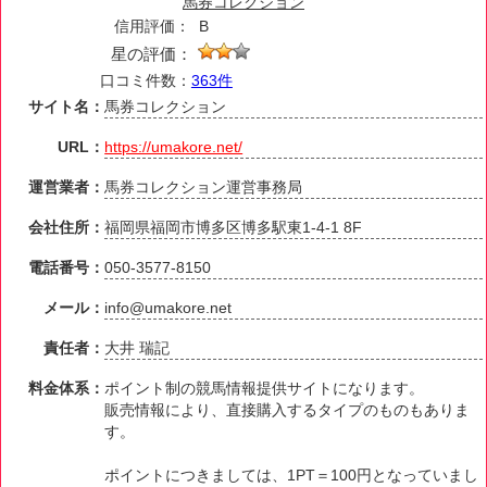
馬券コレクション
信用評価：
B
星の評価：
口コミ件数：
363件
サイト名：
馬券コレクション
URL：
https://umakore.net/
運営業者：
馬券コレクション運営事務局
会社住所：
福岡県福岡市博多区博多駅東1-4-1 8F
電話番号：
050-3577-8150
メール：
info@umakore.net
責任者：
大井 瑞記
料金体系：
ポイント制の競馬情報提供サイトになります。
販売情報により、直接購入するタイプのものもありま
す。
ポイントにつきましては、1PT＝100円となっていまし