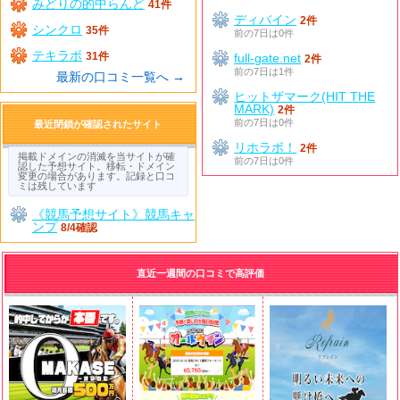
みどりの的中らんど
41件
ディバイン
2件
シンクロ
35件
前の7日は0件
テキラボ
31件
full-gate.net
2件
前の7日は1件
最新の口コミ一覧へ →
ヒットザマーク(HIT THE
MARK)
2件
前の7日は0件
最近閉鎖が確認されたサイト
リホラボ！
2件
掲載ドメインの消滅を当サイトが確
前の7日は0件
認した予想サイト。移転・ドメイン
変更の場合があります。記録と口コ
ミは残しています
《競馬予想サイト》競馬キャ
ンプ
8/4確認
直近一週間の口コミで高評価