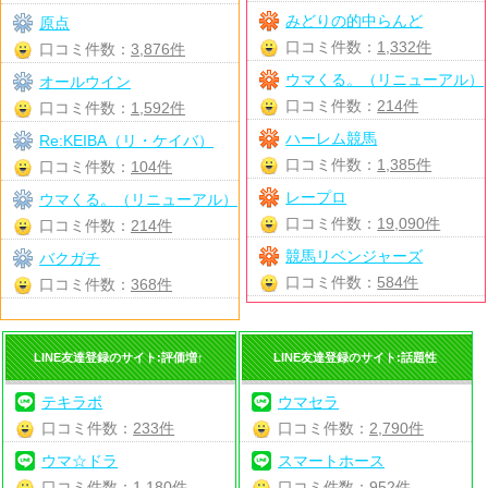
みどりの的中らんど
原点
口コミ件数：
1,332件
口コミ件数：
3,876件
ウマくる。（リニューアル）
オールウイン
口コミ件数：
214件
口コミ件数：
1,592件
ハーレム競馬
Re:KEIBA（リ・ケイバ）
口コミ件数：
1,385件
口コミ件数：
104件
レープロ
ウマくる。（リニューアル）
口コミ件数：
19,090件
口コミ件数：
214件
競馬リベンジャーズ
バクガチ
口コミ件数：
584件
口コミ件数：
368件
LINE友達登録のサイト:評価増↑
LINE友達登録のサイト:話題性
テキラボ
ウマセラ
口コミ件数：
233件
口コミ件数：
2,790件
ウマ☆ドラ
スマートホース
口コミ件数：
1,180件
口コミ件数：
952件