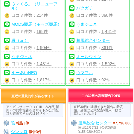
ウマくる。（リニューア
ル）
バクガチ
口コミ件数：
214件
口コミ件数：
368件
MODS競馬（モッズ競馬）
うまジェネ
口コミ件数：
188件
口コミ件数：
1,481件
縁（en）
勝馬総合センター
口コミ件数：
1,904件
口コミ件数：
361件
うまジェネ
オールウイン
口コミ件数：
1,481件
口コミ件数：
1,592件
えーあいNEO
ウマフル
口コミ件数：
1,817件
口コミ件数：
92件
この30日の高額報告TOP5
直近の重賞的中があるサイト
アイビスサマーＤ（ＧⅢ・8/2(日)新
直近30日に確認できた報告の最高
潟）の的中報告を当サイトが公式配
額。金額は公式配当×購入口数と一
当と確認できたのは14サイト
致したものだけ
暁
勝馬総合センター
報告3件
¥7,796,000
園田12R 7/22（公式3連単
シンクロ
¥155,920×50口）
報告3件