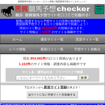
悪質競馬予想チェッカー！口コミ情報で悪質競馬予想サイトをチェック！
競馬に投資するなら予想サイトの活用が効率的です。
悪質競馬予想サイトを口コミ情報共有で回避しよう！
854,682件
現在口コミ数は
の投稿があります。
1,102件
サイト情報は
のサイトを掲載中です。
ホーム
優良サイト一覧
悪質サイト一覧
レース情報
最新口コミ一覧
予想サイト攻略法
現在:
854,682件
の口コミ投稿があります
1,102件
のサイト情報・調査内容も掲載中です
サイト名・運営会社名・フリーワードで検索
新規サイト登録
下記ボタンから
出来ます！