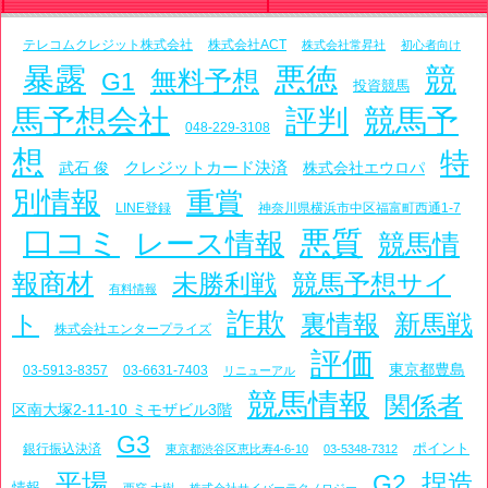
テレコムクレジット株式会社
株式会社ACT
株式会社常昇社
初心者向け
暴露
悪徳
競
無料予想
G1
投資競馬
馬予想会社
評判
競馬予
048-229-3108
想
特
クレジットカード決済
武石 俊
株式会社エウロパ
別情報
重賞
LINE登録
神奈川県横浜市中区福富町西通1-7
口コミ
悪質
レース情報
競馬情
報商材
未勝利戦
競馬予想サイ
有料情報
詐欺
ト
裏情報
新馬戦
株式会社エンタープライズ
評価
東京都豊島
03-5913-8357
03-6631-7403
リニューアル
競馬情報
関係者
区南大塚2-11-10 ミモザビル3階
G3
ポイント
銀行振込決済
東京都渋谷区恵比寿4-6-10
03-5348-7312
平場
捏造
G2
情報