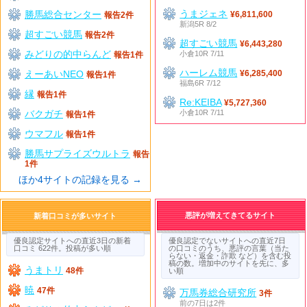
うまジェネ
勝馬総合センター
¥6,811,600
報告2件
新潟5R 8/2
超すごい競馬
報告2件
超すごい競馬
¥6,443,280
みどりの的中らんど
小倉10R 7/11
報告1件
ハーレム競馬
えーあいNEO
¥6,285,400
報告1件
福島6R 7/12
縁
報告1件
Re:KEIBA
¥5,727,360
バクガチ
小倉10R 7/11
報告1件
ウマフル
報告1件
勝馬サプライズウルトラ
報告
1件
ほか4サイトの記録を見る →
悪評が増えてきてるサイト
新着口コミが多いサイト
優良認定サイトへの直近3日の新着
優良認定でないサイトへの直近7日
口コミ 622件。投稿が多い順
の口コミのうち、悪評の言葉（当た
らない・返金・詐欺 など）を含む投
稿の数。増加中のサイトを先に、多
うまトリ
48件
い順
暁
47件
万馬券総合研究所
3件
前の7日は2件