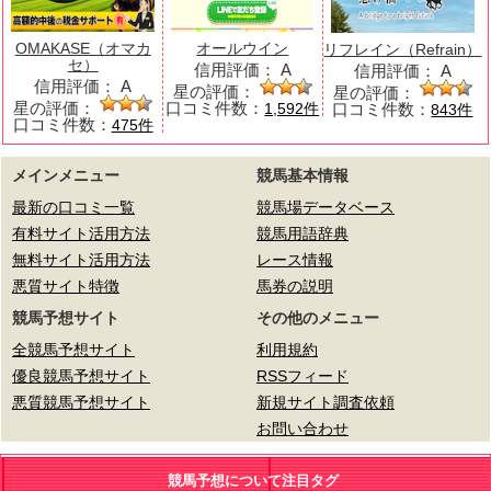
OMAKASE（オマカ
オールウイン
リフレイン（Refrain）
セ）
信用評価：
A
信用評価：
A
信用評価：
A
星の評価：
星の評価：
星の評価：
口コミ件数：
口コミ件数：
1,592件
843件
口コミ件数：
475件
メインメニュー
競馬基本情報
最新の口コミ一覧
競馬場データベース
有料サイト活用方法
競馬用語辞典
無料サイト活用方法
レース情報
悪質サイト特徴
馬券の説明
競馬予想サイト
その他のメニュー
全競馬予想サイト
利用規約
優良競馬予想サイト
RSSフィード
悪質競馬予想サイト
新規サイト調査依頼
お問い合わせ
競馬予想について注目タグ