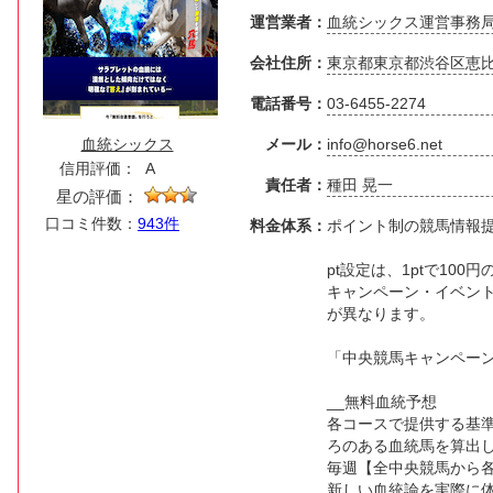
運営業者：
血統シックス運営事務
会社住所：
東京都東京都渋谷区恵比寿
電話番号：
03-6455-2274
血統シックス
メール：
info@horse6.net
信用評価：
A
責任者：
種田 晃一
星の評価：
口コミ件数：
943件
料金体系：
ポイント制の競馬情報
pt設定は、1ptで100
キャンペーン・イベン
が異なります。
「中央競馬キャンペー
__無料血統予想
各コースで提供する基
ろのある血統馬を算出
毎週【全中央競馬から
新しい血統論を実際に