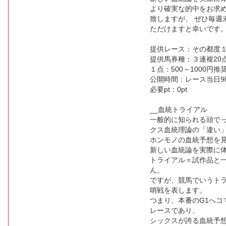
より確実な的中をお求
致しますが、 ぜひ毎週
ただけますと幸いです
提供レース：その都度
提供馬券種：３連複20
１点：500～1000円推
公開時間：レース当日9
必要pt：0pt
__血統トライアル
一般的に知られる頭でっ
クス血統理論の「違い
ホンモノの血統予想を
新しい血統論を実際に
トライアル＝試作品と
ん。
ですが、競馬でいうトラ
哨戦を表します。
つまり、本番のG1へコ
レースであり、
シックスが誇る血統予