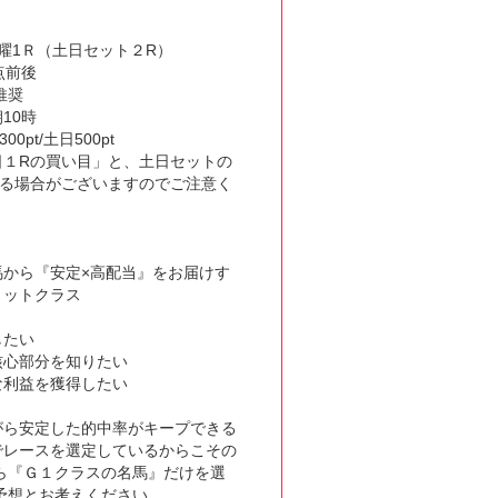
曜1Ｒ（土日セット２R）
点前後
推奨
10時
00pt/土日500pt
日１Rの買い目」と、土日セットの
なる場合がございますのでご注意く
馬から『安定×高配当』をお届けす
リットクラス
したい
核心部分を知りたい
な利益を獲得したい
がら安定した的中率がキープできる
でレースを選定しているからこその
ら『Ｇ１クラスの名馬』だけを選
予想とお考えください。