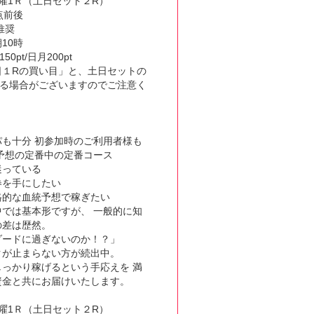
曜1Ｒ（土日セット２R）
点前後
推奨
10時
50pt/日月200pt
日１Rの買い目」と、土日セットの
なる場合がございますのでご注意く
も十分 初参加時のご利用者様も
予想の定番中の定番コース
迷っている
券を手にしたい
格的な血統予想で稼ぎたい
では基本形ですが、 一般的に知
の差は歴然。
ダードに過ぎないのか！？」
クが止まらない方が続出中。
っかり稼げるという手応えを 満
資金と共にお届けいたします。
曜1Ｒ（土日セット２R）