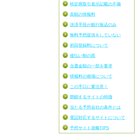
特定商取引表示記載の不備
高額の情報料
決済手段が銀行振込のみ
無料予想提供をしていない
初回登録料について
後払い制の罠
当選金額の一部を要求
情報料の相場について
この手口に要注意！
閉鎖するサイトの特徴
当たる予想会社の条件とは
電話対応するサイトについて
予想サイト攻略TIPS