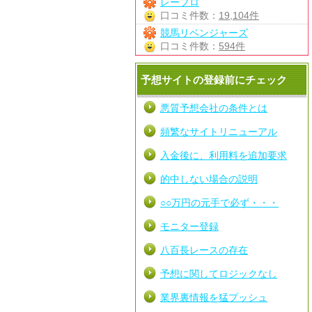
レープロ
口コミ件数：
19,104件
競馬リベンジャーズ
口コミ件数：
594件
予想サイトの登録前にチェック
悪質予想会社の条件とは
頻繁なサイトリニューアル
入金後に、利用料を追加要求
的中しない場合の説明
○○万円の元手で必ず・・・
モニター登録
八百長レースの存在
予想に関してロジックなし
業界裏情報を猛プッシュ