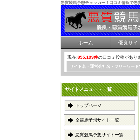
悪質競馬予想チェッカー！口コミ情報で悪
ホーム
優良サイ
現在:
855,199件
の口コミ投稿があり
サイト名・運営会社名・フリーワード
サイトメニュー・一覧
トップページ
全競馬予想サイト一覧
悪質競馬予想サイト一覧