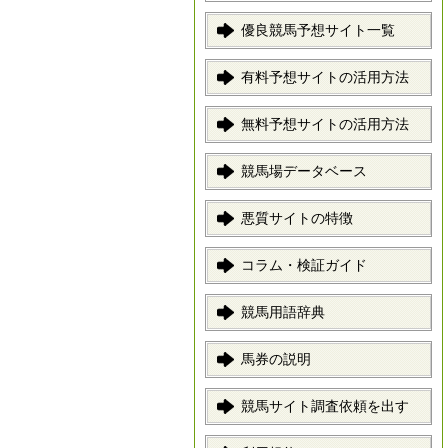
優良競馬予想サイト一覧
有料予想サイトの活用方法
無料予想サイトの活用方法
競馬場データベース
悪質サイトの特徴
コラム・検証ガイド
競馬用語辞典
馬券の説明
競馬サイト調査依頼を出す