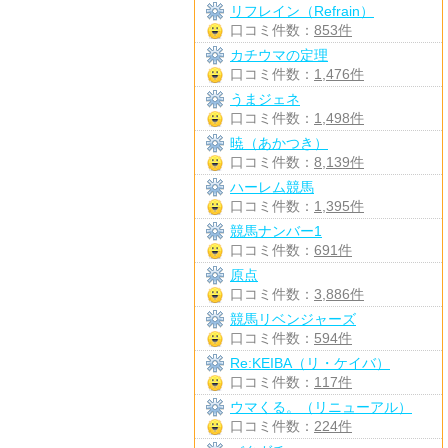
リフレイン（Refrain）
口コミ件数：
853件
カチウマの定理
口コミ件数：
1,476件
うまジェネ
口コミ件数：
1,498件
暁（あかつき）
口コミ件数：
8,139件
ハーレム競馬
口コミ件数：
1,395件
競馬ナンバー1
口コミ件数：
691件
原点
口コミ件数：
3,886件
競馬リベンジャーズ
口コミ件数：
594件
Re:KEIBA（リ・ケイバ）
口コミ件数：
117件
ウマくる。（リニューアル）
口コミ件数：
224件