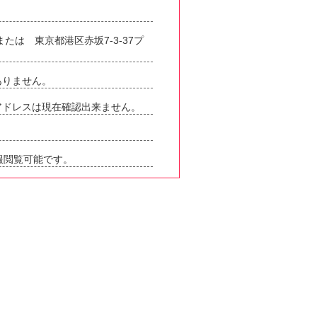
 または 東京都港区赤坂7-3-37プ
ありません。
アドレスは現在確認出来ません。
情報閲覧可能です。