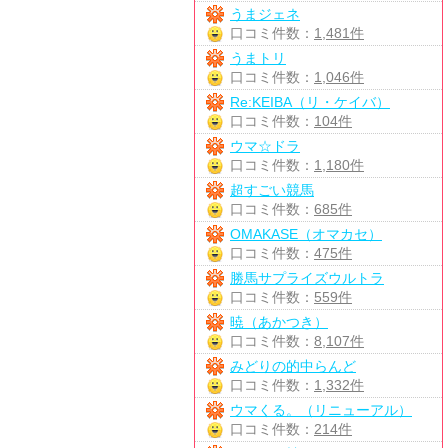
うまジェネ
口コミ件数：
1,481件
うまトリ
口コミ件数：
1,046件
Re:KEIBA（リ・ケイバ）
口コミ件数：
104件
ウマ☆ドラ
口コミ件数：
1,180件
超すごい競馬
口コミ件数：
685件
OMAKASE（オマカセ）
口コミ件数：
475件
勝馬サプライズウルトラ
口コミ件数：
559件
暁（あかつき）
口コミ件数：
8,107件
みどりの的中らんど
口コミ件数：
1,332件
ウマくる。（リニューアル）
口コミ件数：
214件