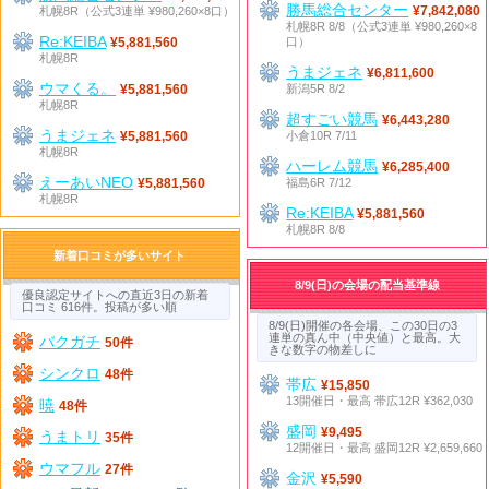
勝馬総合センター
札幌8R（公式3連単 ¥980,260×8口）
¥7,842,080
札幌8R 8/8（公式3連単 ¥980,260×8
Re:KEIBA
口）
¥5,881,560
札幌8R
うまジェネ
¥6,811,600
ウマくる。
新潟5R 8/2
¥5,881,560
札幌8R
超すごい競馬
¥6,443,280
うまジェネ
小倉10R 7/11
¥5,881,560
札幌8R
ハーレム競馬
¥6,285,400
えーあいNEO
福島6R 7/12
¥5,881,560
札幌8R
Re:KEIBA
¥5,881,560
札幌8R 8/8
新着口コミが多いサイト
8/9(日)の会場の配当基準線
優良認定サイトへの直近3日の新着
口コミ 616件。投稿が多い順
8/9(日)開催の各会場、この30日の3
連単の真ん中（中央値）と最高。大
バクガチ
50件
きな数字の物差しに
シンクロ
48件
帯広
¥15,850
13開催日・最高 帯広12R ¥362,030
暁
48件
盛岡
¥9,495
うまトリ
35件
12開催日・最高 盛岡12R ¥2,659,660
ウマフル
27件
金沢
¥5,590