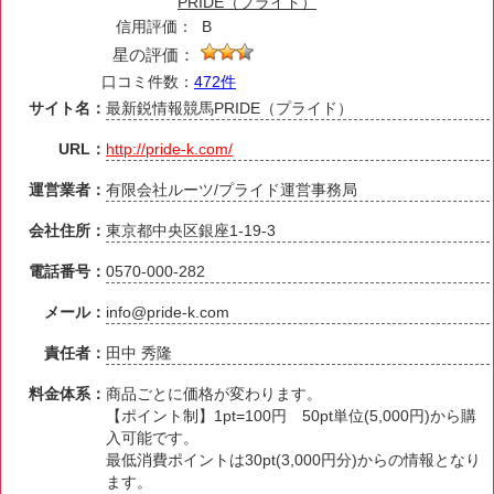
PRIDE（プライド）
信用評価：
B
星の評価：
口コミ件数：
472件
サイト名：
最新鋭情報競馬PRIDE（プライド）
URL：
http://pride-k.com/
運営業者：
有限会社ルーツ/プライド運営事務局
会社住所：
東京都中央区銀座1-19-3
電話番号：
0570-000-282
メール：
info@pride-k.com
責任者：
田中 秀隆
料金体系：
商品ごとに価格が変わります。
【ポイント制】1pt=100円 50pt単位(5,000円)から購
入可能です。
最低消費ポイントは30pt(3,000円分)からの情報となり
ます。