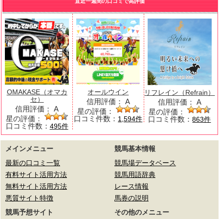
直近一週間の口コミで高評価
OMAKASE（オマカ
オールウイン
リフレイン（Refrain）
セ）
信用評価：
A
信用評価：
A
信用評価：
A
星の評価：
星の評価：
星の評価：
口コミ件数：
口コミ件数：
1,594件
863件
口コミ件数：
495件
メインメニュー
競馬基本情報
最新の口コミ一覧
競馬場データベース
有料サイト活用方法
競馬用語辞典
無料サイト活用方法
レース情報
悪質サイト特徴
馬券の説明
競馬予想サイト
その他のメニュー