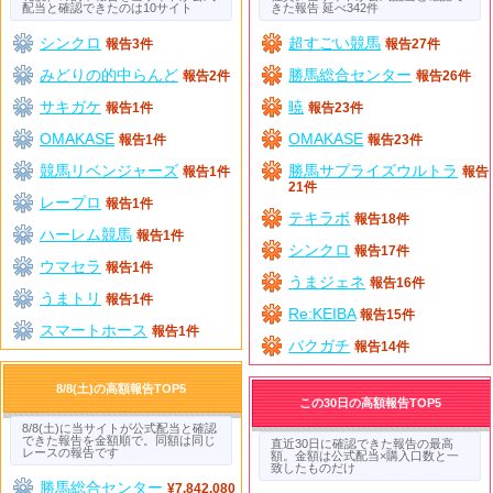
配当と確認できたのは10サイト
きた報告 延べ342件
シンクロ
超すごい競馬
報告3件
報告27件
みどりの的中らんど
勝馬総合センター
報告2件
報告26件
サキガケ
暁
報告1件
報告23件
OMAKASE
OMAKASE
報告1件
報告23件
競馬リベンジャーズ
勝馬サプライズウルトラ
報告1件
報告
21件
レープロ
報告1件
テキラボ
報告18件
ハーレム競馬
報告1件
シンクロ
報告17件
ウマセラ
報告1件
うまジェネ
報告16件
うまトリ
報告1件
Re:KEIBA
報告15件
スマートホース
報告1件
バクガチ
報告14件
8/8(土)の高額報告TOP5
この30日の高額報告TOP5
8/8(土)に当サイトが公式配当と確認
できた報告を金額順で。同額は同じ
直近30日に確認できた報告の最高
レースの報告です
額。金額は公式配当×購入口数と一
致したものだけ
勝馬総合センター
¥7,842,080