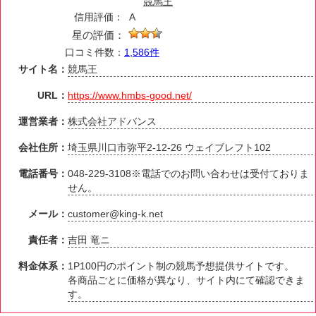
競馬王
信用評価：
A
星の評価：
口コミ件数：
1,586件
サイト名：
競馬王
URL：
https://www.hmbs-good.net/
運営業者：
株式会社アドバンス
会社住所：
埼玉県川口市弥平2-12-26 ウェイブレフト102
電話番号：
048-229-3108※電話でのお問い合わせは受付ておりま
せん。
メール：
customer@king-k.net
責任者：
吉田 竜ニ
料金体系：
1P100円のポイント制の競馬予想提供サイトです。
各商品ごとに価格が異なり、サイト内にて確認できま
す。