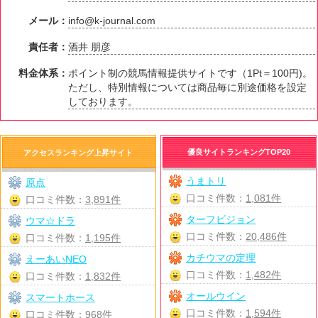
メール：
info@k-journal.com
責任者：
酒井 朋彦
料金体系：
ポイント制の競馬情報提供サイトです（1Pt＝100円)。
ただし、特別情報については商品毎に別途価格を設定
しております。
優良サイトランキングTOP20
アクセスランキング上昇サイト
うまトリ
原点
口コミ件数：
1,081件
口コミ件数：
3,891件
ターフビジョン
ウマ☆ドラ
口コミ件数：
20,486件
口コミ件数：
1,195件
カチウマの定理
えーあいNEO
口コミ件数：
1,482件
口コミ件数：
1,832件
オールウイン
スマートホース
口コミ件数：
1,594件
口コミ件数：
968件