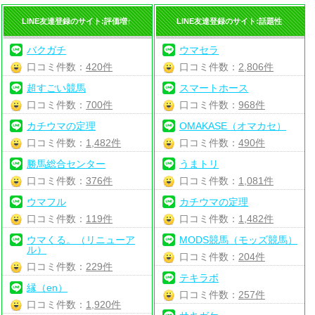
LINE友達登録のサイト:評価増↑
LINE友達登録のサイト:話題性
バクガチ
ウマセラ
口コミ件数：
420件
口コミ件数：
2,806件
超すごい競馬
スマートホース
口コミ件数：
700件
口コミ件数：
968件
カチウマの定理
OMAKASE（オマカセ）
口コミ件数：
1,482件
口コミ件数：
490件
勝馬総合センター
うまトリ
口コミ件数：
376件
口コミ件数：
1,081件
ウマフル
カチウマの定理
口コミ件数：
119件
口コミ件数：
1,482件
ウマくる。（リニューア
MODS競馬（モッズ競馬）
ル）
口コミ件数：
204件
口コミ件数：
229件
テキラボ
縁（en）
口コミ件数：
257件
口コミ件数：
1,920件