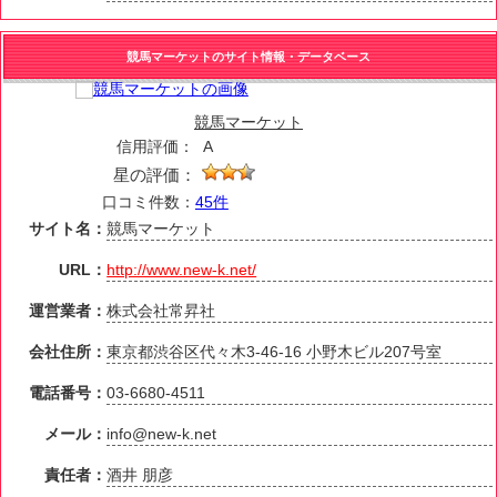
競馬マーケットのサイト情報・データベース
競馬マーケット
信用評価：
A
星の評価：
口コミ件数：
45件
サイト名：
競馬マーケット
URL：
http://www.new-k.net/
運営業者：
株式会社常昇社
会社住所：
東京都渋谷区代々木3-46-16 小野木ビル207号室
電話番号：
03-6680-4511
メール：
info@new-k.net
責任者：
酒井 朋彦