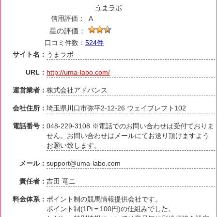
うまラボ
信用評価：
A
星の評価：
口コミ件数：
524件
サイト名：
うまラボ
URL：
http://uma-labo.com/
運営業者：
株式会社アドバンス
会社住所：
埼玉県川口市弥平2-12-26 ウェイブレフト102
電話番号：
048-229-3108 ※電話でのお問い合わせは受付ておりま
せん。お問い合わせはメールにてお送り頂けますよう
お願い致します。
メール：
support@uma-labo.com
責任者：
吉田 竜ニ
料金体系：
ポイント制の競馬情報提供会社です。
ポイント制(1Pt＝100円)の仕組みでした。