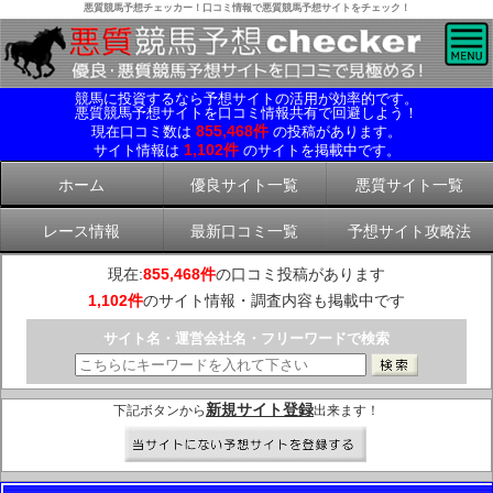
悪質競馬予想チェッカー！口コミ情報で悪質競馬予想サイトをチェック！
競馬に投資するなら予想サイトの活用が効率的です。
悪質競馬予想サイトを口コミ情報共有で回避しよう！
855,468件
現在口コミ数は
の投稿があります。
1,102件
サイト情報は
のサイトを掲載中です。
ホーム
優良サイト一覧
悪質サイト一覧
レース情報
最新口コミ一覧
予想サイト攻略法
現在:
855,468件
の口コミ投稿があります
1,102件
のサイト情報・調査内容も掲載中です
サイト名・運営会社名・フリーワードで検索
新規サイト登録
下記ボタンから
出来ます！