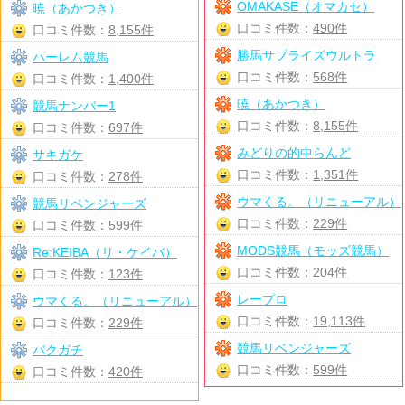
OMAKASE（オマカセ）
暁（あかつき）
口コミ件数：
490件
口コミ件数：
8,155件
勝馬サプライズウルトラ
ハーレム競馬
口コミ件数：
568件
口コミ件数：
1,400件
暁（あかつき）
競馬ナンバー1
口コミ件数：
8,155件
口コミ件数：
697件
みどりの的中らんど
サキガケ
口コミ件数：
1,351件
口コミ件数：
278件
ウマくる。（リニューアル）
競馬リベンジャーズ
口コミ件数：
229件
口コミ件数：
599件
MODS競馬（モッズ競馬）
Re:KEIBA（リ・ケイバ）
口コミ件数：
204件
口コミ件数：
123件
レープロ
ウマくる。（リニューアル）
口コミ件数：
19,113件
口コミ件数：
229件
競馬リベンジャーズ
バクガチ
口コミ件数：
599件
口コミ件数：
420件