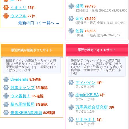
盛岡
¥9,495
うまトリ
35件
12開催日・最高 盛岡12R ¥2,659,660
ウマフル
27件
金沢
¥5,590
最新の口コミ一覧へ →
9開催日・最高 金沢11R ¥1,119,450
佐賀
¥6,685
5開催日・最高 佐賀4R ¥620,760
悪評が増えてきてるサイト
最近閉鎖が確認されたサイト
掲載ドメインの消滅を当サイトが確
優良認定でないサイトへの直近7日
認した予想サイト。移転・ドメイン
の口コミのうち、悪評の言葉（当た
変更の場合があります。記録と口コ
らない・返金・詐欺 など）を含む投
ミは残しています
稿の数。増加中のサイトを先に、多
い順
Dividends
8/3確認
ディバイン
4件
前の7日は0件
競馬キャンプ
8/4確認
diggin'KEIBA
4件
ウマ番長！
8/2確認
前の7日は0件
勝ち馬情報局
8/2確認
万馬券総合研究所
3件
前の7日は2件
未来KEIBA事務局
8/2確認
リホラボ！
3件
前の7日は0件