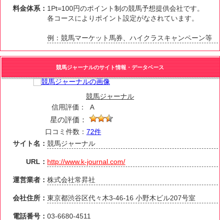
料金体系：
1Pt=100円のポイント制の競馬予想提供会社です。
各コースによりポイント設定がなされています。
例：競馬マーケット馬券、ハイクラスキャンペーン等
競馬ジャーナルのサイト情報・データベース
競馬ジャーナル
信用評価：
A
星の評価：
口コミ件数：
72件
サイト名：
競馬ジャーナル
URL：
http://www.k-journal.com/
運営業者：
株式会社常昇社
会社住所：
東京都渋谷区代々木3-46-16 小野木ビル207号室
電話番号：
03-6680-4511