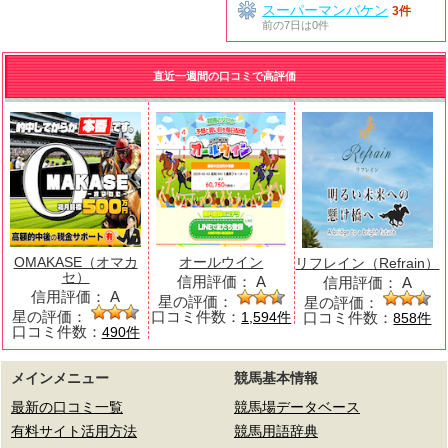
スーパーマンバケン
3件
前の7日は0件
直近一週間の口コミで高評価
OMAKASE（オマカ
オールウイン
リフレイン（Refrain）
セ）
信用評価：
A
信用評価：
A
信用評価：
A
星の評価：
星の評価：
星の評価：
口コミ件数：
口コミ件数：
1,594件
858件
口コミ件数：
490件
メインメニュー
競馬基本情報
最新の口コミ一覧
競馬場データベース
有料サイト活用方法
競馬用語辞典