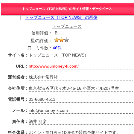
トップニュース（TOP NEWS）のサイト情報・データベース
トップニュース
信用評価：
B
星の評価：
口コミ件数：
46件
サイト名：
トップニュース（TOP NEWS）
URL：
http://www.umoney-k.com/
運営業者：
株式会社常昇社
会社住所：
東京都渋谷区代々木3-46-16 小野木ビル207号室
電話番号：
03-6680-4511
メール：
info@umoney-k.com
責任者：
酒井 朋彦
料金体系：
ポイント制(1Pt＝100円)の競馬予想サイトです。