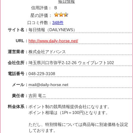
毎日情報
信用評価：
B
星の評価：
口コミ件数：
348件
サイト名：
毎日情報（DAILYNEWS）
URL：
http://www.daily-horse.net/
運営業者：
株式会社アドバンス
会社住所：
埼玉県川口市弥平2-12-26 ウェイブレフト102
電話番号：
048-229-3108
メール：
mail@daily-horse.net
責任者：
吉田 竜ニ
料金体系：
ポイント制の競馬情報提供会社になります。
ポイント相場は（1Pt＝100円)となります。
ただし、特別情報については商品毎に別途価格を設定
しております。