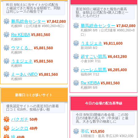
昨日 8/8(土)に当サイトが公式配当
と確認できた報告を金額順で。同額
直近30日に確認できた報告の最高
は同じレースの報告です
額。金額は公式配当×購入口数と一
致したものだけ
勝馬総合センター
¥7,842,080
勝馬総合センター
札幌8R（公式3連単 ¥980,260×8口）
¥7,842,080
札幌8R 8/8（公式3連単 ¥980,260×8
Re:KEIBA
口）
¥5,881,560
札幌8R
うまジェネ
¥6,811,600
ウマくる。
新潟5R 8/2
¥5,881,560
札幌8R
超すごい競馬
¥6,443,280
うまジェネ
小倉10R 7/11
¥5,881,560
札幌8R
ハーレム競馬
¥6,285,400
えーあいNEO
福島6R 7/12
¥5,881,560
札幌8R
Re:KEIBA
¥5,881,560
札幌8R 8/8
新着口コミが多いサイト
今日の会場の配当基準線
優良認定サイトへの直近3日の新着
口コミ 616件。投稿が多い順
今日 8/9(日)開催の各会場、この30
日の3連単の真ん中（中央値）と最
バクガチ
50件
高。大きな数字の物差しに
シンクロ
48件
帯広
¥15,850
13開催日・最高 帯広12R ¥362,030
暁
48件