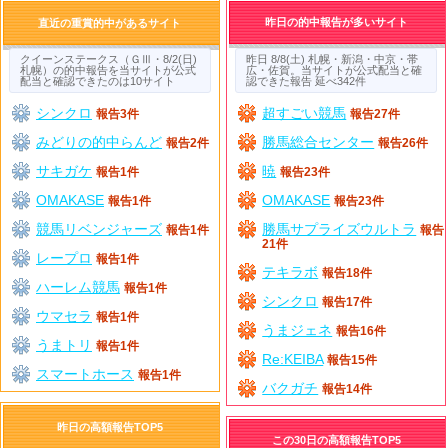
昨日の的中報告が多いサイト
直近の重賞的中があるサイト
クイーンステークス（ＧⅢ・8/2(日)
昨日 8/8(土) 札幌・新潟・中京・帯
札幌）の的中報告を当サイトが公式
広・佐賀。当サイトが公式配当と確
配当と確認できたのは10サイト
認できた報告 延べ342件
シンクロ
超すごい競馬
報告3件
報告27件
みどりの的中らんど
勝馬総合センター
報告2件
報告26件
サキガケ
暁
報告1件
報告23件
OMAKASE
OMAKASE
報告1件
報告23件
競馬リベンジャーズ
勝馬サプライズウルトラ
報告1件
報告
21件
レープロ
報告1件
テキラボ
報告18件
ハーレム競馬
報告1件
シンクロ
報告17件
ウマセラ
報告1件
うまジェネ
報告16件
うまトリ
報告1件
Re:KEIBA
報告15件
スマートホース
報告1件
バクガチ
報告14件
昨日の高額報告TOP5
この30日の高額報告TOP5