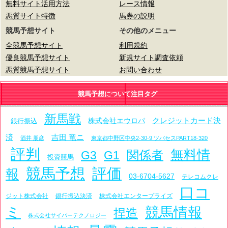
無料サイト活用方法
レース情報
悪質サイト特徴
馬券の説明
競馬予想サイト
その他のメニュー
全競馬予想サイト
利用規約
優良競馬予想サイト
新規サイト調査依頼
悪質競馬予想サイト
お問い合わせ
競馬予想について注目タグ
新馬戦
クレジットカード決
株式会社エウロパ
銀行振込
済
吉田 竜ニ
酒井 朋彦
東京都中野区中央2-30-9 ツバセスPART18-320
評判
無料情
関係者
G3
G1
投資競馬
競馬予想
評価
報
03-6704-5627
テレコムクレ
口コ
ジット株式会社
銀行振込決済
株式会社エンタープライズ
ミ
競馬情報
捏造
株式会社サイバーテクノロジー