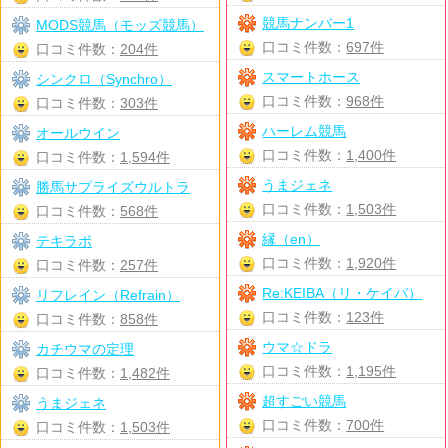
競馬ナンバー1
MODS競馬（モッズ競馬）
口コミ件数：
697件
口コミ件数：
204件
スマートホース
シンクロ（Synchro）
口コミ件数：
968件
口コミ件数：
303件
ハーレム競馬
オールウイン
口コミ件数：
1,400件
口コミ件数：
1,594件
うまジェネ
勝馬サプライズウルトラ
口コミ件数：
1,503件
口コミ件数：
568件
縁（en）
テキラボ
口コミ件数：
1,920件
口コミ件数：
257件
Re:KEIBA（リ・ケイバ）
リフレイン（Refrain）
口コミ件数：
123件
口コミ件数：
858件
ウマ☆ドラ
カチウマの定理
口コミ件数：
1,195件
口コミ件数：
1,482件
超すごい競馬
うまジェネ
口コミ件数：
700件
口コミ件数：
1,503件