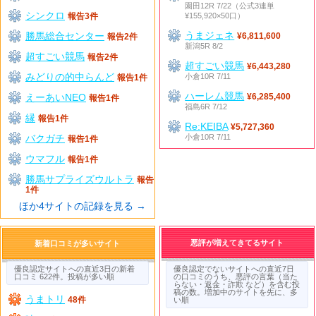
園田12R 7/22（公式3連単
シンクロ
¥155,920×50口）
報告3件
うまジェネ
勝馬総合センター
¥6,811,600
報告2件
新潟5R 8/2
超すごい競馬
報告2件
超すごい競馬
¥6,443,280
みどりの的中らんど
小倉10R 7/11
報告1件
ハーレム競馬
えーあいNEO
¥6,285,400
報告1件
福島6R 7/12
縁
報告1件
Re:KEIBA
¥5,727,360
バクガチ
小倉10R 7/11
報告1件
ウマフル
報告1件
勝馬サプライズウルトラ
報告
1件
ほか4サイトの記録を見る →
悪評が増えてきてるサイト
新着口コミが多いサイト
優良認定サイトへの直近3日の新着
優良認定でないサイトへの直近7日
口コミ 622件。投稿が多い順
の口コミのうち、悪評の言葉（当た
らない・返金・詐欺 など）を含む投
稿の数。増加中のサイトを先に、多
うまトリ
48件
い順