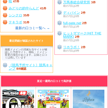
暁
47件
万馬券総合研究所
3件
前の7日は2件
みどりの的中らんど
41件
ディバイン
2件
シンクロ
35件
前の7日は0件
テキラボ
31件
full-gate.net
2件
前の7日は1件
最新の口コミ一覧へ →
ヒットザマーク(HIT THE
MARK)
2件
前の7日は0件
最近閉鎖が確認されたサイト
リホラボ！
2件
掲載ドメインの消滅を当サイトが確
前の7日は0件
認した予想サイト。移転・ドメイン
変更の場合があります。記録と口コ
ミは残しています
《競馬予想サイト》競馬キャ
ンプ
8/4確認
直近一週間の口コミで高評価