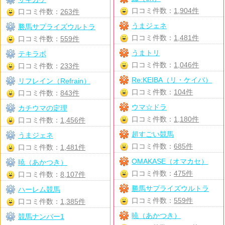
口コミ件数：
1,904件
口コミ件数：
263件
うまジェネ
勝馬サプライズウルトラ
口コミ件数：
1,481件
口コミ件数：
559件
うまトリ
テキラボ
口コミ件数：
1,046件
口コミ件数：
233件
Re:KEIBA（リ・ケイバ）
リフレイン（Refrain）
口コミ件数：
104件
口コミ件数：
843件
ウマ☆ドラ
カチウマの定理
口コミ件数：
1,180件
口コミ件数：
1,456件
超すごい競馬
うまジェネ
口コミ件数：
685件
口コミ件数：
1,481件
OMAKASE（オマカセ）
暁（あかつき）
口コミ件数：
475件
口コミ件数：
8,107件
勝馬サプライズウルトラ
ハーレム競馬
口コミ件数：
559件
口コミ件数：
1,385件
暁（あかつき）
競馬ナンバー1