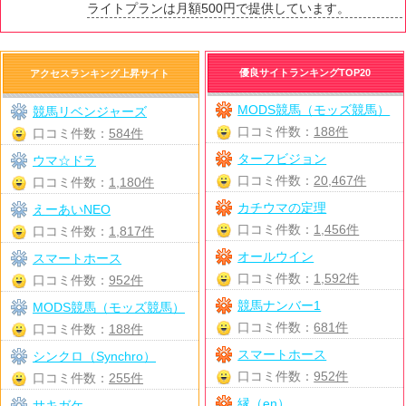
ライトプランは月額500円で提供しています。
優良サイトランキングTOP20
アクセスランキング上昇サイト
MODS競馬（モッズ競馬）
競馬リベンジャーズ
口コミ件数：
188件
口コミ件数：
584件
ターフビジョン
ウマ☆ドラ
口コミ件数：
20,467件
口コミ件数：
1,180件
カチウマの定理
えーあいNEO
口コミ件数：
1,456件
口コミ件数：
1,817件
オールウイン
スマートホース
口コミ件数：
1,592件
口コミ件数：
952件
競馬ナンバー1
MODS競馬（モッズ競馬）
口コミ件数：
681件
口コミ件数：
188件
スマートホース
シンクロ（Synchro）
口コミ件数：
952件
口コミ件数：
255件
縁（en）
サキガケ