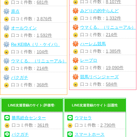
口コミ件数：
8,107件
口コミ件数：
681件
みどりの的中らんど
原点
口コミ件数：
1,332件
口コミ件数：
3,876件
ウマくる。（リニューアル）
オールウイン
口コミ件数：
214件
口コミ件数：
1,592件
ハーレム競馬
Re:KEIBA（リ・ケイバ）
口コミ件数：
1,385件
口コミ件数：
104件
レープロ
ウマくる。（リニューアル）
口コミ件数：
19,090件
口コミ件数：
214件
競馬リベンジャーズ
バクガチ
口コミ件数：
584件
口コミ件数：
368件
LINE友達登録のサイト:評価増↑
LINE友達登録のサイト:話題性
勝馬総合センター
ウマセラ
口コミ件数：
361件
口コミ件数：
2,790件
バクガチ
スマートホース