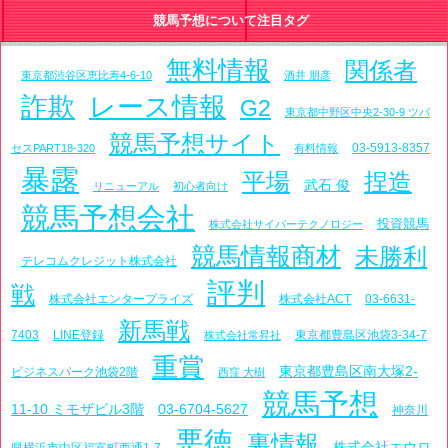
競馬予想について注目タグ
無料情報
関係者
東京都渋谷区恵比寿4-6-10
酒井 朋彦
詐欺
レース情報
G2
東京都中野区中央2-30-9 ツバ
競馬予想サイト
03-5913-8357
セスPART18-320
有料情報
暴露
平場
捏造
武石 俊
リニューアル
初心者向け
競馬予想会社
投資競馬
株式会社サイバーテクノロジー
競馬情報商材
未勝利
テレコムクレジット株式会社
評判
戦
株式会社エンタープライズ
株式会社ACT
03-6631-
新馬戦
7403
LINE登録
東京都豊島区池袋3-34-7
株式会社常昇社
重賞
東京都豊島区南大塚2-
ビジネスパーク池袋2階
西窪 大樹
競馬予想
11-10 ミモザビル3階
03-6704-5627
神奈川
悪徳
裏情報
株式会社エウロ