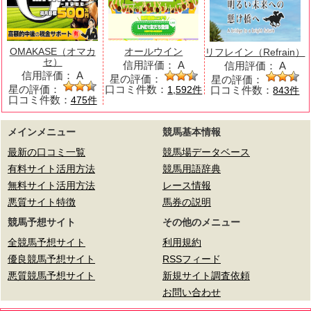
OMAKASE（オマカ
オールウイン
リフレイン（Refrain）
セ）
信用評価：
A
信用評価：
A
信用評価：
A
星の評価：
星の評価：
星の評価：
口コミ件数：
口コミ件数：
1,592件
843件
口コミ件数：
475件
メインメニュー
競馬基本情報
最新の口コミ一覧
競馬場データベース
有料サイト活用方法
競馬用語辞典
無料サイト活用方法
レース情報
悪質サイト特徴
馬券の説明
競馬予想サイト
その他のメニュー
全競馬予想サイト
利用規約
優良競馬予想サイト
RSSフィード
悪質競馬予想サイト
新規サイト調査依頼
お問い合わせ