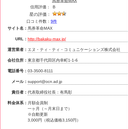
馬券革命MAX
信用評価：
B
星の評価：
口コミ件数：
9件
サイト名：
馬券革命MAX
URL：
http://bakaku-max.jp/
運営業者：
エヌ・ティ・ティ・コミュニケーションズ株式会社
会社住所：
東京都千代田区内幸町1-1-6
電話番号：
03-3500-8111
メール：
support@ocn.ad.jp
責任者：
代表取締役社長：有馬彰
料金体系：
月額会員制
一ヶ月（～月末日まで）
※自動更新
3,000円（税込価格3,150円）