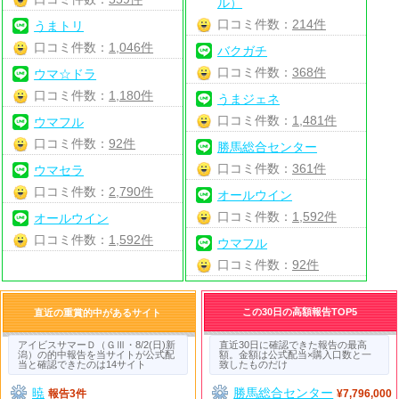
ル）
口コミ件数：
214件
うまトリ
口コミ件数：
1,046件
バクガチ
口コミ件数：
368件
ウマ☆ドラ
口コミ件数：
1,180件
うまジェネ
口コミ件数：
1,481件
ウマフル
口コミ件数：
92件
勝馬総合センター
口コミ件数：
361件
ウマセラ
口コミ件数：
2,790件
オールウイン
口コミ件数：
1,592件
オールウイン
口コミ件数：
1,592件
ウマフル
口コミ件数：
92件
この30日の高額報告TOP5
直近の重賞的中があるサイト
アイビスサマーＤ（ＧⅢ・8/2(日)新
直近30日に確認できた報告の最高
潟）の的中報告を当サイトが公式配
額。金額は公式配当×購入口数と一
当と確認できたのは14サイト
致したものだけ
暁
勝馬総合センター
報告3件
¥7,796,000