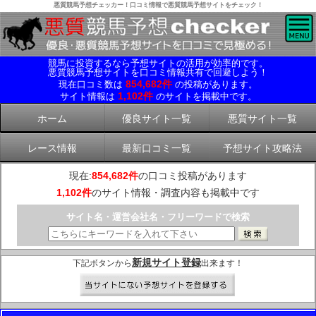
悪質競馬予想チェッカー！口コミ情報で悪質競馬予想サイトをチェック！
競馬に投資するなら予想サイトの活用が効率的です。
悪質競馬予想サイトを口コミ情報共有で回避しよう！
854,682件
現在口コミ数は
の投稿があります。
1,102件
サイト情報は
のサイトを掲載中です。
ホーム
優良サイト一覧
悪質サイト一覧
レース情報
最新口コミ一覧
予想サイト攻略法
現在:
854,682件
の口コミ投稿があります
1,102件
のサイト情報・調査内容も掲載中です
サイト名・運営会社名・フリーワードで検索
新規サイト登録
下記ボタンから
出来ます！