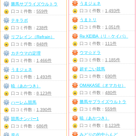
うまジェネ
勝馬サプライズウルトラ
口コミ件数：
1,493件
口コミ件数：
559件
うまトリ
テキラボ
口コミ件数：
1,051件
口コミ件数：
238件
Re:KEIBA（リ・ケイバ）
リフレイン（Refrain）
口コミ件数：
111件
口コミ件数：
848件
ウマ☆ドラ
カチウマの定理
口コミ件数：
1,185件
口コミ件数：
1,466件
超すごい競馬
うまジェネ
口コミ件数：
690件
口コミ件数：
1,493件
OMAKASE（オマカセ）
暁（あかつき）
口コミ件数：
480件
口コミ件数：
8,123件
勝馬サプライズウルトラ
ハーレム競馬
口コミ件数：
559件
口コミ件数：
1,390件
暁（あかつき）
競馬ナンバー1
口コミ件数：
8,123件
口コミ件数：
686件
みどりの的中らんど
原点