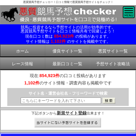
悪質競馬予想チェッカー！口コミ情報で悪質競馬予想サイトをチェック！
競馬に投資するなら予想サイトの活用が効率的です。
悪質競馬予想サイトを口コミ情報共有で回避しよう！
854,923件
現在口コミ数は
の投稿があります。
1,102件
サイト情報は
のサイトを掲載中です。
ホーム
優良サイト一覧
悪質サイト一覧
レース情報
最新口コミ一覧
予想サイト攻略法
現在:
854,923件
の口コミ投稿があります
1,102件
のサイト情報・調査内容も掲載中です
サイト名・運営会社名・フリーワードで検索
新規サイト登録
下記ボタンから
出来ます！