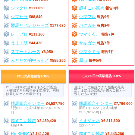
シンクロ
超すごい競馬
¥111,050
報告9件
ウマセラ
ウマフル
¥88,840
報告9件
競馬リベンジャーズ
バクガチ
¥177,680
報告8件
レープロ
ウマくる。
¥133,260
報告7件
うまトリ
サキガケ
¥44,420
報告7件
スマートホース
ウマ☆ドラ
¥8,950
報告7件
みどりの的中らんど
原点
¥555,250
報告5件
この30日の高額報告TOP5
昨日の高額報告TOP5
昨日 8/6(木)に当サイトが公式配当
直近30日に確認できた報告の最高
と確認できた報告を金額順で。同額
額。金額は公式配当×購入口数と一
は同じレースの報告です
致したものだけ
勝馬総合センター
勝馬総合センター
¥4,587,750
¥7,796,000
門別6R（公式3連単 ¥183,510×25
園田12R 7/22（公式3連単
口）
¥155,920×50口）
超すごい競馬
うまジェネ
¥3,459,420
¥6,811,600
船橋11R
新潟5R 8/2
Re:KEIBA
超すごい競馬
¥3,141,120
¥6,443,280