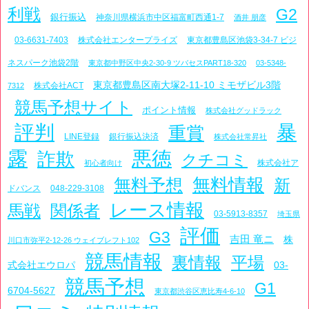
利戦
G2
銀行振込
神奈川県横浜市中区福富町西通1-7
酒井 朋彦
03-6631-7403
株式会社エンタープライズ
東京都豊島区池袋3-34-7 ビジ
ネスパーク池袋2階
東京都中野区中央2-30-9 ツバセスPART18-320
03-5348-
東京都豊島区南大塚2-11-10 ミモザビル3階
株式会社ACT
7312
競馬予想サイト
ポイント情報
株式会社グッドラック
評判
暴
重賞
LINE登録
銀行振込決済
株式会社常昇社
露
悪徳
詐欺
クチコミ
株式会社ア
初心者向け
無料情報
無料予想
新
ドバンス
048-229-3108
レース情報
馬戦
関係者
03-5913-8357
埼玉県
評価
G3
吉田 竜ニ
株
川口市弥平2-12-26 ウェイブレフト102
競馬情報
裏情報
平場
式会社エウロパ
03-
競馬予想
G1
6704-5627
東京都渋谷区恵比寿4-6-10