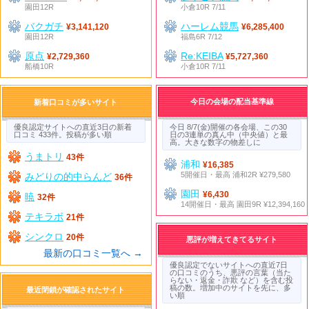
園田12R
小倉10R 7/11
バクガチ
ハーレム競馬
¥3,141,120
¥6,285,400
園田12R
福島6R 7/12
原点
Re:KEIBA
¥2,729,360
¥5,727,360
船橋10R
小倉10R 7/11
今日の会場の配当基準線
新着口コミが多いサイト
優良認定サイトへの直近3日の新着
今日 8/7(金)開催の各会場、この30
口コミ 433件。投稿が多い順
日の3連単の真ん中（中央値）と最
高。大きな数字の物差しに
うまトリ
43件
浦和
¥16,385
5開催日・最高 浦和2R ¥279,580
みどりの的中らんど
36件
園田
¥6,430
暁
32件
14開催日・最高 園田9R ¥12,394,160
テキラボ
21件
シンクロ
20件
悪評が増えてきてるサイト
最新の口コミ一覧へ →
優良認定でないサイトへの直近7日
の口コミのうち、悪評の言葉（当た
らない・返金・詐欺 など）を含む投
稿の数。増加中のサイトを先に、多
最近閉鎖が確認されたサイト
い順