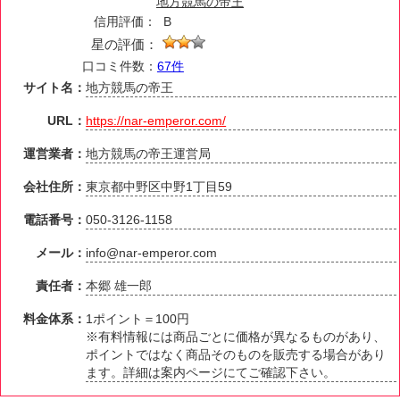
地方競馬の帝王
信用評価：
B
星の評価：
口コミ件数：
67件
サイト名：
地方競馬の帝王
URL：
https://nar-emperor.com/
運営業者：
地方競馬の帝王運営局
会社住所：
東京都中野区中野1丁目59
電話番号：
050-3126-1158
メール：
info@nar-emperor.com
責任者：
本郷 雄一郎
料金体系：
1ポイント＝100円
※有料情報には商品ごとに価格が異なるものがあり、
ポイントではなく商品そのものを販売する場合があり
ます。詳細は案内ページにてご確認下さい。