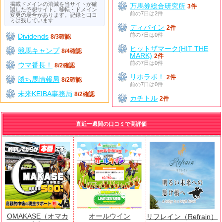
掲載ドメインの消滅を当サイトが確
万馬券総合研究所
3件
認した予想サイト。移転・ドメイン
前の7日は2件
変更の場合があります。記録と口コ
ミは残しています
ディバイン
2件
前の7日は0件
Dividends
8/3確認
ヒットザマーク(HIT THE
競馬キャンプ
8/4確認
MARK)
2件
前の7日は0件
ウマ番長！
8/2確認
リホラボ！
2件
勝ち馬情報局
8/2確認
前の7日は0件
未来KEIBA事務局
8/2確認
カチトル
2件
直近一週間の口コミで高評価
OMAKASE（オマカ
オールウイン
リフレイン（Refrain）