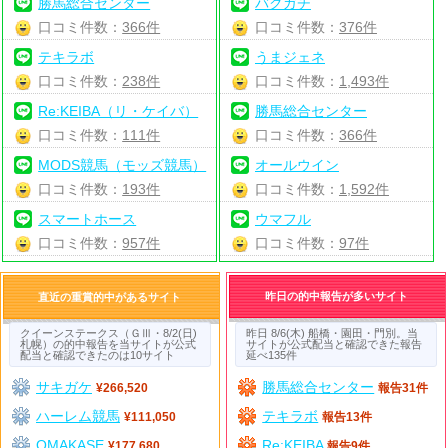
勝馬総合センター
バクガチ
口コミ件数：
366件
口コミ件数：
376件
テキラボ
うまジェネ
口コミ件数：
238件
口コミ件数：
1,493件
Re:KEIBA（リ・ケイバ）
勝馬総合センター
口コミ件数：
111件
口コミ件数：
366件
MODS競馬（モッズ競馬）
オールウイン
口コミ件数：
193件
口コミ件数：
1,592件
スマートホース
ウマフル
口コミ件数：
957件
口コミ件数：
97件
昨日の的中報告が多いサイト
直近の重賞的中があるサイト
クイーンステークス（ＧⅢ・8/2(日)
昨日 8/6(木) 船橋・園田・門別。当
札幌）の的中報告を当サイトが公式
サイトが公式配当と確認できた報告
配当と確認できたのは10サイト
延べ135件
サキガケ
勝馬総合センター
¥266,520
報告31件
ハーレム競馬
テキラボ
¥111,050
報告13件
OMAKASE
Re:KEIBA
¥177,680
報告9件