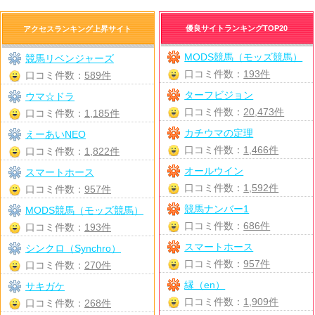
優良サイトランキングTOP20
アクセスランキング上昇サイト
MODS競馬（モッズ競馬）
競馬リベンジャーズ
口コミ件数：
193件
口コミ件数：
589件
ターフビジョン
ウマ☆ドラ
口コミ件数：
20,473件
口コミ件数：
1,185件
カチウマの定理
えーあいNEO
口コミ件数：
1,466件
口コミ件数：
1,822件
オールウイン
スマートホース
口コミ件数：
1,592件
口コミ件数：
957件
競馬ナンバー1
MODS競馬（モッズ競馬）
口コミ件数：
686件
口コミ件数：
193件
スマートホース
シンクロ（Synchro）
口コミ件数：
957件
口コミ件数：
270件
縁（en）
サキガケ
口コミ件数：
1,909件
口コミ件数：
268件