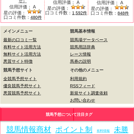
セ）
信用評価：
A
信用評価：
A
信用評価：
A
星の評価：
星の評価：
星の評価：
口コミ件数：
口コミ件数：
1,592件
848件
口コミ件数：
480件
メインメニュー
競馬基本情報
最新の口コミ一覧
競馬場データベース
有料サイト活用方法
競馬用語辞典
無料サイト活用方法
レース情報
悪質サイト特徴
馬券の説明
競馬予想サイト
その他のメニュー
全競馬予想サイト
利用規約
優良競馬予想サイト
RSSフィード
悪質競馬予想サイト
新規サイト調査依頼
お問い合わせ
競馬予想について注目タグ
競馬情報商材
ポイント制
未勝
有料情報