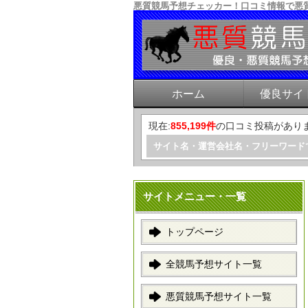
悪質競馬予想チェッカー！口コミ情報で悪
ホーム
優良サイ
現在:
855,199件
の口コミ投稿があり
サイト名・運営会社名・フリーワード
サイトメニュー・一覧
トップページ
全競馬予想サイト一覧
悪質競馬予想サイト一覧