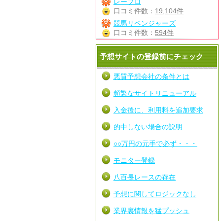
レープロ
口コミ件数：
19,104件
競馬リベンジャーズ
口コミ件数：
594件
予想サイトの登録前にチェック
悪質予想会社の条件とは
頻繁なサイトリニューアル
入金後に、利用料を追加要求
的中しない場合の説明
○○万円の元手で必ず・・・
モニター登録
八百長レースの存在
予想に関してロジックなし
業界裏情報を猛プッシュ