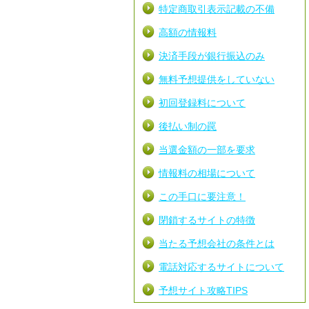
特定商取引表示記載の不備
高額の情報料
決済手段が銀行振込のみ
無料予想提供をしていない
初回登録料について
後払い制の罠
当選金額の一部を要求
情報料の相場について
この手口に要注意！
閉鎖するサイトの特徴
当たる予想会社の条件とは
電話対応するサイトについて
予想サイト攻略TIPS