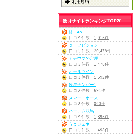
利用規約
優良サイトランキングTOP20
縁（en）
口コミ件数：
1,915件
ターフビジョン
口コミ件数：
20,478件
カチウマの定理
口コミ件数：
1,476件
オールウイン
口コミ件数：
1,592件
競馬ナンバー1
口コミ件数：
691件
スマートホース
口コミ件数：
963件
ハーレム競馬
口コミ件数：
1,395件
うまジェネ
口コミ件数：
1,498件