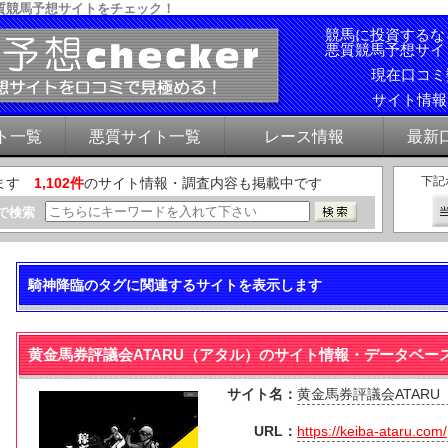
質競馬予想サイトをチェック！
競馬に投資するな
悪質競馬予想サイ
現在口コ
サイト情
ト一覧
悪質サイト一覧
レース情報
最新
下記
ます
1,102件
のサイト情報・調査内容も掲載中です
で検索
騎神降臨のタグに関連するサイトを表示します
黄金馬券評議会ATARU（アタル）のサイト情報・データベー
サイト名：
黄金馬券評議会ATARU
URL：
https://keiba-ataru.com/