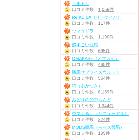
うまトリ
口コミ件数：
1,056件
Re:KEIBA（リ・ケイバ）
口コミ件数：
117件
ウマ☆ドラ
口コミ件数：
1,190件
超すごい競馬
口コミ件数：
695件
OMAKASE（オマカセ）
口コミ件数：
485件
勝馬サプライズウルトラ
口コミ件数：
564件
暁（あかつき）
口コミ件数：
8,139件
みどりの的中らんど
口コミ件数：
1,344件
ウマくる。（リニューアル）
口コミ件数：
224件
MODS競馬（モッズ競馬）
口コミ件数：
199件