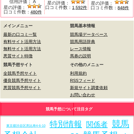
信用評価：
A
星の評価：
星の評価：
星の評価：
口コミ件数：
口コミ件数：
1,592件
848件
口コミ件数：
480件
メインメニュー
競馬基本情報
最新の口コミ一覧
競馬場データベース
有料サイト活用方法
競馬用語辞典
無料サイト活用方法
レース情報
悪質サイト特徴
馬券の説明
競馬予想サイト
その他のメニュー
全競馬予想サイト
利用規約
優良競馬予想サイト
RSSフィード
悪質競馬予想サイト
新規サイト調査依頼
お問い合わせ
競馬予想について注目タグ
競馬
特別情報
関係者
東京都渋谷区恵比寿4-6-10