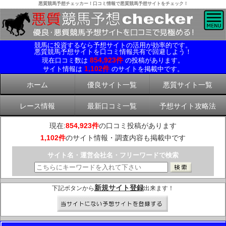
悪質競馬予想チェッカー！口コミ情報で悪質競馬予想サイトをチェック！
競馬に投資するなら予想サイトの活用が効率的です。
悪質競馬予想サイトを口コミ情報共有で回避しよう！
854,923件
現在口コミ数は
の投稿があります。
1,102件
サイト情報は
のサイトを掲載中です。
ホーム
優良サイト一覧
悪質サイト一覧
レース情報
最新口コミ一覧
予想サイト攻略法
現在:
854,923件
の口コミ投稿があります
1,102件
のサイト情報・調査内容も掲載中です
サイト名・運営会社名・フリーワードで検索
新規サイト登録
下記ボタンから
出来ます！