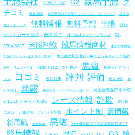
予想会社
競馬予想
G2
ク
03-5913-8357
チコミ
酒井 朋彦
埼玉県川口市弥平2-12-26 ウェイブレフト102
株式会
無料情報
無料予想
平場
クレ
社グッドラック
ジットカード決済
吉田 竜ニ
03-
株式会社エンタープライズ
競馬情報商材
未勝利戦
6704-5627
東京都中野区
東京都豊島区池袋3-34-7 ビジネスパーク池袋
中央2-30-9 ツバセスPART18-320
悪質
銀行振込
2階
株式会社アドバ
リニューアル
03-5348-7312
口コミ
評判
評価
投資競馬
ンス
西窪 大樹
初
暴露
東京都豊島区南大塚
心者向け
株式会社サイバーテクノロジー
レース情報
詐欺
2-11-10 ミモザビル3階
銀行振
ポイント制
裏情報
ポイント情報
込決済
LINE登録
悪徳
新馬戦
神奈川県横浜市中区福富町西通1-7
有料情報
競馬情報
捏造
競
G3
武石 俊