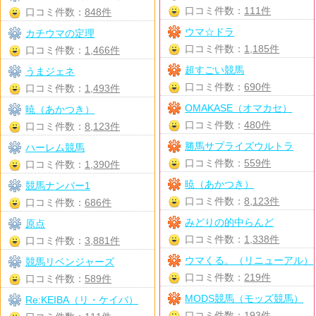
口コミ件数：
111件
口コミ件数：
848件
ウマ☆ドラ
カチウマの定理
口コミ件数：
1,185件
口コミ件数：
1,466件
超すごい競馬
うまジェネ
口コミ件数：
690件
口コミ件数：
1,493件
OMAKASE（オマカセ）
暁（あかつき）
口コミ件数：
480件
口コミ件数：
8,123件
勝馬サプライズウルトラ
ハーレム競馬
口コミ件数：
559件
口コミ件数：
1,390件
暁（あかつき）
競馬ナンバー1
口コミ件数：
8,123件
口コミ件数：
686件
みどりの的中らんど
原点
口コミ件数：
1,338件
口コミ件数：
3,881件
ウマくる。（リニューアル）
競馬リベンジャーズ
口コミ件数：
219件
口コミ件数：
589件
MODS競馬（モッズ競馬）
Re:KEIBA（リ・ケイバ）
口コミ件数：
193件