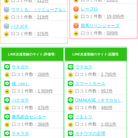
口コミ件数：
111件
レープロ
ウマくる。（リニューアル）
口コミ件数：
19,095件
口コミ件数：
219件
競馬リベンジャーズ
バクガチ
口コミ件数：
589件
口コミ件数：
376件
LINE友達登録のサイト:評価増↑
LINE友達登録のサイト:話題性
サキガケ
ウマセラ
口コミ件数：
268件
口コミ件数：
2,795件
縁（en）
スマートホース
口コミ件数：
1,909件
口コミ件数：
957件
バクガチ
OMAKASE（オマカセ）
口コミ件数：
376件
口コミ件数：
480件
勝馬総合センター
うまトリ
口コミ件数：
366件
口コミ件数：
1,051件
テキラボ
カチウマの定理