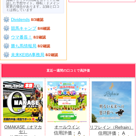
認した予想サイト。移転・ドメイン
変更の場合があります。記録と口コ
ミは残しています
Dividends
8/3確認
競馬キャンプ
8/4確認
ウマ番長！
8/2確認
勝ち馬情報局
8/2確認
未来KEIBA事務局
8/2確認
直近一週間の口コミで高評価
OMAKASE（オマカ
オールウイン
リフレイン（Refrain）
セ）
信用評価：
A
信用評価：
A