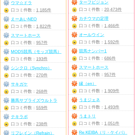
ターフビジョン
ウマ☆ドラ
口コミ件数：
20,473件
口コミ件数：
1,185件
カチウマの定理
えーあいNEO
口コミ件数：
1,466件
口コミ件数：
1,822件
オールウイン
スマートホース
口コミ件数：
1,592件
口コミ件数：
957件
競馬ナンバー1
MODS競馬（モッズ競馬）
口コミ件数：
686件
口コミ件数：
193件
スマートホース
シンクロ（Synchro）
口コミ件数：
957件
口コミ件数：
270件
縁（en）
サキガケ
口コミ件数：
1,909件
口コミ件数：
268件
うまジェネ
勝馬サプライズウルトラ
口コミ件数：
1,493件
口コミ件数：
559件
うまトリ
テキラボ
口コミ件数：
1,051件
口コミ件数：
238件
Re:KEIBA（リ・ケイバ）
リフレイン（Refrain）