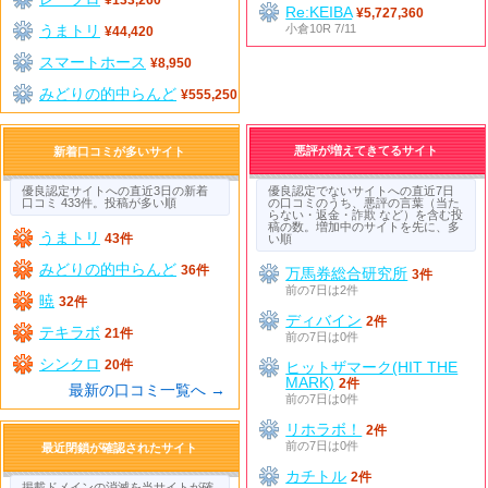
Re:KEIBA
¥5,727,360
うまトリ
小倉10R 7/11
¥44,420
スマートホース
¥8,950
みどりの的中らんど
¥555,250
悪評が増えてきてるサイト
新着口コミが多いサイト
優良認定サイトへの直近3日の新着
優良認定でないサイトへの直近7日
口コミ 433件。投稿が多い順
の口コミのうち、悪評の言葉（当た
らない・返金・詐欺 など）を含む投
稿の数。増加中のサイトを先に、多
うまトリ
43件
い順
みどりの的中らんど
36件
万馬券総合研究所
3件
前の7日は2件
暁
32件
ディバイン
2件
テキラボ
21件
前の7日は0件
シンクロ
20件
ヒットザマーク(HIT THE
MARK)
2件
最新の口コミ一覧へ →
前の7日は0件
リホラボ！
2件
前の7日は0件
最近閉鎖が確認されたサイト
カチトル
2件
掲載ドメインの消滅を当サイトが確