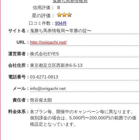
鬼勝ち馬券情報局
信用評価：
B
星の評価：
口コミ件数：
994件
サイト名：
鬼勝ち馬券情報局〜常勝の掟〜
URL：
http://onigachi.net/
運営業者：
株式会社EYES
会社住所：
東京都足立区西新井6-5-13
電話番号：
03-6271-0813
メール：
info@onigachi.net
責任者：
熊谷俊太朗
料金体系：
各プラン毎、開催中のキャンペーン毎に異なります。
個別課金の場合は、5,000円〜200,000円の範囲での価
格設定となっています。