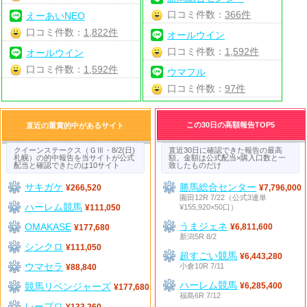
口コミ件数：
366件
えーあいNEO
口コミ件数：
1,822件
オールウイン
口コミ件数：
1,592件
オールウイン
口コミ件数：
1,592件
ウマフル
口コミ件数：
97件
この30日の高額報告TOP5
直近の重賞的中があるサイト
クイーンステークス（ＧⅢ・8/2(日)
直近30日に確認できた報告の最高
札幌）の的中報告を当サイトが公式
額。金額は公式配当×購入口数と一
配当と確認できたのは10サイト
致したものだけ
サキガケ
勝馬総合センター
¥266,520
¥7,796,000
園田12R 7/22（公式3連単
ハーレム競馬
¥155,920×50口）
¥111,050
うまジェネ
OMAKASE
¥6,811,600
¥177,680
新潟5R 8/2
シンクロ
¥111,050
超すごい競馬
¥6,443,280
ウマセラ
小倉10R 7/11
¥88,840
ハーレム競馬
競馬リベンジャーズ
¥6,285,400
¥177,680
福島6R 7/12
レープロ
¥133,260