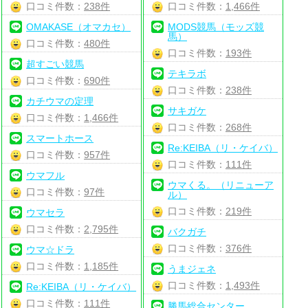
口コミ件数：
238件
口コミ件数：
1,466件
OMAKASE（オマカセ）
MODS競馬（モッズ競
馬）
口コミ件数：
480件
口コミ件数：
193件
超すごい競馬
テキラボ
口コミ件数：
690件
口コミ件数：
238件
カチウマの定理
サキガケ
口コミ件数：
1,466件
口コミ件数：
268件
スマートホース
Re:KEIBA（リ・ケイバ）
口コミ件数：
957件
口コミ件数：
111件
ウマフル
ウマくる。（リニューア
口コミ件数：
97件
ル）
口コミ件数：
219件
ウマセラ
口コミ件数：
2,795件
バクガチ
口コミ件数：
376件
ウマ☆ドラ
口コミ件数：
1,185件
うまジェネ
口コミ件数：
1,493件
Re:KEIBA（リ・ケイバ）
口コミ件数：
111件
勝馬総合センター