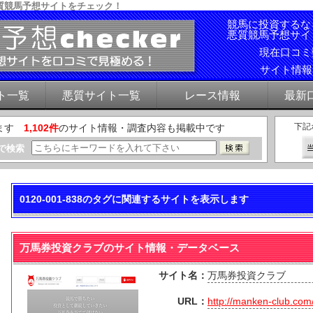
質競馬予想サイトをチェック！
競馬に投資するな
悪質競馬予想サイ
現在口コ
サイト情
ト一覧
悪質サイト一覧
レース情報
最新
下記
ます
1,102件
のサイト情報・調査内容も掲載中です
で検索
0120-001-838のタグに関連するサイトを表示します
万馬券投資クラブのサイト情報・データベース
サイト名：
万馬券投資クラブ
URL：
http://manken-club.com