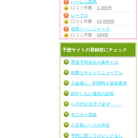
ハーレム競馬
口コミ件数：
1,385件
レープロ
口コミ件数：
19,090件
競馬リベンジャーズ
口コミ件数：
584件
予想サイトの登録前にチェック
悪質予想会社の条件とは
頻繁なサイトリニューアル
入金後に、利用料を追加要求
的中しない場合の説明
○○万円の元手で必ず・・・
モニター登録
八百長レースの存在
予想に関してロジックなし