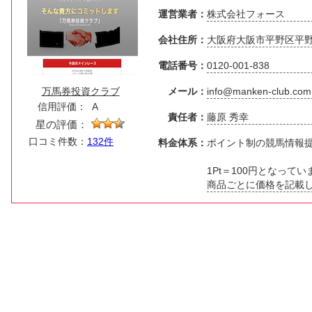
運営業者：
株式会社フォース
会社住所：
大阪府大阪市平野区平野西
電話番号：
0120-001-838
万馬券投資クラブ
メール：
info@manken-club.com
信用評価：
A
責任者：
藤原 秀幸
星の評価：
口コミ件数：
132件
料金体系：
ポイント制の競馬情報
1Pt＝100円となってい
商品ごとに価格を記載