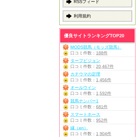
RSSフィード
利用規約
優良サイトランキングTOP20
MODS競馬（モッズ競馬）
口コミ件数：
188件
ターフビジョン
口コミ件数：
20,467件
カチウマの定理
口コミ件数：
1,456件
オールウイン
口コミ件数：
1,592件
競馬ナンバー1
口コミ件数：
681件
スマートホース
口コミ件数：
952件
縁（en）
口コミ件数：
1,904件