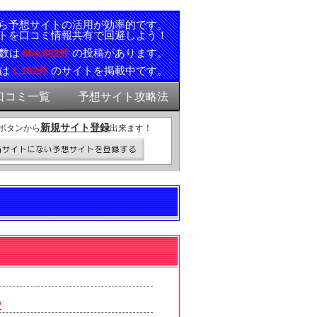
ら予想サイトの活用が効率的です。
トを口コミ情報共有で回避しよう！
ミ数は
の投稿があります。
854,682件
報は
のサイトを掲載中です。
1,102件
口コミ一覧
予想サイト攻略法
新規サイト登録
ボタンから
出来ます！
/