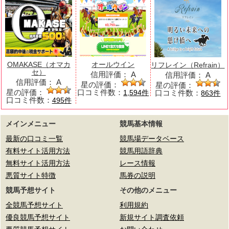
OMAKASE（オマカ
オールウイン
リフレイン（Refrain）
セ）
信用評価：
A
信用評価：
A
信用評価：
A
星の評価：
星の評価：
星の評価：
口コミ件数：
口コミ件数：
1,594件
863件
口コミ件数：
495件
メインメニュー
競馬基本情報
最新の口コミ一覧
競馬場データベース
有料サイト活用方法
競馬用語辞典
無料サイト活用方法
レース情報
悪質サイト特徴
馬券の説明
競馬予想サイト
その他のメニュー
全競馬予想サイト
利用規約
優良競馬予想サイト
新規サイト調査依頼