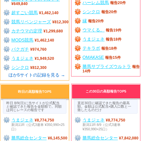
ハーレム競馬
報告20件
¥649,840
シンクロ
超すごい競馬
報告20件
¥1,462,140
縁
競馬リベンジャーズ
報告20件
¥812,300
ウマくる。
カチウマの定理
報告19件
¥1,299,680
うまジェネ
MODS競馬
報告18件
¥1,462,140
テキラボ
バクガチ
報告18件
¥974,760
OMAKASE
うまジェネ
報告15件
¥1,949,520
勝馬サプライズウルトラ
シンクロ
報告
¥812,300
14件
ほか5サイトの記録を見る →
この30日の高額報告TOP5
昨日の高額報告TOP5
昨日 8/9(日)に当サイトが公式配当
直近30日に確認できた報告の最高
と確認できた報告を金額順で。同額
額。金額は公式配当×購入口数と一
は同じレースの報告です
致したものだけ
うまジェネ
うまジェネ
¥8,774,750
¥8,774,750
新潟11R（公式3連単 ¥350,990×25
新潟11R 8/9（公式3連単
口）
¥350,990×25口）
勝馬総合センター
勝馬総合センター
¥6,145,500
¥7,842,080