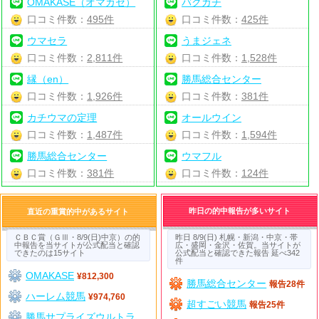
OMAKASE（オマカセ）
バクガチ
口コミ件数：
495件
口コミ件数：
425件
ウマセラ
うまジェネ
口コミ件数：
2,811件
口コミ件数：
1,528件
縁（en）
勝馬総合センター
口コミ件数：
1,926件
口コミ件数：
381件
カチウマの定理
オールウイン
口コミ件数：
1,487件
口コミ件数：
1,594件
勝馬総合センター
ウマフル
口コミ件数：
381件
口コミ件数：
124件
昨日の的中報告が多いサイト
直近の重賞的中があるサイト
ＣＢＣ賞（ＧⅢ・8/9(日)中京）の的
昨日 8/9(日) 札幌・新潟・中京・帯
中報告を当サイトが公式配当と確認
広・盛岡・金沢・佐賀。当サイトが
できたのは15サイト
公式配当と確認できた報告 延べ342
件
OMAKASE
¥812,300
勝馬総合センター
報告28件
ハーレム競馬
¥974,760
超すごい競馬
報告25件
勝馬サプライズウルトラ