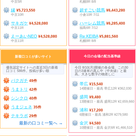
中京5R
札幌8R 8/8
縁
超すごい競馬
¥5,723,550
¥6,443,280
中京10R
小倉10R 7/11
サキガケ
ハーレム競馬
¥4,528,080
¥6,285,400
中京11R
福島6R 7/12
えーあいNEO
Re:KEIBA
¥4,528,080
¥5,881,560
中京11R
札幌8R 8/8
今日の会場の配当基準線
新着口コミが多いサイト
優良認定サイトへの直近3日の新着
今日 8/10(月)開催の各会場、この30
口コミ 586件。投稿が多い順
日の3連単の真ん中（中央値）と最
高。大きな数字の物差しに
バクガチ
49件
帯広
¥15,540
14開催日・最高 帯広12R ¥362,030
うまトリ
42件
盛岡
¥9,480
シンクロ
40件
13開催日・最高 盛岡12R ¥2,659,660
うまジェネ
35件
浦和
¥17,200
6開催日・最高 浦和2R ¥279,580
テキラボ
29件
最新の口コミ一覧へ →
金沢
¥4,580
10開催日・最高 金沢6R ¥1,466,510