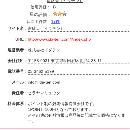
韋駄天（イダテン）
信用評価：
B
星の評価：
口コミ件数：
17件
サイト名：
韋駄天（イダテン）
URL：
http://www.ida-ten.com/l/index.php
運営業者：
株式会社イダテン
会社住所：
〒155-0031 東京都世田谷区北沢4-33-11
電話番号：
03-3462-5199
メール：
info@ida-ten.com
責任者：
ヒラヤマリュウタ
料金体系：
ポイント制の競馬情報提供会社です。
1POINT=100円となっております。
※その他の有料情報は商品毎に記載する価格になりま
す。