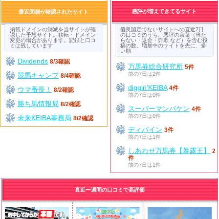
悪評が増えてきてるサイト
最近閉鎖が確認されたサイト
掲載ドメインの消滅を当サイトが確
優良認定でないサイトへの直近7日
認した予想サイト。移転・ドメイン
の口コミのうち、悪評の言葉（当た
変更の場合があります。記録と口コ
らない・返金・詐欺 など）を含む投
ミは残しています
稿の数。増加中のサイトを先に、多
い順
Dividends
8/3確認
万馬券総合研究所
5件
前の7日は2件
競馬キャンプ
8/4確認
diggin'KEIBA
4件
ウマ番長！
8/2確認
前の7日は0件
勝ち馬情報局
8/2確認
スーパーマンバケン
4件
前の7日は0件
未来KEIBA事務局
8/2確認
ディバイン
3件
前の7日は1件
しあわせ万馬券【暴露王】
2
件
前の7日は1件
直近一週間の口コミで高評価