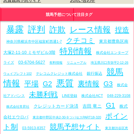
悪質競馬予想サイト
お問い合わせ
競馬予想について注目タグ
暴露
評判
詐欺
レース情報
捏造
クチコミ
東京都豊島区南
神奈川県横浜市中区福富町西通1-7
特別情報
大塚2-11-10 ミモザビル3階
株式会社エンタープ
03-6704-5627
ライズ
有料情報
リニューアル
埼玉県川口市弥平2-12-26
競馬
銀行振込
テレコムクレジット株式会社
ウェイブレフト102
悪質
情報
平場
裏情報
G2
G3
株式会
未勝利戦
社アドバンス
LINE登録
株式会社ACT
048-229-3108
G1
クレジットカード決済
吉田 竜ニ
株式
株式会社常昇社
ポイン
会社エウロパ
東京都中野区中央2-30-9 ツバセスPART18-320
ト制
競馬予想サイト
03-5913-8357
東京都渋谷区恵