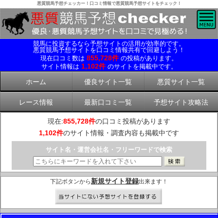
悪質競馬予想チェッカー！口コミ情報で悪質競馬予想サイトをチェック！
競馬に投資するなら予想サイトの活用が効率的です。
悪質競馬予想サイトを口コミ情報共有で回避しよう！
855,728件
現在口コミ数は
の投稿があります。
1,102件
サイト情報は
のサイトを掲載中です。
ホーム
優良サイト一覧
悪質サイト一覧
レース情報
最新口コミ一覧
予想サイト攻略法
現在:
855,728件
の口コミ投稿があります
1,102件
のサイト情報・調査内容も掲載中です
サイト名・運営会社名・フリーワードで検索
新規サイト登録
下記ボタンから
出来ます！