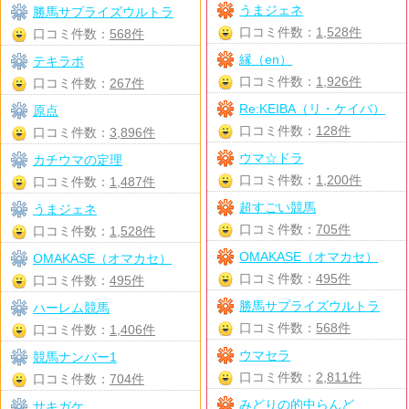
うまジェネ
勝馬サプライズウルトラ
口コミ件数：
1,528件
口コミ件数：
568件
縁（en）
テキラボ
口コミ件数：
1,926件
口コミ件数：
267件
Re:KEIBA（リ・ケイバ）
原点
口コミ件数：
128件
口コミ件数：
3,896件
ウマ☆ドラ
カチウマの定理
口コミ件数：
1,200件
口コミ件数：
1,487件
超すごい競馬
うまジェネ
口コミ件数：
705件
口コミ件数：
1,528件
OMAKASE（オマカセ）
OMAKASE（オマカセ）
口コミ件数：
495件
口コミ件数：
495件
勝馬サプライズウルトラ
ハーレム競馬
口コミ件数：
568件
口コミ件数：
1,406件
ウマセラ
競馬ナンバー1
口コミ件数：
2,811件
口コミ件数：
704件
みどりの的中らんど
サキガケ