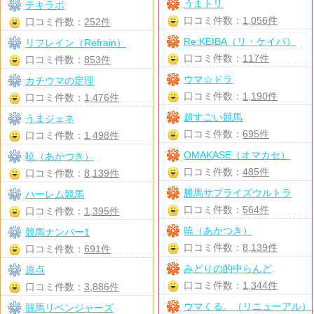
うまトリ
テキラボ
口コミ件数：
1,056件
口コミ件数：
252件
Re:KEIBA（リ・ケイバ）
リフレイン（Refrain）
口コミ件数：
117件
口コミ件数：
853件
ウマ☆ドラ
カチウマの定理
口コミ件数：
1,190件
口コミ件数：
1,476件
超すごい競馬
うまジェネ
口コミ件数：
695件
口コミ件数：
1,498件
OMAKASE（オマカセ）
暁（あかつき）
口コミ件数：
485件
口コミ件数：
8,139件
勝馬サプライズウルトラ
ハーレム競馬
口コミ件数：
564件
口コミ件数：
1,395件
暁（あかつき）
競馬ナンバー1
口コミ件数：
8,139件
口コミ件数：
691件
みどりの的中らんど
原点
口コミ件数：
1,344件
口コミ件数：
3,886件
ウマくる。（リニューアル）
競馬リベンジャーズ