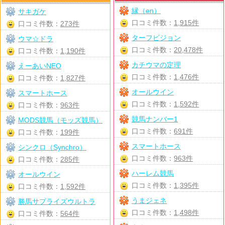
縁（en）
サキガケ
口コミ件数：
1,915件
口コミ件数：
273件
ターフビジョン
ウマ☆ドラ
口コミ件数：
20,478件
口コミ件数：
1,190件
カチウマの定理
えーあいNEO
口コミ件数：
1,476件
口コミ件数：
1,827件
オールウイン
スマートホース
口コミ件数：
1,592件
口コミ件数：
963件
競馬ナンバー1
MODS競馬（モッズ競馬）
口コミ件数：
691件
口コミ件数：
199件
スマートホース
シンクロ（Synchro）
口コミ件数：
963件
口コミ件数：
285件
ハーレム競馬
オールウイン
口コミ件数：
1,395件
口コミ件数：
1,592件
うまジェネ
勝馬サプライズウルトラ
口コミ件数：
1,498件
口コミ件数：
564件