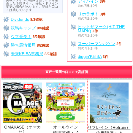
ディバイン
3件
認した予想サイト。移転・ドメイン
前の7日は0件
変更の場合があります。記録と口コ
ミは残しています
リホラボ！
3件
前の7日は0件
Dividends
8/3確認
ヒットザマーク(HIT THE
競馬キャンプ
8/4確認
MARK)
2件
前の7日は0件
ウマ番長！
8/2確認
スーパーマンバケン
2件
勝ち馬情報局
8/2確認
前の7日は0件
未来KEIBA事務局
8/2確認
diggin'KEIBA
3件
直近一週間の口コミで高評価
OMAKASE（オマカ
オールウイン
リフレイン（Refrain）
セ）
信用評価：
A