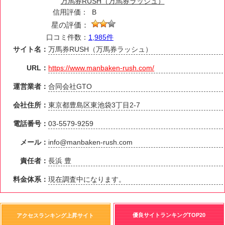
万馬券RUSH（万馬券ラッシュ）
信用評価：
B
星の評価：
口コミ件数：
1,985件
サイト名：
万馬券RUSH（万馬券ラッシュ）
URL：
https://www.manbaken-rush.com/
運営業者：
合同会社GTO
会社住所：
東京都豊島区東池袋3丁目2-7
電話番号：
03-5579-9259
メール：
info@manbaken-rush.com
責任者：
長浜 豊
料金体系：
現在調査中になります。
優良サイトランキングTOP20
アクセスランキング上昇サイト