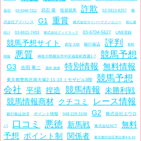
詐欺
武石 俊
投資競馬
会社
03-5913-8357
株
03-5348-7312
重賞
G1
式会社アドバンス
株式会社サイバーテクノロジー
初心者
03-6704-5627
03-6631-7403
LINE登録
向け
株式会社グッドラック
評判
競馬予想サイト
銀行振込
西窪 大樹
有料
悪質
競馬予想
神奈川県横浜市中区福富町西通1-7
情報
特別情報
無料情報
G3
吉田 竜ニ
酒井 朋彦
競馬予想
東京都豊島区南大塚2-11-10 ミモザビル3階
会社
競馬情報
平場
捏造
未勝利戦
レース情報
競馬情報商材
クチコミ
G2
株式会社エウロ
ポイント情報
銀行振込決済
048-229-3108
口コミ
悪徳
新馬戦
無料
パ
株式会社ACT
予想
ポイント制
関係者
東京都渋谷区恵比寿4-6-10