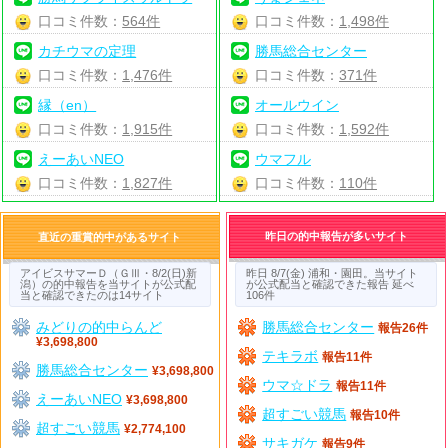
口コミ件数：
564件
口コミ件数：
1,498件
カチウマの定理
勝馬総合センター
口コミ件数：
1,476件
口コミ件数：
371件
縁（en）
オールウイン
口コミ件数：
1,915件
口コミ件数：
1,592件
えーあいNEO
ウマフル
口コミ件数：
1,827件
口コミ件数：
110件
昨日の的中報告が多いサイト
直近の重賞的中があるサイト
アイビスサマーＤ（ＧⅢ・8/2(日)新
昨日 8/7(金) 浦和・園田。当サイト
潟）の的中報告を当サイトが公式配
が公式配当と確認できた報告 延べ
当と確認できたのは14サイト
106件
みどりの的中らんど
勝馬総合センター
報告26件
¥3,698,800
テキラボ
報告11件
勝馬総合センター
¥3,698,800
ウマ☆ドラ
報告11件
えーあいNEO
¥3,698,800
超すごい競馬
報告10件
超すごい競馬
¥2,774,100
サキガケ
報告9件