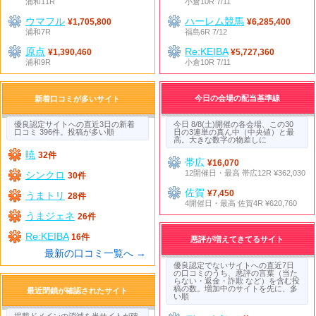
浦和11R
小倉10R 7/11
ウマフル
ハーレム競馬
¥1,705,800
¥6,285,400
浦和7R
福島6R 7/12
原点
Re:KEIBA
¥1,390,460
¥5,727,360
浦和9R
小倉10R 7/11
今日の会場の配当基準線
新着口コミが多いサイト
優良認定サイトへの直近3日の新着
今日 8/8(土)開催の各会場、この30
口コミ 396件。投稿が多い順
日の3連単の真ん中（中央値）と最
高。大きな数字の物差しに
暁
32件
帯広
¥16,070
12開催日・最高 帯広12R ¥362,030
シンクロ
30件
佐賀
¥7,450
うまトリ
28件
4開催日・最高 佐賀4R ¥620,760
うまジェネ
26件
Re:KEIBA
16件
悪評が増えてきてるサイト
最新の口コミ一覧へ →
優良認定でないサイトへの直近7日
の口コミのうち、悪評の言葉（当た
らない・返金・詐欺 など）を含む投
稿の数。増加中のサイトを先に、多
最近閉鎖が確認されたサイト
い順
掲載ドメインの消滅を当サイトが確