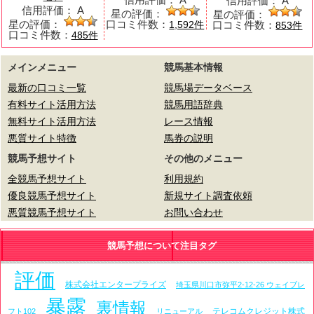
信用評価：
A
信用評価：
A
星の評価：
星の評価：
星の評価：
口コミ件数：
口コミ件数：
1,592件
853件
口コミ件数：
485件
メインメニュー
競馬基本情報
最新の口コミ一覧
競馬場データベース
有料サイト活用方法
競馬用語辞典
無料サイト活用方法
レース情報
悪質サイト特徴
馬券の説明
競馬予想サイト
その他のメニュー
全競馬予想サイト
利用規約
優良競馬予想サイト
新規サイト調査依頼
悪質競馬予想サイト
お問い合わせ
競馬予想について注目タグ
評価
株式会社エンタープライズ
埼玉県川口市弥平2-12-26 ウェイブレ
暴露
裏情報
テレコムクレジット株式
フト102
リニューアル