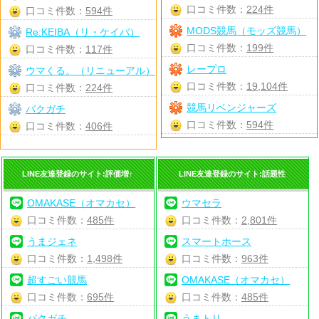
口コミ件数：
224件
口コミ件数：
594件
MODS競馬（モッズ競馬）
Re:KEIBA（リ・ケイバ）
口コミ件数：
199件
口コミ件数：
117件
レープロ
ウマくる。（リニューアル）
口コミ件数：
19,104件
口コミ件数：
224件
競馬リベンジャーズ
バクガチ
口コミ件数：
594件
口コミ件数：
406件
LINE友達登録のサイト:評価増↑
LINE友達登録のサイト:話題性
OMAKASE（オマカセ）
ウマセラ
口コミ件数：
485件
口コミ件数：
2,801件
うまジェネ
スマートホース
口コミ件数：
1,498件
口コミ件数：
963件
超すごい競馬
OMAKASE（オマカセ）
口コミ件数：
695件
口コミ件数：
485件
バクガチ
うまトリ