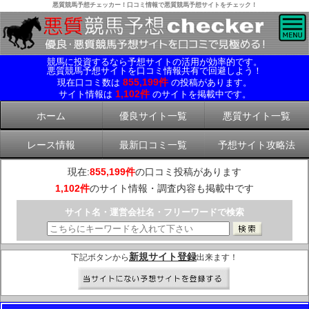
悪質競馬予想チェッカー！口コミ情報で悪質競馬予想サイトをチェック！
競馬に投資するなら予想サイトの活用が効率的です。
悪質競馬予想サイトを口コミ情報共有で回避しよう！
855,199件
現在口コミ数は
の投稿があります。
1,102件
サイト情報は
のサイトを掲載中です。
ホーム
優良サイト一覧
悪質サイト一覧
レース情報
最新口コミ一覧
予想サイト攻略法
現在:
855,199件
の口コミ投稿があります
1,102件
のサイト情報・調査内容も掲載中です
サイト名・運営会社名・フリーワードで検索
新規サイト登録
下記ボタンから
出来ます！