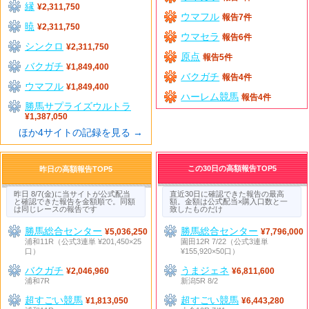
縁
¥2,311,750
ウマフル
報告7件
暁
¥2,311,750
ウマセラ
報告6件
シンクロ
¥2,311,750
原点
報告5件
バクガチ
¥1,849,400
バクガチ
報告4件
ウマフル
¥1,849,400
ハーレム競馬
報告4件
勝馬サプライズウルトラ
¥1,387,050
ほか4サイトの記録を見る →
この30日の高額報告TOP5
昨日の高額報告TOP5
昨日 8/7(金)に当サイトが公式配当
直近30日に確認できた報告の最高
と確認できた報告を金額順で。同額
額。金額は公式配当×購入口数と一
は同じレースの報告です
致したものだけ
勝馬総合センター
勝馬総合センター
¥5,036,250
¥7,796,000
浦和11R（公式3連単 ¥201,450×25
園田12R 7/22（公式3連単
口）
¥155,920×50口）
バクガチ
うまジェネ
¥2,046,960
¥6,811,600
浦和7R
新潟5R 8/2
超すごい競馬
超すごい競馬
¥1,813,050
¥6,443,280