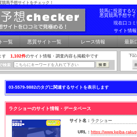
質競馬予想サイトをチェック！
競馬に投資するな
悪質競馬予想サイ
現在口コ
サイト情
ト一覧
悪質サイト一覧
レース情報
最新
下記
ます
1,102件
のサイト情報・調査内容も掲載中です
で検索
03-5579-9882のタグに関連するサイトを表示します
ラクショーのサイト情報・データベース
サイト名：
ラクショー
URL：
https://www.keiba-raku