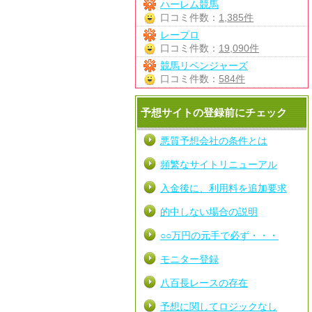
ハーレム競馬
口コミ件数：
1,385件
レープロ
口コミ件数：
19,090件
競馬リベンジャーズ
口コミ件数：
584件
予想サイトの登録前にチェック
悪質予想会社の条件とは
頻繁なサイトリニューアル
入金後に、利用料を追加要求
的中しない場合の説明
○○万円の元手で必ず・・・
モニター登録
八百長レースの存在
予想に関してロジックなし