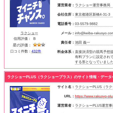
運営業者：
ラクショー運営事務局
会社住所：
東京都港区新橋4-31-3
電話番号：
03-5579-9882
ラクショー
メール：
info@keiba-rakusyo.co
信用評価：
B
責任者：
池田 義一
星の評価：
口コミ件数：
432件
料金体系：
直接決済型の競馬予想
有料プランに設定され
する形となっていまし
ラクショーPLUS（ラクショープラス）のサイト情報・データ
サイト名：
ラクショーPLUS（ラ
URL：
https://www.rakusyo-pl
運営業者：
ラクショーPLUS運営事