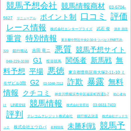
競馬予想会社
競馬情報商材
03-6704-
口コミ
評価
ポイント制
5627
リニューアル
レース情報
武石 俊
株式会社エンタープライズ
酒井 朋彦
特別情報
重賞
東京都中野区中央2-30-9 ツバセスPART18-
悪質
競馬予想サイト
吉田 竜ニ
銀行振込
320
関係者
新馬戦
無
G1
投資競馬
048-229-3108
悪徳
料予想
平場
東京都豊島区南大塚2-11-10 ミ
暴露
詐欺
無料
G2
モザビル3階
03-5348-7312
情報
クチコミ
神奈川県横浜市中区福富町西通1-7
初心者向
競馬情報
LINE登録
03-6631-7403
け
株式会社常昇社
評判
テレコムクレジット株式会社
銀行振込決済
株式会社グッドラ
競馬予
未勝利戦
株式会社エウロパ
ック
有料情報