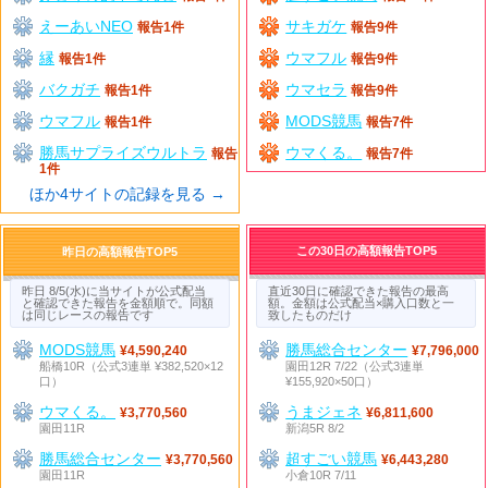
えーあいNEO
サキガケ
報告1件
報告9件
縁
ウマフル
報告1件
報告9件
バクガチ
ウマセラ
報告1件
報告9件
ウマフル
MODS競馬
報告1件
報告7件
勝馬サプライズウルトラ
ウマくる。
報告
報告7件
1件
ほか4サイトの記録を見る →
この30日の高額報告TOP5
昨日の高額報告TOP5
昨日 8/5(水)に当サイトが公式配当
直近30日に確認できた報告の最高
と確認できた報告を金額順で。同額
額。金額は公式配当×購入口数と一
は同じレースの報告です
致したものだけ
MODS競馬
勝馬総合センター
¥4,590,240
¥7,796,000
船橋10R（公式3連単 ¥382,520×12
園田12R 7/22（公式3連単
口）
¥155,920×50口）
ウマくる。
うまジェネ
¥3,770,560
¥6,811,600
園田11R
新潟5R 8/2
勝馬総合センター
超すごい競馬
¥3,770,560
¥6,443,280
園田11R
小倉10R 7/11