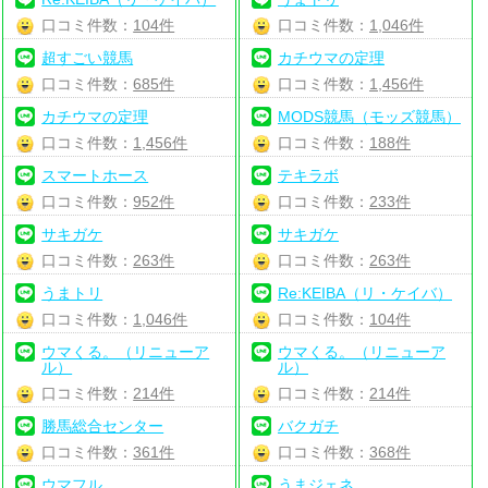
口コミ件数：
104件
口コミ件数：
1,046件
超すごい競馬
カチウマの定理
口コミ件数：
685件
口コミ件数：
1,456件
カチウマの定理
MODS競馬（モッズ競馬）
口コミ件数：
1,456件
口コミ件数：
188件
スマートホース
テキラボ
口コミ件数：
952件
口コミ件数：
233件
サキガケ
サキガケ
口コミ件数：
263件
口コミ件数：
263件
うまトリ
Re:KEIBA（リ・ケイバ）
口コミ件数：
1,046件
口コミ件数：
104件
ウマくる。（リニューア
ウマくる。（リニューア
ル）
ル）
口コミ件数：
214件
口コミ件数：
214件
勝馬総合センター
バクガチ
口コミ件数：
361件
口コミ件数：
368件
ウマフル
うまジェネ