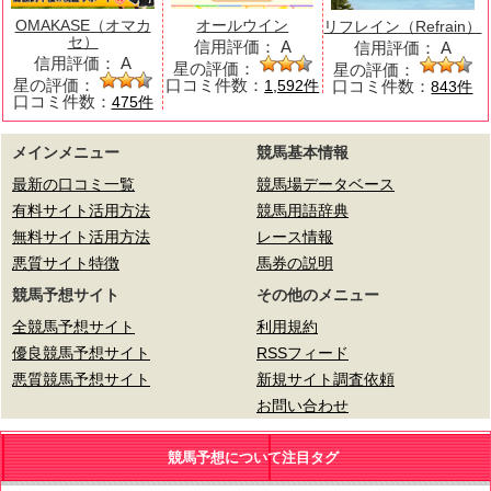
OMAKASE（オマカ
オールウイン
リフレイン（Refrain）
セ）
信用評価：
A
信用評価：
A
信用評価：
A
星の評価：
星の評価：
星の評価：
口コミ件数：
口コミ件数：
1,592件
843件
口コミ件数：
475件
メインメニュー
競馬基本情報
最新の口コミ一覧
競馬場データベース
有料サイト活用方法
競馬用語辞典
無料サイト活用方法
レース情報
悪質サイト特徴
馬券の説明
競馬予想サイト
その他のメニュー
全競馬予想サイト
利用規約
優良競馬予想サイト
RSSフィード
悪質競馬予想サイト
新規サイト調査依頼
お問い合わせ
競馬予想について注目タグ