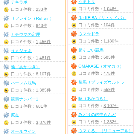
うまトリ
テキラボ
口コミ件数：
1,046件
口コミ件数：
233件
Re:KEIBA（リ・ケイバ）
リフレイン（Refrain）
口コミ件数：
104件
口コミ件数：
843件
ウマ☆ドラ
カチウマの定理
口コミ件数：
1,180件
口コミ件数：
1,456件
超すごい競馬
うまジェネ
口コミ件数：
685件
口コミ件数：
1,481件
OMAKASE（オマカセ）
暁（あかつき）
口コミ件数：
475件
口コミ件数：
8,107件
勝馬サプライズウルトラ
ハーレム競馬
口コミ件数：
559件
口コミ件数：
1,385件
暁（あかつき）
競馬ナンバー1
口コミ件数：
8,107件
口コミ件数：
681件
みどりの的中らんど
原点
口コミ件数：
1,332件
口コミ件数：
3,876件
ウマくる。（リニューアル）
オールウイン