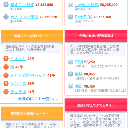
超すごい競馬
ハーレム競馬
¥3,442,680
¥6,285,400
船橋10R
福島6R 7/12
カチウマの定理
Re:KEIBA
¥2,295,120
¥5,727,360
船橋10R
小倉10R 7/11
今日の会場の配当基準線
新着口コミが多いサイト
優良認定サイトへの直近3日の新着
今日 8/6(木)開催の各会場、この30
口コミ 622件。投稿が多い順
日の3連単の真ん中（中央値）と最
高。大きな数字の物差しに
うまトリ
48件
門別
¥7,250
14開催日・最高 門別1R ¥969,950
暁
47件
船橋
¥8,865
みどりの的中らんど
41件
4開催日・最高 船橋5R ¥512,630
シンクロ
35件
園田
¥6,450
13開催日・最高 園田9R ¥12,394,160
テキラボ
31件
最新の口コミ一覧へ →
悪評が増えてきてるサイト
最近閉鎖が確認されたサイト
優良認定でないサイトへの直近7日
の口コミのうち、悪評の言葉（当た
らない・返金・詐欺 など）を含む投
掲載ドメインの消滅を当サイトが確
稿の数。増加中のサイトを先に、多
認した予想サイト。移転・ドメイン