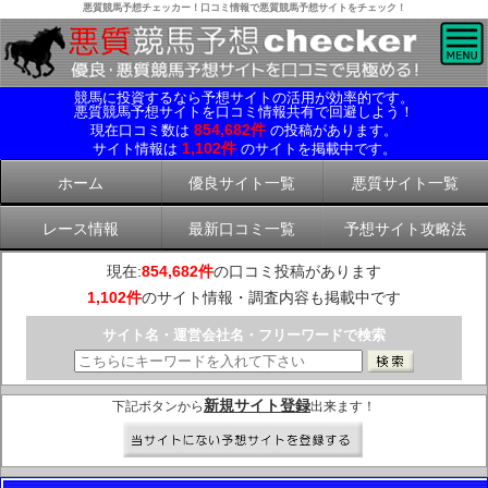
悪質競馬予想チェッカー！口コミ情報で悪質競馬予想サイトをチェック！
競馬に投資するなら予想サイトの活用が効率的です。
悪質競馬予想サイトを口コミ情報共有で回避しよう！
854,682件
現在口コミ数は
の投稿があります。
1,102件
サイト情報は
のサイトを掲載中です。
ホーム
優良サイト一覧
悪質サイト一覧
レース情報
最新口コミ一覧
予想サイト攻略法
現在:
854,682件
の口コミ投稿があります
1,102件
のサイト情報・調査内容も掲載中です
サイト名・運営会社名・フリーワードで検索
新規サイト登録
下記ボタンから
出来ます！