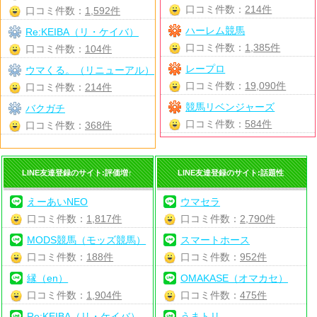
口コミ件数：
214件
口コミ件数：
1,592件
ハーレム競馬
Re:KEIBA（リ・ケイバ）
口コミ件数：
1,385件
口コミ件数：
104件
レープロ
ウマくる。（リニューアル）
口コミ件数：
19,090件
口コミ件数：
214件
競馬リベンジャーズ
バクガチ
口コミ件数：
584件
口コミ件数：
368件
LINE友達登録のサイト:評価増↑
LINE友達登録のサイト:話題性
えーあいNEO
ウマセラ
口コミ件数：
1,817件
口コミ件数：
2,790件
MODS競馬（モッズ競馬）
スマートホース
口コミ件数：
188件
口コミ件数：
952件
縁（en）
OMAKASE（オマカセ）
口コミ件数：
1,904件
口コミ件数：
475件
Re:KEIBA（リ・ケイバ）
うまトリ