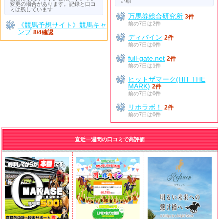
い順
変更の場合があります。記録と口コ
ミは残しています
万馬券総合研究所
3件
前の7日は2件
《競馬予想サイト》競馬キャ
ンプ
8/4確認
ディバイン
2件
前の7日は0件
full-gate.net
2件
前の7日は1件
ヒットザマーク(HIT THE
MARK)
2件
前の7日は0件
リホラボ！
2件
前の7日は0件
直近一週間の口コミで高評価