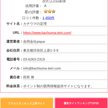
カチウマの定理
信用評価：
A
星の評価：
口コミ件数：
1,456件
サイト名：
カチウマの定理
URL：
https://www.kachiuma-teiri.com/
運営業者：
合同会社pique
会社住所：
東京都渋谷区上原1-3-9
電話番号：
03-6263-2319
メール：
info@kachiuma-teiri.com
責任者：
田所 努
料金体系：
ポイント制の競馬情報提供サイトになります。
優良サイトランキングTOP20
アクセスランキング上昇サイト