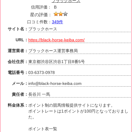
ブラックホース
信用評価：
B
星の評価：
口コミ件数：
349件
サイト名：
ブラックホース
URL：
https://black-horse-keiba.com/
運営業者：
ブラックホース運営事務局
会社住所：
東京都渋谷区渋谷1丁目8番5号
電話番号：
03-6373-0978
メール：
info@black-horse-keiba.com
責任者：
長谷川 一馬
料金体系：
ポイント制の競馬情報提供サイトになります。
ポイントレートは1ポイントが100円となっておりまし
た。
ポイント表一覧