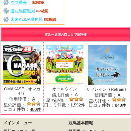
ウマ番長！
8/2確認
勝ち馬情報局
8/2確認
未来KEIBA事務局
8/2確認
直近一週間の口コミで高評価
OMAKASE（オマカ
オールウイン
リフレイン（Refrain）
セ）
信用評価：
A
信用評価：
A
信用評価：
A
星の評価：
星の評価：
星の評価：
口コミ件数：
口コミ件数：
1,592件
848件
口コミ件数：
480件
メインメニュー
競馬基本情報