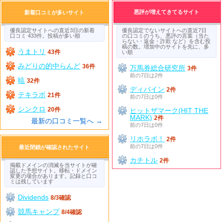
悪評が増えてきてるサイト
新着口コミが多いサイト
優良認定サイトへの直近3日の新着
優良認定でないサイトへの直近7日
口コミ 433件。投稿が多い順
の口コミのうち、悪評の言葉（当た
らない・返金・詐欺 など）を含む投
稿の数。増加中のサイトを先に、多
うまトリ
43件
い順
みどりの的中らんど
36件
万馬券総合研究所
3件
前の7日は2件
暁
32件
ディバイン
2件
テキラボ
21件
前の7日は0件
シンクロ
20件
ヒットザマーク(HIT THE
MARK)
2件
最新の口コミ一覧へ →
前の7日は0件
リホラボ！
2件
前の7日は0件
最近閉鎖が確認されたサイト
カチトル
2件
掲載ドメインの消滅を当サイトが確
認した予想サイト。移転・ドメイン
変更の場合があります。記録と口コ
ミは残しています
Dividends
8/3確認
競馬キャンプ
8/4確認