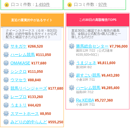
口コミ件数：
1,493件
口コミ件数：
97件
この30日の高額報告TOP5
直近の重賞的中があるサイト
クイーンステークス（ＧⅢ・8/2(日)
直近30日に確認できた報告の最高
札幌）の的中報告を当サイトが公式
額。金額は公式配当×購入口数と一
配当と確認できたのは10サイト
致したものだけ
サキガケ
勝馬総合センター
¥266,520
¥7,796,000
園田12R 7/22（公式3連単
ハーレム競馬
¥155,920×50口）
¥111,050
うまジェネ
OMAKASE
¥6,811,600
¥177,680
新潟5R 8/2
シンクロ
¥111,050
超すごい競馬
¥6,443,280
ウマセラ
小倉10R 7/11
¥88,840
ハーレム競馬
競馬リベンジャーズ
¥6,285,400
¥177,680
福島6R 7/12
レープロ
¥133,260
Re:KEIBA
¥5,727,360
うまトリ
小倉10R 7/11
¥44,420
スマートホース
¥8,950
みどりの的中らんど
¥555,250