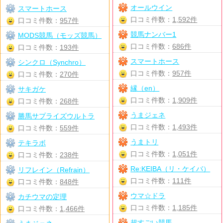
オールウイン
スマートホース
口コミ件数：
1,592件
口コミ件数：
957件
競馬ナンバー1
MODS競馬（モッズ競馬）
口コミ件数：
686件
口コミ件数：
193件
スマートホース
シンクロ（Synchro）
口コミ件数：
957件
口コミ件数：
270件
縁（en）
サキガケ
口コミ件数：
1,909件
口コミ件数：
268件
うまジェネ
勝馬サプライズウルトラ
口コミ件数：
1,493件
口コミ件数：
559件
うまトリ
テキラボ
口コミ件数：
1,051件
口コミ件数：
238件
Re:KEIBA（リ・ケイバ）
リフレイン（Refrain）
口コミ件数：
111件
口コミ件数：
848件
ウマ☆ドラ
カチウマの定理
口コミ件数：
1,185件
口コミ件数：
1,466件
超すごい競馬