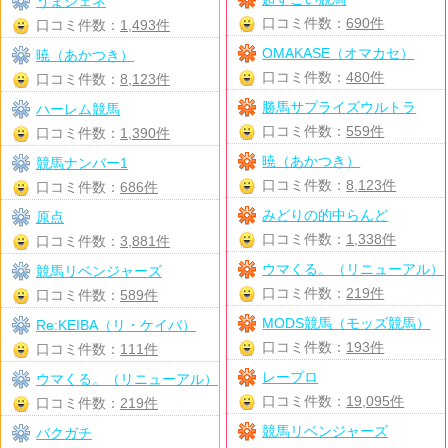
うまジェネ
口コミ件数：
690件
口コミ件数：
1,493件
OMAKASE（オマカセ）
暁（あかつき）
口コミ件数：
480件
口コミ件数：
8,123件
勝馬サプライズウルトラ
ハーレム競馬
口コミ件数：
559件
口コミ件数：
1,390件
暁（あかつき）
競馬ナンバー1
口コミ件数：
8,123件
口コミ件数：
686件
みどりの的中らんど
原点
口コミ件数：
1,338件
口コミ件数：
3,881件
ウマくる。（リニューアル）
競馬リベンジャーズ
口コミ件数：
219件
口コミ件数：
589件
MODS競馬（モッズ競馬）
Re:KEIBA（リ・ケイバ）
口コミ件数：
193件
口コミ件数：
111件
レープロ
ウマくる。（リニューアル）
口コミ件数：
19,095件
口コミ件数：
219件
競馬リベンジャーズ
バクガチ