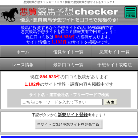
悪質競馬予想チェッカー！口コミ情報で悪質競馬予想サイトをチェック！
競馬に投資するなら予想サイトの活用が効率的です。
悪質競馬予想サイトを口コミ情報共有で回避しよう！
854,923件
現在口コミ数は
の投稿があります。
1,102件
サイト情報は
のサイトを掲載中です。
ホーム
優良サイト一覧
悪質サイト一覧
レース情報
最新口コミ一覧
予想サイト攻略法
現在:
854,923件
の口コミ投稿があります
1,102件
のサイト情報・調査内容も掲載中です
サイト名・運営会社名・フリーワードで検索
新規サイト登録
下記ボタンから
出来ます！