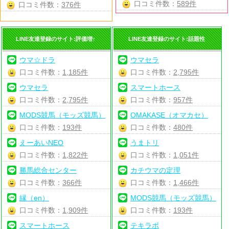
口コミ件数：
589件
口コミ件数：
376件
LINE友達登録のサイト:評価増↑
LINE友達登録のサイト:話題性
ウマ☆ドラ
ウマセラ
口コミ件数：
1,185件
口コミ件数：
2,795件
ウマセラ
スマートホース
口コミ件数：
2,795件
口コミ件数：
957件
MODS競馬（モッズ競馬）
OMAKASE（オマカセ）
口コミ件数：
193件
口コミ件数：
480件
えーあいNEO
うまトリ
口コミ件数：
1,822件
口コミ件数：
1,051件
勝馬総合センター
カチウマの定理
口コミ件数：
366件
口コミ件数：
1,466件
縁（en）
MODS競馬（モッズ競馬）
口コミ件数：
1,909件
口コミ件数：
193件
スマートホース
テキラボ