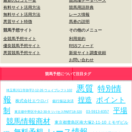
最新の口コミ一覧
競馬場データベース
有料サイト活用方法
競馬用語辞典
無料サイト活用方法
レース情報
悪質サイト特徴
馬券の説明
競馬予想サイト
その他のメニュー
全競馬予想サイト
利用規約
優良競馬予想サイト
RSSフィード
悪質競馬予想サイト
新規サイト調査依頼
お問い合わせ
競馬予想について注目タグ
悪質
特別情
埼玉県川口市弥平2-12-26 ウェイブレフト102
報
捏造
ポイント
株式会社エウロパ
銀行振込決済
制
平場
03-5913-8357
東京都中野区中央2-30-9 ツバセスPART18-320
競馬情報商材
東京都豊島区南大塚2-11-10 ミモザビル
レース情報
無料予想