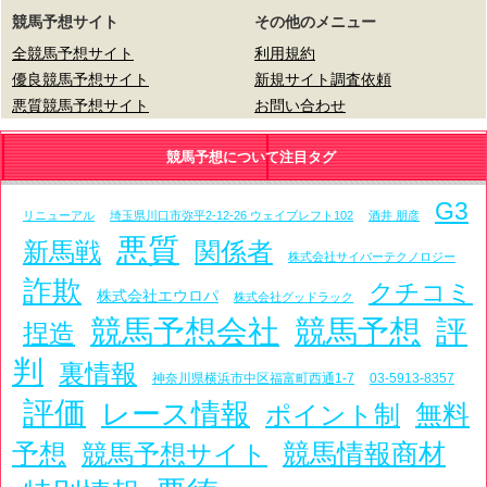
競馬予想サイト
その他のメニュー
全競馬予想サイト
利用規約
優良競馬予想サイト
新規サイト調査依頼
悪質競馬予想サイト
お問い合わせ
競馬予想について注目タグ
G3
リニューアル
埼玉県川口市弥平2-12-26 ウェイブレフト102
酒井 朋彦
悪質
新馬戦
関係者
株式会社サイバーテクノロジー
詐欺
クチコミ
株式会社エウロパ
株式会社グッドラック
競馬予想会社
競馬予想
評
捏造
判
裏情報
神奈川県横浜市中区福富町西通1-7
03-5913-8357
評価
レース情報
ポイント制
無料
競馬情報商材
予想
競馬予想サイト