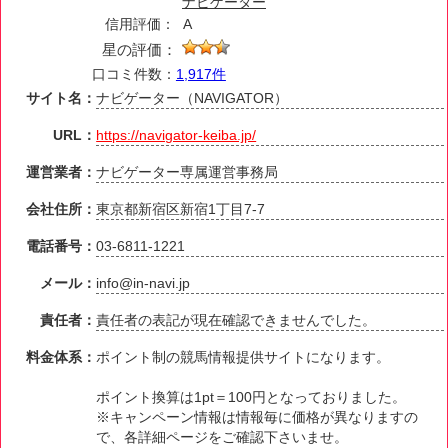
ナビゲーター
信用評価：
A
星の評価：
口コミ件数：
1,917件
サイト名：
ナビゲーター（NAVIGATOR）
URL：
https://navigator-keiba.jp/
運営業者：
ナビゲーター専属運営事務局
会社住所：
東京都新宿区新宿1丁目7-7
電話番号：
03-6811-1221
メール：
info@in-navi.jp
責任者：
責任者の表記が現在確認できませんでした。
料金体系：
ポイント制の競馬情報提供サイトになります。
ポイント換算は1pt＝100円となっておりました。
※キャンペーン情報は情報毎に価格が異なりますの
で、各詳細ページをご確認下さいませ。