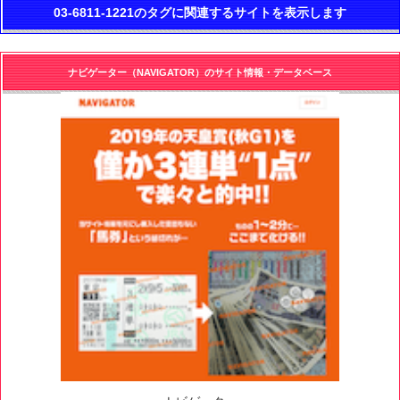
03-6811-1221のタグに関連するサイトを表示します
ナビゲーター（NAVIGATOR）のサイト情報・データベース