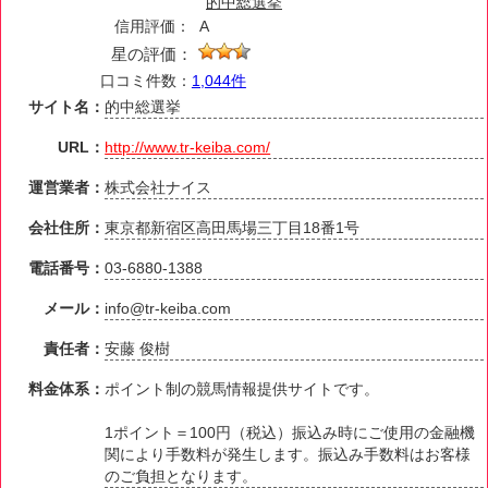
的中総選挙
信用評価：
A
星の評価：
口コミ件数：
1,044件
サイト名：
的中総選挙
URL：
http://www.tr-keiba.com/
運営業者：
株式会社ナイス
会社住所：
東京都新宿区高田馬場三丁目18番1号
電話番号：
03-6880-1388
メール：
info@tr-keiba.com
責任者：
安藤 俊樹
料金体系：
ポイント制の競馬情報提供サイトです。
1ポイント＝100円（税込）振込み時にご使用の金融機
関により手数料が発生します。振込み手数料はお客様
のご負担となります。