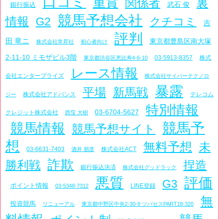
口コミ
重賞
関係者
裏
武石 俊
銀行振込
競馬予想会社
情報
G2
クチコミ
吉
評判
田 竜ニ
東京都豊島区南大塚
株式会社常昇社
初心者向け
2-11-10 ミモザビル3階
03-5913-8357
株式
東京都渋谷区恵比寿4-6-10
レース情報
会社エンタープライズ
株式会社サイバーテクノロ
暴露
平場
新馬戦
株式会社アドバンス
テレコム
ジー
特別情報
03-6704-5627
クレジット株式会社
西窪 大樹
競馬予
競馬情報
競馬予想サイト
想
無料予想
未
03-6631-7403
株式会社ACT
酒井 朋彦
詐欺
勝利戦
捏造
銀行振込決済
株式会社グッドラック
悪質
評価
G3
ポイント情報
LINE登録
03-5348-7312
無
投資競馬
リニューアル
東京都中野区中央2-30-9 ツバセスPART18-320