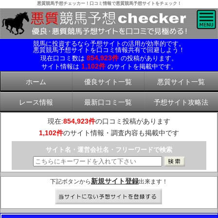
悪質競馬予想チェッカー！口コミ情報で悪質競馬予想サイトをチェック！
競馬に投資するなら予想サイトの活用が効率的です。
悪質競馬予想サイトを口コミ情報共有で回避しよう！
854,923件
現在口コミ数は
の投稿があります。
1,102件
サイト情報は
のサイトを掲載中です。
ホーム
優良サイト一覧
悪質サイト一覧
レース情報
最新口コミ一覧
予想サイト攻略法
現在:
854,923件
の口コミ投稿があります
1,102件
のサイト情報・調査内容も掲載中です
サイト名・運営会社名・フリーワードで検索
新規サイト登録
下記ボタンから
出来ます！