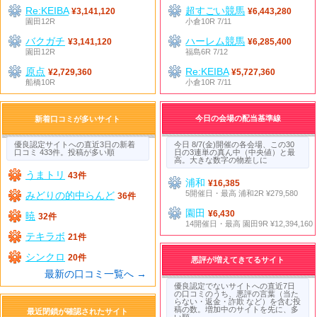
Re:KEIBA
超すごい競馬
¥3,141,120
¥6,443,280
園田12R
小倉10R 7/11
バクガチ
ハーレム競馬
¥3,141,120
¥6,285,400
園田12R
福島6R 7/12
原点
Re:KEIBA
¥2,729,360
¥5,727,360
船橋10R
小倉10R 7/11
今日の会場の配当基準線
新着口コミが多いサイト
優良認定サイトへの直近3日の新着
今日 8/7(金)開催の各会場、この30
口コミ 433件。投稿が多い順
日の3連単の真ん中（中央値）と最
高。大きな数字の物差しに
うまトリ
43件
浦和
¥16,385
5開催日・最高 浦和2R ¥279,580
みどりの的中らんど
36件
園田
¥6,430
暁
32件
14開催日・最高 園田9R ¥12,394,160
テキラボ
21件
シンクロ
20件
悪評が増えてきてるサイト
最新の口コミ一覧へ →
優良認定でないサイトへの直近7日
の口コミのうち、悪評の言葉（当た
らない・返金・詐欺 など）を含む投
稿の数。増加中のサイトを先に、多
最近閉鎖が確認されたサイト
い順