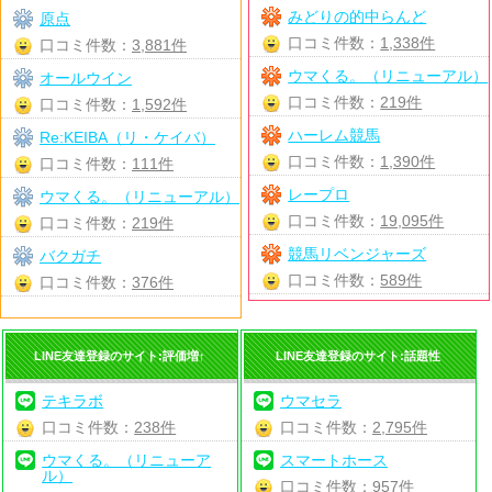
みどりの的中らんど
原点
口コミ件数：
1,338件
口コミ件数：
3,881件
ウマくる。（リニューアル）
オールウイン
口コミ件数：
219件
口コミ件数：
1,592件
ハーレム競馬
Re:KEIBA（リ・ケイバ）
口コミ件数：
1,390件
口コミ件数：
111件
レープロ
ウマくる。（リニューアル）
口コミ件数：
19,095件
口コミ件数：
219件
競馬リベンジャーズ
バクガチ
口コミ件数：
589件
口コミ件数：
376件
LINE友達登録のサイト:評価増↑
LINE友達登録のサイト:話題性
テキラボ
ウマセラ
口コミ件数：
238件
口コミ件数：
2,795件
ウマくる。（リニューア
スマートホース
ル）
口コミ件数：
957件