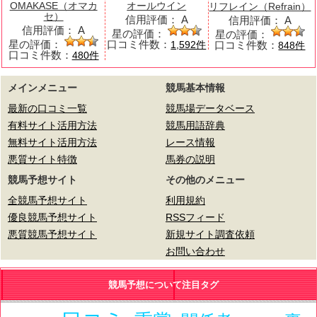
OMAKASE（オマカ
オールウイン
リフレイン（Refrain）
セ）
信用評価：
A
信用評価：
A
信用評価：
A
星の評価：
星の評価：
星の評価：
口コミ件数：
口コミ件数：
1,592件
848件
口コミ件数：
480件
メインメニュー
競馬基本情報
最新の口コミ一覧
競馬場データベース
有料サイト活用方法
競馬用語辞典
無料サイト活用方法
レース情報
悪質サイト特徴
馬券の説明
競馬予想サイト
その他のメニュー
全競馬予想サイト
利用規約
優良競馬予想サイト
RSSフィード
悪質競馬予想サイト
新規サイト調査依頼
お問い合わせ
競馬予想について注目タグ