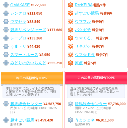
OMAKASE
Re:KEIBA
¥177,680
報告9件
シンクロ
超すごい競馬
¥111,050
報告9件
ウマセラ
ウマフル
¥88,840
報告9件
競馬リベンジャーズ
バクガチ
¥177,680
報告8件
レープロ
ウマくる。
¥133,260
報告7件
うまトリ
サキガケ
¥44,420
報告7件
スマートホース
ウマ☆ドラ
¥8,950
報告7件
みどりの的中らんど
原点
¥555,250
報告5件
この30日の高額報告TOP5
昨日の高額報告TOP5
昨日 8/6(木)に当サイトが公式配当
直近30日に確認できた報告の最高
と確認できた報告を金額順で。同額
額。金額は公式配当×購入口数と一
は同じレースの報告です
致したものだけ
勝馬総合センター
勝馬総合センター
¥4,587,750
¥7,796,000
門別6R（公式3連単 ¥183,510×25
園田12R 7/22（公式3連単
口）
¥155,920×50口）
超すごい競馬
うまジェネ
¥3,459,420
¥6,811,600
船橋11R
新潟5R 8/2