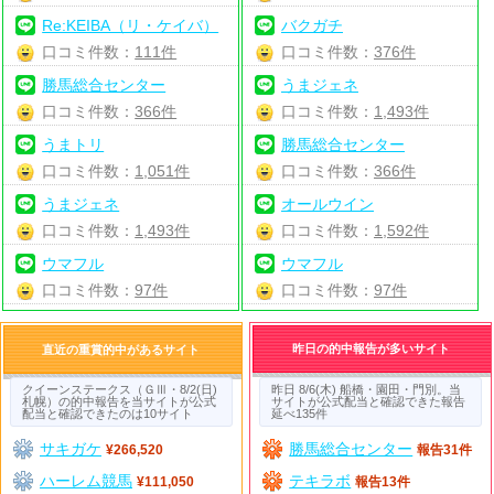
Re:KEIBA（リ・ケイバ）
バクガチ
口コミ件数：
111件
口コミ件数：
376件
勝馬総合センター
うまジェネ
口コミ件数：
366件
口コミ件数：
1,493件
うまトリ
勝馬総合センター
口コミ件数：
1,051件
口コミ件数：
366件
うまジェネ
オールウイン
口コミ件数：
1,493件
口コミ件数：
1,592件
ウマフル
ウマフル
口コミ件数：
97件
口コミ件数：
97件
昨日の的中報告が多いサイト
直近の重賞的中があるサイト
クイーンステークス（ＧⅢ・8/2(日)
昨日 8/6(木) 船橋・園田・門別。当
札幌）の的中報告を当サイトが公式
サイトが公式配当と確認できた報告
配当と確認できたのは10サイト
延べ135件
サキガケ
勝馬総合センター
¥266,520
報告31件
ハーレム競馬
テキラボ
¥111,050
報告13件