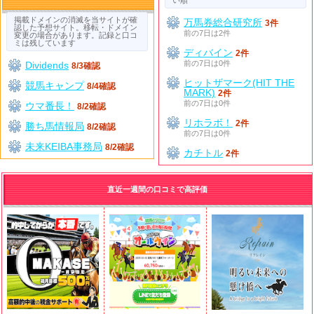
掲載ドメインの消滅を当サイトが確
万馬券総合研究所
3件
認した予想サイト。移転・ドメイン
前の7日は2件
変更の場合があります。記録と口コ
ミは残しています
ディバイン
2件
前の7日は0件
Dividends
8/3確認
ヒットザマーク(HIT THE
競馬キャンプ
8/4確認
MARK)
2件
前の7日は0件
ウマ番長！
8/2確認
リホラボ！
2件
勝ち馬情報局
8/2確認
前の7日は0件
未来KEIBA事務局
8/2確認
カチトル
2件
直近一週間の口コミで高評価