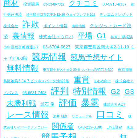
商材
クチコミ
投資競馬
03-5913-8357
銀
03-5348-7312
行振込決済
テレコムクレジット
埼玉県川口市弥平2-12-26 ウェイブレフト102
詐欺
クレジットカード決
ポイント情報
株式会社
有料情報
裏情報
平場
G1
済
株式会社エウロパ
神奈川県横浜
03-6704-5627
東京都豊島区南大塚2-11-10 ミ
市中区福富町西通1-7
競馬情報
競馬予想サイト
モザビル3階
無料情報
東京都豊
東京都中野区中央2-30-9 ツバセスPART18-320
重賞
島区池袋3-34-7 ビジネスパーク池袋2階
株式会社ア
初心者向け
評判
特別情報
G2
G3
ドバンス
03-6631-7403
評価
暴露
未勝利戦
武石 俊
株式会社ACT
口コミ
レース情報
酒井 朋彦
リニューアル
株
関係者
048-229-3108
LINE登録
式会社サイバーテクノロジー
東京
競馬予想
無