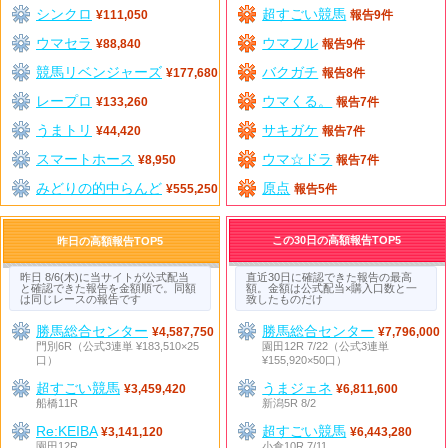
シンクロ
超すごい競馬
¥111,050
報告9件
ウマセラ
ウマフル
¥88,840
報告9件
競馬リベンジャーズ
バクガチ
¥177,680
報告8件
レープロ
ウマくる。
¥133,260
報告7件
うまトリ
サキガケ
¥44,420
報告7件
スマートホース
ウマ☆ドラ
¥8,950
報告7件
みどりの的中らんど
原点
¥555,250
報告5件
この30日の高額報告TOP5
昨日の高額報告TOP5
昨日 8/6(木)に当サイトが公式配当
直近30日に確認できた報告の最高
と確認できた報告を金額順で。同額
額。金額は公式配当×購入口数と一
は同じレースの報告です
致したものだけ
勝馬総合センター
勝馬総合センター
¥4,587,750
¥7,796,000
門別6R（公式3連単 ¥183,510×25
園田12R 7/22（公式3連単
口）
¥155,920×50口）
超すごい競馬
うまジェネ
¥3,459,420
¥6,811,600
船橋11R
新潟5R 8/2
Re:KEIBA
超すごい競馬
¥3,141,120
¥6,443,280
園田12R
小倉10R 7/11