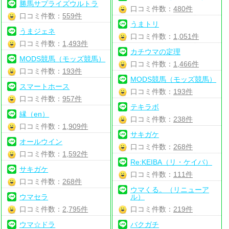
勝馬サプライズウルトラ
口コミ件数：
480件
口コミ件数：
559件
うまトリ
うまジェネ
口コミ件数：
1,051件
口コミ件数：
1,493件
カチウマの定理
MODS競馬（モッズ競馬）
口コミ件数：
1,466件
口コミ件数：
193件
MODS競馬（モッズ競馬）
スマートホース
口コミ件数：
193件
口コミ件数：
957件
テキラボ
縁（en）
口コミ件数：
238件
口コミ件数：
1,909件
サキガケ
オールウイン
口コミ件数：
268件
口コミ件数：
1,592件
Re:KEIBA（リ・ケイバ）
サキガケ
口コミ件数：
111件
口コミ件数：
268件
ウマくる。（リニューア
ウマセラ
ル）
口コミ件数：
2,795件
口コミ件数：
219件
ウマ☆ドラ
バクガチ