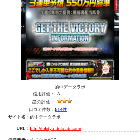
的中データラボ
信用評価：
A
星の評価：
口コミ件数：
514件
サイト名：
的中データラボ
URL：
http://tekityu-detalab.com/
運営業者：
株式会社ACE