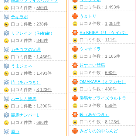
勝馬サプライズウルトラ
口コミ件数：
1,493件
口コミ件数：
559件
うまトリ
テキラボ
口コミ件数：
1,051件
口コミ件数：
238件
Re:KEIBA（リ・ケイバ）
リフレイン（Refrain）
口コミ件数：
111件
口コミ件数：
848件
ウマ☆ドラ
カチウマの定理
口コミ件数：
1,185件
口コミ件数：
1,466件
超すごい競馬
うまジェネ
口コミ件数：
690件
口コミ件数：
1,493件
OMAKASE（オマカセ）
暁（あかつき）
口コミ件数：
480件
口コミ件数：
8,123件
勝馬サプライズウルトラ
ハーレム競馬
口コミ件数：
559件
口コミ件数：
1,390件
暁（あかつき）
競馬ナンバー1
口コミ件数：
8,123件
口コミ件数：
686件
みどりの的中らんど
原点