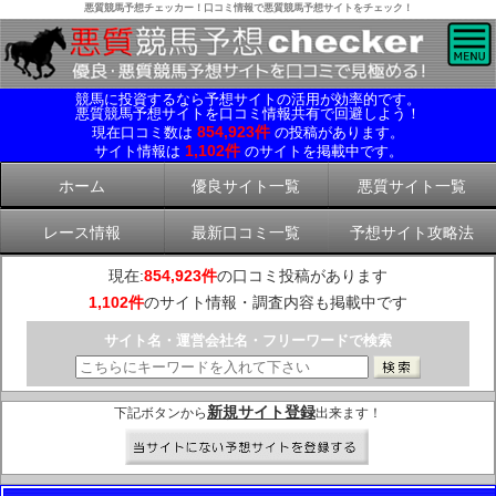
悪質競馬予想チェッカー！口コミ情報で悪質競馬予想サイトをチェック！
競馬に投資するなら予想サイトの活用が効率的です。
悪質競馬予想サイトを口コミ情報共有で回避しよう！
854,923件
現在口コミ数は
の投稿があります。
1,102件
サイト情報は
のサイトを掲載中です。
ホーム
優良サイト一覧
悪質サイト一覧
レース情報
最新口コミ一覧
予想サイト攻略法
現在:
854,923件
の口コミ投稿があります
1,102件
のサイト情報・調査内容も掲載中です
サイト名・運営会社名・フリーワードで検索
新規サイト登録
下記ボタンから
出来ます！