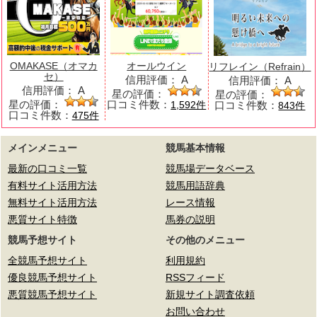
OMAKASE（オマカ
オールウイン
リフレイン（Refrain）
セ）
信用評価：
A
信用評価：
A
信用評価：
A
星の評価：
星の評価：
星の評価：
口コミ件数：
口コミ件数：
1,592件
843件
口コミ件数：
475件
メインメニュー
競馬基本情報
最新の口コミ一覧
競馬場データベース
有料サイト活用方法
競馬用語辞典
無料サイト活用方法
レース情報
悪質サイト特徴
馬券の説明
競馬予想サイト
その他のメニュー
全競馬予想サイト
利用規約
優良競馬予想サイト
RSSフィード
悪質競馬予想サイト
新規サイト調査依頼
お問い合わせ