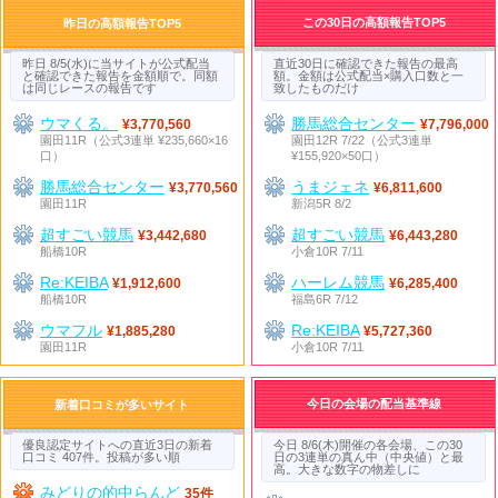
この30日の高額報告TOP5
昨日の高額報告TOP5
昨日 8/5(水)に当サイトが公式配当
直近30日に確認できた報告の最高
と確認できた報告を金額順で。同額
額。金額は公式配当×購入口数と一
は同じレースの報告です
致したものだけ
ウマくる。
勝馬総合センター
¥3,770,560
¥7,796,000
園田11R（公式3連単 ¥235,660×16
園田12R 7/22（公式3連単
口）
¥155,920×50口）
勝馬総合センター
うまジェネ
¥3,770,560
¥6,811,600
園田11R
新潟5R 8/2
超すごい競馬
超すごい競馬
¥3,442,680
¥6,443,280
船橋10R
小倉10R 7/11
Re:KEIBA
ハーレム競馬
¥1,912,600
¥6,285,400
船橋10R
福島6R 7/12
ウマフル
Re:KEIBA
¥1,885,280
¥5,727,360
園田11R
小倉10R 7/11
今日の会場の配当基準線
新着口コミが多いサイト
優良認定サイトへの直近3日の新着
今日 8/6(木)開催の各会場、この30
口コミ 407件。投稿が多い順
日の3連単の真ん中（中央値）と最
高。大きな数字の物差しに
みどりの的中らんど
35件