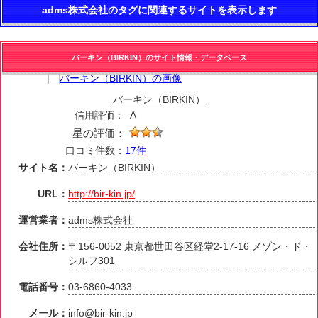
adms株式会社のタグに関連するサイトを表示します
バーキン（BIRKIN）のサイト情報・データベース
バーキン（BIRKIN）
信用評価：
A
星の評価：
口コミ件数：
17件
サイト名：
バーキン（BIRKIN）
URL：
http://bir-kin.jp/
運営業者：
adms株式会社
会社住所：
〒156-0052 東京都世田谷区経堂2-17-16 メゾン・ド・
シルフ301
電話番号：
03-6860-4033
メール：
info@bir-kin.jp