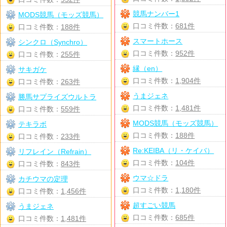
競馬ナンバー1
MODS競馬（モッズ競馬）
口コミ件数：
681件
口コミ件数：
188件
スマートホース
シンクロ（Synchro）
口コミ件数：
952件
口コミ件数：
255件
縁（en）
サキガケ
口コミ件数：
1,904件
口コミ件数：
263件
うまジェネ
勝馬サプライズウルトラ
口コミ件数：
1,481件
口コミ件数：
559件
MODS競馬（モッズ競馬）
テキラボ
口コミ件数：
188件
口コミ件数：
233件
Re:KEIBA（リ・ケイバ）
リフレイン（Refrain）
口コミ件数：
104件
口コミ件数：
843件
ウマ☆ドラ
カチウマの定理
口コミ件数：
1,180件
口コミ件数：
1,456件
超すごい競馬
うまジェネ
口コミ件数：
685件
口コミ件数：
1,481件