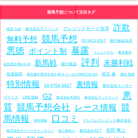
競馬予想について注目タグ
詐欺
クレジットカード決済
株式会社アドバンス
西窪 大樹
競馬予想
無料予想
03-5913-8357
銀行振込決済
悪徳
暴露
ポイント制
リニューアル
東京都渋
評判
新馬戦
未勝利戦
銀行振込
谷区恵比寿4-6-10
武石 俊
投資競馬
東京都中野区中央2-30-9 ツバセスPART18-320
酒井 朋彦
特別情報
裏情報
03-6704-5627
株式会社エンター
悪
G2
プライズ
LINE登録
株式会社常昇社
株式会社グッドラック
質
競馬予想会社
レース情報
競
口コミ
馬情報
テレコムクレジット株式会社
有料情報
吉田 竜ニ
株式会社ACT
株式会社サイバーテクノロジー
初心者向け