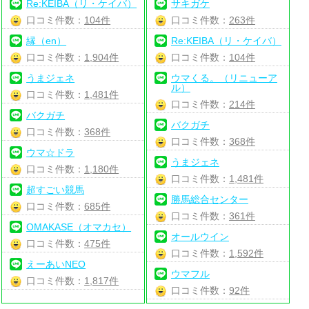
Re:KEIBA（リ・ケイバ）
サキガケ
口コミ件数：
104件
口コミ件数：
263件
縁（en）
Re:KEIBA（リ・ケイバ）
口コミ件数：
1,904件
口コミ件数：
104件
うまジェネ
ウマくる。（リニューア
ル）
口コミ件数：
1,481件
口コミ件数：
214件
バクガチ
バクガチ
口コミ件数：
368件
口コミ件数：
368件
ウマ☆ドラ
うまジェネ
口コミ件数：
1,180件
口コミ件数：
1,481件
超すごい競馬
勝馬総合センター
口コミ件数：
685件
口コミ件数：
361件
OMAKASE（オマカセ）
オールウイン
口コミ件数：
475件
口コミ件数：
1,592件
えーあいNEO
ウマフル
口コミ件数：
1,817件
口コミ件数：
92件