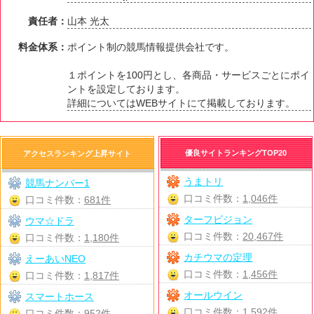
責任者：
山本 光太
料金体系：
ポイント制の競馬情報提供会社です。
１ポイントを100円とし、各商品・サービスごとにポイ
ントを設定しております。
詳細についてはWEBサイトにて掲載しております。
優良サイトランキングTOP20
アクセスランキング上昇サイト
うまトリ
競馬ナンバー1
口コミ件数：
1,046件
口コミ件数：
681件
ターフビジョン
ウマ☆ドラ
口コミ件数：
20,467件
口コミ件数：
1,180件
カチウマの定理
えーあいNEO
口コミ件数：
1,456件
口コミ件数：
1,817件
オールウイン
スマートホース
口コミ件数：
1,592件
口コミ件数：
952件