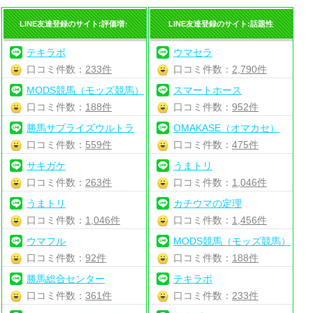
LINE友達登録のサイト:評価増↑
LINE友達登録のサイト:話題性
テキラボ
ウマセラ
口コミ件数：
233件
口コミ件数：
2,790件
MODS競馬（モッズ競馬）
スマートホース
口コミ件数：
188件
口コミ件数：
952件
勝馬サプライズウルトラ
OMAKASE（オマカセ）
口コミ件数：
559件
口コミ件数：
475件
サキガケ
うまトリ
口コミ件数：
263件
口コミ件数：
1,046件
うまトリ
カチウマの定理
口コミ件数：
1,046件
口コミ件数：
1,456件
ウマフル
MODS競馬（モッズ競馬）
口コミ件数：
92件
口コミ件数：
188件
勝馬総合センター
テキラボ
口コミ件数：
361件
口コミ件数：
233件