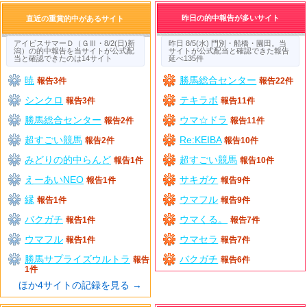
昨日の的中報告が多いサイト
直近の重賞的中があるサイト
アイビスサマーＤ（ＧⅢ・8/2(日)新
昨日 8/5(水) 門別・船橋・園田。当
潟）の的中報告を当サイトが公式配
サイトが公式配当と確認できた報告
当と確認できたのは14サイト
延べ135件
暁
勝馬総合センター
報告3件
報告22件
シンクロ
テキラボ
報告3件
報告11件
勝馬総合センター
ウマ☆ドラ
報告2件
報告11件
超すごい競馬
Re:KEIBA
報告2件
報告10件
みどりの的中らんど
超すごい競馬
報告1件
報告10件
えーあいNEO
サキガケ
報告1件
報告9件
縁
ウマフル
報告1件
報告9件
バクガチ
ウマくる。
報告1件
報告7件
ウマフル
ウマセラ
報告1件
報告7件
勝馬サプライズウルトラ
バクガチ
報告
報告6件
1件
ほか4サイトの記録を見る →