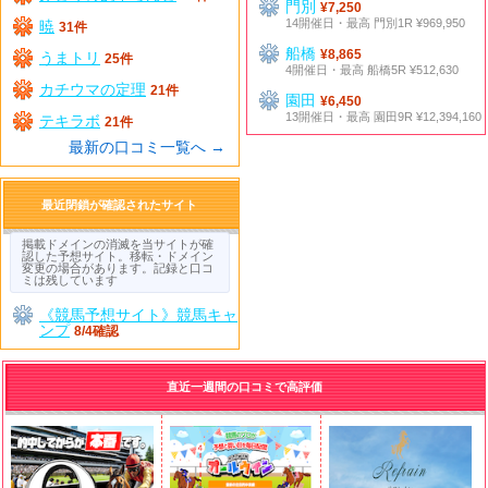
門別
¥7,250
14開催日・最高 門別1R ¥969,950
暁
31件
船橋
¥8,865
うまトリ
25件
4開催日・最高 船橋5R ¥512,630
カチウマの定理
21件
園田
¥6,450
13開催日・最高 園田9R ¥12,394,160
テキラボ
21件
最新の口コミ一覧へ →
最近閉鎖が確認されたサイト
掲載ドメインの消滅を当サイトが確
認した予想サイト。移転・ドメイン
変更の場合があります。記録と口コ
ミは残しています
《競馬予想サイト》競馬キャ
ンプ
8/4確認
直近一週間の口コミで高評価