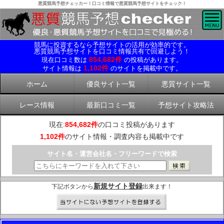
悪質競馬予想チェッカー！口コミ情報で悪質競馬予想サイトをチェック！
競馬に投資するなら予想サイトの活用が効率的です。
悪質競馬予想サイトを口コミ情報共有で回避しよう！
854,682件
現在口コミ数は
の投稿があります。
1,102件
サイト情報は
のサイトを掲載中です。
ホーム
優良サイト一覧
悪質サイト一覧
レース情報
最新口コミ一覧
予想サイト攻略法
現在:
854,682件
の口コミ投稿があります
1,102件
のサイト情報・調査内容も掲載中です
サイト名・運営会社名・フリーワードで検索
新規サイト登録
下記ボタンから
出来ます！