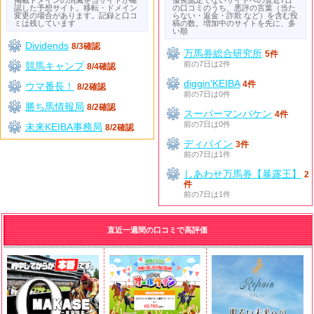
認した予想サイト。移転・ドメイン
の口コミのうち、悪評の言葉（当た
変更の場合があります。記録と口コ
らない・返金・詐欺 など）を含む投
ミは残しています
稿の数。増加中のサイトを先に、多
い順
Dividends
8/3確認
万馬券総合研究所
5件
前の7日は2件
競馬キャンプ
8/4確認
diggin'KEIBA
4件
ウマ番長！
8/2確認
前の7日は0件
勝ち馬情報局
8/2確認
スーパーマンバケン
4件
前の7日は0件
未来KEIBA事務局
8/2確認
ディバイン
3件
前の7日は1件
しあわせ万馬券【暴露王】
2
件
前の7日は1件
直近一週間の口コミで高評価