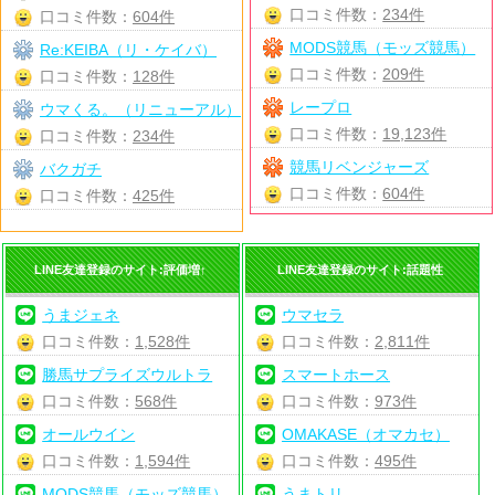
口コミ件数：
234件
口コミ件数：
604件
MODS競馬（モッズ競馬）
Re:KEIBA（リ・ケイバ）
口コミ件数：
209件
口コミ件数：
128件
レープロ
ウマくる。（リニューアル）
口コミ件数：
19,123件
口コミ件数：
234件
競馬リベンジャーズ
バクガチ
口コミ件数：
604件
口コミ件数：
425件
LINE友達登録のサイト:評価増↑
LINE友達登録のサイト:話題性
うまジェネ
ウマセラ
口コミ件数：
1,528件
口コミ件数：
2,811件
勝馬サプライズウルトラ
スマートホース
口コミ件数：
568件
口コミ件数：
973件
オールウイン
OMAKASE（オマカセ）
口コミ件数：
1,594件
口コミ件数：
495件
MODS競馬（モッズ競馬）
うまトリ