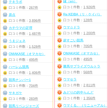
縁（en）
テキラボ
口コミ件数：
1,926件
口コミ件数：
267件
Re:KEIBA（リ・ケイバ）
原点
口コミ件数：
128件
口コミ件数：
3,896件
ウマ☆ドラ
カチウマの定理
口コミ件数：
1,200件
口コミ件数：
1,487件
超すごい競馬
うまジェネ
口コミ件数：
705件
口コミ件数：
1,528件
OMAKASE（オマカセ）
OMAKASE（オマカセ）
口コミ件数：
495件
口コミ件数：
495件
勝馬サプライズウルトラ
ハーレム競馬
口コミ件数：
568件
口コミ件数：
1,406件
ウマセラ
競馬ナンバー1
口コミ件数：
2,811件
口コミ件数：
704件
みどりの的中らんど
サキガケ
口コミ件数：
1,356件
口コミ件数：
283件
ウマくる。（リニューアル）
競馬リベンジャーズ