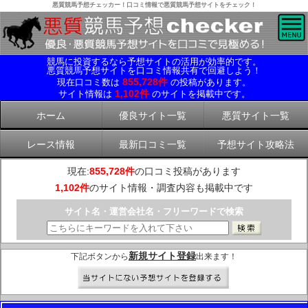
悪質競馬予想チェッカー！口コミ情報で悪質競馬予想サイトをチェック！
競馬に投資するなら予想サイトの活用が効率的です。
悪質競馬予想サイトを口コミ情報共有で回避しよう！
855,728件
現在口コミ数は
の投稿があります。
1,102件
サイト情報は
のサイトを掲載中です。
ホーム
優良サイト一覧
悪質サイト一覧
レース情報
最新口コミ一覧
予想サイト攻略法
現在:
855,728件
の口コミ投稿があります
1,102件
のサイト情報・調査内容も掲載中です
サイト名・運営会社名・フリーワードで検索
新規サイト登録
下記ボタンから
出来ます！