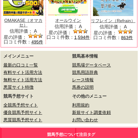
OMAKASE（オマカ
オールウイン
リフレイン（Refrain）
セ）
信用評価：
A
信用評価：
A
信用評価：
A
星の評価：
星の評価：
星の評価：
口コミ件数：
口コミ件数：
1,594件
863件
口コミ件数：
495件
メインメニュー
競馬基本情報
最新の口コミ一覧
競馬場データベース
有料サイト活用方法
競馬用語辞典
無料サイト活用方法
レース情報
悪質サイト特徴
馬券の説明
競馬予想サイト
その他のメニュー
全競馬予想サイト
利用規約
優良競馬予想サイト
新規サイト調査依頼
悪質競馬予想サイト
お問い合わせ
競馬予想について注目タグ