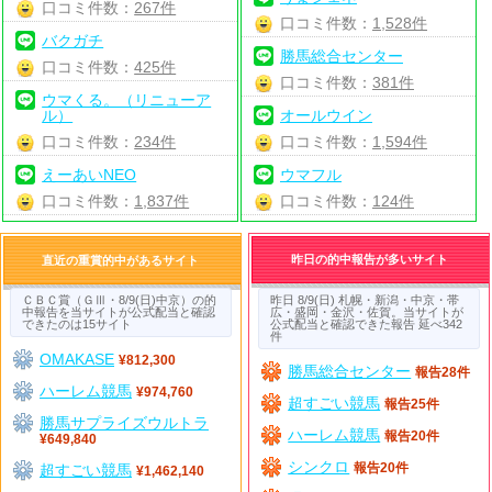
口コミ件数：
267件
口コミ件数：
1,528件
バクガチ
勝馬総合センター
口コミ件数：
425件
口コミ件数：
381件
ウマくる。（リニューア
ル）
オールウイン
口コミ件数：
234件
口コミ件数：
1,594件
えーあいNEO
ウマフル
口コミ件数：
1,837件
口コミ件数：
124件
昨日の的中報告が多いサイト
直近の重賞的中があるサイト
ＣＢＣ賞（ＧⅢ・8/9(日)中京）の的
昨日 8/9(日) 札幌・新潟・中京・帯
中報告を当サイトが公式配当と確認
広・盛岡・金沢・佐賀。当サイトが
できたのは15サイト
公式配当と確認できた報告 延べ342
件
OMAKASE
¥812,300
勝馬総合センター
報告28件
ハーレム競馬
¥974,760
超すごい競馬
報告25件
勝馬サプライズウルトラ
ハーレム競馬
報告20件
¥649,840
シンクロ
超すごい競馬
報告20件
¥1,462,140