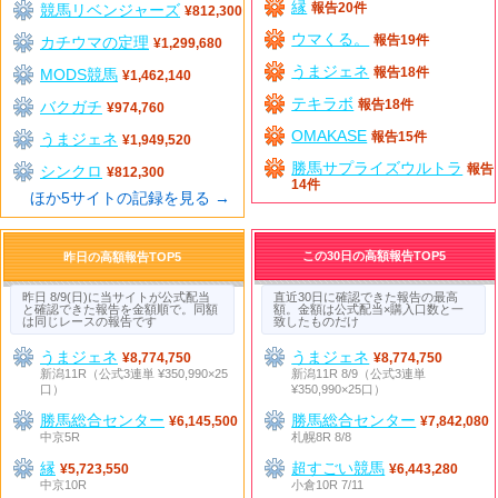
縁
競馬リベンジャーズ
報告20件
¥812,300
ウマくる。
カチウマの定理
報告19件
¥1,299,680
うまジェネ
MODS競馬
報告18件
¥1,462,140
テキラボ
バクガチ
報告18件
¥974,760
OMAKASE
うまジェネ
報告15件
¥1,949,520
勝馬サプライズウルトラ
シンクロ
報告
¥812,300
14件
ほか5サイトの記録を見る →
この30日の高額報告TOP5
昨日の高額報告TOP5
昨日 8/9(日)に当サイトが公式配当
直近30日に確認できた報告の最高
と確認できた報告を金額順で。同額
額。金額は公式配当×購入口数と一
は同じレースの報告です
致したものだけ
うまジェネ
うまジェネ
¥8,774,750
¥8,774,750
新潟11R（公式3連単 ¥350,990×25
新潟11R 8/9（公式3連単
口）
¥350,990×25口）
勝馬総合センター
勝馬総合センター
¥6,145,500
¥7,842,080
中京5R
札幌8R 8/8
縁
超すごい競馬
¥5,723,550
¥6,443,280
中京10R
小倉10R 7/11