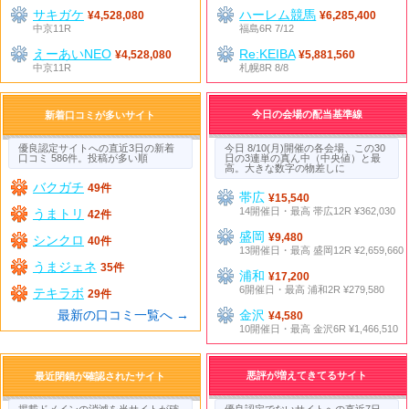
サキガケ
ハーレム競馬
¥4,528,080
¥6,285,400
中京11R
福島6R 7/12
えーあいNEO
Re:KEIBA
¥4,528,080
¥5,881,560
中京11R
札幌8R 8/8
今日の会場の配当基準線
新着口コミが多いサイト
優良認定サイトへの直近3日の新着
今日 8/10(月)開催の各会場、この30
口コミ 586件。投稿が多い順
日の3連単の真ん中（中央値）と最
高。大きな数字の物差しに
バクガチ
49件
帯広
¥15,540
14開催日・最高 帯広12R ¥362,030
うまトリ
42件
盛岡
¥9,480
シンクロ
40件
13開催日・最高 盛岡12R ¥2,659,660
うまジェネ
35件
浦和
¥17,200
6開催日・最高 浦和2R ¥279,580
テキラボ
29件
最新の口コミ一覧へ →
金沢
¥4,580
10開催日・最高 金沢6R ¥1,466,510
悪評が増えてきてるサイト
最近閉鎖が確認されたサイト
掲載ドメインの消滅を当サイトが確
優良認定でないサイトへの直近7日