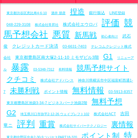
捏造
銀行振込
LINE登録
東京都渋谷区恵比寿4-6-10
酒井 朋彦
評価
競
株式会社エウロパ
048-229-3108
株式会社常昇社
馬予想会社
悪質
新馬戦
武石
初心者向け
クレジットカード決済
俊
03-6631-7403
テレコムクレジット株式
G1
東京都豊島区南大塚2-11-10 ミモザビル3階
会社
リニューア
暴露
競馬予想サイト
ル
03-5348-7312
有料情報
クチコミ
株式会社アドバンス
神奈川県横浜市中区福富町西通1-
無料情報
未勝利戦
ポイント情報
7
03-5913-8357
無料予想
東京都豊島区池袋3-34-7 ビジネスパーク池袋2階
G2
吉田
株式会社ACT
埼玉県川口市弥平2-12-26 ウェイブレフト102
評判
重賞
裏情報
竜ニ
株式会社サイバーテクノロジー
特
ポイント制
東京都中野区中央2-30-9 ツバセスPART18-320