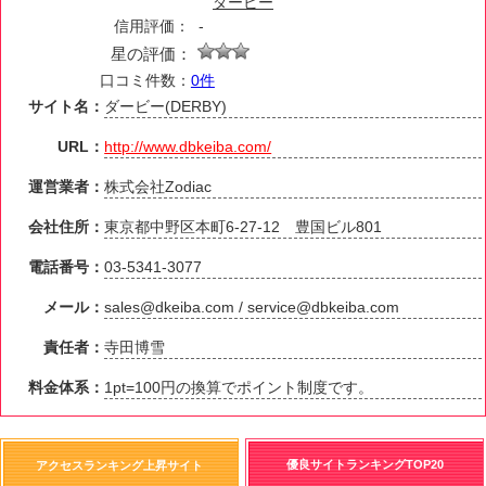
ダービー
信用評価：
-
星の評価：
口コミ件数：
0件
サイト名：
ダービー(DERBY)
URL：
http://www.dbkeiba.com/
運営業者：
株式会社Zodiac
会社住所：
東京都中野区本町6-27-12 豊国ビル801
電話番号：
03-5341-3077
メール：
sales@dkeiba.com / service@dbkeiba.com
責任者：
寺田博雪
料金体系：
1pt=100円の換算でポイント制度です。
優良サイトランキングTOP20
アクセスランキング上昇サイト