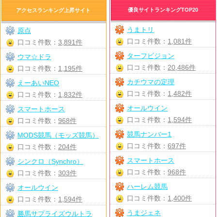
優良サイトランキングTOP20
アクセスランキング上昇サイト
うまトリ
原点
口コミ件数：
1,081件
口コミ件数：
3,891件
ターフビジョン
ウマ☆ドラ
口コミ件数：
20,486件
口コミ件数：
1,195件
カチウマの定理
えーあいNEO
口コミ件数：
1,482件
口コミ件数：
1,832件
オールウイン
スマートホース
口コミ件数：
1,594件
口コミ件数：
968件
競馬ナンバー1
MODS競馬（モッズ競馬）
口コミ件数：
697件
口コミ件数：
204件
スマートホース
シンクロ（Synchro）
口コミ件数：
968件
口コミ件数：
303件
ハーレム競馬
オールウイン
口コミ件数：
1,400件
口コミ件数：
1,594件
うまジェネ
勝馬サプライズウルトラ