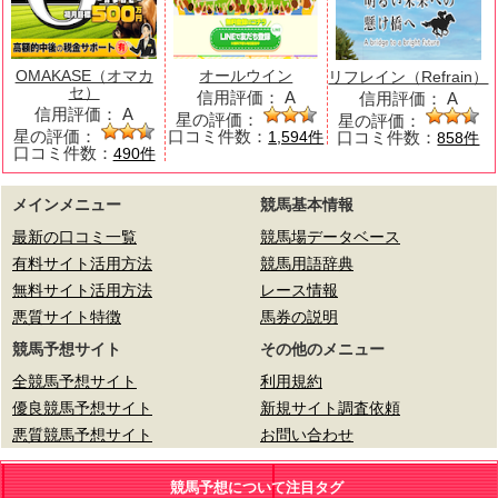
OMAKASE（オマカ
オールウイン
リフレイン（Refrain）
セ）
信用評価：
A
信用評価：
A
信用評価：
A
星の評価：
星の評価：
星の評価：
口コミ件数：
口コミ件数：
1,594件
858件
口コミ件数：
490件
メインメニュー
競馬基本情報
最新の口コミ一覧
競馬場データベース
有料サイト活用方法
競馬用語辞典
無料サイト活用方法
レース情報
悪質サイト特徴
馬券の説明
競馬予想サイト
その他のメニュー
全競馬予想サイト
利用規約
優良競馬予想サイト
新規サイト調査依頼
悪質競馬予想サイト
お問い合わせ
競馬予想について注目タグ