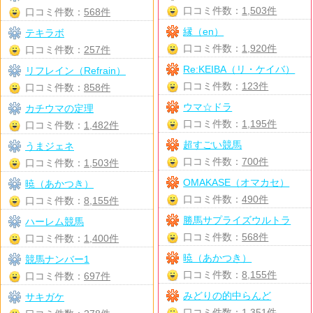
口コミ件数：
1,503件
口コミ件数：
568件
縁（en）
テキラボ
口コミ件数：
1,920件
口コミ件数：
257件
Re:KEIBA（リ・ケイバ）
リフレイン（Refrain）
口コミ件数：
123件
口コミ件数：
858件
ウマ☆ドラ
カチウマの定理
口コミ件数：
1,195件
口コミ件数：
1,482件
超すごい競馬
うまジェネ
口コミ件数：
700件
口コミ件数：
1,503件
OMAKASE（オマカセ）
暁（あかつき）
口コミ件数：
490件
口コミ件数：
8,155件
勝馬サプライズウルトラ
ハーレム競馬
口コミ件数：
568件
口コミ件数：
1,400件
暁（あかつき）
競馬ナンバー1
口コミ件数：
8,155件
口コミ件数：
697件
みどりの的中らんど
サキガケ
口コミ件数：
1,351件