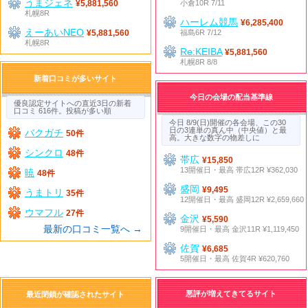
うまジェネ
小倉10R 7/11
¥5,881,560
札幌8R
ハーレム競馬
¥6,285,400
えーあいNEO
福島6R 7/12
¥5,881,560
札幌8R
Re:KEIBA
¥5,881,560
札幌8R 8/8
新着口コミが多いサイト
今日の会場の配当基準線
優良認定サイトへの直近3日の新着
口コミ 616件。投稿が多い順
今日 8/9(日)開催の各会場、この30
日の3連単の真ん中（中央値）と最
バクガチ
50件
高。大きな数字の物差しに
シンクロ
48件
帯広
¥15,850
13開催日・最高 帯広12R ¥362,030
暁
48件
盛岡
¥9,495
うまトリ
35件
12開催日・最高 盛岡12R ¥2,659,660
ウマフル
27件
金沢
¥5,590
最新の口コミ一覧へ →
9開催日・最高 金沢11R ¥1,119,450
佐賀
¥6,685
5開催日・最高 佐賀4R ¥620,760
悪評が増えてきてるサイト
最近閉鎖が確認されたサイト