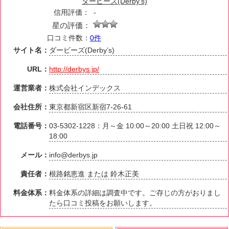
ダービーズ(Derby's)
信用評価：
-
星の評価：
口コミ件数：
0件
サイト名：
ダービーズ(Derby’s)
URL：
http://derbys.jp/
運営業者：
株式会社インデックス
会社住所：
東京都新宿区新宿7-26-61
電話番号：
03-5302-1228：月～金 10:00～20:00 土日祝 12:00～
18:00
メール：
info@derbys.jp
責任者：
根路銘恵進 または 鈴木正美
料金体系：
料金体系の詳細は調査中です。ご存じの方がおりまし
たら口コミ投稿をお願いします。