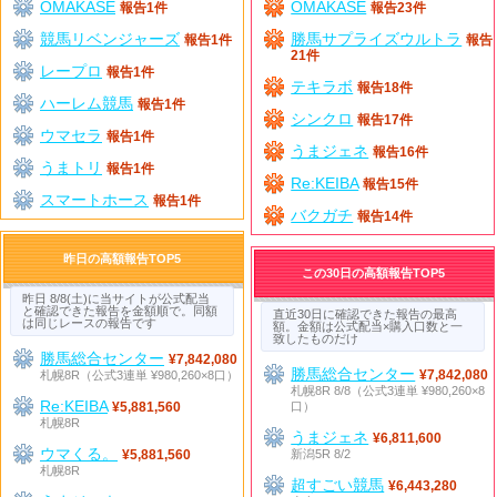
OMAKASE
OMAKASE
報告1件
報告23件
競馬リベンジャーズ
勝馬サプライズウルトラ
報告1件
報告
21件
レープロ
報告1件
テキラボ
報告18件
ハーレム競馬
報告1件
シンクロ
報告17件
ウマセラ
報告1件
うまジェネ
報告16件
うまトリ
報告1件
Re:KEIBA
報告15件
スマートホース
報告1件
バクガチ
報告14件
昨日の高額報告TOP5
この30日の高額報告TOP5
昨日 8/8(土)に当サイトが公式配当
と確認できた報告を金額順で。同額
直近30日に確認できた報告の最高
は同じレースの報告です
額。金額は公式配当×購入口数と一
致したものだけ
勝馬総合センター
¥7,842,080
勝馬総合センター
札幌8R（公式3連単 ¥980,260×8口）
¥7,842,080
札幌8R 8/8（公式3連単 ¥980,260×8
Re:KEIBA
口）
¥5,881,560
札幌8R
うまジェネ
¥6,811,600
ウマくる。
新潟5R 8/2
¥5,881,560
札幌8R
超すごい競馬
¥6,443,280