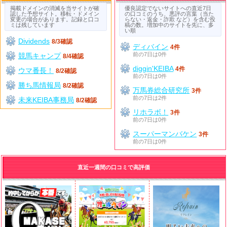
掲載ドメインの消滅を当サイトが確
優良認定でないサイトへの直近7日
認した予想サイト。移転・ドメイン
の口コミのうち、悪評の言葉（当た
変更の場合があります。記録と口コ
らない・返金・詐欺 など）を含む投
ミは残しています
稿の数。増加中のサイトを先に、多
い順
Dividends
8/3確認
ディバイン
4件
前の7日は0件
競馬キャンプ
8/4確認
diggin'KEIBA
4件
ウマ番長！
8/2確認
前の7日は0件
勝ち馬情報局
8/2確認
万馬券総合研究所
3件
前の7日は2件
未来KEIBA事務局
8/2確認
リホラボ！
3件
前の7日は0件
スーパーマンバケン
3件
前の7日は0件
直近一週間の口コミで高評価