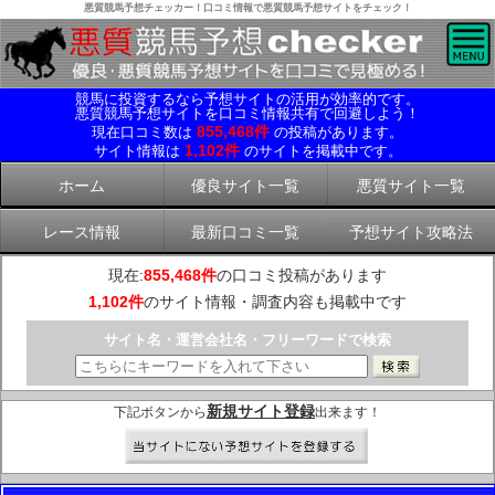
悪質競馬予想チェッカー！口コミ情報で悪質競馬予想サイトをチェック！
競馬に投資するなら予想サイトの活用が効率的です。
悪質競馬予想サイトを口コミ情報共有で回避しよう！
855,468件
現在口コミ数は
の投稿があります。
1,102件
サイト情報は
のサイトを掲載中です。
ホーム
優良サイト一覧
悪質サイト一覧
レース情報
最新口コミ一覧
予想サイト攻略法
現在:
855,468件
の口コミ投稿があります
1,102件
のサイト情報・調査内容も掲載中です
サイト名・運営会社名・フリーワードで検索
新規サイト登録
下記ボタンから
出来ます！