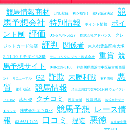
競
競馬情報商材
LINE登録
銀行振込決済
初心者向け
馬予想会社
特別情報
ポイ
ポイント情報
評価
ント制
クレ
03-6704-5627
株式会社アドバンス
評判
関係者
ジットカード決済
東京都豊島区南大塚
重賞
競
2-11-10 ミモザビル3階
テレコムクレジット株式会社
馬予想サイト
048-229-3108
神奈川県横浜市中区福富町西通
悪
詐欺
未勝利戦
G2
1-7
リニューアル
有料情報
質
競馬情報
銀行振込
埼玉県川口市弥平2-12-26 ウェイブレ
クチコミ
武石 俊
投資競馬
フト102
西窪 大樹
株式会社グッ
競馬予想
レース情
株式会社エウロパ
ドラック
口コミ
悪徳
報
捏造
03-6631-7403
東京都中野