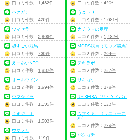
口コミ件数：
1,482件
口コミ件数：
490件
バクガチ
うまトリ
口コミ件数：
420件
口コミ件数：
1,081件
ウマセラ
カチウマの定理
口コミ件数：
2,806件
口コミ件数：
1,482件
超すごい競馬
MODS競馬（モッズ競馬）
口コミ件数：
700件
口コミ件数：
204件
えーあいNEO
テキラボ
口コミ件数：
1,832件
口コミ件数：
257件
オールウイン
サキガケ
口コミ件数：
1,594件
口コミ件数：
278件
ウマ☆ドラ
Re:KEIBA（リ・ケイバ）
口コミ件数：
1,195件
口コミ件数：
123件
うまジェネ
ウマくる。（リニューア
ル）
口コミ件数：
1,503件
口コミ件数：
229件
ウマフル
バクガチ
口コミ件数：
119件