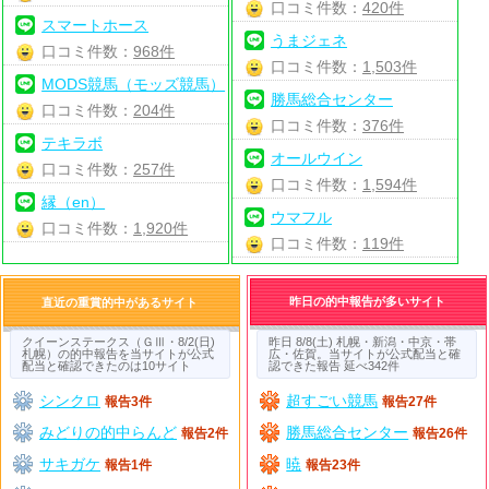
口コミ件数：
420件
スマートホース
うまジェネ
口コミ件数：
968件
口コミ件数：
1,503件
MODS競馬（モッズ競馬）
勝馬総合センター
口コミ件数：
204件
口コミ件数：
376件
テキラボ
オールウイン
口コミ件数：
257件
口コミ件数：
1,594件
縁（en）
ウマフル
口コミ件数：
1,920件
口コミ件数：
119件
昨日の的中報告が多いサイト
直近の重賞的中があるサイト
クイーンステークス（ＧⅢ・8/2(日)
昨日 8/8(土) 札幌・新潟・中京・帯
札幌）の的中報告を当サイトが公式
広・佐賀。当サイトが公式配当と確
配当と確認できたのは10サイト
認できた報告 延べ342件
シンクロ
超すごい競馬
報告3件
報告27件
みどりの的中らんど
勝馬総合センター
報告2件
報告26件
サキガケ
暁
報告1件
報告23件