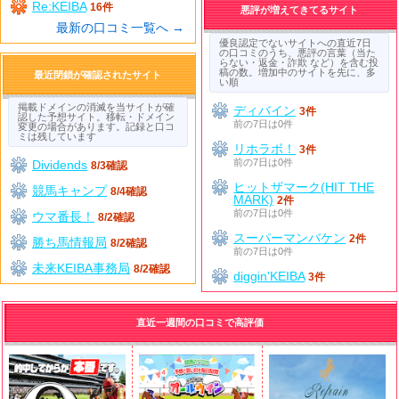
Re:KEIBA
16件
悪評が増えてきてるサイト
最新の口コミ一覧へ →
優良認定でないサイトへの直近7日
の口コミのうち、悪評の言葉（当た
らない・返金・詐欺 など）を含む投
稿の数。増加中のサイトを先に、多
最近閉鎖が確認されたサイト
い順
掲載ドメインの消滅を当サイトが確
ディバイン
3件
認した予想サイト。移転・ドメイン
前の7日は0件
変更の場合があります。記録と口コ
ミは残しています
リホラボ！
3件
前の7日は0件
Dividends
8/3確認
ヒットザマーク(HIT THE
競馬キャンプ
8/4確認
MARK)
2件
前の7日は0件
ウマ番長！
8/2確認
スーパーマンバケン
2件
勝ち馬情報局
8/2確認
前の7日は0件
未来KEIBA事務局
8/2確認
diggin'KEIBA
3件
直近一週間の口コミで高評価