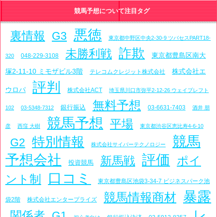
競馬予想について注目タグ
悪徳
裏情報
G3
東京都中野区中央2-30-9 ツバセスPART18-
詐欺
未勝利戦
東京都豊島区南大
048-229-3108
320
塚2-11-10 ミモザビル3階
株式会社エ
テレコムクレジット株式会社
評判
ウロパ
株式会社ACT
埼玉県川口市弥平2-12-26 ウェイブレフト
無料予想
銀行振込
03-6631-7403
102
03-5348-7312
酒井 朋
競馬予想
平場
彦
西窪 大樹
東京都渋谷区恵比寿4-6-10
競馬
特別情報
G2
株式会社サイバーテクノロジー
予想会社
評価
新馬戦
ポイ
投資競馬
口コミ
ント制
東京都豊島区池袋3-34-7 ビジネスパーク池
暴露
競馬情報商材
袋2階
株式会社エンタープライズ
レ
関係者
G1