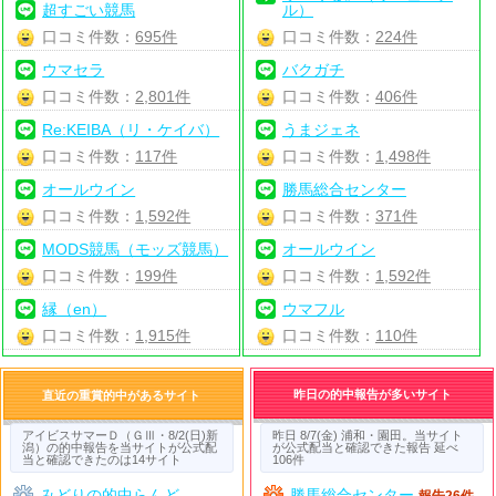
超すごい競馬
ル）
口コミ件数：
695件
口コミ件数：
224件
ウマセラ
バクガチ
口コミ件数：
2,801件
口コミ件数：
406件
Re:KEIBA（リ・ケイバ）
うまジェネ
口コミ件数：
117件
口コミ件数：
1,498件
オールウイン
勝馬総合センター
口コミ件数：
1,592件
口コミ件数：
371件
MODS競馬（モッズ競馬）
オールウイン
口コミ件数：
199件
口コミ件数：
1,592件
縁（en）
ウマフル
口コミ件数：
1,915件
口コミ件数：
110件
昨日の的中報告が多いサイト
直近の重賞的中があるサイト
アイビスサマーＤ（ＧⅢ・8/2(日)新
昨日 8/7(金) 浦和・園田。当サイト
潟）の的中報告を当サイトが公式配
が公式配当と確認できた報告 延べ
当と確認できたのは14サイト
106件
みどりの的中らんど
勝馬総合センター
報告26件