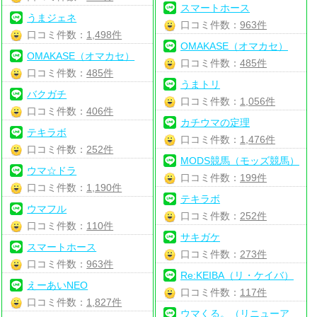
スマートホース
うまジェネ
口コミ件数：
963件
口コミ件数：
1,498件
OMAKASE（オマカセ）
OMAKASE（オマカセ）
口コミ件数：
485件
口コミ件数：
485件
うまトリ
バクガチ
口コミ件数：
1,056件
口コミ件数：
406件
カチウマの定理
テキラボ
口コミ件数：
1,476件
口コミ件数：
252件
MODS競馬（モッズ競馬）
ウマ☆ドラ
口コミ件数：
199件
口コミ件数：
1,190件
テキラボ
ウマフル
口コミ件数：
252件
口コミ件数：
110件
サキガケ
スマートホース
口コミ件数：
273件
口コミ件数：
963件
Re:KEIBA（リ・ケイバ）
えーあいNEO
口コミ件数：
117件
口コミ件数：
1,827件
ウマくる。（リニューア