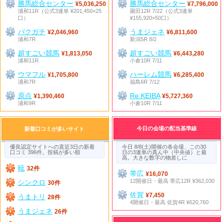
勝馬総合センター
勝馬総合センター
¥5,036,250
¥7,796,000
浦和11R（公式3連単 ¥201,450×25
園田12R 7/22（公式3連単
口）
¥155,920×50口）
バクガチ
うまジェネ
¥2,046,960
¥6,811,600
浦和7R
新潟5R 8/2
超すごい競馬
超すごい競馬
¥1,813,050
¥6,443,280
浦和11R
小倉10R 7/11
ウマフル
ハーレム競馬
¥1,705,800
¥6,285,400
浦和7R
福島6R 7/12
原点
Re:KEIBA
¥1,390,460
¥5,727,360
浦和9R
小倉10R 7/11
今日の会場の配当基準線
新着口コミが多いサイト
優良認定サイトへの直近3日の新着
今日 8/8(土)開催の各会場、この30
口コミ 396件。投稿が多い順
日の3連単の真ん中（中央値）と最
高。大きな数字の物差しに
暁
32件
帯広
¥16,070
12開催日・最高 帯広12R ¥362,030
シンクロ
30件
佐賀
¥7,450
うまトリ
28件
4開催日・最高 佐賀4R ¥620,760
うまジェネ
26件