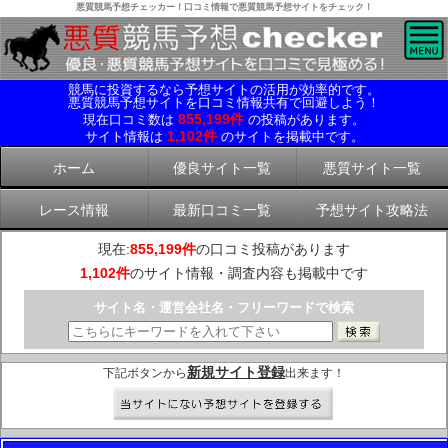
悪質競馬予想チェッカー！口コミ情報で悪質競馬予想サイトをチェック！
競馬に投資するなら予想サイトの活用が効率的です。
悪質競馬予想サイトを口コミ情報共有で回避しよう！
855,199件
現在口コミ数は
の投稿があります。
1,102件
サイト情報は
のサイトを掲載中です。
ホーム
優良サイト一覧
悪質サイト一覧
レース情報
最新口コミ一覧
予想サイト攻略法
現在:
855,199件
の口コミ投稿があります
1,102件
のサイト情報・調査内容も掲載中です
サイト名・運営会社名・フリーワードで検索
新規サイト登録
下記ボタンから
出来ます！