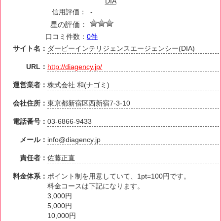
DIA
信用評価：
-
星の評価：
口コミ件数：
0件
サイト名：
ダービーインテリジェンスエージェンシー(DIA)
URL：
http://diagency.jp/
運営業者：
株式会社 和(ナゴミ)
会社住所：
東京都新宿区西新宿7-3-10
電話番号：
03-6866-9433
メール：
info@diagency.jp
責任者：
佐藤正直
料金体系：
ポイント制を用意していて、1pt=100円です。
料金コースは下記になります。
3,000円
5,000円
10,000円