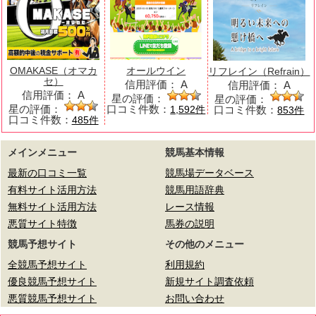
OMAKASE（オマカ
オールウイン
リフレイン（Refrain）
セ）
信用評価：
A
信用評価：
A
信用評価：
A
星の評価：
星の評価：
星の評価：
口コミ件数：
口コミ件数：
1,592件
853件
口コミ件数：
485件
メインメニュー
競馬基本情報
最新の口コミ一覧
競馬場データベース
有料サイト活用方法
競馬用語辞典
無料サイト活用方法
レース情報
悪質サイト特徴
馬券の説明
競馬予想サイト
その他のメニュー
全競馬予想サイト
利用規約
優良競馬予想サイト
新規サイト調査依頼
悪質競馬予想サイト
お問い合わせ