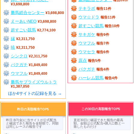
¥3,698,800
テキラボ
報告11件
勝馬総合センター
¥3,698,800
ウマ☆ドラ
報告11件
えーあいNEO
¥3,698,800
超すごい競馬
報告10件
超すごい競馬
¥2,774,100
サキガケ
報告9件
縁
¥2,311,750
ウマフル
報告7件
暁
¥2,311,750
ウマセラ
報告6件
シンクロ
¥2,311,750
原点
報告5件
バクガチ
¥1,849,400
バクガチ
報告4件
ウマフル
¥1,849,400
ハーレム競馬
報告4件
勝馬サプライズウルトラ
¥1,387,050
ほか4サイトの記録を見る →
この30日の高額報告TOP5
昨日の高額報告TOP5
昨日 8/7(金)に当サイトが公式配当
直近30日に確認できた報告の最高
と確認できた報告を金額順で。同額
額。金額は公式配当×購入口数と一
は同じレースの報告です
致したものだけ