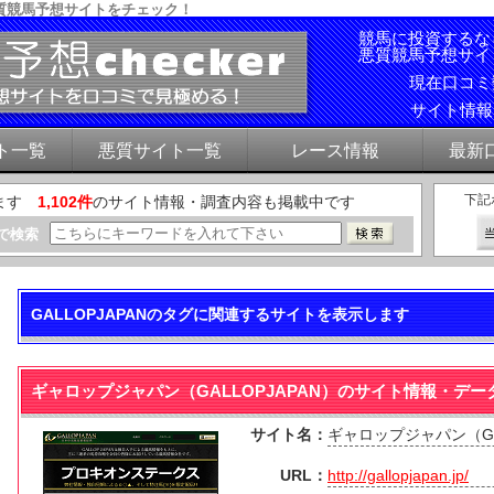
質競馬予想サイトをチェック！
競馬に投資するな
悪質競馬予想サイ
現在口コ
サイト情
ト一覧
悪質サイト一覧
レース情報
最新
下記
ます
1,102件
のサイト情報・調査内容も掲載中です
で検索
GALLOPJAPANのタグに関連するサイトを表示します
ギャロップジャパン（GALLOPJAPAN）のサイト情報・デー
サイト名：
ギャロップジャパン（GAL
URL：
http://gallopjapan.jp/