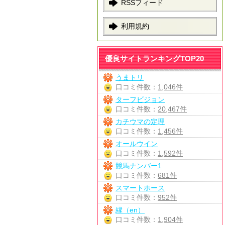
RSSフィード
利用規約
優良サイトランキングTOP20
うまトリ
口コミ件数：
1,046件
ターフビジョン
口コミ件数：
20,467件
カチウマの定理
口コミ件数：
1,456件
オールウイン
口コミ件数：
1,592件
競馬ナンバー1
口コミ件数：
681件
スマートホース
口コミ件数：
952件
縁（en）
口コミ件数：
1,904件