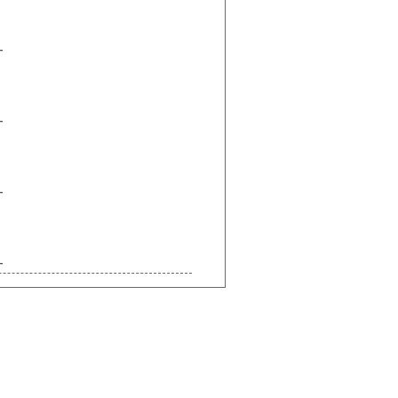
】
━
】
━
】
━
】
━