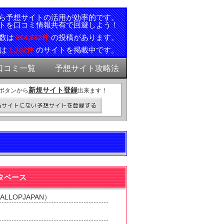
ら予想サイトの活用が効率的です。
トを口コミ情報共有で回避しよう！
ミ数は
の投稿があります。
854,682件
報は
のサイトを掲載中です。
1,102件
口コミ一覧
予想サイト攻略法
新規サイト登録
ボタンから
出来ます！
タベース
LOPJAPAN）