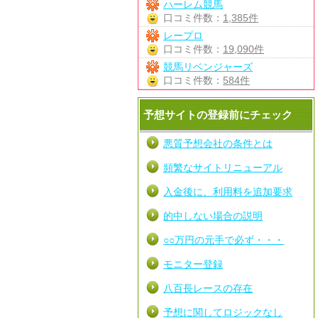
ハーレム競馬
口コミ件数：
1,385件
レープロ
口コミ件数：
19,090件
競馬リベンジャーズ
口コミ件数：
584件
予想サイトの登録前にチェック
悪質予想会社の条件とは
頻繁なサイトリニューアル
入金後に、利用料を追加要求
的中しない場合の説明
○○万円の元手で必ず・・・
モニター登録
八百長レースの存在
予想に関してロジックなし