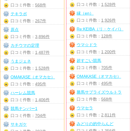
口コミ件数：
1,528件
口コミ件数：
568件
縁（en）
テキラボ
口コミ件数：
1,926件
口コミ件数：
267件
Re:KEIBA（リ・ケイバ）
原点
口コミ件数：
128件
口コミ件数：
3,896件
ウマ☆ドラ
カチウマの定理
口コミ件数：
1,200件
口コミ件数：
1,487件
超すごい競馬
うまジェネ
口コミ件数：
705件
口コミ件数：
1,528件
OMAKASE（オマカセ）
OMAKASE（オマカセ）
口コミ件数：
495件
口コミ件数：
495件
勝馬サプライズウルトラ
ハーレム競馬
口コミ件数：
568件
口コミ件数：
1,406件
ウマセラ
競馬ナンバー1
口コミ件数：
2,811件
口コミ件数：
704件
みどりの的中らんど
サキガケ
口コミ件数：
1,356件