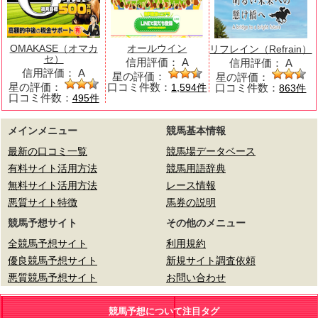
OMAKASE（オマカ
オールウイン
リフレイン（Refrain）
セ）
信用評価：
A
信用評価：
A
信用評価：
A
星の評価：
星の評価：
星の評価：
口コミ件数：
口コミ件数：
1,594件
863件
口コミ件数：
495件
メインメニュー
競馬基本情報
最新の口コミ一覧
競馬場データベース
有料サイト活用方法
競馬用語辞典
無料サイト活用方法
レース情報
悪質サイト特徴
馬券の説明
競馬予想サイト
その他のメニュー
全競馬予想サイト
利用規約
優良競馬予想サイト
新規サイト調査依頼
悪質競馬予想サイト
お問い合わせ
競馬予想について注目タグ