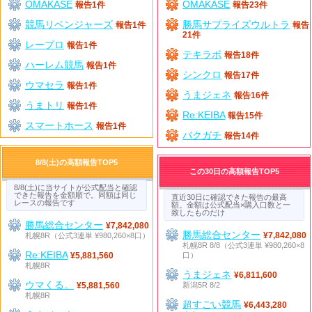
OMAKASE
OMAKASE
報告1件
報告23件
競馬リベンジャーズ
勝馬サプライズウルトラ
報告1件
報告
21件
レープロ
報告1件
テキラボ
報告18件
ハーレム競馬
報告1件
シンクロ
報告17件
ウマセラ
報告1件
うまジェネ
報告16件
うまトリ
報告1件
Re:KEIBA
報告15件
スマートホース
報告1件
バクガチ
報告14件
8/8(土)の高額報告TOP5
この30日の高額報告TOP5
8/8(土)に当サイトが公式配当と確認
できた報告を金額順で。同額は同じ
直近30日に確認できた報告の最高
レースの報告です
額。金額は公式配当×購入口数と一
致したものだけ
勝馬総合センター
¥7,842,080
勝馬総合センター
札幌8R（公式3連単 ¥980,260×8口）
¥7,842,080
札幌8R 8/8（公式3連単 ¥980,260×8
Re:KEIBA
口）
¥5,881,560
札幌8R
うまジェネ
¥6,811,600
ウマくる。
新潟5R 8/2
¥5,881,560
札幌8R
超すごい競馬
¥6,443,280