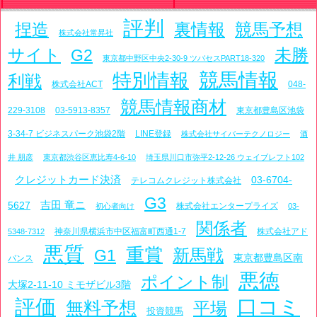
評判
捏造
裏情報
競馬予想
株式会社常昇社
サイト
未勝
G2
東京都中野区中央2-30-9 ツバセスPART18-320
特別情報
競馬情報
利戦
株式会社ACT
048-
競馬情報商材
229-3108
03-5913-8357
東京都豊島区池袋
3-34-7 ビジネスパーク池袋2階
LINE登録
株式会社サイバーテクノロジー
酒
井 朋彦
東京都渋谷区恵比寿4-6-10
埼玉県川口市弥平2-12-26 ウェイブレフト102
クレジットカード決済
03-6704-
テレコムクレジット株式会社
G3
吉田 竜ニ
5627
株式会社エンタープライズ
初心者向け
03-
関係者
神奈川県横浜市中区福富町西通1-7
株式会社アド
5348-7312
悪質
重賞
新馬戦
G1
東京都豊島区南
バンス
悪徳
ポイント制
大塚2-11-10 ミモザビル3階
評価
口コミ
無料予想
平場
投資競馬