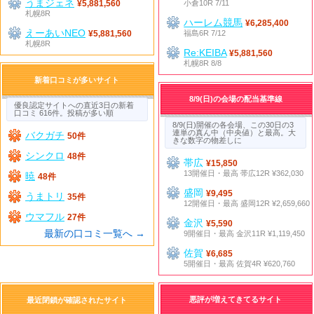
うまジェネ
小倉10R 7/11
¥5,881,560
札幌8R
ハーレム競馬
¥6,285,400
えーあいNEO
福島6R 7/12
¥5,881,560
札幌8R
Re:KEIBA
¥5,881,560
札幌8R 8/8
新着口コミが多いサイト
8/9(日)の会場の配当基準線
優良認定サイトへの直近3日の新着
口コミ 616件。投稿が多い順
8/9(日)開催の各会場、この30日の3
連単の真ん中（中央値）と最高。大
バクガチ
50件
きな数字の物差しに
シンクロ
48件
帯広
¥15,850
13開催日・最高 帯広12R ¥362,030
暁
48件
盛岡
¥9,495
うまトリ
35件
12開催日・最高 盛岡12R ¥2,659,660
ウマフル
27件
金沢
¥5,590
最新の口コミ一覧へ →
9開催日・最高 金沢11R ¥1,119,450
佐賀
¥6,685
5開催日・最高 佐賀4R ¥620,760
悪評が増えてきてるサイト
最近閉鎖が確認されたサイト