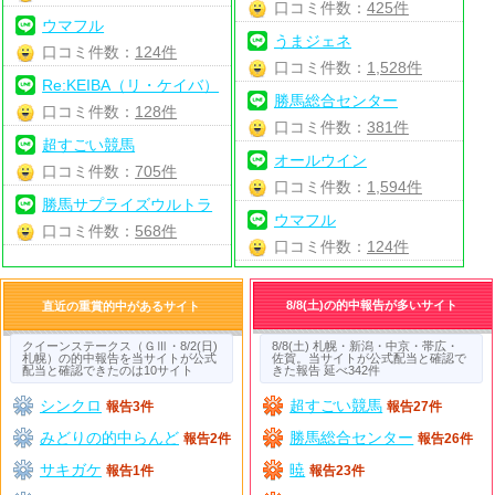
口コミ件数：
425件
ウマフル
うまジェネ
口コミ件数：
124件
口コミ件数：
1,528件
Re:KEIBA（リ・ケイバ）
勝馬総合センター
口コミ件数：
128件
口コミ件数：
381件
超すごい競馬
オールウイン
口コミ件数：
705件
口コミ件数：
1,594件
勝馬サプライズウルトラ
ウマフル
口コミ件数：
568件
口コミ件数：
124件
8/8(土)の的中報告が多いサイト
直近の重賞的中があるサイト
クイーンステークス（ＧⅢ・8/2(日)
8/8(土) 札幌・新潟・中京・帯広・
札幌）の的中報告を当サイトが公式
佐賀。当サイトが公式配当と確認で
配当と確認できたのは10サイト
きた報告 延べ342件
シンクロ
超すごい競馬
報告3件
報告27件
みどりの的中らんど
勝馬総合センター
報告2件
報告26件
サキガケ
暁
報告1件
報告23件