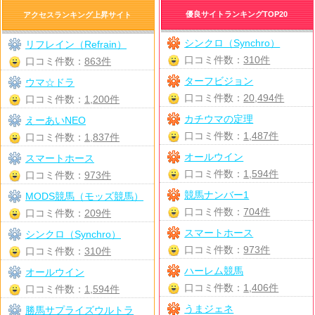
優良サイトランキングTOP20
アクセスランキング上昇サイト
シンクロ（Synchro）
リフレイン（Refrain）
口コミ件数：
310件
口コミ件数：
863件
ターフビジョン
ウマ☆ドラ
口コミ件数：
20,494件
口コミ件数：
1,200件
カチウマの定理
えーあいNEO
口コミ件数：
1,487件
口コミ件数：
1,837件
オールウイン
スマートホース
口コミ件数：
1,594件
口コミ件数：
973件
競馬ナンバー1
MODS競馬（モッズ競馬）
口コミ件数：
704件
口コミ件数：
209件
スマートホース
シンクロ（Synchro）
口コミ件数：
973件
口コミ件数：
310件
ハーレム競馬
オールウイン
口コミ件数：
1,406件
口コミ件数：
1,594件
うまジェネ
勝馬サプライズウルトラ