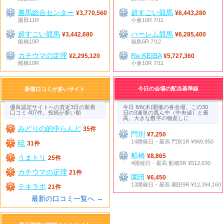
勝馬総合センター
超すごい競馬
¥3,770,560
¥6,443,280
園田11R
小倉10R 7/11
超すごい競馬
ハーレム競馬
¥3,442,680
¥6,285,400
船橋10R
福島6R 7/12
カチウマの定理
Re:KEIBA
¥2,295,120
¥5,727,360
船橋10R
小倉10R 7/11
今日の会場の配当基準線
新着口コミが多いサイト
優良認定サイトへの直近3日の新着
今日 8/6(木)開催の各会場、この30
口コミ 407件。投稿が多い順
日の3連単の真ん中（中央値）と最
高。大きな数字の物差しに
みどりの的中らんど
35件
門別
¥7,250
14開催日・最高 門別1R ¥969,950
暁
31件
船橋
¥8,865
うまトリ
25件
4開催日・最高 船橋5R ¥512,630
カチウマの定理
21件
園田
¥6,450
13開催日・最高 園田9R ¥12,394,160
テキラボ
21件
最新の口コミ一覧へ →