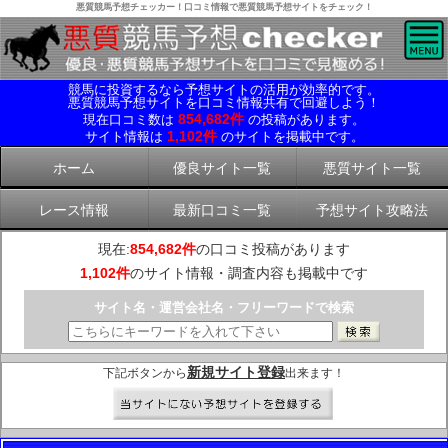
悪質競馬予想チェッカー！口コミ情報で悪質競馬予想サイトをチェック！
競馬に投資するなら予想サイトの活用が効率的です。
悪質競馬予想サイトを口コミ情報共有で回避しよう！
854,682件
現在口コミ数は
の投稿があります。
1,102件
サイト情報は
のサイトを掲載中です。
ホーム
優良サイト一覧
悪質サイト一覧
レース情報
最新口コミ一覧
予想サイト攻略法
現在:
854,682件
の口コミ投稿があります
1,102件
のサイト情報・調査内容も掲載中です
サイト名・運営会社名・フリーワードで検索
新規サイト登録
下記ボタンから
出来ます！