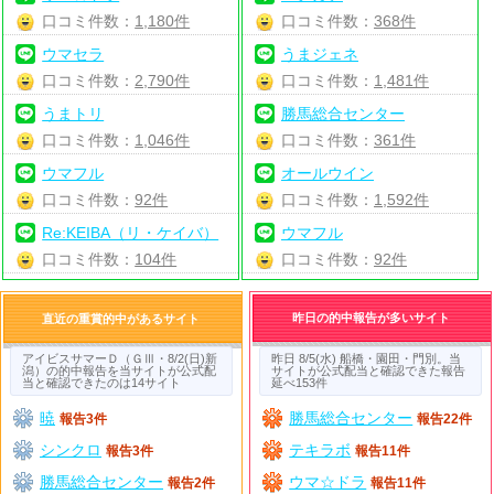
口コミ件数：
1,180件
口コミ件数：
368件
ウマセラ
うまジェネ
口コミ件数：
2,790件
口コミ件数：
1,481件
うまトリ
勝馬総合センター
口コミ件数：
1,046件
口コミ件数：
361件
ウマフル
オールウイン
口コミ件数：
92件
口コミ件数：
1,592件
Re:KEIBA（リ・ケイバ）
ウマフル
口コミ件数：
104件
口コミ件数：
92件
昨日の的中報告が多いサイト
直近の重賞的中があるサイト
アイビスサマーＤ（ＧⅢ・8/2(日)新
昨日 8/5(水) 船橋・園田・門別。当
潟）の的中報告を当サイトが公式配
サイトが公式配当と確認できた報告
当と確認できたのは14サイト
延べ153件
暁
勝馬総合センター
報告3件
報告22件
シンクロ
テキラボ
報告3件
報告11件
勝馬総合センター
ウマ☆ドラ
報告2件
報告11件