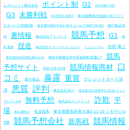
ポイント制
G2
ムクレジット株式会社
03-5348-7312
未勝利戦
G3
03-5913-8357
東京都豊島区池袋3-34-7 ビジ
ネスパーク池袋2階
銀行振込決
東京都中野区中央2-30-9 ツバセスPART18-320
競馬予想
裏情報
G1
済
株式会社アドバンス
酒
捏造
吉田 竜ニ
井 朋彦
株式会社サイバーテクノロジー
リニューアル
競馬
神奈川県横浜市中区福富町西通1-7
東京都渋谷区恵比寿4-6-10
口
競馬情報商材
予想サイト
048-229-3108
コミ
暴露
重賞
クレジットカード決
銀行振込
悪質
評判
済
株式会社ACT
埼玉県川口市弥平2-12-26 ウェイ
詐欺
無料予想
平
ブレフト102
株式会社グッドラック
場
東京都豊島区南大塚2-11-10 ミモザビル
投資競馬
初心者向け
競馬予想会社
競馬情報
新馬戦
3階