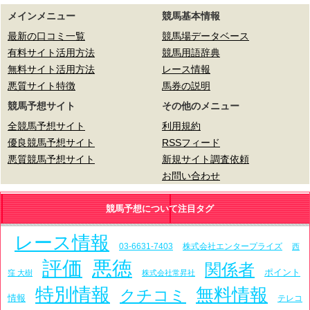
メインメニュー
競馬基本情報
最新の口コミ一覧
競馬場データベース
有料サイト活用方法
競馬用語辞典
無料サイト活用方法
レース情報
悪質サイト特徴
馬券の説明
競馬予想サイト
その他のメニュー
全競馬予想サイト
利用規約
優良競馬予想サイト
RSSフィード
悪質競馬予想サイト
新規サイト調査依頼
お問い合わせ
競馬予想について注目タグ
レース情報
03-6631-7403
株式会社エンタープライズ
西
評価
悪徳
関係者
ポイント
窪 大樹
株式会社常昇社
特別情報
無料情報
クチコミ
情報
テレコ