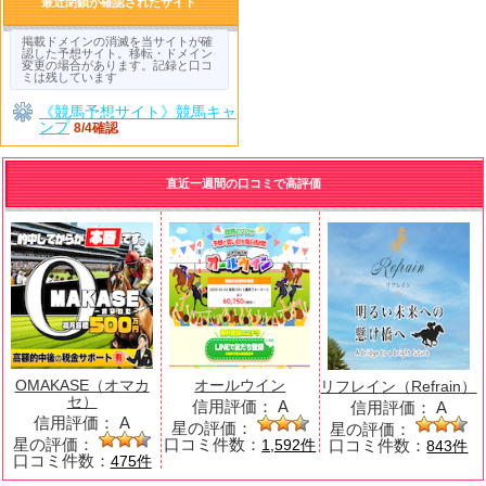
最近閉鎖が確認されたサイト
掲載ドメインの消滅を当サイトが確
認した予想サイト。移転・ドメイン
変更の場合があります。記録と口コ
ミは残しています
《競馬予想サイト》競馬キャ
ンプ
8/4確認
直近一週間の口コミで高評価
OMAKASE（オマカ
オールウイン
リフレイン（Refrain）
セ）
信用評価：
A
信用評価：
A
信用評価：
A
星の評価：
星の評価：
星の評価：
口コミ件数：
口コミ件数：
1,592件
843件
口コミ件数：
475件