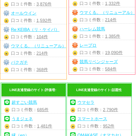
口コミ件数：
1,332件
口コミ件数：
3,876件
ウマくる。（リニューアル）
オールウイン
口コミ件数：
214件
口コミ件数：
1,592件
ハーレム競馬
Re:KEIBA（リ・ケイバ）
口コミ件数：
1,385件
口コミ件数：
104件
レープロ
ウマくる。（リニューアル）
口コミ件数：
19,090件
口コミ件数：
214件
競馬リベンジャーズ
バクガチ
口コミ件数：
584件
口コミ件数：
368件
LINE友達登録のサイト:評価増↑
LINE友達登録のサイト:話題性
超すごい競馬
ウマセラ
口コミ件数：
685件
口コミ件数：
2,790件
うまジェネ
スマートホース
口コミ件数：
1,481件
口コミ件数：
952件
縁（en）
OMAKASE（オマカセ）