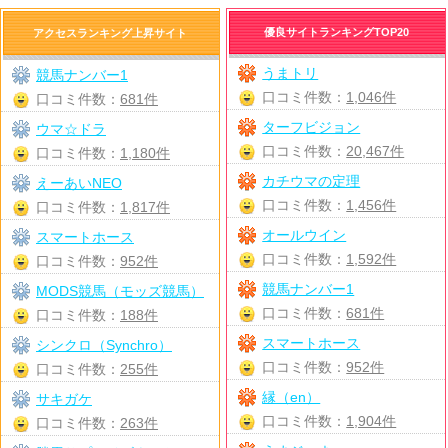
優良サイトランキングTOP20
アクセスランキング上昇サイト
うまトリ
競馬ナンバー1
口コミ件数：
1,046件
口コミ件数：
681件
ターフビジョン
ウマ☆ドラ
口コミ件数：
20,467件
口コミ件数：
1,180件
カチウマの定理
えーあいNEO
口コミ件数：
1,456件
口コミ件数：
1,817件
オールウイン
スマートホース
口コミ件数：
1,592件
口コミ件数：
952件
競馬ナンバー1
MODS競馬（モッズ競馬）
口コミ件数：
681件
口コミ件数：
188件
スマートホース
シンクロ（Synchro）
口コミ件数：
952件
口コミ件数：
255件
縁（en）
サキガケ
口コミ件数：
1,904件
口コミ件数：
263件