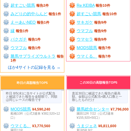
超すごい競馬
Re:KEIBA
報告2件
報告10件
みどりの的中らんど
超すごい競馬
報告1件
報告10件
えーあいNEO
サキガケ
報告1件
報告9件
縁
ウマフル
報告1件
報告9件
バクガチ
ウマセラ
報告1件
報告9件
ウマフル
MODS競馬
報告1件
報告7件
勝馬サプライズウルトラ
ウマくる。
報告
報告7件
1件
ほか4サイトの記録を見る →
この30日の高額報告TOP5
昨日の高額報告TOP5
昨日 8/5(水)に当サイトが公式配当
直近30日に確認できた報告の最高
と確認できた報告を金額順で。同額
額。金額は公式配当×購入口数と一
は同じレースの報告です
致したものだけ
MODS競馬
勝馬総合センター
¥4,590,240
¥7,796,000
船橋10R（公式3連単 ¥382,520×12
園田12R 7/22（公式3連単
口）
¥155,920×50口）
ウマくる。
うまジェネ
¥3,770,560
¥6,811,600
園田11R
新潟5R 8/2