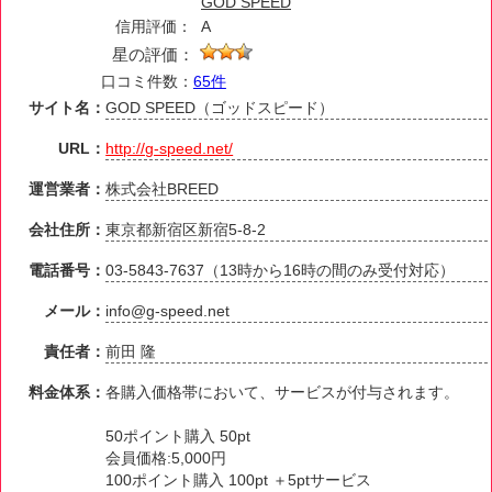
GOD SPEED
信用評価：
A
星の評価：
口コミ件数：
65件
サイト名：
GOD SPEED（ゴッドスピード）
URL：
http://g-speed.net/
運営業者：
株式会社BREED
会社住所：
東京都新宿区新宿5-8-2
電話番号：
03-5843-7637（13時から16時の間のみ受付対応）
メール：
info@g-speed.net
責任者：
前田 隆
料金体系：
各購入価格帯において、サービスが付与されます。
50ポイント購入 50pt
会員価格:5,000円
100ポイント購入 100pt ＋5ptサービス