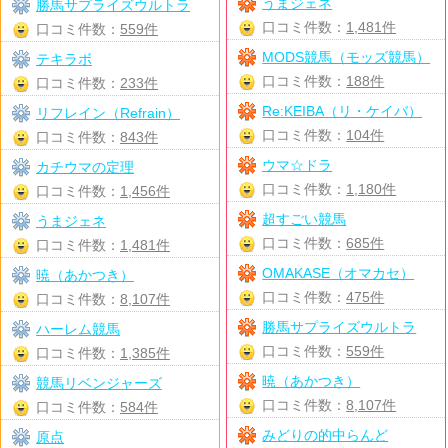
うまジェネ
勝馬サプライズウルトラ
口コミ件数：
1,481件
口コミ件数：
559件
MODS競馬（モッズ競馬）
テキラボ
口コミ件数：
188件
口コミ件数：
233件
Re:KEIBA（リ・ケイバ）
リフレイン（Refrain）
口コミ件数：
104件
口コミ件数：
843件
ウマ☆ドラ
カチウマの定理
口コミ件数：
1,180件
口コミ件数：
1,456件
超すごい競馬
うまジェネ
口コミ件数：
685件
口コミ件数：
1,481件
OMAKASE（オマカセ）
暁（あかつき）
口コミ件数：
475件
口コミ件数：
8,107件
勝馬サプライズウルトラ
ハーレム競馬
口コミ件数：
559件
口コミ件数：
1,385件
暁（あかつき）
競馬リベンジャーズ
口コミ件数：
8,107件
口コミ件数：
584件
みどりの的中らんど
原点