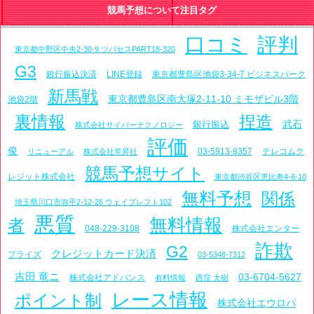
競馬予想について注目タグ
口コミ
評判
東京都中野区中央2-30-9 ツバセスPART18-320
G3
銀行振込決済
LINE登録
東京都豊島区池袋3-34-7 ビジネスパーク
新馬戦
東京都豊島区南大塚2-11-10 ミモザビル3階
池袋2階
裏情報
捏造
武石
銀行振込
株式会社サイバーテクノロジー
評価
俊
03-5913-8357
テレコムク
リニューアル
株式会社常昇社
競馬予想サイト
レジット株式会社
東京都渋谷区恵比寿4-6-10
無料予想
関係
埼玉県川口市弥平2-12-26 ウェイブレフト102
悪質
無料情報
者
048-229-3108
株式会社エンター
詐欺
G2
クレジットカード決済
プライズ
03-5348-7312
吉田 竜ニ
03-6704-5627
株式会社アドバンス
有料情報
西窪 大樹
レース情報
ポイント制
株式会社エウロパ