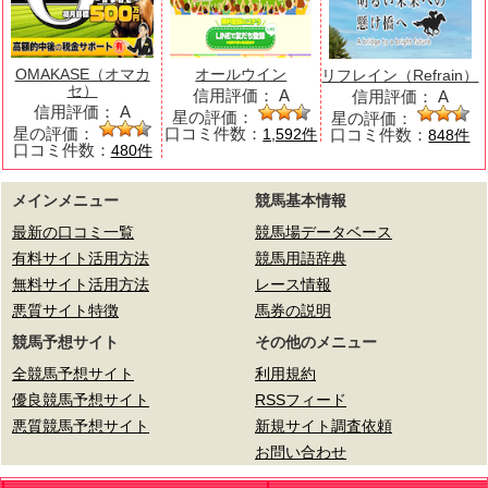
OMAKASE（オマカ
オールウイン
リフレイン（Refrain）
セ）
信用評価：
A
信用評価：
A
信用評価：
A
星の評価：
星の評価：
星の評価：
口コミ件数：
口コミ件数：
1,592件
848件
口コミ件数：
480件
メインメニュー
競馬基本情報
最新の口コミ一覧
競馬場データベース
有料サイト活用方法
競馬用語辞典
無料サイト活用方法
レース情報
悪質サイト特徴
馬券の説明
競馬予想サイト
その他のメニュー
全競馬予想サイト
利用規約
優良競馬予想サイト
RSSフィード
悪質競馬予想サイト
新規サイト調査依頼
お問い合わせ