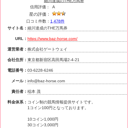
細川達成のTHE万馬券
信用評価：
A
星の評価：
口コミ件数：
1,478件
サイト名：
細川達成のTHE万馬券
URL：
https://www.baz-horse.com/
運営業者：
株式会社ゲートウェイ
会社住所：
東京都新宿区高田馬場2-4-21
電話番号：
03-6228-6246
メール：
info@baz-horse.com
責任者：
稲本 茂
料金体系：
コイン制の競馬情報提供サイトです。
1コイン100円となっております。
10コイン1,000円
30コイン3,000円