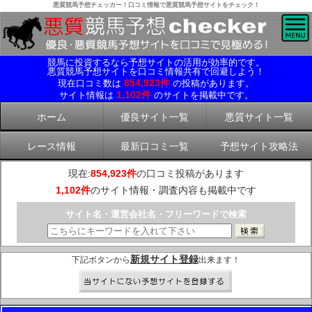
悪質競馬予想チェッカー！口コミ情報で悪質競馬予想サイトをチェック！
競馬に投資するなら予想サイトの活用が効率的です。
悪質競馬予想サイトを口コミ情報共有で回避しよう！
854,923件
現在口コミ数は
の投稿があります。
1,102件
サイト情報は
のサイトを掲載中です。
ホーム
優良サイト一覧
悪質サイト一覧
レース情報
最新口コミ一覧
予想サイト攻略法
現在:
854,923件
の口コミ投稿があります
1,102件
のサイト情報・調査内容も掲載中です
サイト名・運営会社名・フリーワードで検索
新規サイト登録
下記ボタンから
出来ます！