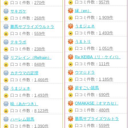
口コミ件数：
957件
口コミ件数：
270件
縁（en）
サキガケ
口コミ件数：
1,909件
口コミ件数：
268件
うまジェネ
勝馬サプライズウルトラ
口コミ件数：
1,493件
口コミ件数：
559件
うまトリ
テキラボ
口コミ件数：
1,051件
口コミ件数：
238件
Re:KEIBA（リ・ケイバ）
リフレイン（Refrain）
口コミ件数：
111件
口コミ件数：
848件
ウマ☆ドラ
カチウマの定理
口コミ件数：
1,185件
口コミ件数：
1,466件
超すごい競馬
うまジェネ
口コミ件数：
690件
口コミ件数：
1,493件
OMAKASE（オマカセ）
暁（あかつき）
口コミ件数：
480件
口コミ件数：
8,123件
勝馬サプライズウルトラ
ハーレム競馬
口コミ件数：
559件
口コミ件数：
1,390件