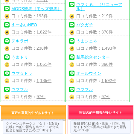
ウマくる。（リニューア
MODS競馬（モッズ競馬）
ル）
口コミ件数：
193件
口コミ件数：
219件
えーあいNEO
バクガチ
口コミ件数：
1,822件
口コミ件数：
376件
テキラボ
うまジェネ
口コミ件数：
238件
口コミ件数：
1,493件
うまトリ
勝馬総合センター
口コミ件数：
1,051件
口コミ件数：
366件
ウマ☆ドラ
オールウイン
口コミ件数：
1,185件
口コミ件数：
1,592件
ウマフル
ウマフル
口コミ件数：
97件
口コミ件数：
97件
昨日の的中報告が多いサイト
直近の重賞的中があるサイト
クイーンステークス（ＧⅢ・8/2(日)
昨日 8/6(木) 船橋・園田・門別。当
札幌）の的中報告を当サイトが公式
サイトが公式配当と確認できた報告
配当と確認できたのは10サイト
延べ135件