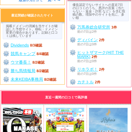
優良認定でないサイトへの直近7日
の口コミのうち、悪評の言葉（当た
らない・返金・詐欺 など）を含む投
稿の数。増加中のサイトを先に、多
最近閉鎖が確認されたサイト
い順
掲載ドメインの消滅を当サイトが確
万馬券総合研究所
3件
認した予想サイト。移転・ドメイン
前の7日は2件
変更の場合があります。記録と口コ
ミは残しています
ディバイン
2件
前の7日は0件
Dividends
8/3確認
ヒットザマーク(HIT THE
競馬キャンプ
8/4確認
MARK)
2件
前の7日は0件
ウマ番長！
8/2確認
リホラボ！
2件
勝ち馬情報局
8/2確認
前の7日は0件
未来KEIBA事務局
8/2確認
カチトル
2件
直近一週間の口コミで高評価