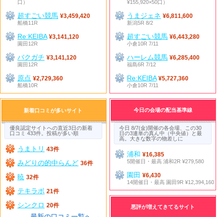
口）
¥155,920×50口）
超すごい競馬
うまジェネ
¥3,459,420
¥6,811,600
船橋11R
新潟5R 8/2
Re:KEIBA
超すごい競馬
¥3,141,120
¥6,443,280
園田12R
小倉10R 7/11
バクガチ
ハーレム競馬
¥3,141,120
¥6,285,400
園田12R
福島6R 7/12
原点
Re:KEIBA
¥2,729,360
¥5,727,360
船橋10R
小倉10R 7/11
今日の会場の配当基準線
新着口コミが多いサイト
優良認定サイトへの直近3日の新着
今日 8/7(金)開催の各会場、この30
口コミ 433件。投稿が多い順
日の3連単の真ん中（中央値）と最
高。大きな数字の物差しに
うまトリ
43件
浦和
¥16,385
5開催日・最高 浦和2R ¥279,580
みどりの的中らんど
36件
園田
¥6,430
暁
32件
14開催日・最高 園田9R ¥12,394,160
テキラボ
21件
シンクロ
20件
悪評が増えてきてるサイト
最新の口コミ一覧へ →