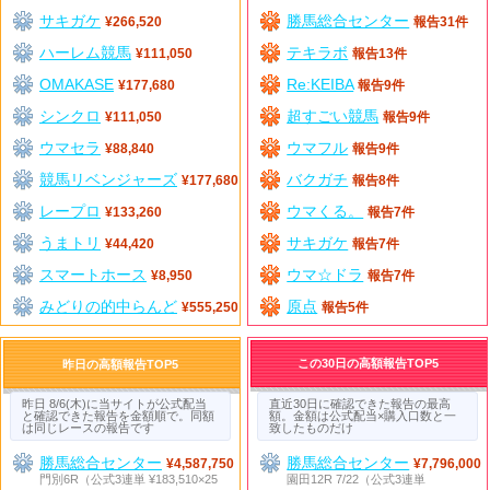
サキガケ
勝馬総合センター
¥266,520
報告31件
ハーレム競馬
テキラボ
¥111,050
報告13件
OMAKASE
Re:KEIBA
¥177,680
報告9件
シンクロ
超すごい競馬
¥111,050
報告9件
ウマセラ
ウマフル
¥88,840
報告9件
競馬リベンジャーズ
バクガチ
¥177,680
報告8件
レープロ
ウマくる。
¥133,260
報告7件
うまトリ
サキガケ
¥44,420
報告7件
スマートホース
ウマ☆ドラ
¥8,950
報告7件
みどりの的中らんど
原点
¥555,250
報告5件
この30日の高額報告TOP5
昨日の高額報告TOP5
昨日 8/6(木)に当サイトが公式配当
直近30日に確認できた報告の最高
と確認できた報告を金額順で。同額
額。金額は公式配当×購入口数と一
は同じレースの報告です
致したものだけ
勝馬総合センター
勝馬総合センター
¥4,587,750
¥7,796,000
門別6R（公式3連単 ¥183,510×25
園田12R 7/22（公式3連単