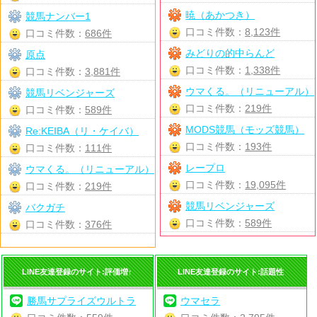
暁（あかつき）
競馬ナンバー1
口コミ件数：
8,123件
口コミ件数：
686件
みどりの的中らんど
原点
口コミ件数：
1,338件
口コミ件数：
3,881件
ウマくる。（リニューアル）
競馬リベンジャーズ
口コミ件数：
219件
口コミ件数：
589件
MODS競馬（モッズ競馬）
Re:KEIBA（リ・ケイバ）
口コミ件数：
193件
口コミ件数：
111件
レープロ
ウマくる。（リニューアル）
口コミ件数：
19,095件
口コミ件数：
219件
競馬リベンジャーズ
バクガチ
口コミ件数：
589件
口コミ件数：
376件
LINE友達登録のサイト:評価増↑
LINE友達登録のサイト:話題性
勝馬サプライズウルトラ
ウマセラ