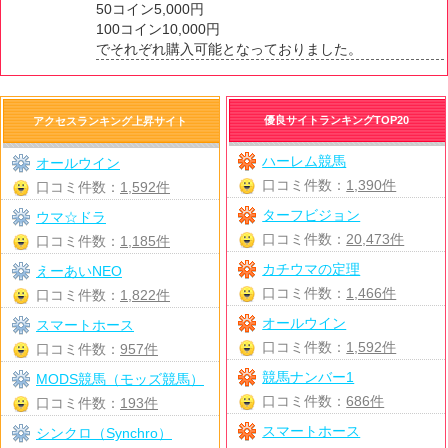
50コイン5,000円
100コイン10,000円
でそれぞれ購入可能となっておりました。
優良サイトランキングTOP20
アクセスランキング上昇サイト
ハーレム競馬
オールウイン
口コミ件数：
1,390件
口コミ件数：
1,592件
ターフビジョン
ウマ☆ドラ
口コミ件数：
20,473件
口コミ件数：
1,185件
カチウマの定理
えーあいNEO
口コミ件数：
1,466件
口コミ件数：
1,822件
オールウイン
スマートホース
口コミ件数：
1,592件
口コミ件数：
957件
競馬ナンバー1
MODS競馬（モッズ競馬）
口コミ件数：
686件
口コミ件数：
193件
スマートホース
シンクロ（Synchro）