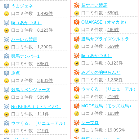
超すごい競馬
うまジェネ
口コミ件数：
690件
口コミ件数：
1,493件
OMAKASE（オマカセ）
暁（あかつき）
口コミ件数：
480件
口コミ件数：
8,123件
勝馬サプライズウルトラ
ハーレム競馬
口コミ件数：
559件
口コミ件数：
1,390件
暁（あかつき）
競馬ナンバー1
口コミ件数：
8,123件
口コミ件数：
686件
みどりの的中らんど
原点
口コミ件数：
1,338件
口コミ件数：
3,881件
ウマくる。（リニューアル）
競馬リベンジャーズ
口コミ件数：
219件
口コミ件数：
589件
MODS競馬（モッズ競馬）
Re:KEIBA（リ・ケイバ）
口コミ件数：
193件
口コミ件数：
111件
レープロ
ウマくる。（リニューアル）
口コミ件数：
19,095件
口コミ件数：
219件