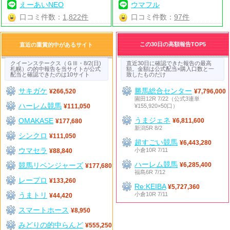
えーあいNEO
ウマフル
口コミ件数：
1,822件
口コミ件数：
97件
この30日の高額報告TOP5
直近の重賞的中があるサイト
クイーンステークス（ＧⅢ・8/2(日)
直近30日に確認できた報告の最高
札幌）の的中報告を当サイトが公式
額。金額は公式配当×購入口数と一
配当と確認できたのは10サイト
致したものだけ
サキガケ
勝馬総合センター
¥266,520
¥7,796,000
園田12R 7/22（公式3連単
ハーレム競馬
¥155,920×50口）
¥111,050
うまジェネ
OMAKASE
¥6,811,600
¥177,680
新潟5R 8/2
シンクロ
¥111,050
超すごい競馬
¥6,443,280
ウマセラ
小倉10R 7/11
¥88,840
ハーレム競馬
競馬リベンジャーズ
¥6,285,400
¥177,680
福島6R 7/12
レープロ
¥133,260
Re:KEIBA
¥5,727,360
うまトリ
小倉10R 7/11
¥44,420
スマートホース
¥8,950
みどりの的中らんど
¥555,250