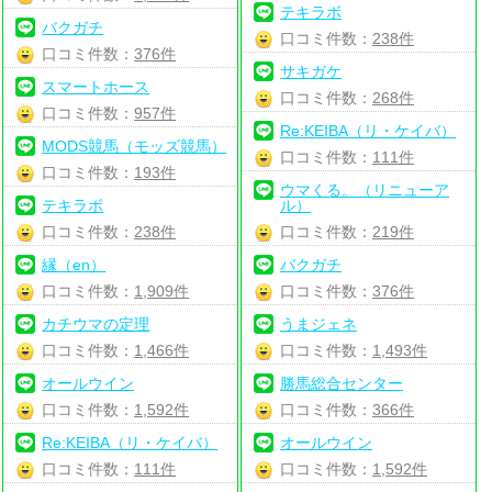
テキラボ
バクガチ
口コミ件数：
238件
口コミ件数：
376件
サキガケ
スマートホース
口コミ件数：
268件
口コミ件数：
957件
Re:KEIBA（リ・ケイバ）
MODS競馬（モッズ競馬）
口コミ件数：
111件
口コミ件数：
193件
ウマくる。（リニューア
テキラボ
ル）
口コミ件数：
238件
口コミ件数：
219件
縁（en）
バクガチ
口コミ件数：
1,909件
口コミ件数：
376件
カチウマの定理
うまジェネ
口コミ件数：
1,466件
口コミ件数：
1,493件
オールウイン
勝馬総合センター
口コミ件数：
1,592件
口コミ件数：
366件
Re:KEIBA（リ・ケイバ）
オールウイン
口コミ件数：
111件
口コミ件数：
1,592件