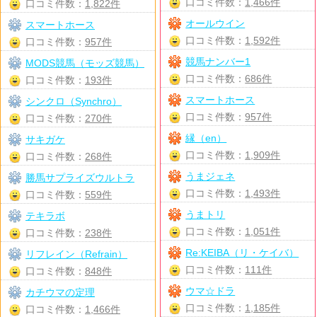
口コミ件数：
1,466件
口コミ件数：
1,822件
オールウイン
スマートホース
口コミ件数：
1,592件
口コミ件数：
957件
競馬ナンバー1
MODS競馬（モッズ競馬）
口コミ件数：
686件
口コミ件数：
193件
スマートホース
シンクロ（Synchro）
口コミ件数：
957件
口コミ件数：
270件
縁（en）
サキガケ
口コミ件数：
1,909件
口コミ件数：
268件
うまジェネ
勝馬サプライズウルトラ
口コミ件数：
1,493件
口コミ件数：
559件
うまトリ
テキラボ
口コミ件数：
1,051件
口コミ件数：
238件
Re:KEIBA（リ・ケイバ）
リフレイン（Refrain）
口コミ件数：
111件
口コミ件数：
848件
ウマ☆ドラ
カチウマの定理
口コミ件数：
1,185件
口コミ件数：
1,466件