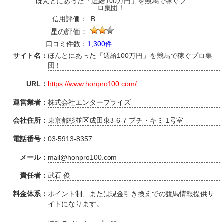
ほんとにあった「週給100万円」を競馬で稼ぐプ
ロ集団！
信用評価：
B
星の評価：
口コミ件数：
1,300件
サイト名：
ほんとにあった「週給100万円」を競馬で稼ぐプロ集
団！
URL：
https://www.honpro100.com/
運営業者：
株式会社エンタープライズ
会社住所：
東京都杉並区成田東3-6-7 プチ・キミ 1号室
電話番号：
03-5913-8357
メール：
mail@honpro100.com
責任者：
武石 俊
料金体系：
ポイント制、または現金引き換えでの競馬情報提供サ
イトになります。