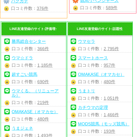
競馬リベンジャーズ
バクガチ
口コミ件数：
589件
口コミ件数：
376件
LINE友達登録のサイト:評価増↑
LINE友達登録のサイト:話題性
勝馬総合センター
ウマセラ
口コミ件数：
366件
口コミ件数：
2,795件
ウマ☆ドラ
スマートホース
口コミ件数：
1,185件
口コミ件数：
957件
超すごい競馬
OMAKASE（オマカセ）
口コミ件数：
690件
口コミ件数：
480件
ウマくる。（リニューア
うまトリ
ル）
口コミ件数：
1,051件
口コミ件数：
219件
カチウマの定理
OMAKASE（オマカセ）
口コミ件数：
1,466件
口コミ件数：
480件
MODS競馬（モッズ競馬）
うまジェネ
口コミ件数：
193件
口コミ件数：
1,493件