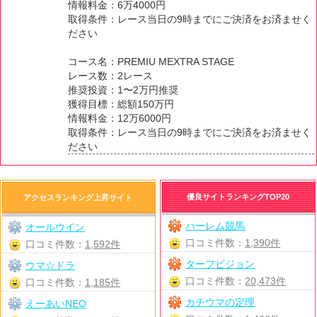
情報料金：6万4000円
取得条件：レース当日の9時までにご決済をお済ませく
ださい
コース名：PREMIU MEXTRA STAGE
レース数：2レース
推奨投資：1〜2万円推奨
獲得目標：総額150万円
情報料金：12万6000円
取得条件：レース当日の9時までにご決済をお済ませく
ださい
優良サイトランキングTOP20
アクセスランキング上昇サイト
ハーレム競馬
オールウイン
口コミ件数：
1,390件
口コミ件数：
1,592件
ターフビジョン
ウマ☆ドラ
口コミ件数：
20,473件
口コミ件数：
1,185件
カチウマの定理
えーあいNEO