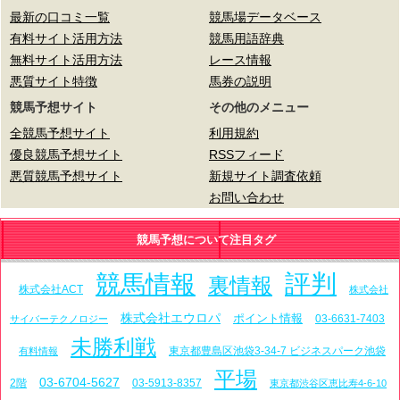
最新の口コミ一覧
競馬場データベース
有料サイト活用方法
競馬用語辞典
無料サイト活用方法
レース情報
悪質サイト特徴
馬券の説明
競馬予想サイト
その他のメニュー
全競馬予想サイト
利用規約
優良競馬予想サイト
RSSフィード
悪質競馬予想サイト
新規サイト調査依頼
お問い合わせ
競馬予想について注目タグ
評判
競馬情報
裏情報
株式会社ACT
株式会社
株式会社エウロパ
ポイント情報
03-6631-7403
サイバーテクノロジー
未勝利戦
東京都豊島区池袋3-34-7 ビジネスパーク池袋
有料情報
平場
03-6704-5627
2階
03-5913-8357
東京都渋谷区恵比寿4-6-10