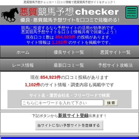
悪質競馬予想チェッカー！口コミ情報で悪質競馬予想サイトをチェック！
競馬に投資するなら予想サイトの活用が効率的です。
悪質競馬予想サイトを口コミ情報共有で回避しよう！
854,923件
現在口コミ数は
の投稿があります。
1,102件
サイト情報は
のサイトを掲載中です。
ホーム
優良サイト一覧
悪質サイト一覧
レース情報
最新口コミ一覧
予想サイト攻略法
現在:
854,923件
の口コミ投稿があります
1,102件
のサイト情報・調査内容も掲載中です
サイト名・運営会社名・フリーワードで検索
新規サイト登録
下記ボタンから
出来ます！