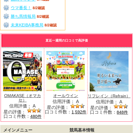
ウマ番長！
8/2確認
勝ち馬情報局
8/2確認
未来KEIBA事務局
8/2確認
直近一週間の口コミで高評価
OMAKASE（オマカ
オールウイン
リフレイン（Refrain）
セ）
信用評価：
A
信用評価：
A
信用評価：
A
星の評価：
星の評価：
星の評価：
口コミ件数：
口コミ件数：
1,592件
848件
口コミ件数：
480件
メインメニュー
競馬基本情報