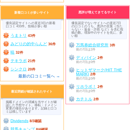
悪評が増えてきてるサイト
新着口コミが多いサイト
優良認定サイトへの直近3日の新着
優良認定でないサイトへの直近7日
口コミ 433件。投稿が多い順
の口コミのうち、悪評の言葉（当た
らない・返金・詐欺 など）を含む投
稿の数。増加中のサイトを先に、多
うまトリ
43件
い順
みどりの的中らんど
36件
万馬券総合研究所
3件
前の7日は2件
暁
32件
ディバイン
2件
テキラボ
21件
前の7日は0件
シンクロ
20件
ヒットザマーク(HIT THE
MARK)
2件
最新の口コミ一覧へ →
前の7日は0件
リホラボ！
2件
前の7日は0件
最近閉鎖が確認されたサイト
カチトル
2件
掲載ドメインの消滅を当サイトが確
認した予想サイト。移転・ドメイン
変更の場合があります。記録と口コ
ミは残しています
Dividends
8/3確認
競馬キャンプ
8/4確認