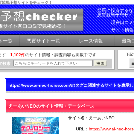
質競馬予想サイトをチェック！
競馬に投資するな
悪質競馬予想サイ
現在口コ
サイト情
ト一覧
悪質サイト一覧
レース情報
最新
下記
ます
1,102件
のサイト情報・調査内容も掲載中です
で検索
https://www.ai-neo-horse.com/のタグに関連するサイトを表示
えーあいNEOのサイト情報・データベース
サイト名：
えーあいNEO
URL：
https://www.ai-neo-hor