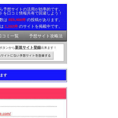
ら予想サイトの活用が効率的です。
トを口コミ情報共有で回避しよう！
ミ数は
の投稿があります。
855,468件
報は
のサイトを掲載中です。
1,102件
口コミ一覧
予想サイト攻略法
新規サイト登録
ボタンから
出来ます！
します
se.com/