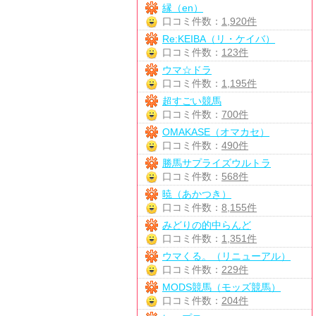
縁（en）
口コミ件数：
1,920件
Re:KEIBA（リ・ケイバ）
口コミ件数：
123件
ウマ☆ドラ
口コミ件数：
1,195件
超すごい競馬
口コミ件数：
700件
OMAKASE（オマカセ）
口コミ件数：
490件
勝馬サプライズウルトラ
口コミ件数：
568件
暁（あかつき）
口コミ件数：
8,155件
みどりの的中らんど
口コミ件数：
1,351件
ウマくる。（リニューアル）
口コミ件数：
229件
MODS競馬（モッズ競馬）
口コミ件数：
204件