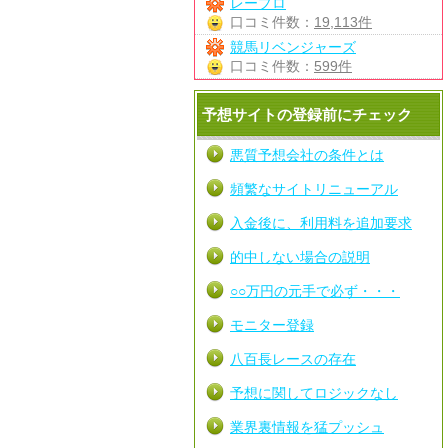
レープロ
口コミ件数：
19,113件
競馬リベンジャーズ
口コミ件数：
599件
予想サイトの登録前にチェック
悪質予想会社の条件とは
頻繁なサイトリニューアル
入金後に、利用料を追加要求
的中しない場合の説明
○○万円の元手で必ず・・・
モニター登録
八百長レースの存在
予想に関してロジックなし
業界裏情報を猛プッシュ