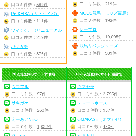
口コミ件数：
219件
口コミ件数：
589件
MODS競馬（モッズ競馬）
Re:KEIBA（リ・ケイバ）
口コミ件数：
193件
口コミ件数：
111件
レープロ
ウマくる。（リニューアル）
口コミ件数：
19,095件
口コミ件数：
219件
競馬リベンジャーズ
バクガチ
口コミ件数：
589件
口コミ件数：
376件
LINE友達登録のサイト:評価増↑
LINE友達登録のサイト:話題性
ウマフル
ウマセラ
口コミ件数：
97件
口コミ件数：
2,795件
サキガケ
スマートホース
口コミ件数：
268件
口コミ件数：
957件
えーあいNEO
OMAKASE（オマカセ）
口コミ件数：
1,822件
口コミ件数：
480件
縁（en）
うまトリ