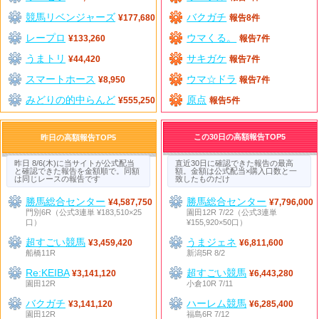
競馬リベンジャーズ
バクガチ
¥177,680
報告8件
レープロ
ウマくる。
¥133,260
報告7件
うまトリ
サキガケ
¥44,420
報告7件
スマートホース
ウマ☆ドラ
¥8,950
報告7件
みどりの的中らんど
原点
¥555,250
報告5件
この30日の高額報告TOP5
昨日の高額報告TOP5
昨日 8/6(木)に当サイトが公式配当
直近30日に確認できた報告の最高
と確認できた報告を金額順で。同額
額。金額は公式配当×購入口数と一
は同じレースの報告です
致したものだけ
勝馬総合センター
勝馬総合センター
¥4,587,750
¥7,796,000
門別6R（公式3連単 ¥183,510×25
園田12R 7/22（公式3連単
口）
¥155,920×50口）
超すごい競馬
うまジェネ
¥3,459,420
¥6,811,600
船橋11R
新潟5R 8/2
Re:KEIBA
超すごい競馬
¥3,141,120
¥6,443,280
園田12R
小倉10R 7/11
バクガチ
ハーレム競馬
¥3,141,120
¥6,285,400
園田12R
福島6R 7/12