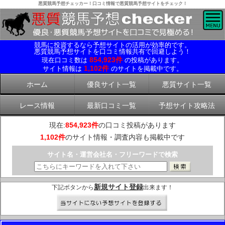
悪質競馬予想チェッカー！口コミ情報で悪質競馬予想サイトをチェック！
競馬に投資するなら予想サイトの活用が効率的です。
悪質競馬予想サイトを口コミ情報共有で回避しよう！
854,923件
現在口コミ数は
の投稿があります。
1,102件
サイト情報は
のサイトを掲載中です。
ホーム
優良サイト一覧
悪質サイト一覧
レース情報
最新口コミ一覧
予想サイト攻略法
現在:
854,923件
の口コミ投稿があります
1,102件
のサイト情報・調査内容も掲載中です
サイト名・運営会社名・フリーワードで検索
新規サイト登録
下記ボタンから
出来ます！