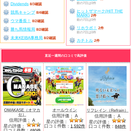
前の7日は0件
Dividends
8/3確認
ヒットザマーク(HIT THE
競馬キャンプ
8/4確認
MARK)
2件
前の7日は0件
ウマ番長！
8/2確認
リホラボ！
2件
勝ち馬情報局
8/2確認
前の7日は0件
未来KEIBA事務局
8/2確認
カチトル
2件
直近一週間の口コミで高評価
OMAKASE（オマカ
オールウイン
リフレイン（Refrain）
セ）
信用評価：
A
信用評価：
A
信用評価：
A
星の評価：
星の評価：
星の評価：
口コミ件数：
口コミ件数：
1,592件
848件
口コミ件数：
480件