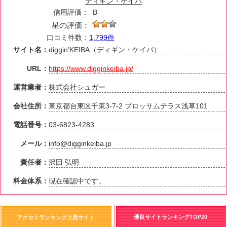
ディギン・ケイバ
信用評価：
B
星の評価：
口コミ件数：
1,799件
サイト名：
diggin’KEIBA（ディギン・ケイバ）
URL：
https://www.digginkeiba.jp/
運営業者：
株式会社シュガー
会社住所：
東京都台東区千束3-7-2 ブロッサムテラス浅草101
電話番号：
03-6823-4283
メール：
info@digginkeiba.jp
責任者：
沢田 弘明
料金体系：
現在確認中です。
優良サイトランキングTOP20
アクセスランキング上昇サイト