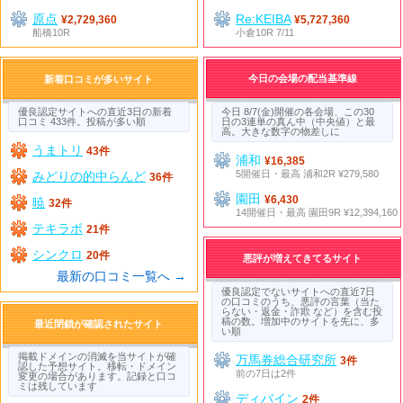
原点
Re:KEIBA
¥2,729,360
¥5,727,360
船橋10R
小倉10R 7/11
今日の会場の配当基準線
新着口コミが多いサイト
優良認定サイトへの直近3日の新着
今日 8/7(金)開催の各会場、この30
口コミ 433件。投稿が多い順
日の3連単の真ん中（中央値）と最
高。大きな数字の物差しに
うまトリ
43件
浦和
¥16,385
5開催日・最高 浦和2R ¥279,580
みどりの的中らんど
36件
園田
¥6,430
暁
32件
14開催日・最高 園田9R ¥12,394,160
テキラボ
21件
シンクロ
20件
悪評が増えてきてるサイト
最新の口コミ一覧へ →
優良認定でないサイトへの直近7日
の口コミのうち、悪評の言葉（当た
らない・返金・詐欺 など）を含む投
稿の数。増加中のサイトを先に、多
最近閉鎖が確認されたサイト
い順
掲載ドメインの消滅を当サイトが確
万馬券総合研究所
3件
認した予想サイト。移転・ドメイン
前の7日は2件
変更の場合があります。記録と口コ
ミは残しています
ディバイン
2件