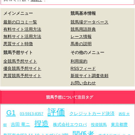
メインメニュー
競馬基本情報
最新の口コミ一覧
競馬場データベース
有料サイト活用方法
競馬用語辞典
無料サイト活用方法
レース情報
悪質サイト特徴
馬券の説明
競馬予想サイト
その他のメニュー
全競馬予想サイト
利用規約
優良競馬予想サイト
RSSフィード
悪質競馬予想サイト
新規サイト調査依頼
お問い合わせ
競馬予想について注目タグ
評価
G1
クレジットカード決済
03-5913-8357
西窪 大
捏造
吉田 竜ニ
株式会社エウロパ
東京都豊
投資競馬
樹
関係者