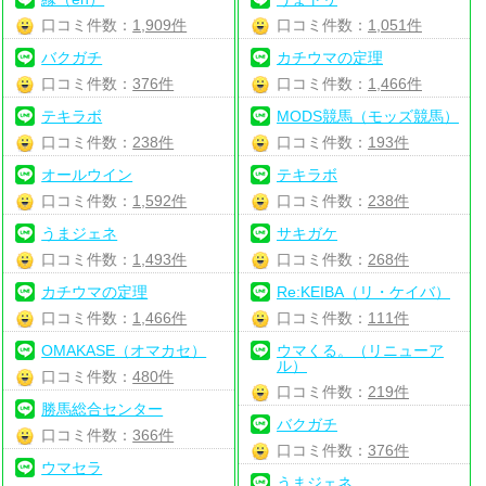
口コミ件数：
1,909件
口コミ件数：
1,051件
バクガチ
カチウマの定理
口コミ件数：
376件
口コミ件数：
1,466件
テキラボ
MODS競馬（モッズ競馬）
口コミ件数：
238件
口コミ件数：
193件
オールウイン
テキラボ
口コミ件数：
1,592件
口コミ件数：
238件
うまジェネ
サキガケ
口コミ件数：
1,493件
口コミ件数：
268件
カチウマの定理
Re:KEIBA（リ・ケイバ）
口コミ件数：
1,466件
口コミ件数：
111件
OMAKASE（オマカセ）
ウマくる。（リニューア
ル）
口コミ件数：
480件
口コミ件数：
219件
勝馬総合センター
バクガチ
口コミ件数：
366件
口コミ件数：
376件
ウマセラ
うまジェネ