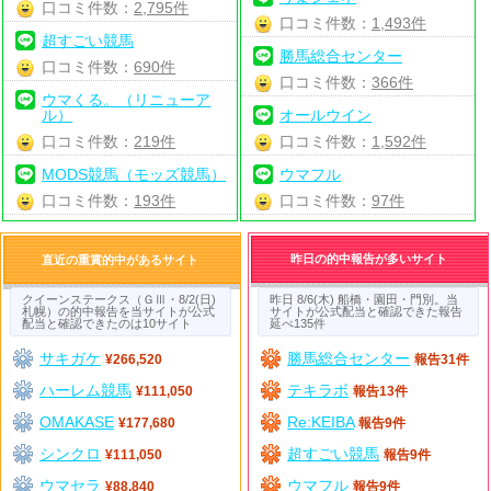
口コミ件数：
2,795件
口コミ件数：
1,493件
超すごい競馬
勝馬総合センター
口コミ件数：
690件
口コミ件数：
366件
ウマくる。（リニューア
ル）
オールウイン
口コミ件数：
219件
口コミ件数：
1,592件
MODS競馬（モッズ競馬）
ウマフル
口コミ件数：
193件
口コミ件数：
97件
昨日の的中報告が多いサイト
直近の重賞的中があるサイト
クイーンステークス（ＧⅢ・8/2(日)
昨日 8/6(木) 船橋・園田・門別。当
札幌）の的中報告を当サイトが公式
サイトが公式配当と確認できた報告
配当と確認できたのは10サイト
延べ135件
サキガケ
勝馬総合センター
¥266,520
報告31件
ハーレム競馬
テキラボ
¥111,050
報告13件
OMAKASE
Re:KEIBA
¥177,680
報告9件
シンクロ
超すごい競馬
¥111,050
報告9件
ウマセラ
ウマフル
¥88,840
報告9件