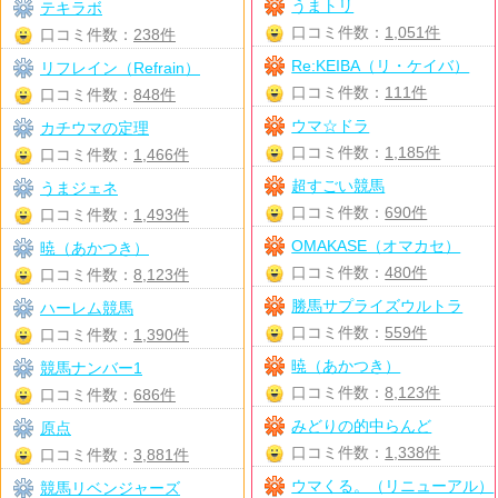
うまトリ
テキラボ
口コミ件数：
1,051件
口コミ件数：
238件
Re:KEIBA（リ・ケイバ）
リフレイン（Refrain）
口コミ件数：
111件
口コミ件数：
848件
ウマ☆ドラ
カチウマの定理
口コミ件数：
1,185件
口コミ件数：
1,466件
超すごい競馬
うまジェネ
口コミ件数：
690件
口コミ件数：
1,493件
OMAKASE（オマカセ）
暁（あかつき）
口コミ件数：
480件
口コミ件数：
8,123件
勝馬サプライズウルトラ
ハーレム競馬
口コミ件数：
559件
口コミ件数：
1,390件
暁（あかつき）
競馬ナンバー1
口コミ件数：
8,123件
口コミ件数：
686件
みどりの的中らんど
原点
口コミ件数：
1,338件
口コミ件数：
3,881件
ウマくる。（リニューアル）
競馬リベンジャーズ