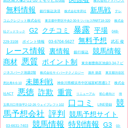
島区南大塚2-11-10 ミモザビル3階
株式会社アドバンス
無料情報
新馬戦
銀行振込決済
テレ
株式会社常昇社
コムクレジット株式会社
東京都中野区中央2-30-9 ツバセスPART18-320
株式会
暴露
平場
G2
クチコミ
048-
社グッドラック
無料予想
03-6704-5627
武石 俊
ポイント情報
229-3108
レース情報
競馬情報
裏情報
銀行振込
悪質
商材
ポイント制
東京都豊島区池袋3-34-7 ビ
ジネスパーク池袋2階
株式会社サイバーテクノロジー
酒井 朋彦
東京都渋谷区
未勝利戦
神奈川県横浜市中区福富町西通1-7
株式会
恵比寿4-6-10
悪徳
詐欺
重賞
社ACT
リニューアル
初心者向け
埼
口コミ
競
LINE登録
玉県川口市弥平2-12-26 ウェイブレフト102
馬予想会社
評判
競馬予想サイト
競馬情報
特別情報
G3
03-6631-7403
03-