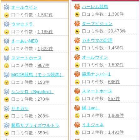
ハーレム競馬
オールウイン
口コミ件数：
1,390件
口コミ件数：
1,592件
ターフビジョン
ウマ☆ドラ
口コミ件数：
20,473件
口コミ件数：
1,185件
カチウマの定理
えーあいNEO
口コミ件数：
1,466件
口コミ件数：
1,822件
オールウイン
スマートホース
口コミ件数：
1,592件
口コミ件数：
957件
競馬ナンバー1
MODS競馬（モッズ競馬）
口コミ件数：
686件
口コミ件数：
193件
スマートホース
シンクロ（Synchro）
口コミ件数：
957件
口コミ件数：
270件
縁（en）
サキガケ
口コミ件数：
1,909件
口コミ件数：
268件
うまジェネ
勝馬サプライズウルトラ
口コミ件数：
1,493件
口コミ件数：
559件