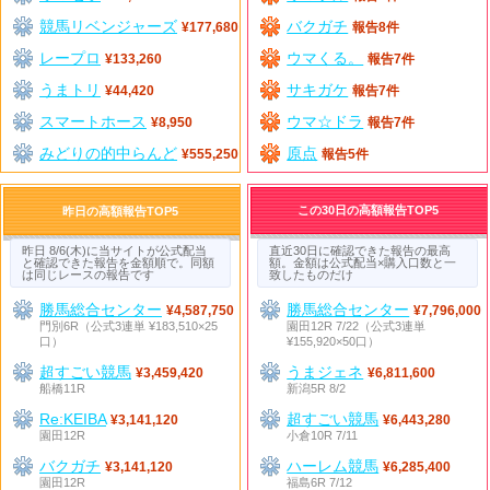
競馬リベンジャーズ
バクガチ
¥177,680
報告8件
レープロ
ウマくる。
¥133,260
報告7件
うまトリ
サキガケ
¥44,420
報告7件
スマートホース
ウマ☆ドラ
¥8,950
報告7件
みどりの的中らんど
原点
¥555,250
報告5件
この30日の高額報告TOP5
昨日の高額報告TOP5
昨日 8/6(木)に当サイトが公式配当
直近30日に確認できた報告の最高
と確認できた報告を金額順で。同額
額。金額は公式配当×購入口数と一
は同じレースの報告です
致したものだけ
勝馬総合センター
勝馬総合センター
¥4,587,750
¥7,796,000
門別6R（公式3連単 ¥183,510×25
園田12R 7/22（公式3連単
口）
¥155,920×50口）
超すごい競馬
うまジェネ
¥3,459,420
¥6,811,600
船橋11R
新潟5R 8/2
Re:KEIBA
超すごい競馬
¥3,141,120
¥6,443,280
園田12R
小倉10R 7/11
バクガチ
ハーレム競馬
¥3,141,120
¥6,285,400
園田12R
福島6R 7/12