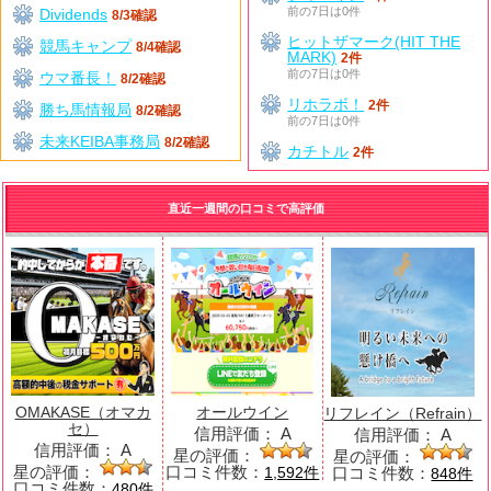
前の7日は0件
Dividends
8/3確認
ヒットザマーク(HIT THE
競馬キャンプ
8/4確認
MARK)
2件
前の7日は0件
ウマ番長！
8/2確認
リホラボ！
2件
勝ち馬情報局
8/2確認
前の7日は0件
未来KEIBA事務局
8/2確認
カチトル
2件
直近一週間の口コミで高評価
OMAKASE（オマカ
オールウイン
リフレイン（Refrain）
セ）
信用評価：
A
信用評価：
A
信用評価：
A
星の評価：
星の評価：
星の評価：
口コミ件数：
口コミ件数：
1,592件
848件
口コミ件数：
480件