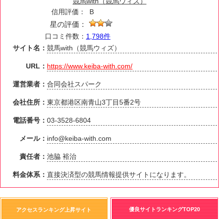
競馬with（競馬ウィズ）
信用評価：
B
星の評価：
口コミ件数：
1,798件
サイト名：
競馬with（競馬ウィズ）
URL：
https://www.keiba-with.com/
運営業者：
合同会社スパーク
会社住所：
東京都港区南青山3丁目5番2号
電話番号：
03-3528-6804
メール：
info@keiba-with.com
責任者：
池脇 裕治
料金体系：
直接決済型の競馬情報提供サイトになります。
優良サイトランキングTOP20
アクセスランキング上昇サイト