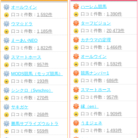
ハーレム競馬
オールウイン
口コミ件数：
1,390件
口コミ件数：
1,592件
ターフビジョン
ウマ☆ドラ
口コミ件数：
20,473件
口コミ件数：
1,185件
カチウマの定理
えーあいNEO
口コミ件数：
1,466件
口コミ件数：
1,822件
オールウイン
スマートホース
口コミ件数：
1,592件
口コミ件数：
957件
競馬ナンバー1
MODS競馬（モッズ競馬）
口コミ件数：
686件
口コミ件数：
193件
スマートホース
シンクロ（Synchro）
口コミ件数：
957件
口コミ件数：
270件
縁（en）
サキガケ
口コミ件数：
1,909件
口コミ件数：
268件
うまジェネ
勝馬サプライズウルトラ
口コミ件数：
1,493件
口コミ件数：
559件