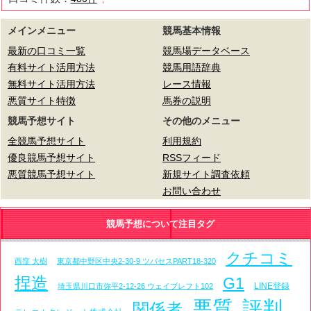
メインメニュー
競馬基本情報
最新の口コミ一覧
競馬場データベース
有料サイト活用方法
競馬用語辞典
無料サイト活用方法
レース情報
悪質サイト特徴
馬券の説明
競馬予想サイト
その他のメニュー
全競馬予想サイト
利用規約
優良競馬予想サイト
RSSフィード
悪質競馬予想サイト
新規サイト調査依頼
お問い合わせ
競馬予想について注目タグ
クチコミ
西窪 大樹
東京都中野区中央2-30-9 ツバセスPART18-320
捏造
G1
LINE登録
埼玉県川口市弥平2-12-26 ウェイブレフト102
悪質
評判
関係者