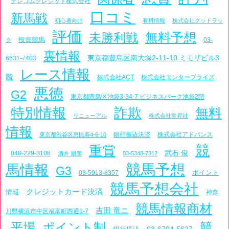
テレコムクレジット株式会社
口コミ
新馬戦
初心者向け
有料情報
株式会社グッドラッ
評価
未勝利戦
無料予想
投資競馬
03-
ク
裏情報
東京都豊島区南大塚2-11-10 ミモザビル3
6631-7403
レース情報
階
株式会社ACT
株式会社エンタープライズ
悪徳
G2
東京都豊島区池袋3-34-7 ビジネスパーク池袋2階
特別情報
詐欺
無料
リニューアル
株式会社常昇社
情報
銀行振込決済
株式会社アドバンス
東京都渋谷区恵比寿4-6-10
競
重賞
武石 俊
048-229-3108
酒井 朋彦
03-5348-7312
競馬予想
馬情報
G3
ポイント
03-5913-8357
競馬予想会社
クレジットカード決済
情報
神奈
競馬情報商材
吉田 竜ニ
川県横浜市中区福富町西通1-7
平場
ポイント制
競