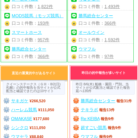
口コミ件数：
1,822件
口コミ件数：
1,493件
MODS競馬（モッズ競馬）
勝馬総合センター
口コミ件数：
193件
口コミ件数：
366件
スマートホース
オールウイン
口コミ件数：
957件
口コミ件数：
1,592件
勝馬総合センター
ウマフル
口コミ件数：
366件
口コミ件数：
97件
昨日の的中報告が多いサイト
直近の重賞的中があるサイト
クイーンステークス（ＧⅢ・8/2(日)
昨日 8/6(木) 船橋・園田・門別。当
札幌）の的中報告を当サイトが公式
サイトが公式配当と確認できた報告
配当と確認できたのは10サイト
延べ135件
サキガケ
勝馬総合センター
¥266,520
報告31件
ハーレム競馬
テキラボ
¥111,050
報告13件
OMAKASE
Re:KEIBA
¥177,680
報告9件
シンクロ
超すごい競馬
¥111,050
報告9件
ウマセラ
ウマフル
¥88,840
報告9件