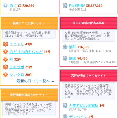
原点
Re:KEIBA
¥2,729,360
¥5,727,360
船橋10R
小倉10R 7/11
今日の会場の配当基準線
新着口コミが多いサイト
優良認定サイトへの直近3日の新着
今日 8/7(金)開催の各会場、この30
口コミ 433件。投稿が多い順
日の3連単の真ん中（中央値）と最
高。大きな数字の物差しに
うまトリ
43件
浦和
¥16,385
5開催日・最高 浦和2R ¥279,580
みどりの的中らんど
36件
園田
¥6,430
暁
32件
14開催日・最高 園田9R ¥12,394,160
テキラボ
21件
シンクロ
20件
悪評が増えてきてるサイト
最新の口コミ一覧へ →
優良認定でないサイトへの直近7日
の口コミのうち、悪評の言葉（当た
らない・返金・詐欺 など）を含む投
稿の数。増加中のサイトを先に、多
最近閉鎖が確認されたサイト
い順
掲載ドメインの消滅を当サイトが確
万馬券総合研究所
3件
認した予想サイト。移転・ドメイン
前の7日は2件
変更の場合があります。記録と口コ
ミは残しています
ディバイン
2件