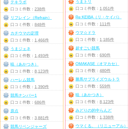
うまトリ
テキラボ
口コミ件数：
1,051件
口コミ件数：
238件
Re:KEIBA（リ・ケイバ）
リフレイン（Refrain）
口コミ件数：
111件
口コミ件数：
848件
ウマ☆ドラ
カチウマの定理
口コミ件数：
1,185件
口コミ件数：
1,466件
超すごい競馬
うまジェネ
口コミ件数：
690件
口コミ件数：
1,493件
OMAKASE（オマカセ）
暁（あかつき）
口コミ件数：
480件
口コミ件数：
8,123件
勝馬サプライズウルトラ
ハーレム競馬
口コミ件数：
559件
口コミ件数：
1,390件
暁（あかつき）
競馬ナンバー1
口コミ件数：
8,123件
口コミ件数：
686件
みどりの的中らんど
原点
口コミ件数：
1,338件
口コミ件数：
3,881件
ウマくる。（リニューアル）
競馬リベンジャーズ