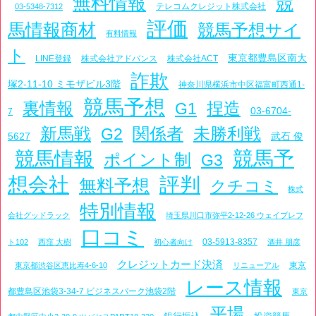
無料情報
競
テレコムクレジット株式会社
03-5348-7312
評価
馬情報商材
競馬予想サイ
有料情報
ト
東京都豊島区南大
LINE登録
株式会社アドバンス
株式会社ACT
詐欺
塚2-11-10 ミモザビル3階
神奈川県横浜市中区福富町西通1-
競馬予想
裏情報
捏造
G1
03-6704-
7
新馬戦
関係者
未勝利戦
G2
5627
武石 俊
競馬予
競馬情報
ポイント制
G3
想会社
評判
無料予想
クチコミ
株式
特別情報
会社グッドラック
埼玉県川口市弥平2-12-26 ウェイブレフ
口コミ
03-5913-8357
ト102
西窪 大樹
初心者向け
酒井 朋彦
クレジットカード決済
東京
東京都渋谷区恵比寿4-6-10
リニューアル
レース情報
都豊島区池袋3-34-7 ビジネスパーク池袋2階
東京
平場