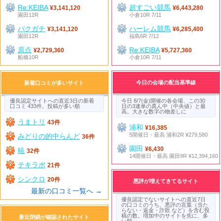
Re:KEIBA
超すごい競馬
¥3,141,120
¥6,443,280
園田12R
小倉10R 7/11
バクガチ
ハーレム競馬
¥3,141,120
¥6,285,400
園田12R
福島6R 7/12
原点
Re:KEIBA
¥2,729,360
¥5,727,360
船橋10R
小倉10R 7/11
今日の会場の配当基準線
新着口コミが多いサイト
優良認定サイトへの直近3日の新着
今日 8/7(金)開催の各会場、この30
口コミ 433件。投稿が多い順
日の3連単の真ん中（中央値）と最
高。大きな数字の物差しに
うまトリ
43件
浦和
¥16,385
5開催日・最高 浦和2R ¥279,580
みどりの的中らんど
36件
園田
¥6,430
暁
32件
14開催日・最高 園田9R ¥12,394,160
テキラボ
21件
シンクロ
20件
悪評が増えてきてるサイト
最新の口コミ一覧へ →
優良認定でないサイトへの直近7日
の口コミのうち、悪評の言葉（当た
らない・返金・詐欺 など）を含む投
稿の数。増加中のサイトを先に、多
最近閉鎖が確認されたサイト
い順