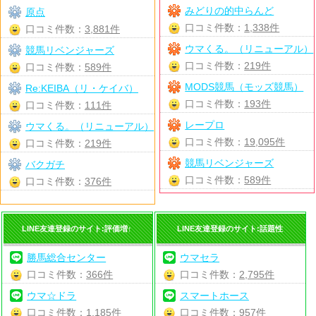
みどりの的中らんど
原点
口コミ件数：
1,338件
口コミ件数：
3,881件
ウマくる。（リニューアル）
競馬リベンジャーズ
口コミ件数：
219件
口コミ件数：
589件
MODS競馬（モッズ競馬）
Re:KEIBA（リ・ケイバ）
口コミ件数：
193件
口コミ件数：
111件
レープロ
ウマくる。（リニューアル）
口コミ件数：
19,095件
口コミ件数：
219件
競馬リベンジャーズ
バクガチ
口コミ件数：
589件
口コミ件数：
376件
LINE友達登録のサイト:評価増↑
LINE友達登録のサイト:話題性
勝馬総合センター
ウマセラ
口コミ件数：
366件
口コミ件数：
2,795件
ウマ☆ドラ
スマートホース
口コミ件数：
1,185件
口コミ件数：
957件