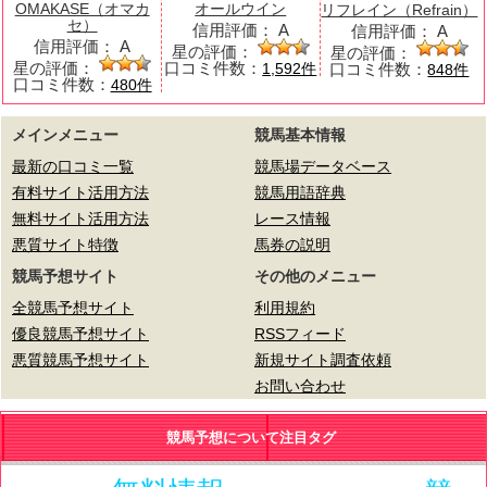
OMAKASE（オマカ
オールウイン
リフレイン（Refrain）
セ）
信用評価：
A
信用評価：
A
信用評価：
A
星の評価：
星の評価：
星の評価：
口コミ件数：
口コミ件数：
1,592件
848件
口コミ件数：
480件
メインメニュー
競馬基本情報
最新の口コミ一覧
競馬場データベース
有料サイト活用方法
競馬用語辞典
無料サイト活用方法
レース情報
悪質サイト特徴
馬券の説明
競馬予想サイト
その他のメニュー
全競馬予想サイト
利用規約
優良競馬予想サイト
RSSフィード
悪質競馬予想サイト
新規サイト調査依頼
お問い合わせ
競馬予想について注目タグ