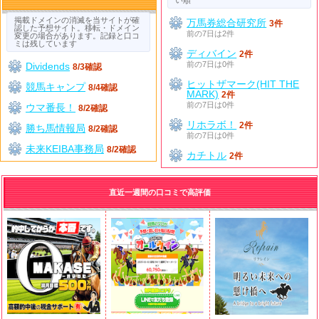
掲載ドメインの消滅を当サイトが確
万馬券総合研究所
3件
認した予想サイト。移転・ドメイン
前の7日は2件
変更の場合があります。記録と口コ
ミは残しています
ディバイン
2件
前の7日は0件
Dividends
8/3確認
ヒットザマーク(HIT THE
競馬キャンプ
8/4確認
MARK)
2件
前の7日は0件
ウマ番長！
8/2確認
リホラボ！
2件
勝ち馬情報局
8/2確認
前の7日は0件
未来KEIBA事務局
8/2確認
カチトル
2件
直近一週間の口コミで高評価