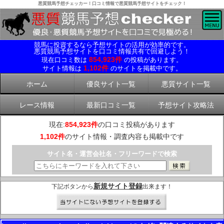
悪質競馬予想チェッカー！口コミ情報で悪質競馬予想サイトをチェック！
競馬に投資するなら予想サイトの活用が効率的です。
悪質競馬予想サイトを口コミ情報共有で回避しよう！
854,923件
現在口コミ数は
の投稿があります。
1,102件
サイト情報は
のサイトを掲載中です。
ホーム
優良サイト一覧
悪質サイト一覧
レース情報
最新口コミ一覧
予想サイト攻略法
現在:
854,923件
の口コミ投稿があります
1,102件
のサイト情報・調査内容も掲載中です
サイト名・運営会社名・フリーワードで検索
新規サイト登録
下記ボタンから
出来ます！