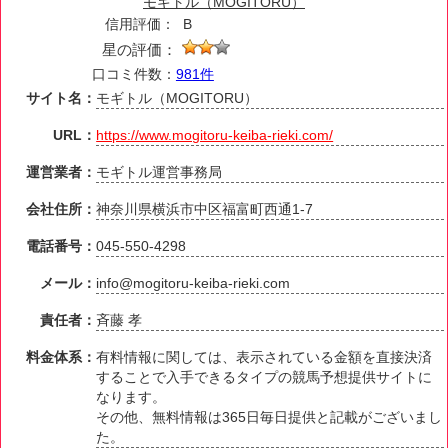
モギトル（MOGITORU）
信用評価：
B
星の評価：
口コミ件数：
981件
サイト名：
モギトル（MOGITORU）
URL：
https://www.mogitoru-keiba-rieki.com/
運営業者：
モギトル運営事務局
会社住所：
神奈川県横浜市中区福富町西通1-7
電話番号：
045-550-4298
メール：
info@mogitoru-keiba-rieki.com
責任者：
斉藤 孝
料金体系：
有料情報に関しては、表示されている金額を直接決済
することで入手できるタイプの競馬予想提供サイトに
なります。
その他、無料情報は365日毎日提供と記載がございまし
た。