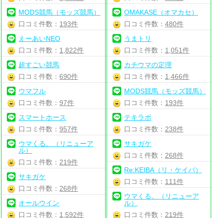
MODS競馬（モッズ競馬）
OMAKASE（オマカセ）
口コミ件数：
193件
口コミ件数：
480件
えーあいNEO
うまトリ
口コミ件数：
1,822件
口コミ件数：
1,051件
超すごい競馬
カチウマの定理
口コミ件数：
690件
口コミ件数：
1,466件
ウマフル
MODS競馬（モッズ競馬）
口コミ件数：
97件
口コミ件数：
193件
スマートホース
テキラボ
口コミ件数：
957件
口コミ件数：
238件
ウマくる。（リニューア
サキガケ
ル）
口コミ件数：
268件
口コミ件数：
219件
Re:KEIBA（リ・ケイバ）
サキガケ
口コミ件数：
111件
口コミ件数：
268件
ウマくる。（リニューア
オールウイン
ル）
口コミ件数：
1,592件
口コミ件数：
219件