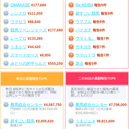
OMAKASE
Re:KEIBA
¥177,680
報告9件
シンクロ
超すごい競馬
¥111,050
報告9件
ウマセラ
ウマフル
¥88,840
報告9件
競馬リベンジャーズ
バクガチ
¥177,680
報告8件
レープロ
ウマくる。
¥133,260
報告7件
うまトリ
サキガケ
¥44,420
報告7件
スマートホース
ウマ☆ドラ
¥8,950
報告7件
みどりの的中らんど
原点
¥555,250
報告5件
この30日の高額報告TOP5
昨日の高額報告TOP5
昨日 8/6(木)に当サイトが公式配当
直近30日に確認できた報告の最高
と確認できた報告を金額順で。同額
額。金額は公式配当×購入口数と一
は同じレースの報告です
致したものだけ
勝馬総合センター
勝馬総合センター
¥4,587,750
¥7,796,000
門別6R（公式3連単 ¥183,510×25
園田12R 7/22（公式3連単
口）
¥155,920×50口）
超すごい競馬
うまジェネ
¥3,459,420
¥6,811,600
船橋11R
新潟5R 8/2