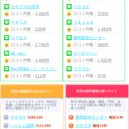
カチウマの定理
バクガチ
口コミ件数：
1,466件
口コミ件数：
376件
テキラボ
うまジェネ
口コミ件数：
238件
口コミ件数：
1,493件
ウマセラ
勝馬総合センター
口コミ件数：
2,795件
口コミ件数：
366件
縁（en）
オールウイン
口コミ件数：
1,909件
口コミ件数：
1,592件
Re:KEIBA（リ・ケイバ）
ウマフル
口コミ件数：
111件
口コミ件数：
97件
昨日の的中報告が多いサイト
直近の重賞的中があるサイト
クイーンステークス（ＧⅢ・8/2(日)
昨日 8/6(木) 船橋・園田・門別。当
札幌）の的中報告を当サイトが公式
サイトが公式配当と確認できた報告
配当と確認できたのは10サイト
延べ135件
サキガケ
勝馬総合センター
¥266,520
報告31件
ハーレム競馬
テキラボ
¥111,050
報告13件