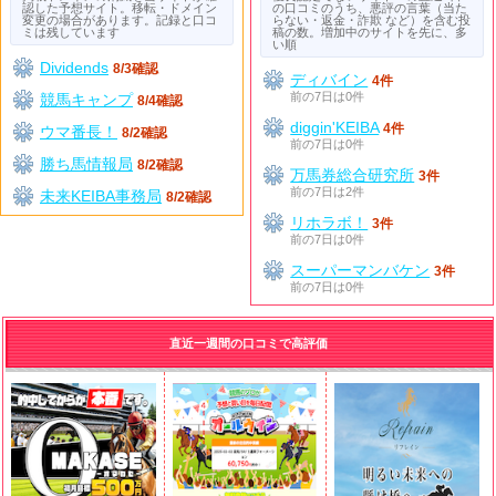
認した予想サイト。移転・ドメイン
の口コミのうち、悪評の言葉（当た
変更の場合があります。記録と口コ
らない・返金・詐欺 など）を含む投
ミは残しています
稿の数。増加中のサイトを先に、多
い順
Dividends
8/3確認
ディバイン
4件
前の7日は0件
競馬キャンプ
8/4確認
diggin'KEIBA
4件
ウマ番長！
8/2確認
前の7日は0件
勝ち馬情報局
8/2確認
万馬券総合研究所
3件
前の7日は2件
未来KEIBA事務局
8/2確認
リホラボ！
3件
前の7日は0件
スーパーマンバケン
3件
前の7日は0件
直近一週間の口コミで高評価