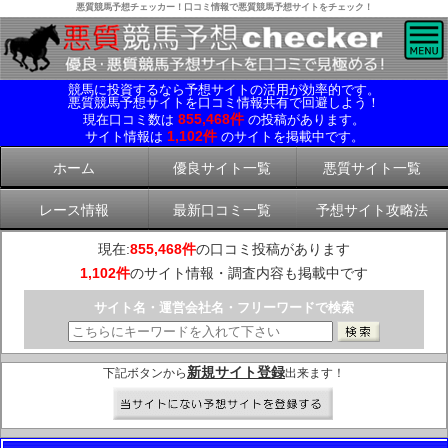
悪質競馬予想チェッカー！口コミ情報で悪質競馬予想サイトをチェック！
競馬に投資するなら予想サイトの活用が効率的です。
悪質競馬予想サイトを口コミ情報共有で回避しよう！
855,468件
現在口コミ数は
の投稿があります。
1,102件
サイト情報は
のサイトを掲載中です。
ホーム
優良サイト一覧
悪質サイト一覧
レース情報
最新口コミ一覧
予想サイト攻略法
現在:
855,468件
の口コミ投稿があります
1,102件
のサイト情報・調査内容も掲載中です
サイト名・運営会社名・フリーワードで検索
新規サイト登録
下記ボタンから
出来ます！