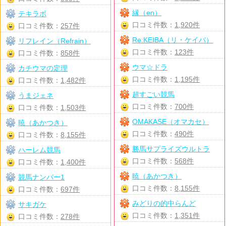
縁（en）
テキラボ
口コミ件数：
1,920件
口コミ件数：
257件
Re:KEIBA（リ・ケイバ）
リフレイン（Refrain）
口コミ件数：
123件
口コミ件数：
858件
ウマ☆ドラ
カチウマの定理
口コミ件数：
1,195件
口コミ件数：
1,482件
超すごい競馬
うまジェネ
口コミ件数：
700件
口コミ件数：
1,503件
OMAKASE（オマカセ）
暁（あかつき）
口コミ件数：
490件
口コミ件数：
8,155件
勝馬サプライズウルトラ
ハーレム競馬
口コミ件数：
568件
口コミ件数：
1,400件
暁（あかつき）
競馬ナンバー1
口コミ件数：
8,155件
口コミ件数：
697件
みどりの的中らんど
サキガケ
口コミ件数：
1,351件
口コミ件数：
278件