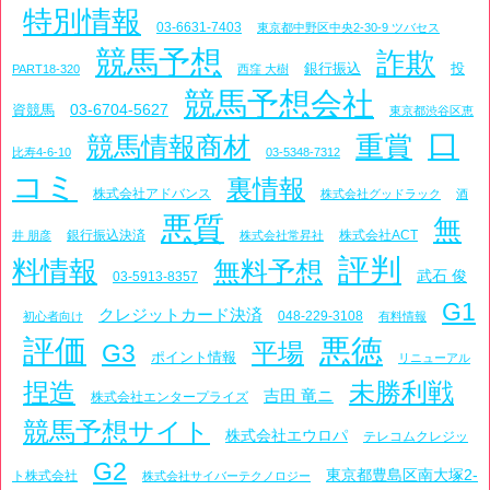
特別情報
03-6631-7403
東京都中野区中央2-30-9 ツバセス
競馬予想
詐欺
銀行振込
投
PART18-320
西窪 大樹
競馬予想会社
03-6704-5627
資競馬
東京都渋谷区恵
口
重賞
競馬情報商材
比寿4-6-10
03-5348-7312
コミ
裏情報
株式会社アドバンス
株式会社グッドラック
酒
悪質
無
銀行振込決済
株式会社ACT
井 朋彦
株式会社常昇社
評判
料情報
無料予想
武石 俊
03-5913-8357
G1
クレジットカード決済
048-229-3108
初心者向け
有料情報
評価
悪徳
平場
G3
ポイント情報
リニューアル
捏造
未勝利戦
吉田 竜ニ
株式会社エンタープライズ
競馬予想サイト
株式会社エウロパ
テレコムクレジッ
G2
東京都豊島区南大塚2-
ト株式会社
株式会社サイバーテクノロジー