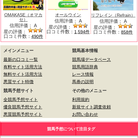
OMAKASE（オマカ
オールウイン
リフレイン（Refrain）
セ）
信用評価：
A
信用評価：
A
信用評価：
A
星の評価：
星の評価：
星の評価：
口コミ件数：
口コミ件数：
1,594件
858件
口コミ件数：
490件
メインメニュー
競馬基本情報
最新の口コミ一覧
競馬場データベース
有料サイト活用方法
競馬用語辞典
無料サイト活用方法
レース情報
悪質サイト特徴
馬券の説明
競馬予想サイト
その他のメニュー
全競馬予想サイト
利用規約
優良競馬予想サイト
新規サイト調査依頼
悪質競馬予想サイト
お問い合わせ
競馬予想について注目タグ