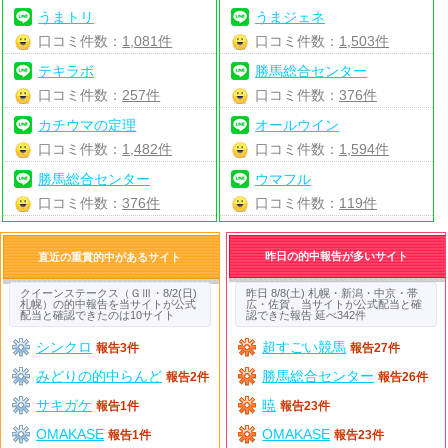
うまトリ
うまジェネ
口コミ件数：
1,081件
口コミ件数：
1,503件
テキラボ
勝馬総合センター
口コミ件数：
257件
口コミ件数：
376件
カチウマの定理
オールウイン
口コミ件数：
1,482件
口コミ件数：
1,594件
勝馬総合センター
ウマフル
口コミ件数：
376件
口コミ件数：
119件
昨日の的中報告が多いサイト
直近の重賞的中があるサイト
クイーンステークス（ＧⅢ・8/2(日)
昨日 8/8(土) 札幌・新潟・中京・帯
札幌）の的中報告を当サイトが公式
広・佐賀。当サイトが公式配当と確
配当と確認できたのは10サイト
認できた報告 延べ342件
シンクロ
超すごい競馬
報告3件
報告27件
みどりの的中らんど
勝馬総合センター
報告2件
報告26件
サキガケ
暁
報告1件
報告23件
OMAKASE
OMAKASE
報告1件
報告23件