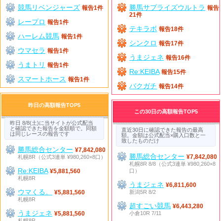
競馬リベンジャーズ
勝馬サプライズウルトラ
報告1件
報告
21件
レープロ
報告1件
テキラボ
報告18件
ハーレム競馬
報告1件
シンクロ
報告17件
ウマセラ
報告1件
うまジェネ
報告16件
うまトリ
報告1件
Re:KEIBA
報告15件
スマートホース
報告1件
バクガチ
報告14件
昨日の高額報告TOP5
この30日の高額報告TOP5
昨日 8/8(土)に当サイトが公式配当
と確認できた報告を金額順で。同額
直近30日に確認できた報告の最高
は同じレースの報告です
額。金額は公式配当×購入口数と一
致したものだけ
勝馬総合センター
¥7,842,080
勝馬総合センター
札幌8R（公式3連単 ¥980,260×8口）
¥7,842,080
札幌8R 8/8（公式3連単 ¥980,260×8
Re:KEIBA
口）
¥5,881,560
札幌8R
うまジェネ
¥6,811,600
ウマくる。
新潟5R 8/2
¥5,881,560
札幌8R
超すごい競馬
¥6,443,280
うまジェネ
小倉10R 7/11
¥5,881,560
札幌8R