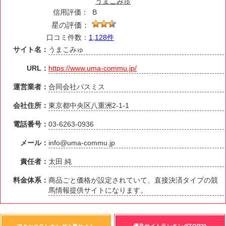
うまこみゅ
信用評価：
B
星の評価：
口コミ件数：
1,128件
サイト名：
うまこみゅ
URL：
https://www.uma-commu.jp/
運営業者：
合同会社パスミス
会社住所：
東京都中央区八重洲2-1-1
電話番号：
03-6263-0936
メール：
info@uma-commu.jp
責任者：
太田 純
料金体系：
商品ごと価格が設定されていて、直接決済タイプの競
馬情報提供サイトになります。
優良サイトランキングTOP20