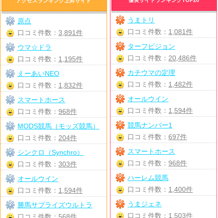
アクセスランキング上昇サイト
うまトリ
原点
口コミ件数：
1,081件
口コミ件数：
3,891件
ターフビジョン
ウマ☆ドラ
口コミ件数：
20,486件
口コミ件数：
1,195件
カチウマの定理
えーあいNEO
口コミ件数：
1,482件
口コミ件数：
1,832件
オールウイン
スマートホース
口コミ件数：
1,594件
口コミ件数：
968件
競馬ナンバー1
MODS競馬（モッズ競馬）
口コミ件数：
697件
口コミ件数：
204件
スマートホース
シンクロ（Synchro）
口コミ件数：
968件
口コミ件数：
303件
ハーレム競馬
オールウイン
口コミ件数：
1,400件
口コミ件数：
1,594件
うまジェネ
勝馬サプライズウルトラ
口コミ件数：
1,503件
口コミ件数：
568件