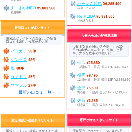
ハーレム競馬
¥6,285,400
えーあいNEO
福島6R 7/12
¥5,881,560
札幌8R
Re:KEIBA
¥5,881,560
札幌8R 8/8
新着口コミが多いサイト
今日の会場の配当基準線
優良認定サイトへの直近3日の新着
口コミ 616件。投稿が多い順
今日 8/9(日)開催の各会場、この30
日の3連単の真ん中（中央値）と最
バクガチ
50件
高。大きな数字の物差しに
シンクロ
48件
帯広
¥15,850
13開催日・最高 帯広12R ¥362,030
暁
48件
盛岡
¥9,495
うまトリ
35件
12開催日・最高 盛岡12R ¥2,659,660
ウマフル
27件
金沢
¥5,590
最新の口コミ一覧へ →
9開催日・最高 金沢11R ¥1,119,450
佐賀
¥6,685
5開催日・最高 佐賀4R ¥620,760
悪評が増えてきてるサイト
最近閉鎖が確認されたサイト
掲載ドメインの消滅を当サイトが確
優良認定でないサイトへの直近7日