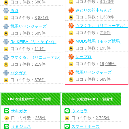
口コミ件数：
8,123件
口コミ件数：
686件
みどりの的中らんど
原点
口コミ件数：
1,338件
口コミ件数：
3,881件
ウマくる。（リニューアル）
競馬リベンジャーズ
口コミ件数：
219件
口コミ件数：
589件
MODS競馬（モッズ競馬）
Re:KEIBA（リ・ケイバ）
口コミ件数：
193件
口コミ件数：
111件
レープロ
ウマくる。（リニューアル）
口コミ件数：
19,095件
口コミ件数：
219件
競馬リベンジャーズ
バクガチ
口コミ件数：
589件
口コミ件数：
376件
LINE友達登録のサイト:評価増↑
LINE友達登録のサイト:話題性
サキガケ
ウマセラ
口コミ件数：
268件
口コミ件数：
2,795件
うまジェネ
スマートホース