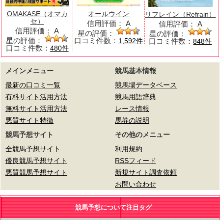
OMAKASE（オマカ
オールウイン
リフレイン（Refrain）
セ）
信用評価：
A
信用評価：
A
信用評価：
A
星の評価：
星の評価：
星の評価：
口コミ件数：
口コミ件数：
1,592件
848件
口コミ件数：
480件
メインメニュー
競馬基本情報
最新の口コミ一覧
競馬場データベース
有料サイト活用方法
競馬用語辞典
無料サイト活用方法
レース情報
悪質サイト特徴
馬券の説明
競馬予想サイト
その他のメニュー
全競馬予想サイト
利用規約
優良競馬予想サイト
RSSフィード
悪質競馬予想サイト
新規サイト調査依頼
お問い合わせ
競馬予想について注目タグ