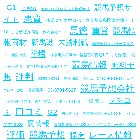
競馬予想サ
G1
LINE登録
テレコムクレジット株式会社
悪質
イト
株式会社エウロパ
東京都豊島区南大塚2-11-
悪徳
重賞
競馬情
10 ミモザビル3階
株式会社ACT
報商材
新馬戦
未勝利戦
株式会社エンタープライ
平場
武石 俊
ズ
神奈川県横浜市中区福富町西通1-7
銀
西窪 大樹
競馬情報
無料予
行振込決済
東京都渋谷区恵比寿4-6-10
評判
想
03-5348-7312
酒井 朋彦
埼玉県川口市弥平2-12-26 ウェイ
競馬予想会社
03-6704-5627
投資競馬
ブレフト102
クチコ
吉田 竜ニ
銀行振込
048-229-3108
株式会社常昇社
口コミ
ミ
G2
初心者向け
東京都中野区中央2-30-9 ツバセス
裏情報
東京都豊島区池袋3-34-7 ビジネスパーク池袋2階
PART18-320
評価
競馬予想
レース情報
捏造