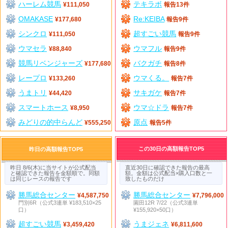
ハーレム競馬
テキラボ
¥111,050
報告13件
OMAKASE
Re:KEIBA
¥177,680
報告9件
シンクロ
超すごい競馬
¥111,050
報告9件
ウマセラ
ウマフル
¥88,840
報告9件
競馬リベンジャーズ
バクガチ
¥177,680
報告8件
レープロ
ウマくる。
¥133,260
報告7件
うまトリ
サキガケ
¥44,420
報告7件
スマートホース
ウマ☆ドラ
¥8,950
報告7件
みどりの的中らんど
原点
¥555,250
報告5件
この30日の高額報告TOP5
昨日の高額報告TOP5
昨日 8/6(木)に当サイトが公式配当
直近30日に確認できた報告の最高
と確認できた報告を金額順で。同額
額。金額は公式配当×購入口数と一
は同じレースの報告です
致したものだけ
勝馬総合センター
勝馬総合センター
¥4,587,750
¥7,796,000
門別6R（公式3連単 ¥183,510×25
園田12R 7/22（公式3連単
口）
¥155,920×50口）
超すごい競馬
うまジェネ
¥3,459,420
¥6,811,600