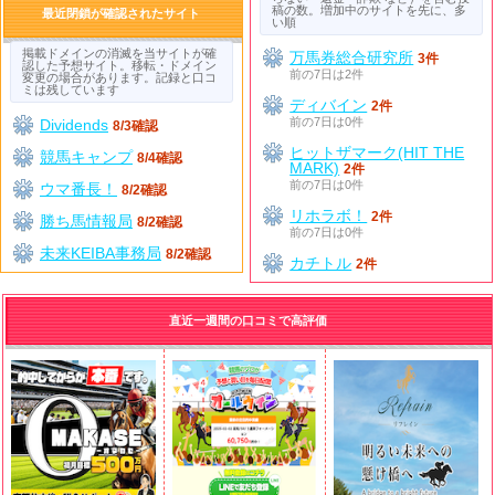
稿の数。増加中のサイトを先に、多
最近閉鎖が確認されたサイト
い順
掲載ドメインの消滅を当サイトが確
万馬券総合研究所
3件
認した予想サイト。移転・ドメイン
前の7日は2件
変更の場合があります。記録と口コ
ミは残しています
ディバイン
2件
前の7日は0件
Dividends
8/3確認
ヒットザマーク(HIT THE
競馬キャンプ
8/4確認
MARK)
2件
前の7日は0件
ウマ番長！
8/2確認
リホラボ！
2件
勝ち馬情報局
8/2確認
前の7日は0件
未来KEIBA事務局
8/2確認
カチトル
2件
直近一週間の口コミで高評価