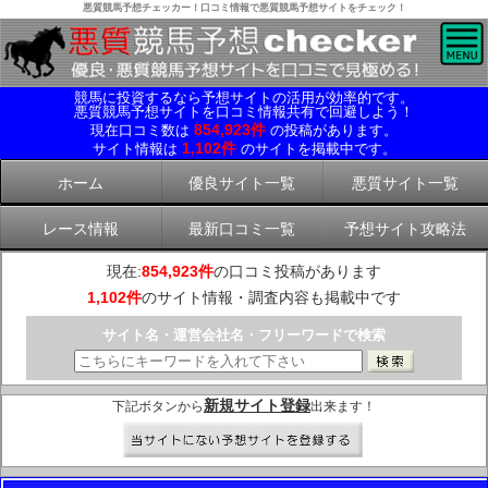
悪質競馬予想チェッカー！口コミ情報で悪質競馬予想サイトをチェック！
競馬に投資するなら予想サイトの活用が効率的です。
悪質競馬予想サイトを口コミ情報共有で回避しよう！
854,923件
現在口コミ数は
の投稿があります。
1,102件
サイト情報は
のサイトを掲載中です。
ホーム
優良サイト一覧
悪質サイト一覧
レース情報
最新口コミ一覧
予想サイト攻略法
現在:
854,923件
の口コミ投稿があります
1,102件
のサイト情報・調査内容も掲載中です
サイト名・運営会社名・フリーワードで検索
新規サイト登録
下記ボタンから
出来ます！