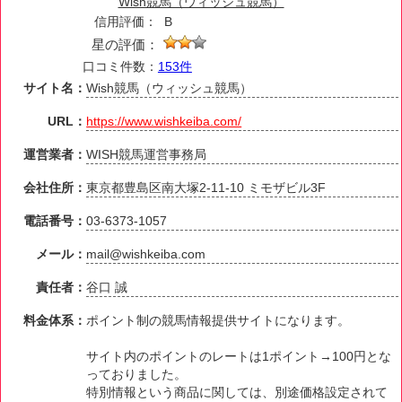
Wish競馬（ウィッシュ競馬）
信用評価：
B
星の評価：
口コミ件数：
153件
サイト名：
Wish競馬（ウィッシュ競馬）
URL：
https://www.wishkeiba.com/
運営業者：
WISH競馬運営事務局
会社住所：
東京都豊島区南大塚2-11-10 ミモザビル3F
電話番号：
03-6373-1057
メール：
mail@wishkeiba.com
責任者：
谷口 誠
料金体系：
ポイント制の競馬情報提供サイトになります。
サイト内のポイントのレートは1ポイント→100円とな
っておりました。
特別情報という商品に関しては、別途価格設定されて