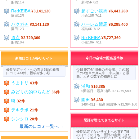
船橋11R
新潟5R 8/2
Re:KEIBA
超すごい競馬
¥3,141,120
¥6,443,280
園田12R
小倉10R 7/11
バクガチ
ハーレム競馬
¥3,141,120
¥6,285,400
園田12R
福島6R 7/12
原点
Re:KEIBA
¥2,729,360
¥5,727,360
船橋10R
小倉10R 7/11
今日の会場の配当基準線
新着口コミが多いサイト
優良認定サイトへの直近3日の新着
今日 8/7(金)開催の各会場、この30
口コミ 433件。投稿が多い順
日の3連単の真ん中（中央値）と最
高。大きな数字の物差しに
うまトリ
43件
浦和
¥16,385
5開催日・最高 浦和2R ¥279,580
みどりの的中らんど
36件
園田
¥6,430
暁
32件
14開催日・最高 園田9R ¥12,394,160
テキラボ
21件
シンクロ
20件
悪評が増えてきてるサイト
最新の口コミ一覧へ →
優良認定でないサイトへの直近7日
の口コミのうち、悪評の言葉（当た
らない・返金・詐欺 など）を含む投