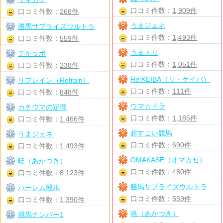
口コミ件数：
1,909件
口コミ件数：
268件
うまジェネ
勝馬サプライズウルトラ
口コミ件数：
1,493件
口コミ件数：
559件
うまトリ
テキラボ
口コミ件数：
1,051件
口コミ件数：
238件
Re:KEIBA（リ・ケイバ）
リフレイン（Refrain）
口コミ件数：
111件
口コミ件数：
848件
ウマ☆ドラ
カチウマの定理
口コミ件数：
1,185件
口コミ件数：
1,466件
超すごい競馬
うまジェネ
口コミ件数：
690件
口コミ件数：
1,493件
OMAKASE（オマカセ）
暁（あかつき）
口コミ件数：
480件
口コミ件数：
8,123件
勝馬サプライズウルトラ
ハーレム競馬
口コミ件数：
559件
口コミ件数：
1,390件
暁（あかつき）
競馬ナンバー1