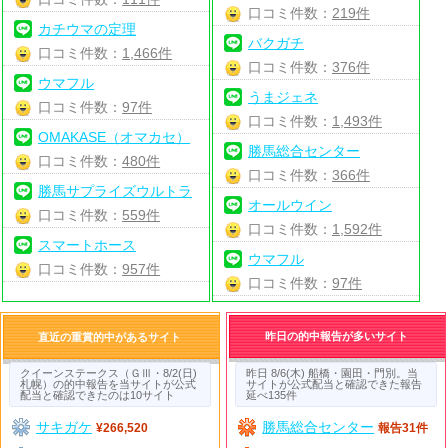
口コミ件数：
219件
カチウマの定理
バクガチ
口コミ件数：
1,466件
口コミ件数：
376件
ウマフル
うまジェネ
口コミ件数：
97件
口コミ件数：
1,493件
OMAKASE（オマカセ）
勝馬総合センター
口コミ件数：
480件
口コミ件数：
366件
勝馬サプライズウルトラ
オールウイン
口コミ件数：
559件
口コミ件数：
1,592件
スマートホース
ウマフル
口コミ件数：
957件
口コミ件数：
97件
昨日の的中報告が多いサイト
直近の重賞的中があるサイト
クイーンステークス（ＧⅢ・8/2(日)
昨日 8/6(木) 船橋・園田・門別。当
札幌）の的中報告を当サイトが公式
サイトが公式配当と確認できた報告
配当と確認できたのは10サイト
延べ135件
サキガケ
勝馬総合センター
¥266,520
報告31件