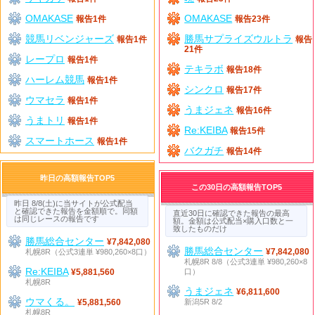
OMAKASE
OMAKASE
報告1件
報告23件
競馬リベンジャーズ
勝馬サプライズウルトラ
報告1件
報告
21件
レープロ
報告1件
テキラボ
報告18件
ハーレム競馬
報告1件
シンクロ
報告17件
ウマセラ
報告1件
うまジェネ
報告16件
うまトリ
報告1件
Re:KEIBA
報告15件
スマートホース
報告1件
バクガチ
報告14件
昨日の高額報告TOP5
この30日の高額報告TOP5
昨日 8/8(土)に当サイトが公式配当
と確認できた報告を金額順で。同額
直近30日に確認できた報告の最高
は同じレースの報告です
額。金額は公式配当×購入口数と一
致したものだけ
勝馬総合センター
¥7,842,080
勝馬総合センター
札幌8R（公式3連単 ¥980,260×8口）
¥7,842,080
札幌8R 8/8（公式3連単 ¥980,260×8
Re:KEIBA
口）
¥5,881,560
札幌8R
うまジェネ
¥6,811,600
ウマくる。
新潟5R 8/2
¥5,881,560
札幌8R