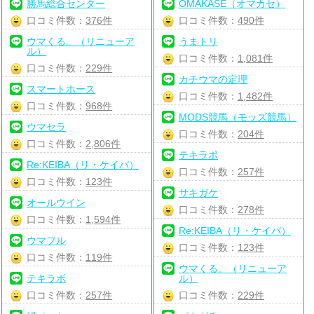
勝馬総合センター
OMAKASE（オマカセ）
口コミ件数：
376件
口コミ件数：
490件
ウマくる。（リニューア
うまトリ
ル）
口コミ件数：
1,081件
口コミ件数：
229件
カチウマの定理
スマートホース
口コミ件数：
1,482件
口コミ件数：
968件
MODS競馬（モッズ競馬）
ウマセラ
口コミ件数：
204件
口コミ件数：
2,806件
テキラボ
Re:KEIBA（リ・ケイバ）
口コミ件数：
257件
口コミ件数：
123件
サキガケ
オールウイン
口コミ件数：
278件
口コミ件数：
1,594件
Re:KEIBA（リ・ケイバ）
ウマフル
口コミ件数：
123件
口コミ件数：
119件
ウマくる。（リニューア
テキラボ
ル）
口コミ件数：
257件
口コミ件数：
229件