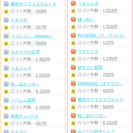
うまジェネ
勝馬サプライズウルトラ
口コミ件数：
1,503件
口コミ件数：
568件
縁（en）
テキラボ
口コミ件数：
1,920件
口コミ件数：
257件
Re:KEIBA（リ・ケイバ）
リフレイン（Refrain）
口コミ件数：
123件
口コミ件数：
858件
ウマ☆ドラ
カチウマの定理
口コミ件数：
1,195件
口コミ件数：
1,482件
超すごい競馬
うまジェネ
口コミ件数：
700件
口コミ件数：
1,503件
OMAKASE（オマカセ）
暁（あかつき）
口コミ件数：
490件
口コミ件数：
8,155件
勝馬サプライズウルトラ
ハーレム競馬
口コミ件数：
568件
口コミ件数：
1,400件
暁（あかつき）
競馬ナンバー1
口コミ件数：
8,155件
口コミ件数：
697件
みどりの的中らんど
サキガケ