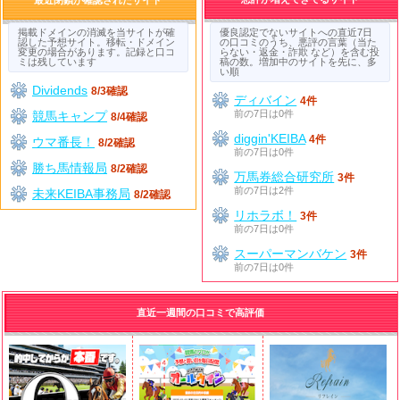
掲載ドメインの消滅を当サイトが確
優良認定でないサイトへの直近7日
認した予想サイト。移転・ドメイン
の口コミのうち、悪評の言葉（当た
変更の場合があります。記録と口コ
らない・返金・詐欺 など）を含む投
ミは残しています
稿の数。増加中のサイトを先に、多
い順
Dividends
8/3確認
ディバイン
4件
前の7日は0件
競馬キャンプ
8/4確認
diggin'KEIBA
4件
ウマ番長！
8/2確認
前の7日は0件
勝ち馬情報局
8/2確認
万馬券総合研究所
3件
前の7日は2件
未来KEIBA事務局
8/2確認
リホラボ！
3件
前の7日は0件
スーパーマンバケン
3件
前の7日は0件
直近一週間の口コミで高評価