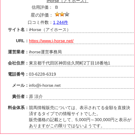
iHorse（アイホース）
信用評価：
B
星の評価：
口コミ件数：
1,244件
サイト名：
iHorse（アイホース）
URL：
https://www.i-horse.net/
運営業者：
ihorse運営事務局
会社住所：
東京都千代田区神田佐久間町2丁目18番地1
電話番号：
03-6228-6319
メール：
info@i-horse.net
責任者：
原 涼介
料金体系：
競馬情報販売については、表示されてる金額を直接決
済するタイプでの情報サイトでした。
販売価格の記載として、5,000円～300,000円と表示が
ありますがこの限りではないようです。