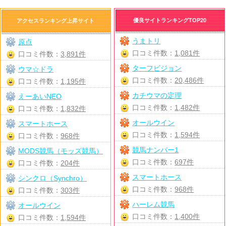
優良サイトランキングTOP20
アクセスランキング上昇サイト
うまトリ
原点
口コミ件数：
1,081件
口コミ件数：
3,891件
ターフビジョン
ウマ☆ドラ
口コミ件数：
20,486件
口コミ件数：
1,195件
カチウマの定理
えーあいNEO
口コミ件数：
1,482件
口コミ件数：
1,832件
オールウイン
スマートホース
口コミ件数：
1,594件
口コミ件数：
968件
競馬ナンバー1
MODS競馬（モッズ競馬）
口コミ件数：
697件
口コミ件数：
204件
スマートホース
シンクロ（Synchro）
口コミ件数：
968件
口コミ件数：
303件
ハーレム競馬
オールウイン
口コミ件数：
1,400件
口コミ件数：
1,594件