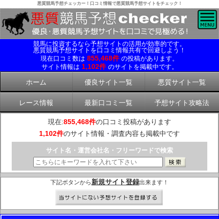
悪質競馬予想チェッカー！口コミ情報で悪質競馬予想サイトをチェック！
競馬に投資するなら予想サイトの活用が効率的です。
悪質競馬予想サイトを口コミ情報共有で回避しよう！
855,468件
現在口コミ数は
の投稿があります。
1,102件
サイト情報は
のサイトを掲載中です。
ホーム
優良サイト一覧
悪質サイト一覧
レース情報
最新口コミ一覧
予想サイト攻略法
現在:
855,468件
の口コミ投稿があります
1,102件
のサイト情報・調査内容も掲載中です
サイト名・運営会社名・フリーワードで検索
新規サイト登録
下記ボタンから
出来ます！