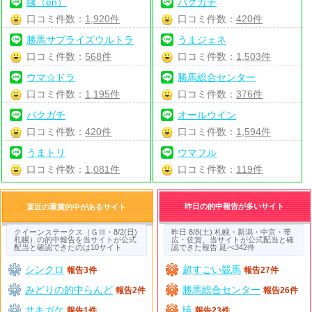
縁（en）
バクガチ
口コミ件数：
1,920件
口コミ件数：
420件
勝馬サプライズウルトラ
うまジェネ
口コミ件数：
568件
口コミ件数：
1,503件
ウマ☆ドラ
勝馬総合センター
口コミ件数：
1,195件
口コミ件数：
376件
バクガチ
オールウイン
口コミ件数：
420件
口コミ件数：
1,594件
うまトリ
ウマフル
口コミ件数：
1,081件
口コミ件数：
119件
昨日の的中報告が多いサイト
直近の重賞的中があるサイト
クイーンステークス（ＧⅢ・8/2(日)
昨日 8/8(土) 札幌・新潟・中京・帯
札幌）の的中報告を当サイトが公式
広・佐賀。当サイトが公式配当と確
配当と確認できたのは10サイト
認できた報告 延べ342件
シンクロ
超すごい競馬
報告3件
報告27件
みどりの的中らんど
勝馬総合センター
報告2件
報告26件
サキガケ
暁
報告1件
報告23件