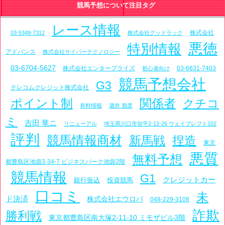
競馬予想について注目タグ
レース情報
株式会社
03-5348-7312
株式会社グッドラック
悪徳
特別情報
アドバンス
株式会社サイバーテクノロジー
03-6704-5627
株式会社エンタープライズ
03-6631-7403
初心者向け
競馬予想会社
G3
テレコムクレジット株式会社
ポイント制
関係者
クチコ
有料情報
酒井 朋彦
ミ
吉田 竜ニ
リニューアル
埼玉県川口市弥平2-12-26 ウェイブレフト102
評判
競馬情報商材
新馬戦
捏造
東京
悪質
無料予想
都豊島区池袋3-34-7 ビジネスパーク池袋2階
競馬情報
G1
クレジットカー
銀行振込
投資競馬
口コミ
未
ド決済
株式会社エウロパ
048-229-3108
詐欺
勝利戦
東京都豊島区南大塚2-11-10 ミモザビル3階