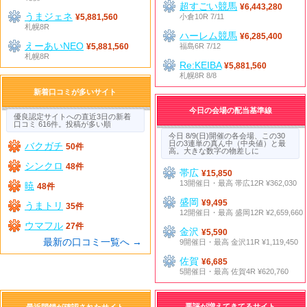
超すごい競馬
¥6,443,280
うまジェネ
小倉10R 7/11
¥5,881,560
札幌8R
ハーレム競馬
¥6,285,400
えーあいNEO
福島6R 7/12
¥5,881,560
札幌8R
Re:KEIBA
¥5,881,560
札幌8R 8/8
新着口コミが多いサイト
今日の会場の配当基準線
優良認定サイトへの直近3日の新着
口コミ 616件。投稿が多い順
今日 8/9(日)開催の各会場、この30
日の3連単の真ん中（中央値）と最
バクガチ
50件
高。大きな数字の物差しに
シンクロ
48件
帯広
¥15,850
13開催日・最高 帯広12R ¥362,030
暁
48件
盛岡
¥9,495
うまトリ
35件
12開催日・最高 盛岡12R ¥2,659,660
ウマフル
27件
金沢
¥5,590
最新の口コミ一覧へ →
9開催日・最高 金沢11R ¥1,119,450
佐賀
¥6,685
5開催日・最高 佐賀4R ¥620,760
悪評が増えてきてるサイト
最近閉鎖が確認されたサイト