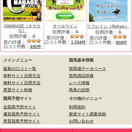
OMAKASE（オマカ
オールウイン
リフレイン（Refrain）
セ）
信用評価：
A
信用評価：
A
信用評価：
A
星の評価：
星の評価：
星の評価：
口コミ件数：
口コミ件数：
1,594件
858件
口コミ件数：
490件
メインメニュー
競馬基本情報
最新の口コミ一覧
競馬場データベース
有料サイト活用方法
競馬用語辞典
無料サイト活用方法
レース情報
悪質サイト特徴
馬券の説明
競馬予想サイト
その他のメニュー
全競馬予想サイト
利用規約
優良競馬予想サイト
新規サイト調査依頼
悪質競馬予想サイト
お問い合わせ