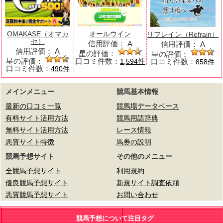
OMAKASE（オマカ
オールウイン
リフレイン（Refrain）
セ）
信用評価：
A
信用評価：
A
信用評価：
A
星の評価：
星の評価：
星の評価：
口コミ件数：
口コミ件数：
1,594件
858件
口コミ件数：
490件
メインメニュー
競馬基本情報
最新の口コミ一覧
競馬場データベース
有料サイト活用方法
競馬用語辞典
無料サイト活用方法
レース情報
悪質サイト特徴
馬券の説明
競馬予想サイト
その他のメニュー
全競馬予想サイト
利用規約
優良競馬予想サイト
新規サイト調査依頼
悪質競馬予想サイト
お問い合わせ
競馬予想について注目タグ