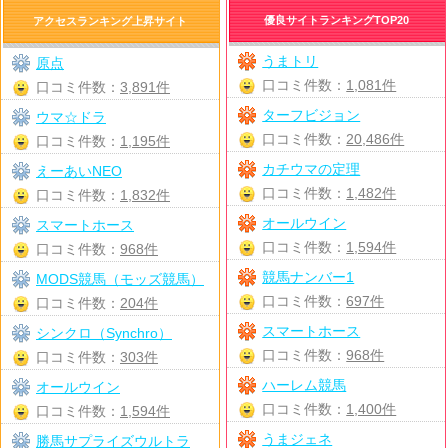
優良サイトランキングTOP20
アクセスランキング上昇サイト
うまトリ
原点
口コミ件数：
1,081件
口コミ件数：
3,891件
ターフビジョン
ウマ☆ドラ
口コミ件数：
20,486件
口コミ件数：
1,195件
カチウマの定理
えーあいNEO
口コミ件数：
1,482件
口コミ件数：
1,832件
オールウイン
スマートホース
口コミ件数：
1,594件
口コミ件数：
968件
競馬ナンバー1
MODS競馬（モッズ競馬）
口コミ件数：
697件
口コミ件数：
204件
スマートホース
シンクロ（Synchro）
口コミ件数：
968件
口コミ件数：
303件
ハーレム競馬
オールウイン
口コミ件数：
1,400件
口コミ件数：
1,594件
うまジェネ
勝馬サプライズウルトラ