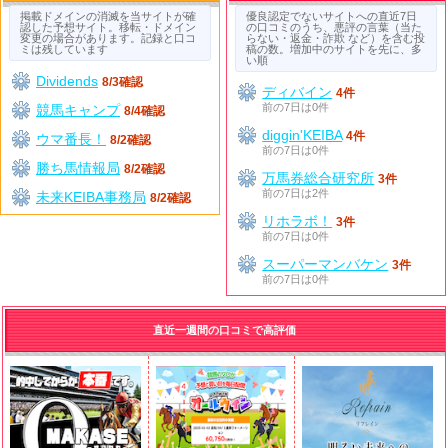
掲載ドメインの消滅を当サイトが確
優良認定でないサイトへの直近7日
認した予想サイト。移転・ドメイン
の口コミのうち、悪評の言葉（当た
変更の場合があります。記録と口コ
らない・返金・詐欺 など）を含む投
ミは残しています
稿の数。増加中のサイトを先に、多
い順
Dividends
8/3確認
ディバイン
4件
前の7日は0件
競馬キャンプ
8/4確認
diggin'KEIBA
4件
ウマ番長！
8/2確認
前の7日は0件
勝ち馬情報局
8/2確認
万馬券総合研究所
3件
前の7日は2件
未来KEIBA事務局
8/2確認
リホラボ！
3件
前の7日は0件
スーパーマンバケン
3件
前の7日は0件
直近一週間の口コミで高評価