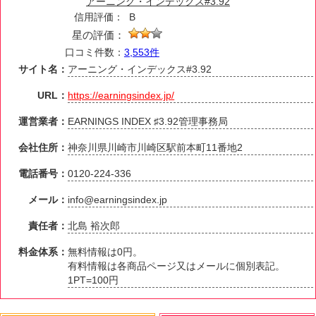
アーニング・インデックス#3.92
信用評価：
B
星の評価：
口コミ件数：
3,553件
サイト名：
アーニング・インデックス#3.92
URL：
https://earningsindex.jp/
運営業者：
EARNINGS INDEX ♯3.92管理事務局
会社住所：
神奈川県川崎市川崎区駅前本町11番地2
電話番号：
0120-224-336
メール：
info@earningsindex.jp
責任者：
北島 裕次郎
料金体系：
無料情報は0円。
有料情報は各商品ページ又はメールに個別表記。
1PT=100円