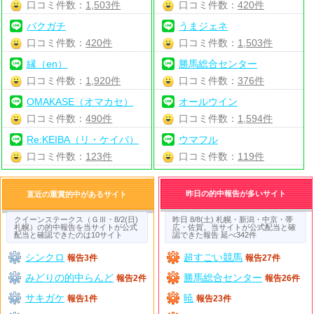
口コミ件数：
1,503件
口コミ件数：
420件
バクガチ
うまジェネ
口コミ件数：
420件
口コミ件数：
1,503件
縁（en）
勝馬総合センター
口コミ件数：
1,920件
口コミ件数：
376件
OMAKASE（オマカセ）
オールウイン
口コミ件数：
490件
口コミ件数：
1,594件
Re:KEIBA（リ・ケイバ）
ウマフル
口コミ件数：
123件
口コミ件数：
119件
昨日の的中報告が多いサイト
直近の重賞的中があるサイト
クイーンステークス（ＧⅢ・8/2(日)
昨日 8/8(土) 札幌・新潟・中京・帯
札幌）の的中報告を当サイトが公式
広・佐賀。当サイトが公式配当と確
配当と確認できたのは10サイト
認できた報告 延べ342件
シンクロ
超すごい競馬
報告3件
報告27件
みどりの的中らんど
勝馬総合センター
報告2件
報告26件
サキガケ
暁
報告1件
報告23件