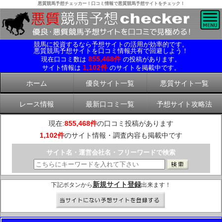
悪質競馬予想チェッカー！口コミ情報で悪質競馬予想サイトをチェック！
競馬に投資するなら予想サイトの活用が効率的です。
悪質競馬予想サイトを口コミ情報共有で回避しよう！
855,468件
現在口コミ数は
の投稿があります。
1,102件
サイト情報は
のサイトを掲載中です。
ホーム
優良サイト一覧
悪質サイト一覧
レース情報
最新口コミ一覧
予想サイト攻略法
現在:
855,468件
の口コミ投稿があります
1,102件
のサイト情報・調査内容も掲載中です
サイト名・運営会社名・フリーワードで検索
新規サイト登録
下記ボタンから
出来ます！