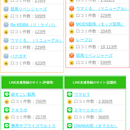
口コミ件数：
278件
ウマくる。（リニューアル）
競馬リベンジャーズ
口コミ件数：
229件
口コミ件数：
599件
MODS競馬（モッズ競馬）
Re:KEIBA（リ・ケイバ）
口コミ件数：
204件
口コミ件数：
123件
レープロ
ウマくる。（リニューアル）
口コミ件数：
19,113件
口コミ件数：
229件
競馬リベンジャーズ
バクガチ
口コミ件数：
599件
口コミ件数：
420件
LINE友達登録のサイト:評価増↑
LINE友達登録のサイト:話題性
超すごい競馬
ウマセラ
口コミ件数：
700件
口コミ件数：
2,806件
テキラボ
スマートホース
口コミ件数：
257件
口コミ件数：
968件
勝馬サプライズウルトラ
OMAKASE（オマカセ）