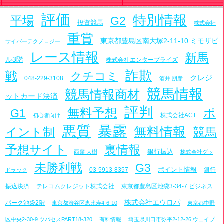
評価
特別情報
平場
G2
投資競馬
株式会社
重賞
東京都豊島区南大塚2-11-10 ミモザビ
サイバーテクノロジー
レース情報
新馬
ル3階
株式会社エンタープライズ
詐欺
戦
クチコミ
クレジ
048-229-3108
酒井 朋彦
競馬情報
競馬情報商材
ットカード決済
評判
無料予想
ポ
G1
株式会社ACT
初心者向け
悪質
暴露
無料情報
イント制
競馬
予想サイト
裏情報
銀行振込
西窪 大樹
株式会社グッ
未勝利戦
G3
ポイント情報
03-5913-8357
銀行
ドラック
振込決済
テレコムクレジット株式会社
東京都豊島区池袋3-34-7 ビジネス
株式会社エウロパ
パーク池袋2階
東京都渋谷区恵比寿4-6-10
東京都中野
区中央2-30-9 ツバセスPART18-320
有料情報
埼玉県川口市弥平2-12-26 ウェイブ