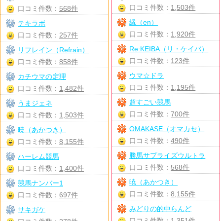
口コミ件数：
1,503件
口コミ件数：
568件
縁（en）
テキラボ
口コミ件数：
1,920件
口コミ件数：
257件
Re:KEIBA（リ・ケイバ）
リフレイン（Refrain）
口コミ件数：
123件
口コミ件数：
858件
ウマ☆ドラ
カチウマの定理
口コミ件数：
1,195件
口コミ件数：
1,482件
超すごい競馬
うまジェネ
口コミ件数：
700件
口コミ件数：
1,503件
OMAKASE（オマカセ）
暁（あかつき）
口コミ件数：
490件
口コミ件数：
8,155件
勝馬サプライズウルトラ
ハーレム競馬
口コミ件数：
568件
口コミ件数：
1,400件
暁（あかつき）
競馬ナンバー1
口コミ件数：
8,155件
口コミ件数：
697件
みどりの的中らんど
サキガケ
口コミ件数：
1,351件