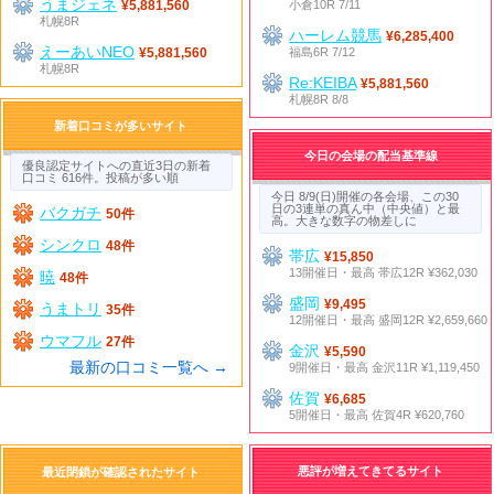
うまジェネ
小倉10R 7/11
¥5,881,560
札幌8R
ハーレム競馬
¥6,285,400
えーあいNEO
福島6R 7/12
¥5,881,560
札幌8R
Re:KEIBA
¥5,881,560
札幌8R 8/8
新着口コミが多いサイト
今日の会場の配当基準線
優良認定サイトへの直近3日の新着
口コミ 616件。投稿が多い順
今日 8/9(日)開催の各会場、この30
日の3連単の真ん中（中央値）と最
バクガチ
50件
高。大きな数字の物差しに
シンクロ
48件
帯広
¥15,850
13開催日・最高 帯広12R ¥362,030
暁
48件
盛岡
¥9,495
うまトリ
35件
12開催日・最高 盛岡12R ¥2,659,660
ウマフル
27件
金沢
¥5,590
最新の口コミ一覧へ →
9開催日・最高 金沢11R ¥1,119,450
佐賀
¥6,685
5開催日・最高 佐賀4R ¥620,760
悪評が増えてきてるサイト
最近閉鎖が確認されたサイト