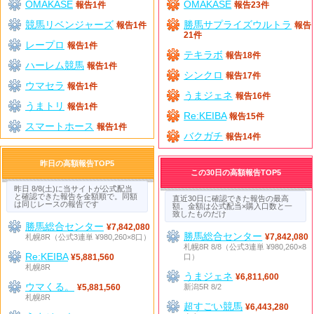
OMAKASE
OMAKASE
報告1件
報告23件
競馬リベンジャーズ
勝馬サプライズウルトラ
報告1件
報告
21件
レープロ
報告1件
テキラボ
報告18件
ハーレム競馬
報告1件
シンクロ
報告17件
ウマセラ
報告1件
うまジェネ
報告16件
うまトリ
報告1件
Re:KEIBA
報告15件
スマートホース
報告1件
バクガチ
報告14件
昨日の高額報告TOP5
この30日の高額報告TOP5
昨日 8/8(土)に当サイトが公式配当
と確認できた報告を金額順で。同額
直近30日に確認できた報告の最高
は同じレースの報告です
額。金額は公式配当×購入口数と一
致したものだけ
勝馬総合センター
¥7,842,080
勝馬総合センター
札幌8R（公式3連単 ¥980,260×8口）
¥7,842,080
札幌8R 8/8（公式3連単 ¥980,260×8
Re:KEIBA
口）
¥5,881,560
札幌8R
うまジェネ
¥6,811,600
ウマくる。
新潟5R 8/2
¥5,881,560
札幌8R
超すごい競馬
¥6,443,280