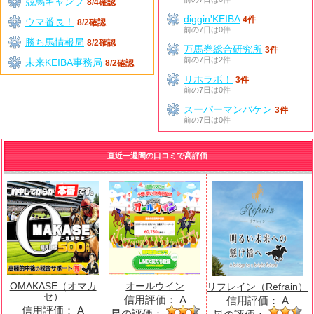
競馬キャンプ
8/4確認
diggin'KEIBA
4件
ウマ番長！
8/2確認
前の7日は0件
勝ち馬情報局
8/2確認
万馬券総合研究所
3件
前の7日は2件
未来KEIBA事務局
8/2確認
リホラボ！
3件
前の7日は0件
スーパーマンバケン
3件
前の7日は0件
直近一週間の口コミで高評価
OMAKASE（オマカ
オールウイン
リフレイン（Refrain）
セ）
信用評価：
A
信用評価：
A
信用評価：
A
星の評価：