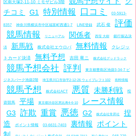
競馬予想サイト
ク
区南大塚2-11-10 ミモザビル3階
口コミ
特別情報
チコミ
G1
03-5913-
評価
武石 俊
8357
神奈川県横浜市中区福富町西通1-7
LINE登録
競馬情報
関係者
銀行振込決
リニューアル
西窪 大樹
無料情報
新馬戦
クレジッ
株式会社エウロパ
済
無料予想
トカード決済
吉田 竜ニ
株式会社グッドラック
競馬予想会社
評判
東京都豊島区池袋3-34-7 ビ
ジネスパーク池袋2階
埼玉県川口市弥平2-12-26 ウェイブレフト102
有料情報
競馬予想
悪質
未勝利戦
投
株式会社ACT
レース情報
平場
資競馬
東京都渋谷区恵比寿4-6-10
悪徳
詐欺
重賞
捏
G3
G2
株式会社常昇社
造
裏情報
ポイント
ポイント情報
03-6631-7403
制
048-229-