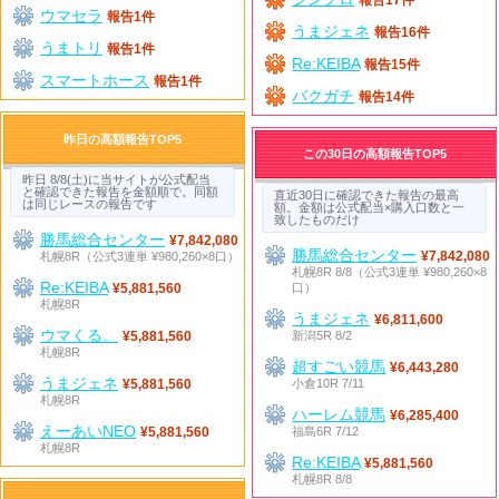
ウマセラ
報告1件
うまジェネ
報告16件
うまトリ
報告1件
Re:KEIBA
報告15件
スマートホース
報告1件
バクガチ
報告14件
昨日の高額報告TOP5
この30日の高額報告TOP5
昨日 8/8(土)に当サイトが公式配当
と確認できた報告を金額順で。同額
直近30日に確認できた報告の最高
は同じレースの報告です
額。金額は公式配当×購入口数と一
致したものだけ
勝馬総合センター
¥7,842,080
勝馬総合センター
札幌8R（公式3連単 ¥980,260×8口）
¥7,842,080
札幌8R 8/8（公式3連単 ¥980,260×8
Re:KEIBA
口）
¥5,881,560
札幌8R
うまジェネ
¥6,811,600
ウマくる。
新潟5R 8/2
¥5,881,560
札幌8R
超すごい競馬
¥6,443,280
うまジェネ
小倉10R 7/11
¥5,881,560
札幌8R
ハーレム競馬
¥6,285,400
えーあいNEO
福島6R 7/12
¥5,881,560
札幌8R
Re:KEIBA
¥5,881,560
札幌8R 8/8