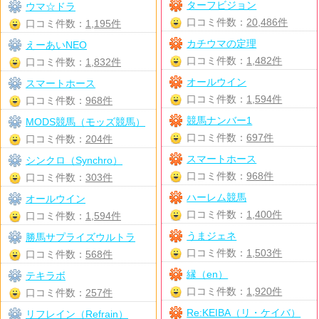
ターフビジョン
ウマ☆ドラ
口コミ件数：
20,486件
口コミ件数：
1,195件
カチウマの定理
えーあいNEO
口コミ件数：
1,482件
口コミ件数：
1,832件
オールウイン
スマートホース
口コミ件数：
1,594件
口コミ件数：
968件
競馬ナンバー1
MODS競馬（モッズ競馬）
口コミ件数：
697件
口コミ件数：
204件
スマートホース
シンクロ（Synchro）
口コミ件数：
968件
口コミ件数：
303件
ハーレム競馬
オールウイン
口コミ件数：
1,400件
口コミ件数：
1,594件
うまジェネ
勝馬サプライズウルトラ
口コミ件数：
1,503件
口コミ件数：
568件
縁（en）
テキラボ
口コミ件数：
1,920件
口コミ件数：
257件
Re:KEIBA（リ・ケイバ）
リフレイン（Refrain）