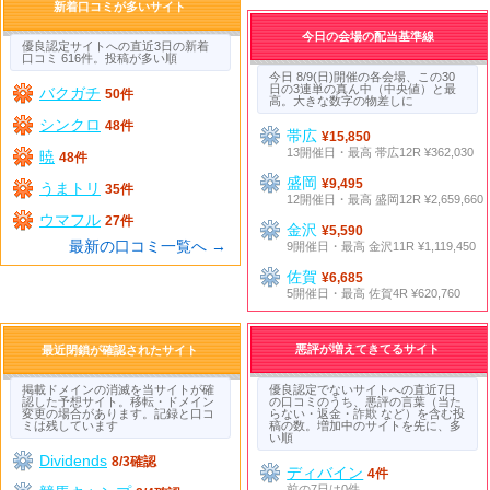
新着口コミが多いサイト
今日の会場の配当基準線
優良認定サイトへの直近3日の新着
口コミ 616件。投稿が多い順
今日 8/9(日)開催の各会場、この30
日の3連単の真ん中（中央値）と最
バクガチ
50件
高。大きな数字の物差しに
シンクロ
48件
帯広
¥15,850
13開催日・最高 帯広12R ¥362,030
暁
48件
盛岡
¥9,495
うまトリ
35件
12開催日・最高 盛岡12R ¥2,659,660
ウマフル
27件
金沢
¥5,590
最新の口コミ一覧へ →
9開催日・最高 金沢11R ¥1,119,450
佐賀
¥6,685
5開催日・最高 佐賀4R ¥620,760
悪評が増えてきてるサイト
最近閉鎖が確認されたサイト
掲載ドメインの消滅を当サイトが確
優良認定でないサイトへの直近7日
認した予想サイト。移転・ドメイン
の口コミのうち、悪評の言葉（当た
変更の場合があります。記録と口コ
らない・返金・詐欺 など）を含む投
ミは残しています
稿の数。増加中のサイトを先に、多
い順
Dividends
8/3確認
ディバイン
4件
前の7日は0件