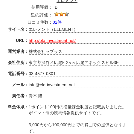
エレメント
信用評価：
B
星の評価：
口コミ件数：
82件
サイト名：
エレメント（ELEMENT）
URL：
http://ele-investment.net/
運営業者：
株式会社ラプラス
会社住所：
東京都渋谷区広尾5-25-5 広尾アネックスビル3F
電話番号：
03-4577-0301
メール：
info@ele-investment.net
責任者：
青木 隆
料金体系：
1ポイント100円の従量課金制度と記載ありました。
ポイント制の競馬情報提供サイトです。
3,000円から100,000円までの範囲での提供となりま
す。