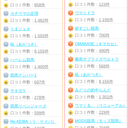
口コミ件数：
123件
口コミ件数：
858件
ウマ☆ドラ
カチウマの定理
口コミ件数：
1,195件
口コミ件数：
1,482件
超すごい競馬
うまジェネ
口コミ件数：
700件
口コミ件数：
1,503件
OMAKASE（オマカセ）
暁（あかつき）
口コミ件数：
490件
口コミ件数：
8,155件
勝馬サプライズウルトラ
ハーレム競馬
口コミ件数：
568件
口コミ件数：
1,400件
暁（あかつき）
競馬ナンバー1
口コミ件数：
8,155件
口コミ件数：
697件
みどりの的中らんど
サキガケ
口コミ件数：
1,351件
口コミ件数：
278件
ウマくる。（リニューアル）
競馬リベンジャーズ
口コミ件数：
229件
口コミ件数：
599件
MODS競馬（モッズ競馬）
Re:KEIBA（リ・ケイバ）
口コミ件数：
204件