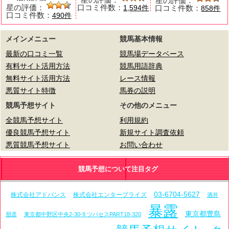
星の評価：
星の評価：
口コミ件数：
口コミ件数：
1,594件
858件
口コミ件数：
490件
メインメニュー
競馬基本情報
最新の口コミ一覧
競馬場データベース
有料サイト活用方法
競馬用語辞典
無料サイト活用方法
レース情報
悪質サイト特徴
馬券の説明
競馬予想サイト
その他のメニュー
全競馬予想サイト
利用規約
優良競馬予想サイト
新規サイト調査依頼
悪質競馬予想サイト
お問い合わせ
競馬予想について注目タグ
03-6704-5627
株式会社アドバンス
株式会社エンタープライズ
酒井
暴露
東京都豊島
朋彦
東京都中野区中央2-30-9 ツバセスPART18-320