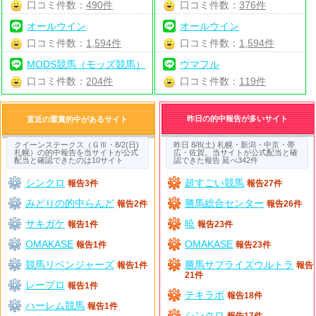
口コミ件数：
490件
口コミ件数：
376件
オールウイン
オールウイン
口コミ件数：
1,594件
口コミ件数：
1,594件
MODS競馬（モッズ競馬）
ウマフル
口コミ件数：
204件
口コミ件数：
119件
昨日の的中報告が多いサイト
直近の重賞的中があるサイト
クイーンステークス（ＧⅢ・8/2(日)
昨日 8/8(土) 札幌・新潟・中京・帯
札幌）の的中報告を当サイトが公式
広・佐賀。当サイトが公式配当と確
配当と確認できたのは10サイト
認できた報告 延べ342件
シンクロ
超すごい競馬
報告3件
報告27件
みどりの的中らんど
勝馬総合センター
報告2件
報告26件
サキガケ
暁
報告1件
報告23件
OMAKASE
OMAKASE
報告1件
報告23件
競馬リベンジャーズ
勝馬サプライズウルトラ
報告1件
報告
21件
レープロ
報告1件
テキラボ
報告18件
ハーレム競馬
報告1件
シンクロ
報告17件