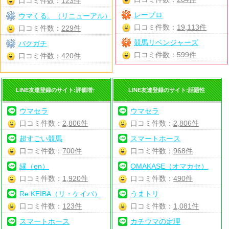
口コミ件数：
123件
レープロ
ウマくる。（リニューアル）
口コミ件数：
19,113件
口コミ件数：
229件
競馬リベンジャーズ
バクガチ
口コミ件数：
599件
口コミ件数：
420件
LINE友達登録のサイト:評価増↑
LINE友達登録のサイト:話題性
ウマセラ
ウマセラ
口コミ件数：
2,806件
口コミ件数：
2,806件
超すごい競馬
スマートホース
口コミ件数：
700件
口コミ件数：
968件
縁（en）
OMAKASE（オマカセ）
口コミ件数：
1,920件
口コミ件数：
490件
Re:KEIBA（リ・ケイバ）
うまトリ
口コミ件数：
123件
口コミ件数：
1,081件
スマートホース
カチウマの定理