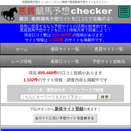
悪質競馬予想チェッカー！口コミ情報で悪質競馬予想サイトをチェック！
競馬に投資するなら予想サイトの活用が効率的です。
悪質競馬予想サイトを口コミ情報共有で回避しよう！
855,468件
現在口コミ数は
の投稿があります。
1,102件
サイト情報は
のサイトを掲載中です。
ホーム
優良サイト一覧
悪質サイト一覧
レース情報
最新口コミ一覧
予想サイト攻略法
現在:
855,468件
の口コミ投稿があります
1,102件
のサイト情報・調査内容も掲載中です
サイト名・運営会社名・フリーワードで検索
新規サイト登録
下記ボタンから
出来ます！