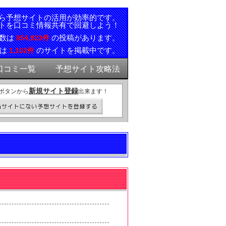
ら予想サイトの活用が効率的です。
トを口コミ情報共有で回避しよう！
ミ数は
の投稿があります。
854,923件
報は
のサイトを掲載中です。
1,102件
口コミ一覧
予想サイト攻略法
新規サイト登録
ボタンから
出来ます！
）