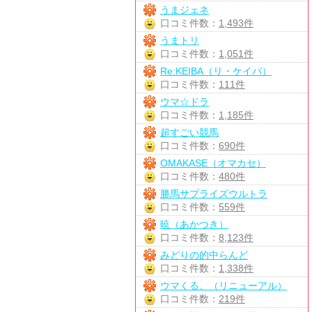
うまジェネ
口コミ件数：
1,493件
うまトリ
口コミ件数：
1,051件
Re:KEIBA（リ・ケイバ）
口コミ件数：
111件
ウマ☆ドラ
口コミ件数：
1,185件
超すごい競馬
口コミ件数：
690件
OMAKASE（オマカセ）
口コミ件数：
480件
勝馬サプライズウルトラ
口コミ件数：
559件
暁（あかつき）
口コミ件数：
8,123件
みどりの的中らんど
口コミ件数：
1,338件
ウマくる。（リニューアル）
口コミ件数：
219件