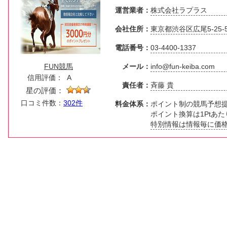
運営業者：
株式会社ラプラス
会社住所：
東京都渋谷区広尾5-25
電話番号：
03-4400-1337
FUN競馬
メール：
info@fun-keiba.com
信用評価：
A
責任者：
斉藤 貴
星の評価：
口コミ件数：
302件
料金体系：
ポイント制の競馬予想
ポイント換算は1Ptあた
特別情報は情報毎に価