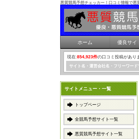
悪質競馬予想チェッカー！口コミ情報で悪
ホーム
優良サイ
現在:
854,923件
の口コミ投稿があり
サイト名・運営会社名・フリーワード
サイトメニュー・一覧
トップページ
全競馬予想サイト一覧
悪質競馬予想サイト一覧