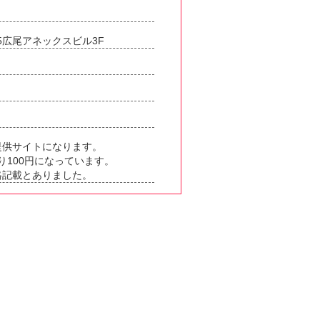
-5広尾アネックスビル3F
提供サイトになります。
り100円になっています。
格記載とありました。