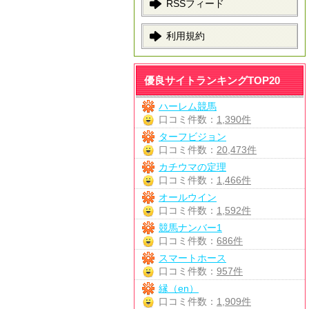
RSSフィード
利用規約
優良サイトランキングTOP20
ハーレム競馬
口コミ件数：
1,390件
ターフビジョン
口コミ件数：
20,473件
カチウマの定理
口コミ件数：
1,466件
オールウイン
口コミ件数：
1,592件
競馬ナンバー1
口コミ件数：
686件
スマートホース
口コミ件数：
957件
縁（en）
口コミ件数：
1,909件