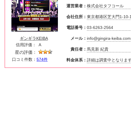
運営業者：
株式会社タフコール
会社住所：
東京都港区芝大門1-10-
電話番号：
03-6263-2564
ギンギラKEIBA
メール：
info@gingira-keiba.com
信用評価：
A
責任者：
馬見新 紀貴
星の評価：
口コミ件数：
574件
料金体系：
詳細は調査中となりま