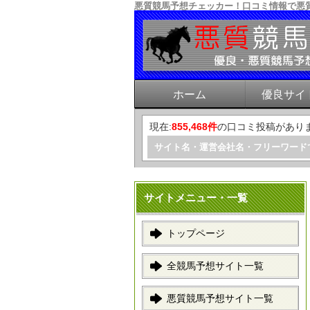
悪質競馬予想チェッカー！口コミ情報で悪
ホーム
優良サイ
現在:
855,468件
の口コミ投稿があり
サイト名・運営会社名・フリーワード
サイトメニュー・一覧
トップページ
全競馬予想サイト一覧
悪質競馬予想サイト一覧