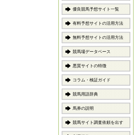
優良競馬予想サイト一覧
有料予想サイトの活用方法
無料予想サイトの活用方法
競馬場データベース
悪質サイトの特徴
コラム・検証ガイド
競馬用語辞典
馬券の説明
競馬サイト調査依頼を出す