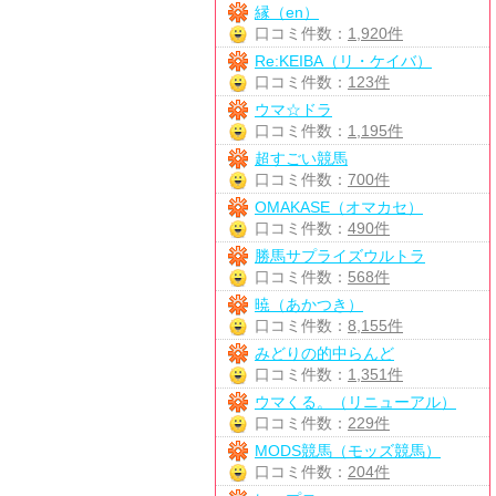
縁（en）
口コミ件数：
1,920件
Re:KEIBA（リ・ケイバ）
口コミ件数：
123件
ウマ☆ドラ
口コミ件数：
1,195件
超すごい競馬
口コミ件数：
700件
OMAKASE（オマカセ）
口コミ件数：
490件
勝馬サプライズウルトラ
口コミ件数：
568件
暁（あかつき）
口コミ件数：
8,155件
みどりの的中らんど
口コミ件数：
1,351件
ウマくる。（リニューアル）
口コミ件数：
229件
MODS競馬（モッズ競馬）
口コミ件数：
204件