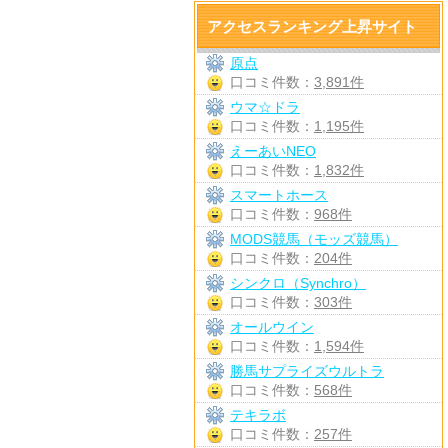
アクセスランキング上昇サイト
原点
口コミ件数：
3,891件
ウマ☆ドラ
口コミ件数：
1,195件
えーあいNEO
口コミ件数：
1,832件
スマートホース
口コミ件数：
968件
MODS競馬（モッズ競馬）
口コミ件数：
204件
シンクロ（Synchro）
口コミ件数：
303件
オールウイン
口コミ件数：
1,594件
勝馬サプライズウルトラ
口コミ件数：
568件
テキラボ
口コミ件数：
257件