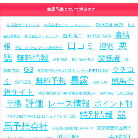
競馬予想について注目タグ
03-6704-5627
株式会社アドバンス
株式会社サイバーテクノロジー
株式
裏情
吉田 竜ニ
03-6631-7403
会社常昇社
株式会社グッドラック
口コミ
悪
報
捏造
テレコムクレジット株式会社
徳
無料情報
関係者
銀行振込決済
酒井 朋彦
03-
G3
クチコ
5348-7312
東京都中野区中央2-30-9 ツバセスPART18-320
暴露
無料予想
競馬予
ミ
銀行振込
西窪 大樹
想サイト
神奈川県横浜市中区福富町西通1-7
LINE登録
有料情報
評価
レース情報
平場
ポイント制
競
特別情報
埼玉県川口市弥平2-12-26 ウェイブレフト102
馬予想会社
東京都豊島区南大
東京都渋谷区恵比寿4-6-10
新馬戦
未勝利