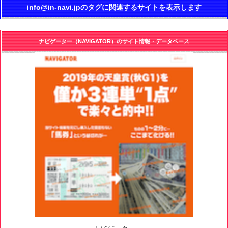
info@in-navi.jpのタグに関連するサイトを表示します
ナビゲーター（NAVIGATOR）のサイト情報・データベース