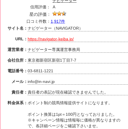
ナビゲーター
信用評価：
A
星の評価：
口コミ件数：
1,917件
サイト名：
ナビゲーター（NAVIGATOR）
URL：
https://navigator-keiba.jp/
運営業者：
ナビゲーター専属運営事務局
会社住所：
東京都新宿区新宿1丁目7-7
電話番号：
03-6811-1221
メール：
info@in-navi.jp
責任者：
責任者の表記が現在確認できませんでした。
料金体系：
ポイント制の競馬情報提供サイトになります。
ポイント換算は1pt＝100円となっておりました。
※キャンペーン情報は情報毎に価格が異なりますの
で、各詳細ページをご確認下さいませ。