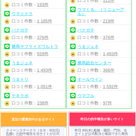
口コミ件数：
111件
口コミ件数：
193件
ウマくる。（リニューア
ウマ☆ドラ
ル）
口コミ件数：
1,185件
口コミ件数：
219件
バクガチ
バクガチ
口コミ件数：
376件
口コミ件数：
376件
勝馬サプライズウルトラ
うまジェネ
口コミ件数：
559件
口コミ件数：
1,493件
うまジェネ
勝馬総合センター
口コミ件数：
1,493件
口コミ件数：
366件
うまトリ
オールウイン
口コミ件数：
1,051件
口コミ件数：
1,592件
テキラボ
ウマフル
口コミ件数：
238件
口コミ件数：
97件
昨日の的中報告が多いサイト
直近の重賞的中があるサイト
クイーンステークス（ＧⅢ・8/2(日)
昨日 8/6(木) 船橋・園田・門別。当
札幌）の的中報告を当サイトが公式
サイトが公式配当と確認できた報告