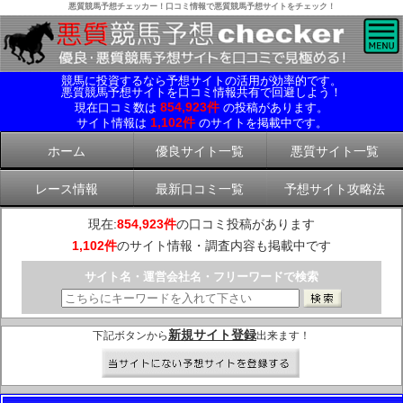
悪質競馬予想チェッカー！口コミ情報で悪質競馬予想サイトをチェック！
競馬に投資するなら予想サイトの活用が効率的です。
悪質競馬予想サイトを口コミ情報共有で回避しよう！
854,923件
現在口コミ数は
の投稿があります。
1,102件
サイト情報は
のサイトを掲載中です。
ホーム
優良サイト一覧
悪質サイト一覧
レース情報
最新口コミ一覧
予想サイト攻略法
現在:
854,923件
の口コミ投稿があります
1,102件
のサイト情報・調査内容も掲載中です
サイト名・運営会社名・フリーワードで検索
新規サイト登録
下記ボタンから
出来ます！