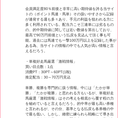
会員満足度80％前後と非常に高い期待値を誇る当サイ
トの（ポイント馬連・馬単）その扱いやすさから記録
が連発する週も多々あり、手元の利益を狙われる方に
多く利用されている。配当力こそ三連単には劣るもの
の、的中期待値に関しては近い数値を算出しており、
最高で90万円前後という払戻を見込んで頂く事も可
能。過去には馬連でも一撃100万円以上を記録した事が
ある為、当サイトの情報の中でも人気が高い情報と言
えるだろう。
・単複好走馬厳選「激戦情報」
買い目点数：1点
消費PT：30PT～60PT(1鞍)
推定配当：30～70万円見込
単勝、複勝を専門的に扱う情報。中には「たかが単
勝」「たかが複勝」と思われる方もいるが、単複好走
馬厳選「激戦情報」はその考えを根底から覆す程の力
を秘めていると言えるだろう。的中率が最も高い券種
と言われるが、その分、基準となる払戻も各券種の中
で最も低い。しかし、緻密に練られら戦略にて導き出