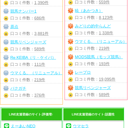
口コミ件数：
559件
口コミ件数：
1,390件
暁（あかつき）
競馬ナンバー1
口コミ件数：
8,123件
口コミ件数：
686件
みどりの的中らんど
原点
口コミ件数：
1,338件
口コミ件数：
3,881件
ウマくる。（リニューアル）
競馬リベンジャーズ
口コミ件数：
219件
口コミ件数：
589件
MODS競馬（モッズ競馬）
Re:KEIBA（リ・ケイバ）
口コミ件数：
193件
口コミ件数：
111件
レープロ
ウマくる。（リニューアル）
口コミ件数：
19,095件
口コミ件数：
219件
競馬リベンジャーズ
バクガチ
口コミ件数：
589件
口コミ件数：
376件
LINE友達登録のサイト:評価増↑
LINE友達登録のサイト:話題性
えーあいNEO
ウマセラ