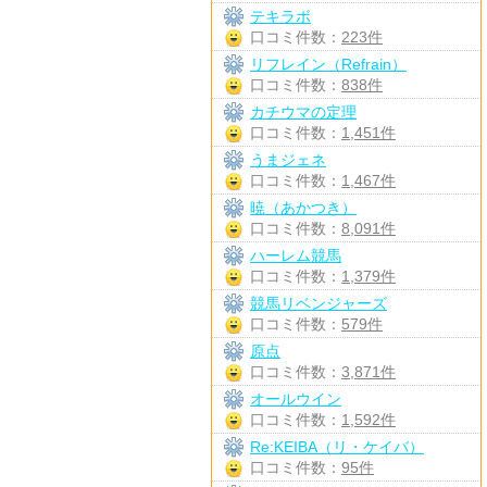
テキラボ
口コミ件数：
223件
リフレイン（Refrain）
口コミ件数：
838件
カチウマの定理
口コミ件数：
1,451件
うまジェネ
口コミ件数：
1,467件
暁（あかつき）
口コミ件数：
8,091件
ハーレム競馬
口コミ件数：
1,379件
競馬リベンジャーズ
口コミ件数：
579件
原点
口コミ件数：
3,871件
オールウイン
口コミ件数：
1,592件
Re:KEIBA（リ・ケイバ）
口コミ件数：
95件