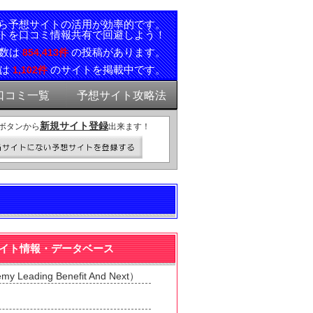
ら予想サイトの活用が効率的です。
トを口コミ情報共有で回避しよう！
ミ数は
の投稿があります。
854,413件
報は
のサイトを掲載中です。
1,102件
口コミ一覧
予想サイト攻略法
新規サイト登録
ボタンから
出来ます！
ext）のサイト情報・データベース
y Leading Benefit And Next）