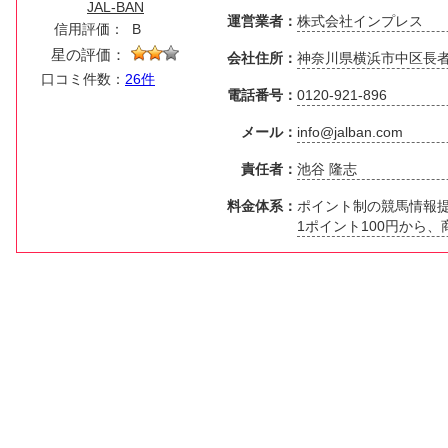
JAL-BAN
運営業者：
株式会社インプレス
信用評価：
B
星の評価：
会社住所：
神奈川県横浜市中区長者町
口コミ件数：
26件
電話番号：
0120-921-896
メール：
info@jalban.com
責任者：
池谷 隆志
料金体系：
ポイント制の競馬情報
1ポイント100円から