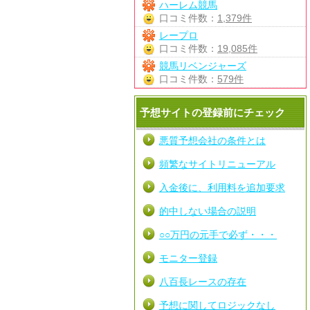
ハーレム競馬
口コミ件数：
1,379件
レープロ
口コミ件数：
19,085件
競馬リベンジャーズ
口コミ件数：
579件
予想サイトの登録前にチェック
悪質予想会社の条件とは
頻繁なサイトリニューアル
入金後に、利用料を追加要求
的中しない場合の説明
○○万円の元手で必ず・・・
モニター登録
八百長レースの存在
予想に関してロジックなし