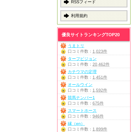
RSSフィード
利用規約
優良サイトランキングTOP20
うまトリ
口コミ件数：
1,023件
ターフビジョン
口コミ件数：
20,462件
カチウマの定理
口コミ件数：
1,451件
オールウイン
口コミ件数：
1,592件
競馬ナンバー1
口コミ件数：
675件
スマートホース
口コミ件数：
946件
縁（en）
口コミ件数：
1,899件