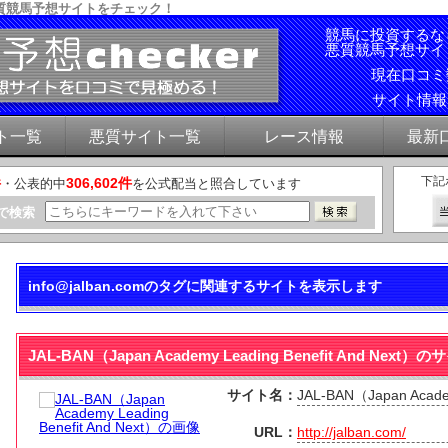
質競馬予想サイトをチェック！
競馬に投資するな
悪質競馬予想サイ
現在口コ
サイト情
ト一覧
悪質サイト一覧
レース情報
最新
下記
件
306,602件
・公表的中
を公式配当と照合しています
で検索
info@jalban.comのタグに関連するサイトを表示します
JAL-BAN（Japan Academy Leading Benefit And N
サイト名：
JAL-BAN（Japan Academ
URL：
http://jalban.com/