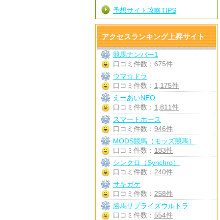
予想サイト攻略TIPS
アクセスランキング上昇サイト
競馬ナンバー1
口コミ件数：
675件
ウマ☆ドラ
口コミ件数：
1,175件
えーあいNEO
口コミ件数：
1,811件
スマートホース
口コミ件数：
946件
MODS競馬（モッズ競馬）
口コミ件数：
183件
シンクロ（Synchro）
口コミ件数：
240件
サキガケ
口コミ件数：
258件
勝馬サプライズウルトラ
口コミ件数：
554件