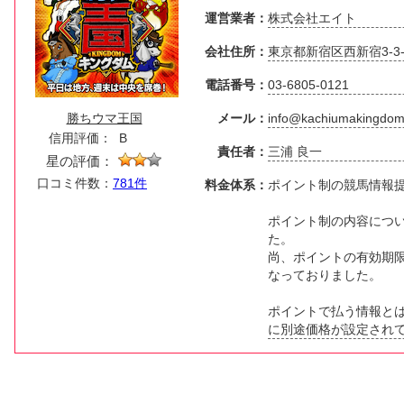
運営業者：
株式会社エイト
会社住所：
東京都新宿区西新宿3-3-
電話番号：
03-6805-0121
勝ちウマ王国
メール：
info@kachiumakingdo
信用評価：
B
責任者：
三浦 良一
星の評価：
口コミ件数：
781件
料金体系：
ポイント制の競馬情報
ポイント制の内容について
た。
尚、ポイントの有効期
なっておりました。
ポイントで払う情報と
に別途価格が設定され