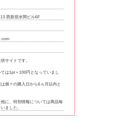
13 西新宿水間ビル6F
m.com
提供サイトです。
は1pt＝100円となっていまし
限は個々の購入日から6ヵ月以内と
は他に、特別情報については商品毎
ていました。