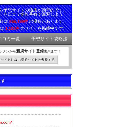
ら予想サイトの活用が効率的です。
トを口コミ情報共有で回避しよう！
ミ数は
の投稿があります。
855,199件
報は
のサイトを掲載中です。
1,102件
口コミ一覧
予想サイト攻略法
新規サイト登録
ボタンから
出来ます！
ます
om.com/