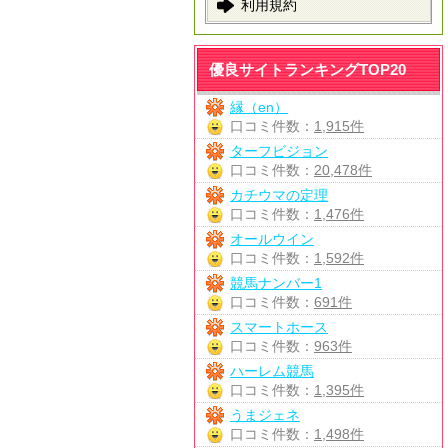
利用規約
優良サイトランキングTOP20
縁（en）
口コミ件数：
1,915件
ターフビジョン
口コミ件数：
20,478件
カチウマの定理
口コミ件数：
1,476件
オールウイン
口コミ件数：
1,592件
競馬ナンバー1
口コミ件数：
691件
スマートホース
口コミ件数：
963件
ハーレム競馬
口コミ件数：
1,395件
うまジェネ
口コミ件数：
1,498件