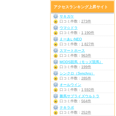
アクセスランキング上昇サイト
サキガケ
口コミ件数：
273件
ウマ☆ドラ
口コミ件数：
1,190件
えーあいNEO
口コミ件数：
1,827件
スマートホース
口コミ件数：
963件
MODS競馬（モッズ競馬）
口コミ件数：
199件
シンクロ（Synchro）
口コミ件数：
285件
オールウイン
口コミ件数：
1,592件
勝馬サプライズウルトラ
口コミ件数：
564件
テキラボ
口コミ件数：
252件