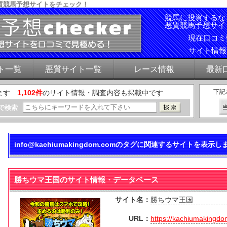
質競馬予想サイトをチェック！
競馬に投資するな
悪質競馬予想サイ
現在口コ
サイト情
ト一覧
悪質サイト一覧
レース情報
最新
下記
ます
1,102件
のサイト情報・調査内容も掲載中です
で検索
info@kachiumakingdom.comのタグに関連するサイトを表示し
勝ちウマ王国のサイト情報・データベース
サイト名：
勝ちウマ王国
URL：
https://kachiumakingd