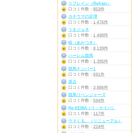
リフレイン（Refrain）
口コミ件数：
853件
カチウマの定理
口コミ件数：
1,476件
うまジェネ
口コミ件数：
1,498件
暁（あかつき）
口コミ件数：
8,139件
ハーレム競馬
口コミ件数：
1,395件
競馬ナンバー1
口コミ件数：
691件
原点
口コミ件数：
3,886件
競馬リベンジャーズ
口コミ件数：
594件
Re:KEIBA（リ・ケイバ）
口コミ件数：
117件
ウマくる。（リニューアル）
口コミ件数：
224件