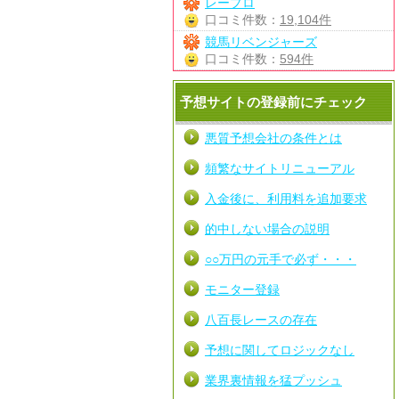
レープロ
口コミ件数：
19,104件
競馬リベンジャーズ
口コミ件数：
594件
予想サイトの登録前にチェック
悪質予想会社の条件とは
頻繁なサイトリニューアル
入金後に、利用料を追加要求
的中しない場合の説明
○○万円の元手で必ず・・・
モニター登録
八百長レースの存在
予想に関してロジックなし
業界裏情報を猛プッシュ