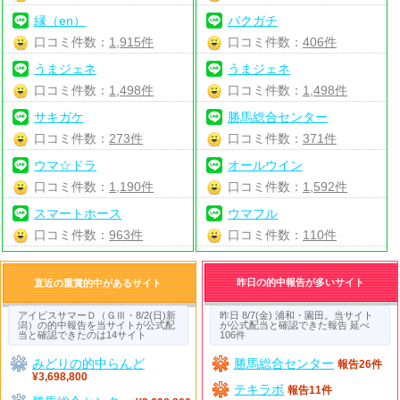
縁（en）
バクガチ
口コミ件数：
1,915件
口コミ件数：
406件
うまジェネ
うまジェネ
口コミ件数：
1,498件
口コミ件数：
1,498件
サキガケ
勝馬総合センター
口コミ件数：
273件
口コミ件数：
371件
ウマ☆ドラ
オールウイン
口コミ件数：
1,190件
口コミ件数：
1,592件
スマートホース
ウマフル
口コミ件数：
963件
口コミ件数：
110件
昨日の的中報告が多いサイト
直近の重賞的中があるサイト
アイビスサマーＤ（ＧⅢ・8/2(日)新
昨日 8/7(金) 浦和・園田。当サイト
潟）の的中報告を当サイトが公式配
が公式配当と確認できた報告 延べ
当と確認できたのは14サイト
106件
みどりの的中らんど
勝馬総合センター
報告26件
¥3,698,800
テキラボ
報告11件