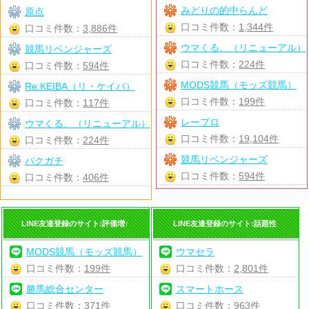
みどりの的中らんど
原点
口コミ件数：
1,344件
口コミ件数：
3,886件
ウマくる。（リニューアル）
競馬リベンジャーズ
口コミ件数：
224件
口コミ件数：
594件
MODS競馬（モッズ競馬）
Re:KEIBA（リ・ケイバ）
口コミ件数：
199件
口コミ件数：
117件
レープロ
ウマくる。（リニューアル）
口コミ件数：
19,104件
口コミ件数：
224件
競馬リベンジャーズ
バクガチ
口コミ件数：
594件
口コミ件数：
406件
LINE友達登録のサイト:評価増↑
LINE友達登録のサイト:話題性
MODS競馬（モッズ競馬）
ウマセラ
口コミ件数：
199件
口コミ件数：
2,801件
勝馬総合センター
スマートホース
口コミ件数：
371件
口コミ件数：
963件