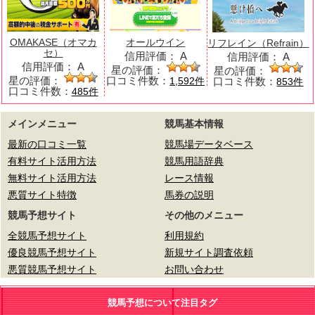
OMAKASE（オマカ
オールウイン
リフレイン（Refrain）
セ）
信用評価：
A
信用評価：
A
信用評価：
A
星の評価：
星の評価：
星の評価：
口コミ件数：
口コミ件数：
1,592件
853件
口コミ件数：
485件
メインメニュー
競馬基本情報
最新の口コミ一覧
競馬場データベース
有料サイト活用方法
競馬用語辞典
無料サイト活用方法
レース情報
悪質サイト特徴
馬券の説明
競馬予想サイト
その他のメニュー
全競馬予想サイト
利用規約
優良競馬予想サイト
新規サイト調査依頼
悪質競馬予想サイト
お問い合わせ
競馬予想について注目タグ