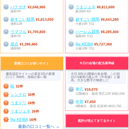
バクガチ
うまジェネ
¥2,046,960
¥6,811,600
浦和7R
新潟5R 8/2
超すごい競馬
超すごい競馬
¥1,813,050
¥6,443,280
浦和11R
小倉10R 7/11
ウマフル
ハーレム競馬
¥1,705,800
¥6,285,400
浦和7R
福島6R 7/12
原点
Re:KEIBA
¥1,390,460
¥5,727,360
浦和9R
小倉10R 7/11
今日の会場の配当基準線
新着口コミが多いサイト
優良認定サイトへの直近3日の新着
今日 8/8(土)開催の各会場、この30
口コミ 396件。投稿が多い順
日の3連単の真ん中（中央値）と最
高。大きな数字の物差しに
暁
32件
帯広
¥16,070
12開催日・最高 帯広12R ¥362,030
シンクロ
30件
佐賀
¥7,450
うまトリ
28件
4開催日・最高 佐賀4R ¥620,760
うまジェネ
26件
Re:KEIBA
16件
悪評が増えてきてるサイト
最新の口コミ一覧へ →