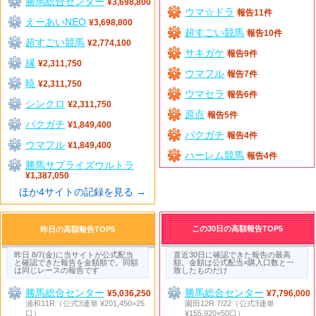
勝馬総合センター
¥3,698,800
ウマ☆ドラ
報告11件
えーあいNEO
¥3,698,800
超すごい競馬
報告10件
超すごい競馬
¥2,774,100
サキガケ
報告9件
縁
¥2,311,750
ウマフル
報告7件
暁
¥2,311,750
ウマセラ
報告6件
シンクロ
¥2,311,750
原点
報告5件
バクガチ
¥1,849,400
バクガチ
報告4件
ウマフル
¥1,849,400
ハーレム競馬
報告4件
勝馬サプライズウルトラ
¥1,387,050
ほか4サイトの記録を見る →
この30日の高額報告TOP5
昨日の高額報告TOP5
昨日 8/7(金)に当サイトが公式配当
直近30日に確認できた報告の最高
と確認できた報告を金額順で。同額
額。金額は公式配当×購入口数と一
は同じレースの報告です
致したものだけ
勝馬総合センター
勝馬総合センター
¥5,036,250
¥7,796,000
浦和11R（公式3連単 ¥201,450×25
園田12R 7/22（公式3連単
口）
¥155,920×50口）