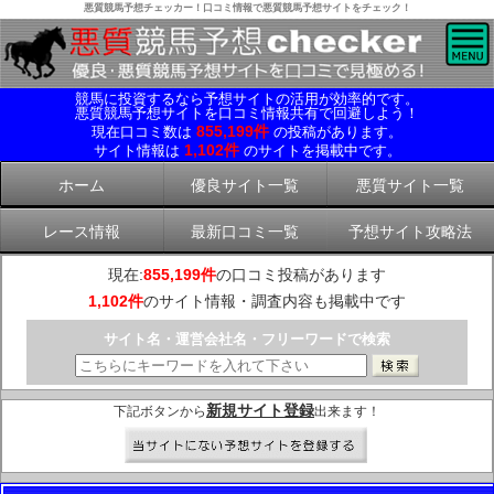
悪質競馬予想チェッカー！口コミ情報で悪質競馬予想サイトをチェック！
競馬に投資するなら予想サイトの活用が効率的です。
悪質競馬予想サイトを口コミ情報共有で回避しよう！
855,199件
現在口コミ数は
の投稿があります。
1,102件
サイト情報は
のサイトを掲載中です。
ホーム
優良サイト一覧
悪質サイト一覧
レース情報
最新口コミ一覧
予想サイト攻略法
現在:
855,199件
の口コミ投稿があります
1,102件
のサイト情報・調査内容も掲載中です
サイト名・運営会社名・フリーワードで検索
新規サイト登録
下記ボタンから
出来ます！