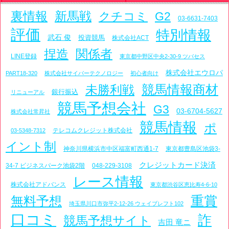
裏情報
新馬戦
クチコミ
G2
03-6631-7403
評価
特別情報
武石 俊
投資競馬
株式会社ACT
捏造
関係者
LINE登録
東京都中野区中央2-30-9 ツバセス
株式会社エウロパ
PART18-320
株式会社サイバーテクノロジー
初心者向け
競馬情報商材
未勝利戦
銀行振込
リニューアル
競馬予想会社
G3
03-6704-5627
株式会社常昇社
競馬情報
ポ
テレコムクレジット株式会社
03-5348-7312
イント制
神奈川県横浜市中区福富町西通1-7
東京都豊島区池袋3-
クレジットカード決済
34-7 ビジネスパーク池袋2階
048-229-3108
レース情報
株式会社アドバンス
東京都渋谷区恵比寿4-6-10
重賞
無料予想
埼玉県川口市弥平2-12-26 ウェイブレフト102
口コミ
詐
競馬予想サイト
吉田 竜ニ