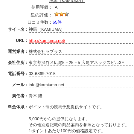
神馬（KAMIUMA）
信用評価：
A
星の評価：
口コミ件数：
65件
サイト名：
神馬（KAMIUMA）
URL：
http://kamiuma.net/
運営業者：
株式会社ラプラス
会社住所：
東京都渋谷区広尾5－25－5 広尾アネックスビル3F
電話番号：
03-6869-7015
メール：
info@kamiuma.net
責任者：
青木 隆
料金体系：
ポイント制の競馬予想提供サイトです。
5,000円からの提供になります。
その他別途記載の商品案内を参照となっております。
1ポイントあたり100円の価格設定です。