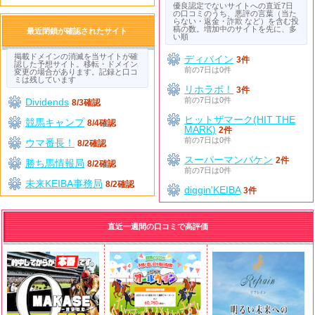
優良認定でないサイトへの直近7日
の口コミのうち、悪評の言葉（当た
らない・返金・詐欺 など）を含む投
稿の数。増加中のサイトを先に、多
最近閉鎖が確認されたサイト
い順
掲載ドメインの消滅を当サイトが確
ディバイン
3件
認した予想サイト。移転・ドメイン
前の7日は0件
変更の場合があります。記録と口コ
ミは残しています
リホラボ！
3件
前の7日は0件
Dividends
8/3確認
ヒットザマーク(HIT THE
競馬キャンプ
8/4確認
MARK)
2件
前の7日は0件
ウマ番長！
8/2確認
スーパーマンバケン
2件
勝ち馬情報局
8/2確認
前の7日は0件
未来KEIBA事務局
8/2確認
diggin'KEIBA
3件
直近一週間の口コミで高評価